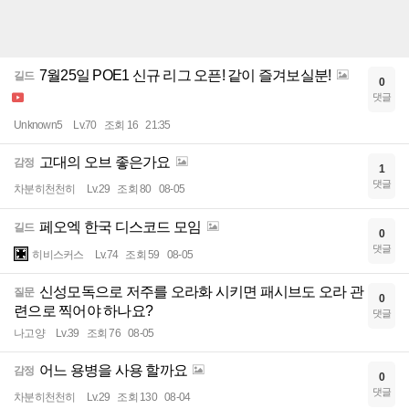
7월25일 POE1 신규 리그 오픈! 같이 즐겨보실분!
길드
0
댓글
Unknown5
Lv.70
조회 16
21:35
고대의 오브 좋은가요
감정
1
댓글
차분히천천히
Lv.29
조회 80
08-05
페오엑 한국 디스코드 모임
길드
0
댓글
히비스커스
Lv.74
조회 59
08-05
신성모독으로 저주를 오라화 시키면 패시브도 오라 관
질문
0
련으로 찍어야 하나요?
댓글
나고양
Lv.39
조회 76
08-05
어느 용병을 사용 할까요
감정
0
댓글
차분히천천히
Lv.29
조회 130
08-04