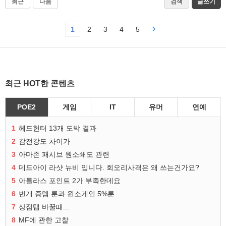
최근
다음
검색
글쓰기
1
2
3
4
5
최근 HOT한 콘텐츠
POE2
게임
IT
유머
연예
1
헤드헌터 13개 도박 결과
2
감전강도 차이가
3
아마존 패시브 원소쇄도 관련
4
데드아이 라샷 뉴비 입니다. 회오리사격은 왜 쓰는건가요?
5
아틀라스 포인트 2가 부족한데요
6
번개 증뎀 룬과 원소게인 5%룬
7
상점탭 바꿀때...
8
MF에 관한 고찰