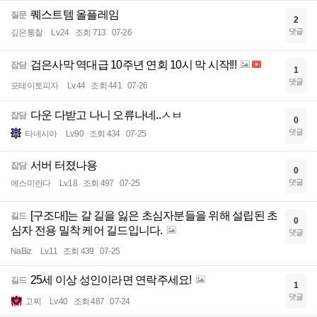
퀘스트템 올플레임
질문
2
댓글
깊은통찰
Lv.24
조회 713
07-26
검은사막 역대급 10주년 연회 10시 막 시작!!!
잡담
1
댓글
포테이토피자
Lv.44
조회 441
07-26
다운 다받고 나니 오류나네..ㅅㅂ
잡담
0
댓글
타네시아
Lv.90
조회 434
07-25
서버 터졌나용
잡담
0
댓글
에스미란다
Lv.18
조회 497
07-25
[구조대]는 갈 길을 잃은 초심자분들을 위해 설립된 초
길드
0
심자 전용 밀착 케어 길드입니다.
댓글
NaBiz
Lv.11
조회 439
07-25
25세 이상 성인이라면 연락주세요!
길드
1
댓글
고찌
Lv.40
조회 487
07-24