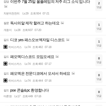
이번주 7월 25일 올플레임의 저주 리그 소식 입니다
잡담
2
댓글
차분히천천히
Lv.29
조회 934
07-21
독사의알 제작 할려고 하는데요
질문
1
댓글
개쏭이
Lv.28
조회 607
07-20
디코 yes 패스오브엑자일 디스코드
길드
1
댓글
히비스커스
Lv.74
조회 482
07-18
패오엑디스코드 모임오세요
길드
0
댓글
히비스커스
Lv.74
조회 460
07-17
패오엑은 전문디코에서 오셔서 하세요
길드
0
댓글
히비스커스
Lv.74
조회 444
07-16
poe 콘솔&pc 환영합니다
길드
0
댓글
마론맨
Lv.17
조회 449
07-16