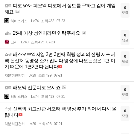
디코 yes~ 페오엑 디코에서 정보를 구하고 같이 게임
길드
0
해요
댓글
히비스커스
Lv.74
조회 433
07-23
25세 이상 성인이라면 연락주세요
길드
0
댓글
고찌
Lv.40
조회 425
07-23
패스오브엑자일 2편 3번째 칙령 정의의 전령 서포터
스샷
0
팩 은신처 동영상 소개 입니다 영상에 나오는것은 1편 이
댓글
기 때문에 1편2편다 됩니다
차분히천천히
Lv.29
조회 499
07-21
패오엑 전문디코 오시죠
길드
0
댓글
히비스커스
Lv.74
조회 413
07-21
신록의 최고신관 서포터 팩 영상 추가 되어서 다시 올
스샷
0
립니다
댓글
차분히천천히
Lv.29
조회 498
07-21