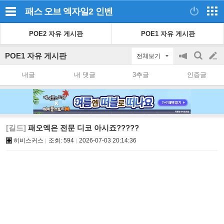
패스 오브 엑자일2
인벤
POE2 자유 게시판
POE1 자유 게시판
POE1 자유 게시판
전체보기
공
검
글
지
색
내글
내 댓글
3추글
인증글
on/off
쓰
기
[길드]
패오엑은 전문 디코 아시죠?????
히비스커스
조회:
594
2026-07-03 20:14:36