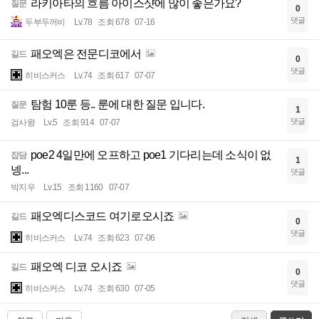
라키아타의 흐름 아이스샷에 많이 좋은가요?
질문
0
댓글
두부두꺼비
Lv.78
조회 678
07-16
패오엑은 전문디코에서
길드
0
댓글
히비스커스
Lv.74
조회 617
07-07
탐험 10룬 등.. 룬에 대한 질문 입니다.
질문
1
댓글
검사왕
Lv.5
조회 914
07-07
poe2 4일만에 오프하고 poe1 기다리는데 소식이 없
잡담
1
넹...
댓글
박지우
Lv.15
조회 1160
07-07
패오엑디스코드 여기로오시죠
길드
0
댓글
히비스커스
Lv.74
조회 623
07-06
패오엑 디코 오시죠
길드
0
댓글
히비스커스
Lv.74
조회 630
07-05