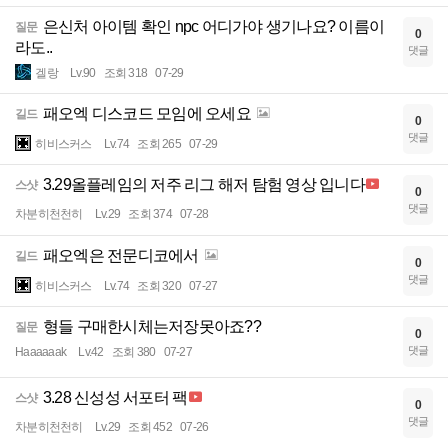
은신처 아이템 확인 npc 어디가야 생기나요? 이름이
질문
0
라도..
댓글
겔랑
Lv.90
조회 318
07-29
패오엑 디스코드 모임에 오세요
길드
0
댓글
히비스커스
Lv.74
조회 265
07-29
3.29올플레임의 저주 리그 해저 탐험 영상 입니다
스샷
0
댓글
차분히천천히
Lv.29
조회 374
07-28
패오엑은 전문디코에서
길드
0
댓글
히비스커스
Lv.74
조회 320
07-27
형들 구매한시체는저장못아죠??
질문
0
댓글
Haaaaaak
Lv.42
조회 380
07-27
3.28 신성성 서포터 팩
스샷
0
댓글
차분히천천히
Lv.29
조회 452
07-26