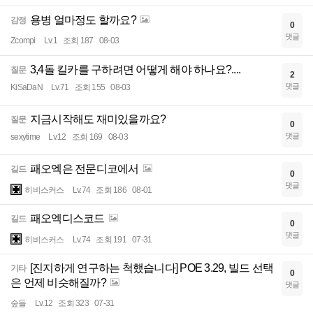
용병 얼마정도 할까요?
감정
0
댓글
Zcompi
Lv.1
조회 187
08-03
3,4돌 킬카를 구하려면 어떻게 해야 하나요?....
질문
2
댓글
KiSaDaN
Lv.71
조회 155
08-03
지금시작해도 재미있을까요?
질문
0
댓글
sexytime
Lv.12
조회 169
08-03
패오엑은 전문디코에서
길드
0
댓글
히비스커스
Lv.74
조회 186
08-01
패오엑디스코드
길드
0
댓글
히비스커스
Lv.74
조회 191
07-31
[진지하게 연구하는 척했습니다] POE 3.29, 빌드 선택
기타
0
은 언제 비슷해질까?
댓글
숲들
Lv.12
조회 323
07-31