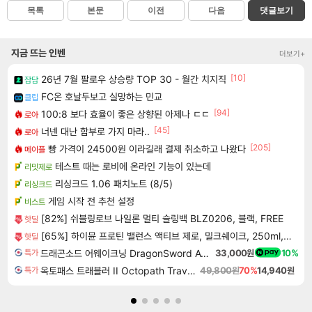
목록
본문
이전
다음
댓글보기
지금 뜨는 인벤
더보기+
[10]
26년 7월 팔로우 상승량 TOP 30 - 월간 치지직
잡담
FC온 호날두보고 실망하는 민교
클립
[94]
100:8 보다 효율이 좋은 상향된 아제나 ㄷㄷ
로아
[45]
너넨 대난 함부로 가지 마라..
로아
[205]
빵 가격이 24500원 이라길래 결제 취소하고 나왔다
메이플
테스트 때는 로비에 온라인 기능이 있는데
리밋제로
리싱크드 1.06 패치노트 (8/5)
리싱크드
게임 시작 전 추천 설정
비스트
[82%] 쉬블링로브 나일론 멀티 슬링백 BLZ0206, 블랙, FREE
핫딜
[65%] 하이뮨 프로틴 밸런스 액티브 제로, 밀크쉐이크, 250ml, 18개
핫딜
드래곤소드 어웨이크닝 DragonSword Awakening
33,000원
10%
특가
옥토패스 트래블러 II Octopath Traveler II
49,800원
70%
14,940원
특가