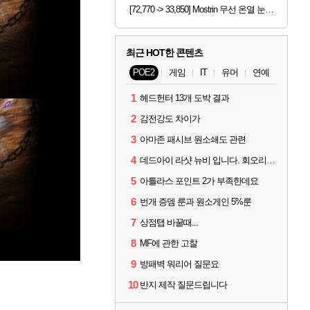
[72,770 -> 33,850] Mostrin 무선 온열 눈마시지기
최근 HOT한 콘텐츠
POE2
게임
IT
유머
연예
1
헤드헌터 13개 도박 결과
2
감전강도 차이가
3
아마존 패시브 원소쇄도 관련
4
데드아이 라샷 뉴비 입니다. 회오리사격은 왜 쓰는건가요?
5
아틀라스 포인트 2가 부족한데요
6
번개 증뎀 룬과 원소게인 5%룬
7
상점탭 바꿀때...
8
MF에 관한 고찰
9
방패벽 워리어 질문요
10
반지 제작 질문드립니다