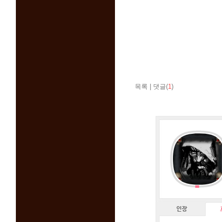
목록
|
댓글(
1
)
인장