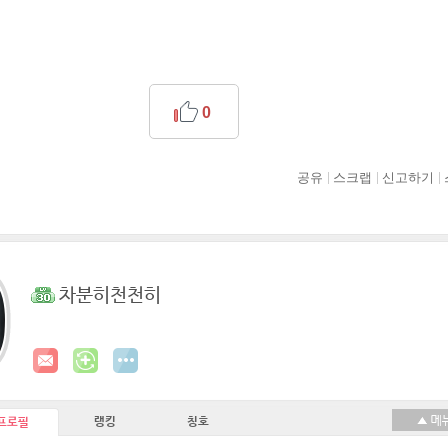
0
공유
스크랩
신고하기
차분히천천히
랭킹
칭호
프로필