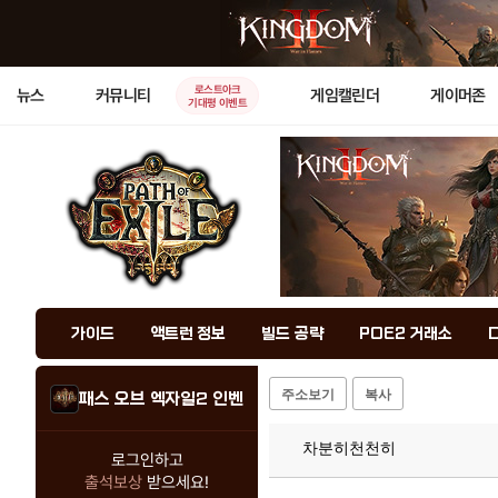
로스트아크
뉴스
커뮤니티
게임캘린더
게이머존
기대평 이벤트
가이드
액트런 정보
빌드 공략
POE2 거래소
주소보기
복사
패스 오브 엑자일2 인벤
차분히천천히
로그인하고
출석보상
받으세요!