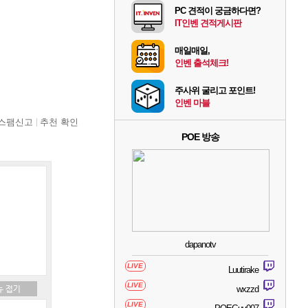
PC 견적이 궁금하다면?
IT인벤 견적게시판
매일매일,
인벤 출석체크!
주사위 굴리고 포인트!
인벤 마블
스팸신고
추천 확인
POE 방송
dapanotv
LIVE
Luutirake
LIVE
wxzzd
LIVE