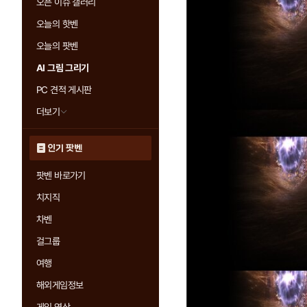
오픈 이슈 갤러리
오늘의 핫벤
오늘의 팟벤
AI 그림 그리기
PC 견적 게시판
더보기
인기 팟벤
팟벤 바로가기
치지직
차벤
걸그룹
여행
해외게임정보