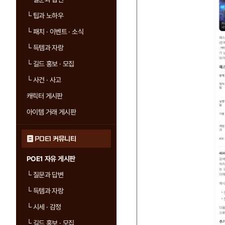
└
팁과 노하우
└
패치 · 이벤트 · 소식
└
득템과 자랑
└
길드 홍보 · 모집
└
사건 · 사고
캐릭터 게시판
아이템 거래 게시판
POE1 커뮤니티
POE1 자유 게시판
└
질문과 답변
└
득템과 자랑
└
시세 · 감정
└
길드 홍보 · 모집