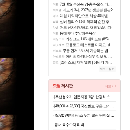
7월~8월 부산-단양-충주-울진 다녀왔어요~
여행
메모리 3사, 2027년 생산분 완판?
해외겜
체험 캐릭터만으로 허상 40레벨 하이와티아 5분 컷!｜에이메스·린네·모니에 명함
명조
실버 팰리스 CBT 화제의 순간·후기 모음
실팰
저도 신차계약하고 차 받았습니다
차벤
동해바다 추암해수욕장
여행
리싱크드 1.06 패치노트 (8/5)
리싱크드
프롤로그 테스트를 마치고.. (feat. 리아)
리밋제로
쿠를 먼저 보내서 기습하는 법
비스트
아키츠 아키나 성우 정보 및 주요 필모
아스오라
[일러스트] 자매 앨범 | 장난기 가득한 오후의 공원 (리메이크판)
명조
새로고침
핫딜
게시판
더보기+
[무선청소기 입문자용 1황] 한경희 스테이션 자동먼지비움 무선청소기
[48,000 -> 22,500] 국산쌀로 구운 크리스피 치즈롤 100개입 x 2박스
75%할인!케라시스 두피 쿨링 단백질 샴푸, 980ml, 3개
동서 옥수수차 티백