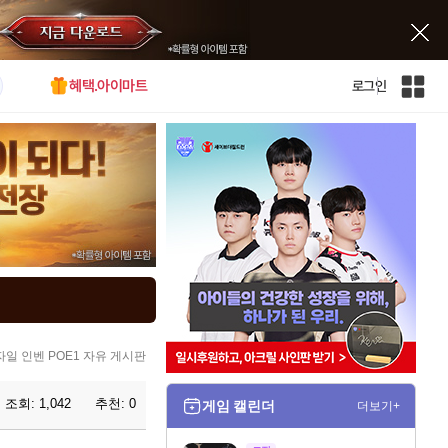
혜택.아이마트
로그인
인
벤
전
체
사
이
트
맵
자일 인벤 POE1 자유 게시판
조회:
1,042
추천:
0
게임 캘린더
더보기+