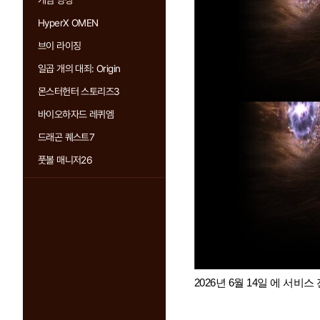
게임 영상
HyperX OMEN
브이 라이징
일곱 개의 대죄: Origin
몬스터헌터 스토리즈3
바이오하자드 레퀴엠
드래곤 퀘스트7
풋볼 매니저26
2026년 6월 14일 에 서비