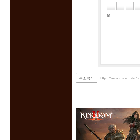
주소복사
https://www.inven.co.kr/