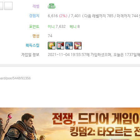
레벨
경험치
6,616
(2%)
/ 7,401
( 다음 레벨까지 785 / 마격까지 744 
포인트
이니
7,632
베니
8
명성
74
획득스킬
1
1
1
1
가입일 정보
2021-11-04 19:55:57에 가입하셨으며, 오늘은 1737일
board/poe/5448/91356