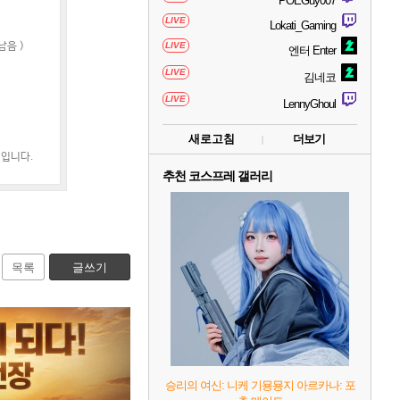
POEGuy007
LIVE
Lokati_Gaming
남음 )
LIVE
엔터 Enter
LIVE
김네코
LIVE
LennyGhoul
새로고침
더보기
째입니다.
추천 코스프레 갤러리
목록
글쓰기
승리의 여신: 니케 기묭묭지 아르카나: 포