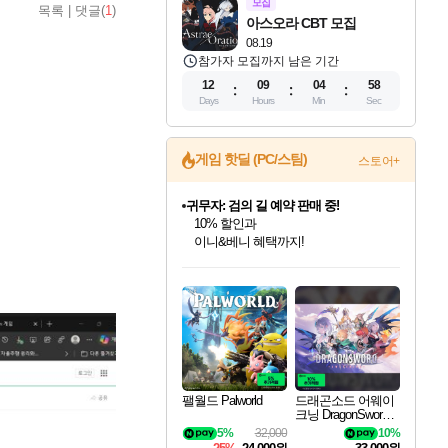
모집
목록
|
댓글(
1
)
아스오라 CBT 모집
08.19
참가자 모집까지 남은 기간
12
09
04
57
Days
Hours
Min
Sec
게임 핫딜 (PC/스팀)
스토어+
귀무자: 검의 길 예약 판매 중!
10% 할인과
이니&베니 혜택까지!
인벤게임즈 8월 특별 할인!
드래곤소드: 어웨이크닝 입점!
문명 7 특별 할인!
비스트 오브 리인카네이션 정식 출시!
커세어 코브 출시 기념 할인!
더 렐릭 퍼스트 가디언 정식 출시
베데스다 40주년 기념 할인 중!
마블 투혼 파이팅 소울즈 예약 판매 중!
캡콤 프렌차이즈 할인 진행 중!
캡콤 일부 상품 상시 할인
스타워즈 은하계 레이서
로블록스 기프트 카드 공식 입점
인기 퍼블리셔 모음!
스팀으로 만나는 드래곤소드!
조선&고려 DLC 출시 예정
게임프릭 신작 IP
해적'섬'을 발전시키자!
설화x하드코어 액션!
베데스다의 명작들을
마블 히어로 총 출동&화려한 격투!
몬헌, 바하 등 인기 IP를
몬헌 와일즈 & 드래곤즈 도그마2
인벤게임즈에서 10% 추가 적립
Robux를 가장 안전하고
최대 90% 할인가를 만나보세요!
네이버혜택과 함께 만나보세요!
50%할인&추가 적립까지!
네이버 혜택가와 함께 예약하세요!
할인&네이버혜택으로 만나보세요!
네이버페이 혜택과 만나보세요!
40주년 프로모션으로 만나보세요!
네이버 포인트 혜택까지!
할인가에 만나보세요!
일부 에디션 상시 할인!
혜택으로 예약 판매 중
편안하게 충전하세요
팰월드 Palworld
드래곤소드 어웨이
크닝 DragonSword A
wakening
5%
32,000
10%