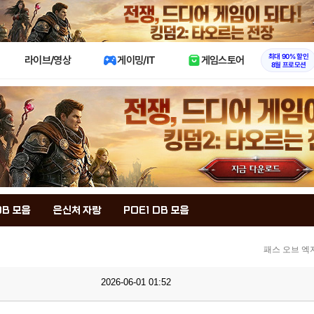
X
최대 90% 할인
라이브/영상
게이밍/IT
게임스토어
8월 프로모션
DB 모음
은신처 자랑
POE1 DB 모음
패스 오브 엑
2026-06-01 01:52