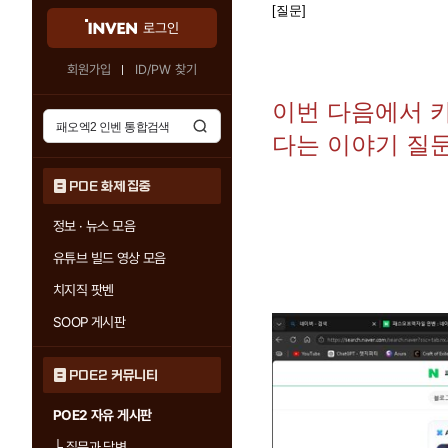
[질문]
로그인
회원가입
ID/PW 찾기
이번 다음에서 
다는 이야기 질
POE 화제 집중
정보 · 뉴스 모음
유튜브 빌드 영상 모음
치지직 팟벤
SOOP 게시판
POE2 커뮤니티
POE2 자유 게시판
└
질문과 답변