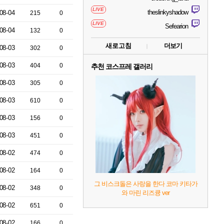
LIVE
theslinkyshadow
08-04
215
0
LIVE
Sefearion
08-04
132
0
새로고침
더보기
08-03
302
0
08-03
404
0
추천 코스프레 갤러리
08-03
305
0
08-03
610
0
08-03
156
0
08-03
451
0
08-02
474
0
08-02
164
0
그 비스크돌은 사랑을 한다 코마 키타가
08-02
348
0
와 마린 리즈큥 ver
08-02
651
0
08-02
166
0