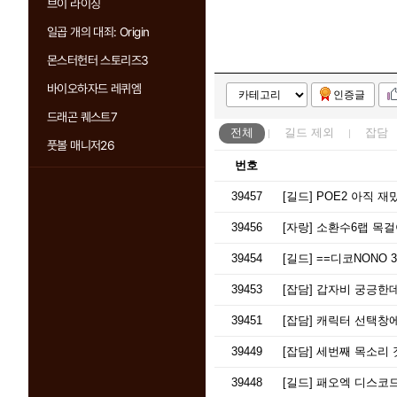
브이 라이징
일곱 개의 대죄: Origin
몬스터헌터 스토리즈3
바이오하자드 레퀴엠
인증글
드래곤 퀘스트7
전체
길드
제외
잡담
풋볼 매니저26
번호
39457
[길드]
POE2 아직 재
39456
[자랑]
소환수6랩 목걸
39454
[길드]
==디코NONO 3
39453
[잡담]
갑자비 궁긍한데
39451
[잡담]
캐릭터 선택창에
39449
[잡담]
세번째 목소리 겟
39448
[길드]
패오엑 디스코드