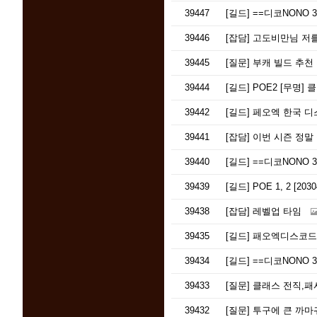
39447
[길드]
==디코NONO 3
39446
[잡담]
고도비만님 저를 너
39445
[질문]
부캐 빌드 추천
39444
[길드]
POE2 [무명] 
39442
[길드]
페오엑 한국 디
39441
[잡담]
이번 시즌 정말 
39440
[길드]
==디코NONO 3
39439
[길드]
POE 1, 2 [
39438
[잡담]
레벨업 타임
39435
[길드]
패오엑디스코드
39434
[길드]
==디코NONO 3
39433
[질문]
클래스 전직,패시
39432
[질문]
투구에 큰 까마