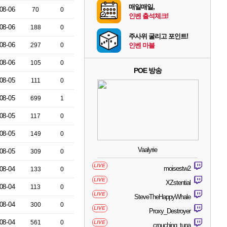
매일매일,
08-06
70
0
인벤 출석체크!
08-06
188
0
주사위 굴리고 포인트!
08-06
297
0
인벤 마블
08-06
105
0
POE 방송
08-05
111
0
08-05
699
1
08-05
117
0
08-05
149
0
Vaalyrie
08-05
309
0
LIVE
moisestw2
08-04
133
0
LIVE
XZstential
08-04
113
0
LIVE
SteveTheHappyWhale
08-04
300
0
LIVE
Proxy_Destroyer
08-04
561
0
LIVE
crouching_tuna