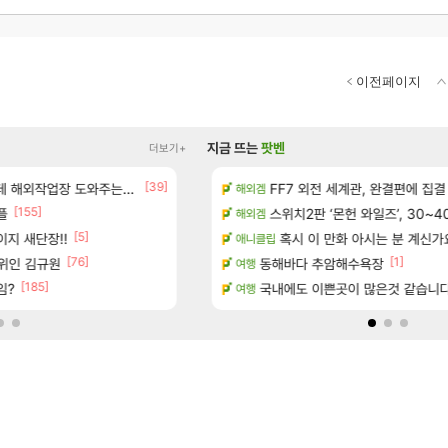
이전페이지
지금 뜨는
팟벤
더보기+
[39]
[13]
우 정보 및 주요 필모
업장 도와주는 짓은 좀 아니지않냐?
아떨린다 한시간후면
FF7 외전 세계관, 완결편에 집결
리니지M
해외겜
[155]
플
보 및 출연작 모음
공장: xx님 옴니움 장서 안하셨어요?
스위치2판 ‘몬헌 와일즈’, 30~4
와우
해외겜
[5]
[14]
지 새단장!!
우 정보 및 주요 필모
주말패키지가 나왔읍니다.
혹시 이 만화 아시는 분 계신가
리니지M
애니클립
[76]
[1]
1위인 김규원
(40개) - 귀환한 영혼 도전과제
아니 뭔 샤타 안 나왔다고 진짜 화내는 
동해바다 추암해수욕장
메이플
여행
[185]
[47]
임?
마치고.. (feat. 리아)
ㅇㅂ)진짜 개웃기네 ㅋㅋ
국내에도 이쁜곳이 많은것 같습니
메이플
여행