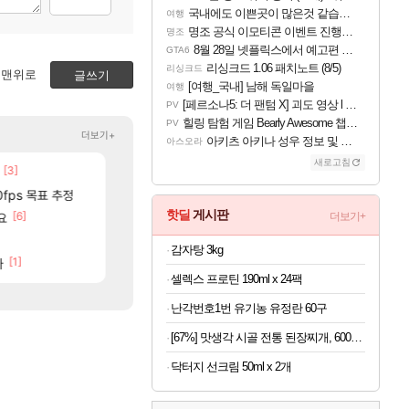
국내에도 이쁜곳이 많은것 같습니다
여행
명조 공식 이모티콘 이벤트 진행해봤습니다! 참여부터 추첨까지????
명조
8월 28일 넷플릭스에서 예고편 공개 예정
GTA6
리싱크드 1.06 패치노트 (8/5)
리싱크드
맨위로
글쓰기
[여행_국내] 남해 독일마을
여행
[페르소나5: 더 팬텀 X] 괴도 영상 l 타카마키 안·댄싱 스타
PV
힐링 탐험 게임 Bearly Awesome 챕터 1 트레일러
PV
더보기+
아키츠 아키나 성우 정보 및 주요 필모
아스오라
새로고침
[3]
[
썬데이가 샤타가 아닌 큰 이유는 경매장 불안정때문일듯
중국 CXMT, D램 매출 점유율 7%…글로벌 4위로 부상
메이플
해외겜
[11]
[130]
0fps 목표 추정
파리바게트 본사에서 연락왔음
AI발 원가 압박, 메인보드값 오르나
메이플
해외겜
핫딜
게시판
[6]
[12]
요
근뎀 300 달성!
리싱크드 1.06 패치노트 (8/5)
더보기+
리니지M
리싱크드
[85]
[44]
사람도 있네
메이플 역사상 최고의 약코
메모리 3사, 2027년 생산분 완판?
메이플
해외겜
감자탕 3kg
[1]
[55]
다
재학이형도 결국. 사과보상줬는데
명조 공식 이모티콘 이벤트 진행해봤습니다! 참여부터 추첨까지??
로아
명조
셀렉스 프로틴 190ml x 24팩
난각번호1번 유기농 유정란 60구
[67%] 맛생각 시골 전통 된장찌개, 600g, 5개
닥터지 선크림 50ml x 2개