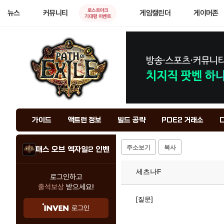
로스트아크
뉴스
커뮤니티
게임캘린더
게이머존
기대평 이벤트
가이드
액트런 정보
빌드 공략
POE2 거래소
주소보기
복사
패스 오브 엑자일2 인벤
세츠나F
로그인하고
출석보상
받으세요!
[질문]
로그인