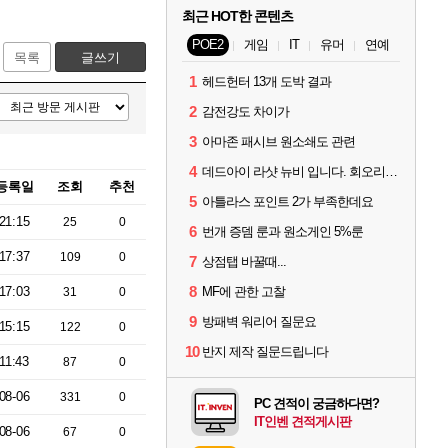
최근 HOT한 콘텐츠
POE2
게임
IT
유머
연예
목록
글쓰기
1
헤드헌터 13개 도박 결과
2
감전강도 차이가
3
아마존 패시브 원소쇄도 관련
4
데드아이 라샷 뉴비 입니다. 회오리사격은 왜 쓰는건가요?
등록일
조회
추천
5
아틀라스 포인트 2가 부족한데요
21:15
25
0
6
번개 증뎀 룬과 원소게인 5%룬
17:37
109
0
7
상점탭 바꿀때...
8
17:03
MF에 관한 고찰
31
0
9
방패벽 워리어 질문요
15:15
122
0
10
반지 제작 질문드립니다
11:43
87
0
08-06
331
0
PC 견적이 궁금하다면?
IT인벤 견적게시판
08-06
67
0