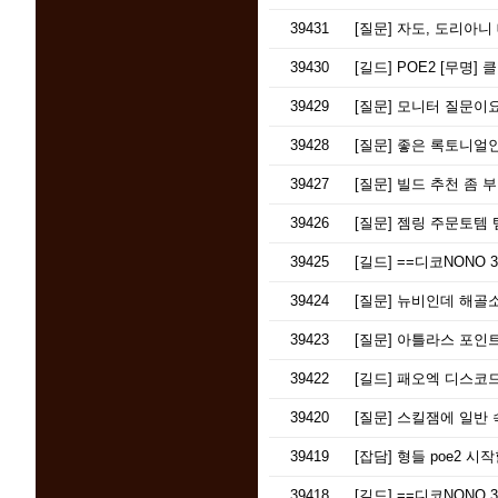
39431
[질문]
자도, 도리아니
39430
[길드]
POE2 [무명] 
39429
[질문]
모니터 질문이요
39428
[질문]
좋은 록토니얼인
39427
[질문]
빌드 추천 좀 
39426
[질문]
젬링 주문토템 템값이 너
39425
[길드]
==디코NONO 3
39424
[질문]
뉴비인데 해골소
39423
[질문]
아틀라스 포인트
39422
[길드]
패오엑 디스코드
39420
[질문]
스킬잼에 일반 속성 
39419
[잡담]
형들 poe2 시
39418
[길드]
==디코NONO 3