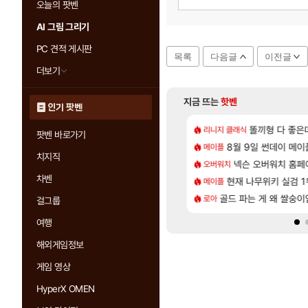
오늘의 팟벤
AI 그림 그리기
PC 견적 게시판
목록
다음글
이전글
더보기
지금 뜨는
핫벤
인기 팟벤
[57]
[1]
샤타가 아닌 큰 이유는 경매장 불안정때문일듯
CXMT, D램 매출 점유율 7%…글로벌 4위로 부상
아사쿠라 마이 성
똘끼형 다 좋은데 해외작
리니지 클래식
아스오라
팟벤 바로가기
[130]
게트 본사에서 연락왔음
발 원가 압박, 메인보드값 오르나
8월 9일 썬데이 메이
아스오라 성우 정
메이플
아스오라
치지직
[12]
300 달성!
크드 1.06 패치노트 (8/5)
넥슨 오버워치 홈페이
아키츠 아키나 성
오버워치
아스오라
차벤
[44]
역사상 최고의 약코
 3사, 2027년 생산분 완판?
현재 나무위키 실검 
모든 성소 위치 공략 
메이플
비스트
[55]
도 결국. 사과보상줬는데
 이모티콘 이벤트 진행해봤습니다! 참여부터 추첨까지????
골드 파는 게 왜 쌀숭이
프롤로그 테스트를 
로아
리밋제로
걸그룹
여행
해외게임정보
게임 영상
HyperX OMEN