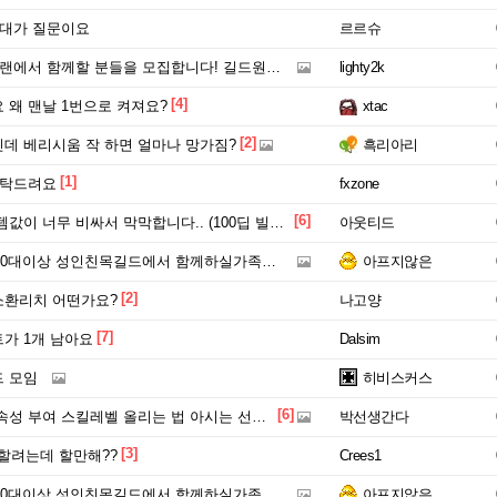
 대가 질문이요
르르슈
클랜에서 함께할 분들을 모집합니다! 길드원40명
lighty2k
[4]
 왜 맨날 1번으로 켜져요?
xtac
[2]
데 베리시움 작 하면 얼마나 망가짐?
흑리아리
[1]
부탁드려요
fxzone
[6]
무 비싸서 막막합니다.. (100딥 빌드 추천 부탁드립니다!)
아웃티드
0대이상 성인친목길드에서 함께하실가족분 모셔요==
아프지않은
[2]
환리치 어떤가요?
나고양
[7]
가 1개 남아요
Dalsim
 모임
히비스커스
[6]
부여 스킬레벨 올리는 법 아시는 선생님 계십니까?
박선생간다
[3]
작할려는데 할만해??
Crees1
0대이상 성인친목길드에서 함께하실가족분 모셔요==
아프지않은