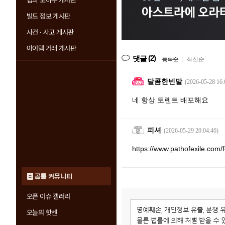
팁과 노하우 게시판
빌드 정보 게시판
사건 · 사고 게시판
아이템 거래 게시판
(2)
댓글
등록순
|
최신순
달콤한빈말
(2026-05-28 16:
네 항상 토렌트 배포해요
피셔
(2026-05-29 20:04:46)
https://www.pathofexile.com
공통 커뮤니티
오픈 이슈 갤러리
오늘의 핫벤