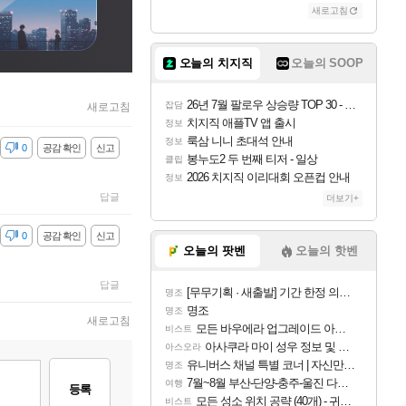
새로고침
오늘의 치지직
오늘의 SOOP
26년 7월 팔로우 상승량 TOP 30 - 월간 치지직
잡담
새로고침
치지직 애플TV 앱 출시
정보
룩삼 니니 초대석 안내
정보
감
0
공감 확인
신고
봉누도2 두 번째 티저 - 일상
클립
2026 치지직 이리대회 오픈컵 안내
정보
답글
더보기+
감
0
공감 확인
신고
오늘의 팟벤
오늘의 핫벤
답글
[무무기획 · 새출발] 기간 한정 의뢰 이벤트
명조
명조
명조
새로고침
모든 바우에라 업그레이드 아이템 획득 위치 공략 (89개)
비스트
아사쿠라 마이 성우 정보 및 주요 필모
아스오라
유니버스 채널 특별 코너 | 자신만의 스타일
명조
7월~8월 부산-단양-충주-울진 다녀왔어요~
여행
등록
모든 성소 위치 공략 (40개) - 귀환한 영혼 도전과제
비스트