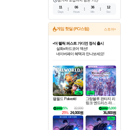
참가자 모집까지 남은 기간
11
06
36
11
Days
Hours
Min
Sec
게임 핫딜 (PC/스팀)
스토어+
더 렐릭 퍼스트 가디언 정식 출시
설화x하드코어 액션!
네이버페이 혜택과 만나보세요!
인벤게임즈 8월 특별 할인!
드래곤소드: 어웨이크닝 입점!
문명 7 특별 할인!
마블 투혼 파이팅 소울즈 정식출시!
귀무자: 검의 길 예약 판매 중!
비스트 오브 리인카네이션 정식 출시!
커세어 코브 출시 기념 할인!
베데스다 40주년 기념 할인 중!
캡콤 프렌차이즈 할인 진행 중!
캡콤 일부 상품 상시 할인
스타워즈 은하계 레이서
로블록스 기프트 카드 공식 입점
인기 퍼블리셔 모음!
스팀으로 만나는 드래곤소드!
조선&고려 DLC 출시 예정
마블 히어로 총 출동&화려한 격투!
10% 할인과
게임프릭 신작 IP
해적'섬'을 발전시키자!
베데스다의 명작들을
몬헌, 바하 등 인기 IP를
몬헌 와일즈 & 드래곤즈 도그마2
인벤게임즈에서 10% 추가 적립
Robux를 가장 안전하고
최대 90% 할인가를 만나보세요!
네이버혜택과 함께 만나보세요!
50%할인&추가 적립까지!
네이버 포인트 혜택까지!
이니&베니 혜택까지!
네이버 혜택가와 함께 예약하세요!
할인&네이버혜택으로 만나보세요!
40주년 프로모션으로 만나보세요!
할인가에 만나보세요!
일부 에디션 상시 할인!
혜택으로 예약 판매 중
편안하게 충전하세요
팰월드 Palworld
그랑블루 판타지 리
링크 엔드리스 라그
나로크 업그레이드
5%
32,000
5,000
킷 Granblue Fantasy
25%
24,000원
36,800원
Relink Endless Ragn
arok Upgrade Kit DL
C