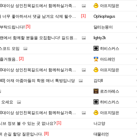
0대이상 성인친목길드에서 함께하실가족분 모셔요==
아프지않은
[1]
무 좋아하셔서 댓글 남겨요 삭제 될수도 있지만요.
Ophiophagus
[5]
 부탁드립니다!
달리는몽이
클랜에서 함께할 분들을 모집합니다! 길드원40명
lighty2k
스코드 모임
히비스커스
[2]
즐거웠음..
아드레인
0대이상 성인친목길드에서 함께하실가족분 모셔요==
아프지않은
203040] 아재 아줌마들의 학원 매너 톡방입니당
감각ll
로즈아레스
 오세요
히비스커스
0대이상 성인친목길드에서 함께하실가족분 모셔요==
아프지않은
[1]
브 정보 볼 수 있는 곳 없나요?
나고양
[8]
귀 손길 할당 질문입니다.
대물리언