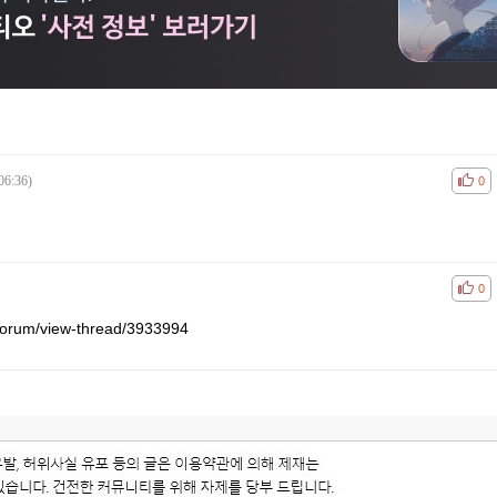
06:36)
공감
비공
0
공감
비공
0
/forum/view-thread/3933994