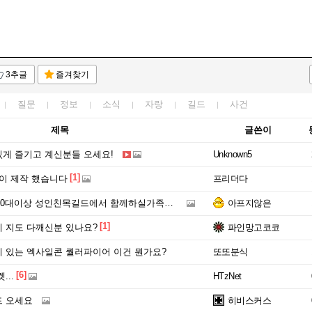
3추글
즐겨찾기
질문
정보
소식
자랑
길드
사건
제목
글쓴이
밌게 즐기고 계신분들 오세요!
Unknown5
[1]
이 제작 했습니다
프리더다
0대이상 성인친목길드에서 함께하실가족분 모셔요==
아프지않은
[1]
 지도 다깨신분 있나요?
파인망고코코
 있는 엑사일콘 퀄러파이어 이건 뭔가요?
또또분식
[6]
...
HTzNet
 오세요
히비스커스