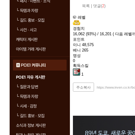
└
패치 · 이벤트 · 소식
목록
|
댓글(
2
)
└
득템과 자랑
레벨
└
길드 홍보 · 모집
경험치
└
사건 · 사고
16,062
(93%)
/ 16,201
( 다음 레벨까
캐릭터 게시판
포인트
이니
48,575
아이템 거래 게시판
베니
265
명성
0
POE1 커뮤니티
획득스킬
1
POE1 자유 게시판
└
질문과 답변
주소복사
https://www.inven.co.kr/
└
득템과 자랑
└
시세 · 감정
└
길드 홍보 · 모집
소식과 정보 게시판