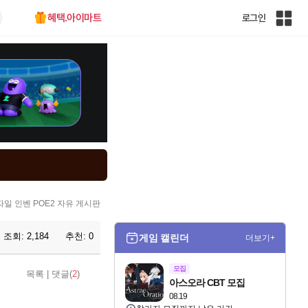
혜택.아이마트
로그인
인
벤
전
체
사
이
트
맵
자일 인벤 POE2 자유 게시판
조회:
2,184
추천:
0
게임 캘린더
더보기+
모집
목록
|
댓글(
2
)
아스오라 CBT 모집
08.19