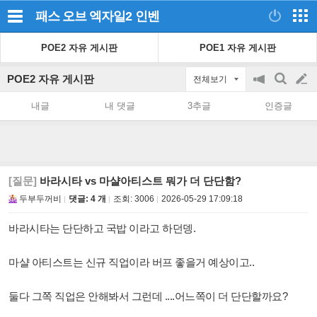
패스 오브 엑자일2
인벤
POE2 자유 게시판
POE1 자유 게시판
POE2 자유 게시판
전체보기
공
검
글
지
색
내글
내 댓글
3추글
인증글
on/off
쓰
기
[질문]
바라시타 vs 마샬아티스트 뭐가 더 단단함?
두부두꺼비
댓글: 4 개
조회:
3006
2026-05-29 17:09:18
바라시타는 단단하고 국밥 이라고 하던뎅.
마샬 아티스트는 신규 직업이라 버프 좋을거 예상이고..
둘다 그쪽 직업은 안해봐서 그런데 ....어느쪽이 더 단단할까요?