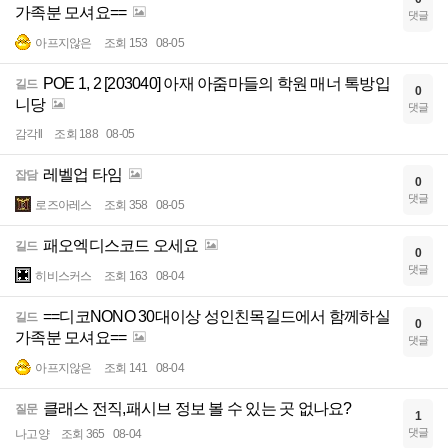
가족분 모셔요==
댓글
아프지않은
조회 153
08-05
POE 1, 2 [203040] 아재 아줌마들의 학원 매너 톡방입
길드
0
니당
댓글
감각ll
조회 188
08-05
레벨업 타임
잡담
0
댓글
로즈아레스
조회 358
08-05
패오엑디스코드 오세요
길드
0
댓글
히비스커스
조회 163
08-04
==디코NONO 30대이상 성인친목길드에서 함께하실
길드
0
가족분 모셔요==
댓글
아프지않은
조회 141
08-04
클래스 전직,패시브 정보 볼 수 있는 곳 없나요?
질문
1
댓글
나고양
조회 365
08-04