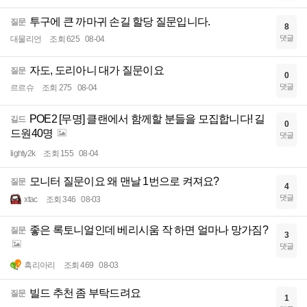
투구에 큰 까마귀 손길 할당 질문입니다.
질문
8
댓글
대물리언
조회 625
08-04
자도, 도리아니 대가 질문이요
질문
0
댓글
르르슈
조회 275
08-04
POE2 [무명] 클랜에서 함께할 분들을 모집합니다! 길
길드
0
드원40명
댓글
lighty2k
조회 155
08-04
모니터 질문이요 왜 맨날 1번으로 켜져요?
질문
4
댓글
xtac
조회 346
08-03
좋은 록토니얼인데 베리시움 작 하면 얼마나 망가짐?
질문
3
댓글
흑리아리
조회 469
08-03
빌드 추천 좀 부탁드려요
질문
1