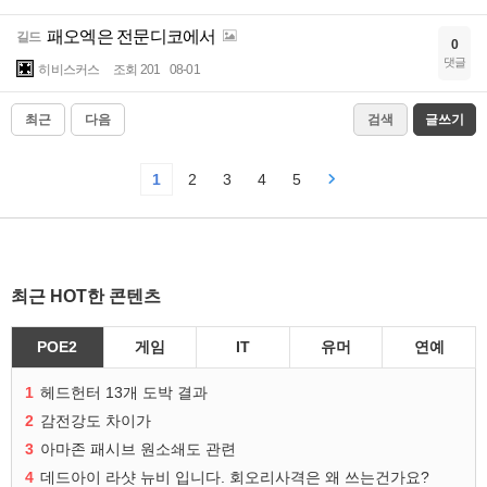
패오엑은 전문디코에서
길드
0
댓글
히비스커스
조회 201
08-01
최근
다음
검색
글쓰기
1
2
3
4
5
최근 HOT한 콘텐츠
POE2
게임
IT
유머
연예
1
헤드헌터 13개 도박 결과
2
감전강도 차이가
3
아마존 패시브 원소쇄도 관련
4
데드아이 라샷 뉴비 입니다. 회오리사격은 왜 쓰는건가요?