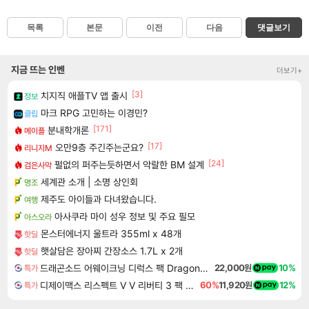
목록
본문
이전
다음
댓글보기
지금 뜨는 인벤
더보기+
[3]
치지직 애플TV 앱 출시
정보
마크 RPG 고민하는 이경민?
클립
[171]
분내학개론
메이플
[17]
오만9층 주긴주는군요?
리니지M
[24]
펄없의 퍼주는듯하면서 악랄한 BM 설계
검은사막
세계관 소개 | 소명 상인회
명조
제주도 아이들과 다녀왔습니다.
여행
아사쿠라 마이 성우 정보 및 주요 필모
아스오라
몬스터에너지 울트라 355ml x 48개
핫딜
햇살담은 장아찌 간장소스 1.7L x 2개
핫딜
드래곤소드 어웨이크닝 디럭스 팩 DragonSword Awakening Deluxe Pack DLC
22,000원
10%
특가
디제이맥스 리스펙트 V V 리버티 3 팩 DJMAX RESPECT V V Liberty 3 Pack DLC
60%
11,920원
12%
특가