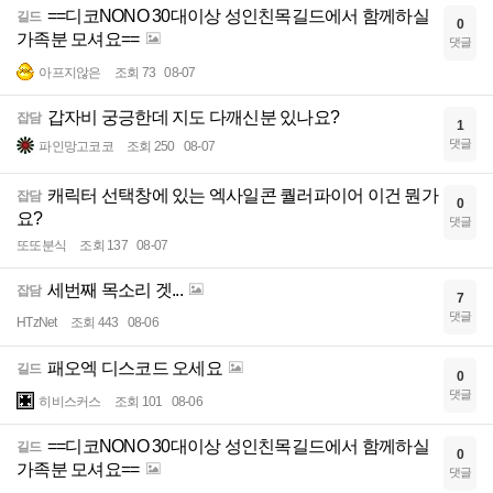
==디코NONO 30대이상 성인친목길드에서 함께하실
길드
0
가족분 모셔요==
댓글
아프지않은
조회 73
08-07
갑자비 궁긍한데 지도 다깨신분 있나요?
잡담
1
댓글
파인망고코코
조회 250
08-07
캐릭터 선택창에 있는 엑사일콘 퀄러파이어 이건 뭔가
잡담
0
요?
댓글
또또분식
조회 137
08-07
세번째 목소리 겟...
잡담
7
댓글
HTzNet
조회 443
08-06
패오엑 디스코드 오세요
길드
0
댓글
히비스커스
조회 101
08-06
==디코NONO 30대이상 성인친목길드에서 함께하실
길드
0
가족분 모셔요==
댓글