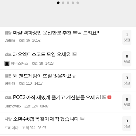
마샬 격파장법 문신한룬 추천 부탁 드려요!!
잡담
1
댓글
Dalsim
조회 36
20:52
패오엑디스코드 모임 오세요
길드
0
댓글
히비스커스
조회 38
14:28
왜 엔드게임이 뜨질 않을까요ㅠ
질문
3
댓글
향하라
조회 110
14:17
POE2 아직 재밌게 즐기고 계신분들 오세요!
길드
0
댓글
Unknown5
조회 124
08-07
소환수6랩 목걸이 제작 했습니다
자랑
3
댓글
프리더다
조회 294
08-07