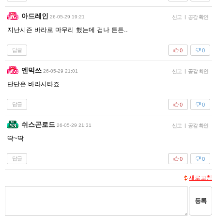
아드레인
26-05-29 19:21
신고
|
공감 확인
지난시즌 바라로 마무리 했는데 겁나 튼튼..
답글
0
0
엔믹쓰
26-05-29 21:01
신고
|
공감 확인
단단은 바라시타죠
답글
0
0
쉬스곤로드
26-05-29 21:31
신고
|
공감 확인
딱~딱
답글
0
0
새로고침
등록