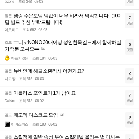
댓글
fxzone
조회 348
08-03
젬링 주문토템 템값이 너무 비싸서 막막합니다.. (100
질문
7
딥 빌드 추천 부탁드립니다!)
댓글
아웃티드
조회 692
08-03
==디코NONO 30대이상 성인친목길드에서 함께하실
길드
0
가족분 모셔요==
댓글
아프지않은
조회 184
08-03
뉴비인데 해골소환리치 어떤가요?
질문
2
댓글
나고양
조회 515
08-03
아틀라스 포인트가 1개 남아요
질문
7
댓글
Dalsim
조회 518
08-02
패오엑 디스코드 모임
길드
0
댓글
히비스커스
조회 183
08-02
스킬잼에 일반 속성 부여 스킬레벨 올리는 법 아시는
질문