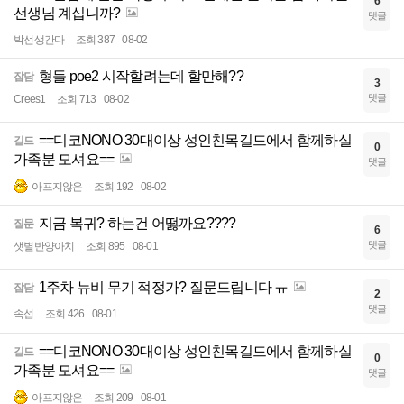
6
선생님 계십니까?
댓글
박선생간다
조회 387
08-02
형들 poe2 시작할려는데 할만해??
잡담
3
댓글
Crees1
조회 713
08-02
==디코NONO 30대이상 성인친목길드에서 함께하실
길드
0
가족분 모셔요==
댓글
아프지않은
조회 192
08-02
지금 복귀? 하는건 어떯까요????
질문
6
댓글
샛별반양아치
조회 895
08-01
1주차 뉴비 무기 적정가? 질문드립니다 ㅠ
잡담
2
댓글
속섭
조회 426
08-01
==디코NONO 30대이상 성인친목길드에서 함께하실
길드
0
가족분 모셔요==
댓글
아프지않은
조회 209
08-01