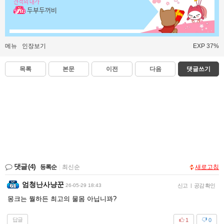
견적의 대가
두부두꺼비
메뉴
인장보기
EXP 37%
목록
본문
이전
다음
댓글쓰기
댓글
(4)
등록순
|
최신순
새로고침
엄청난사냥꾼
26-05-29 18:43
신고
|
공감 확인
몽크는 뭘하든 최고의 물몸 아닙니꽈?
답글
1
0