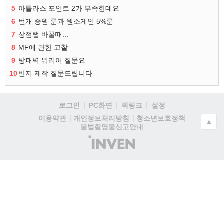
5
아틀라스 포인트 2가 부족한데요
6
번개 증뎀 룬과 원소게인 5%룬
7
상점탭 바꿀때...
8
MF에 관한 고찰
9
방패벽 워리어 질문요
10
반지 제작 질문드립니다
로그인
PC화면
퀵링크
설정
청소년보호정책
이용약관
개인정보처리방침
▲
불법촬영물신고안내
(주)
인
벤