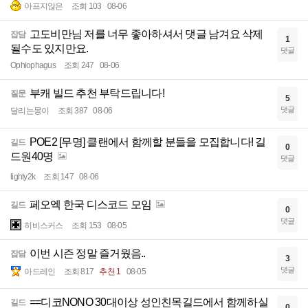
아프지않은
조회 103
08-06
고도비만님 저를 너무 좋아하셔서 댓글 남겨요 삭제
잡담
1
될수도 있지만요.
댓글
Ophiophagus
조회 247
08-06
부캐 빌드 추천 부탁드립니다!
질문
5
댓글
달리는몽이
조회 387
08-06
POE2 [무명] 클랜에서 함께할 분들을 모집합니다! 길
길드
0
드원40명
댓글
lighty2k
조회 147
08-06
페오엑 한국 디스코드 모임
길드
0
댓글
히비스커스
조회 153
08-05
이번 시즌 정말 즐거웠음..
잡담
3
댓글
아드레인
조회 817
추천 1
08-05
==디코NONO 30대이상 성인친목길드에서 함께하실
길드
0