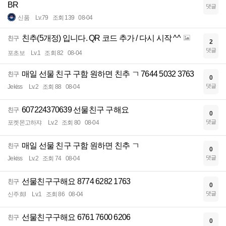
BR
댓글
신품
Lv.79
조회 139
08-04
친추(5개정) 입니다. QR 코드 추가 / 다시 시작 ^^
친구
2
댓글
포초보
Lv.1
조회 82
08-04
매일 선물 친구 구함 원하면 친추 ㄱ 7644 5032 3763
친구
0
댓글
Jekiss
Lv.2
조회 88
08-04
607224370639 선물친구 구해요
친구
0
댓글
포켓몬고하쟈
Lv.2
조회 80
08-04
매일 선물 친구 구함 원하면 친추 ㄱ
친구
0
댓글
Jekiss
Lv.2
조회 74
08-04
선물친구구해요 8774 6282 1763
친구
0
댓글
신주희l
Lv.1
조회 86
08-04
선물친구구해요 6761 7600 6206
친구
0