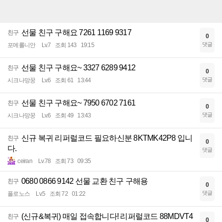
선물 친구 구해요 7261 1169 9317
친구
0
댓글
포메롤니안
Lv.7
조회 143
19:15
선물 친구 구해요~ 3327 6289 9412
친구
0
댓글
시크나망꿍
Lv.6
조회 61
13:44
선물 친구 구해요~ 7950 6702 7161
친구
0
댓글
시크나망꿍
Lv.6
조회 49
13:43
신규 복귀 리퍼럴코드 필요하신분 8KTMK42P8 입니
친구
0
다.
댓글
ceiran
Lv.78
조회 73
09:35
0680 0866 9142 선물 교환 친구 구해용
친구
0
댓글
폴로노스
Lv.5
조회 72
01:22
(신규&복귀) 매일 접속합니다! 리퍼럴코드 88MDVT4
친구
0