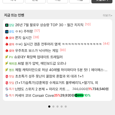
지금 뜨는 인벤
더보기+
[10]
26년 7월 팔로우 상승량 TOP 30 - 월간 치지직
잡담
[17]
ㅇㅎ) 주하랑
클립
[38]
쫀지 실시간
로아
[44]
ㅇㅂ) 실시간 갱쥰 전투머리 염색 ㅋㅋㅋㅋㅋㅋㅋㅋㅋㅋㅋㅋㅋ
로아
[93]
우주최초 보스가 낙사하는 게임
로아
슈로대Y 확장팩 업데이트 트레일러
PV
AI발 원가 압박, 메인보드값 오르나
해외겜
체험 캐릭터만으로 허상 40레벨 하이와티아 5분 컷!｜에이메스·린네·모니에 명함
명조
초초특가 성주 못난이 꿀참외 혼합과 외 대과 1+1
핫딜
(1+1기습특가)강훈목장 수제요거트 블루베리1L+딸기1L 외
핫딜
닌텐도 스위치 2 본체 + 마리오 카트 월드
746,000원
1%
738,540원
특가
커세어 코브 Corsair Cove
25%
29,920원
10%
특가