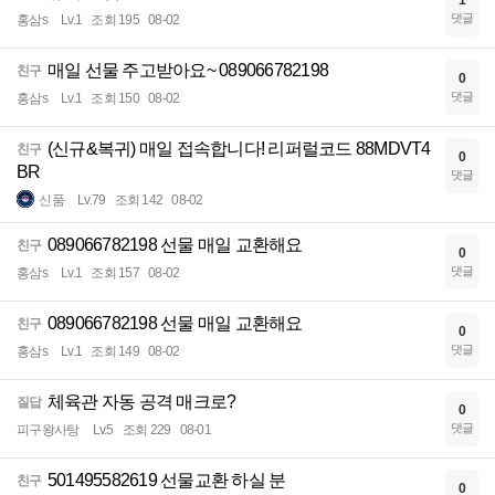
1
댓글
홍삼s
Lv.1
조회 195
08-02
매일 선물 주고받아요~ 089066782198
친구
0
댓글
홍삼s
Lv.1
조회 150
08-02
(신규&복귀) 매일 접속합니다! 리퍼럴코드 88MDVT4
친구
0
BR
댓글
신품
Lv.79
조회 142
08-02
089066782198 선물 매일 교환해요
친구
0
댓글
홍삼s
Lv.1
조회 157
08-02
089066782198 선물 매일 교환해요
친구
0
댓글
홍삼s
Lv.1
조회 149
08-02
체육관 자동 공격 매크로?
질답
0
댓글
피구왕사탕
Lv.5
조회 229
08-01
501495582619 선물교환 하실 분
친구
0