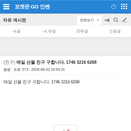
포켓몬 GO
인벤
자유 게시판
전체보기
공
검
글
지
색
내글
내 댓글
10추글
인증글
on/off
쓰
기
[친구]
매일 선물 친구 구합니다. 1746 3216 6268
렴렴
조회:
573
2026-06-02 10:54:31
매일 선물 친구 구합니다. 1746 3216 6268