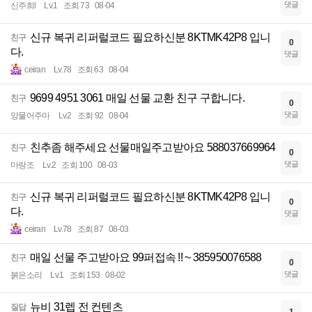
댓글
신주희l
Lv.1
조회 73
08-04
신규 복귀 리퍼럴코드 필요하신분 8KTMK42P8 입니
친구
0
다.
댓글
ceiran
Lv.78
조회 63
08-04
9699 4951 3061 매일 선물 교환 친구 구합니다.
친구
0
댓글
앙물어주마
Lv.2
조회 92
08-04
친추좀 해주세요 선물매일주고받아요 588037669964
친구
0
댓글
마랑조
Lv.2
조회 100
08-03
신규 복귀 리퍼럴코드 필요하신분 8KTMK42P8 입니
친구
0
다.
댓글
ceiran
Lv.78
조회 87
08-03
매일 선물 주고받아요 99퍼접속 !! ~ 385950076588
친구
0
댓글
붉은소리
Lv.1
조회 153
08-02
뉴비 31렙 전 컨텐츠
질답