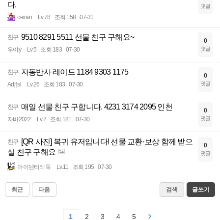
다.
댓글
ceiran
Lv.78
조회 158
07-31
9510 8291 5511 선물 친구 구해요~
친구
0
댓글
우야y
Lv.5
조회 183
07-30
자동반사 레이드 1184 9303 1175
친구
0
댓글
Adjfjsl
Lv.26
조회 183
07-30
매일 선물 친구 구합니다. 4231 3174 2095 인천
친구
0
댓글
자바2022
Lv.2
조회 181
07-30
[QR 사진] 복귀 유저입니다! 선물 교환·보상 함께 받으
친구
0
실 친구 구해요
댓글
아이덴티티욱
Lv.11
조회 195
07-30
최근
다음
검색
글쓰기
1
2
3
4
5