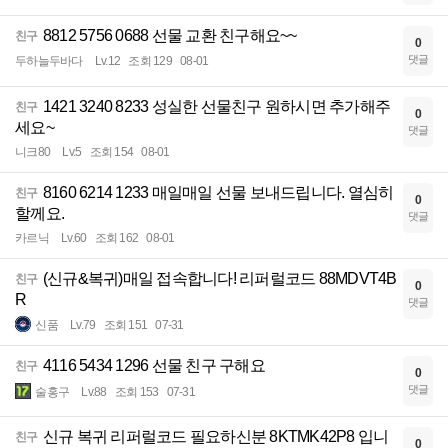
8812 5756 0688 선물 교환 친구해요~~
친구
0
댓글
두하늘두바다
Lv.12
조회 129
08-01
1421 3240 8233 성실한 선물친구 원하시면 추가해주
친구
0
세요~
댓글
니크80
Lv.5
조회 154
08-01
8160 6214 1233 매일매일 선물 보내드립니다. 열심히
친구
0
할께요.
댓글
카르닉
Lv.60
조회 162
08-01
(신규&복귀)매일 접속합니다! 리퍼럴코드 88MDVT4B
친구
0
R
댓글
신품
Lv.79
조회 151
07-31
4116 5434 1296 선물 친구 구해요
친구
0
댓글
술홍구
Lv.88
조회 153
07-31
신규 복귀 리퍼럴코드 필요하신분 8KTMK42P8 입니
친구
0