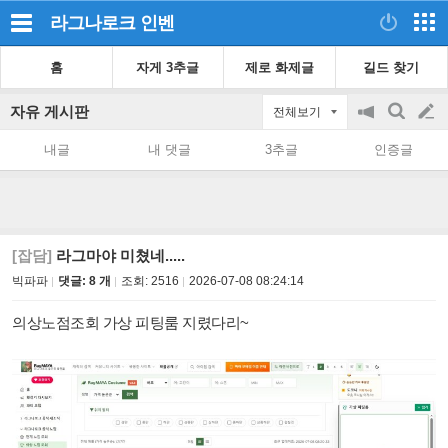
라그나로크
인벤
홈
자게 3추글
제로 화제글
길드 찾기
자유 게시판
전체보기
공
검
글
지
색
내글
내 댓글
3추글
인증글
on/off
쓰
기
[잡담]
라그마야 미쳤네.....
빅파파
댓글: 8 개
조회:
2516
2026-07-08 08:24:14
의상노점조회 가상 피팅룸 지렸다리~