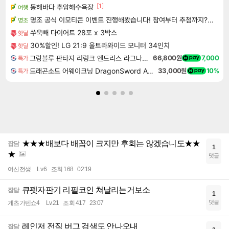
[1]
동해바다 추암해수욕장
여행
명조 공식 이모티콘 이벤트 진행해봤습니다! 참여부터 추첨까지????
명조
쑤욱빼 다이어트 28포 x 3박스
핫딜
30%할인! LG 21:9 울트라와이드 모니터 34인치
핫딜
그랑블루 판타지 리링크 엔드리스 라그나로크 Granblue Fantasy Relink Endless Ragnarok
66,800원
7,000
특가
드래곤소드 어웨이크닝 DragonSword Awakening
33,000원
10%
특가
★★★배보다 배꼽이 크지만 후회는 않겠습니도★★
잡담
1
★
댓글
여신전생
Lv.6
조회 168
02:19
큐펫자판기 리필코인 쳐날리는거보소
잡담
1
댓글
게츠가텐쇼4
Lv.21
조회 417
23:07
레인저 전직 버그 검색도 안나오내
잡담