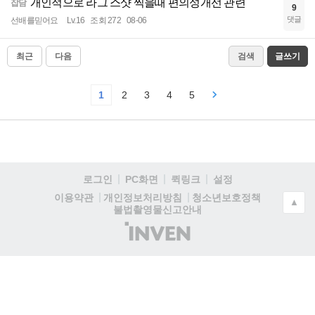
개인적으로 라그 스샷 찍을때 편의성개선 관련
잡담
9
댓글
선배를믿어요
Lv.16
조회 272
08-06
최근
다음
검색
글쓰기
1
2
3
4
5
로그인
PC화면
퀵링크
설정
청소년보호정책
이용약관
개인정보처리방침
▲
불법촬영물신고안내
(주)
인
벤