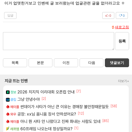
이거 업뎃한거보고 인벤에 글 보러왔는데 업글관련 글을 없더라고요 ㅎ
답글
0
0
새로고침
등록
목록
본문
이전
다음
댓글보기
지금 뜨는 인벤
더보기+
[7]
2026 치지직 이리대회 오픈컵 안내
정보
[2]
그냥 안녕수야
클립
[58]
썬데이가 샤타가 아닌 큰 이유는 경매장 불안정때문일듯
메이플
[12]
공장: xx님 옴니움 장서 안하셨어요?
와우
[85]
아니 뭔 샤타 안 나왔다고 진짜 화내는 사람도 있네
메이플
[1]
60프레임 나오는데 정상일까요?
레퀴엠