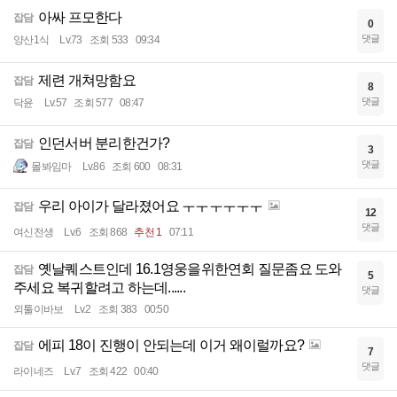
아싸 프모한다
잡담
0
댓글
양산1식
Lv.73
조회 533
09:34
제련 개쳐망함요
잡담
8
댓글
닥윤
Lv.57
조회 577
08:47
인던서버 분리한건가?
잡담
3
댓글
몰봐임마
Lv.86
조회 600
08:31
우리 아이가 달라졌어요 ㅜㅜㅜㅜㅜㅜ
잡담
12
댓글
여신전생
Lv.6
조회 868
추천 1
07:11
옛날퀘스트인데 16.1영웅을위한연회 질문좀요 도와
잡담
5
주세요 복귀할려고 하는데......
댓글
외툴이바보
Lv.2
조회 383
00:50
에피 18이 진행이 안되는데 이거 왜이럴까요?
잡담
7
댓글
라이네즈
Lv.7
조회 422
00:40