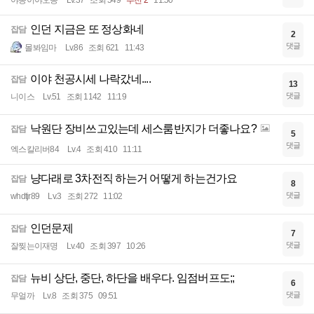
야옹이야오옹
Lv.37
조회 549
추천 2
11:50
인던 지금은 또 정상화네
잡담
2
댓글
몰봐임마
Lv.86
조회 621
11:43
이야 천공시세 나락갔네....
잡담
13
댓글
니이스
Lv.51
조회 1142
11:19
낙원단 장비쓰고있는데 세스룸반지가 더좋나요?
잡담
5
댓글
엑스칼리버84
Lv.4
조회 410
11:11
냥다래로 3차전직 하는거 어떻게 하는건가요
잡담
8
댓글
whdtjr89
Lv.3
조회 272
11:02
인던문제
잡담
7
댓글
잘찢는이재명
Lv.40
조회 397
10:26
뉴비 상단, 중단, 하단을 배우다. 임점버프도;;
잡담
6
댓글
무얼까
Lv.8
조회 375
09:51