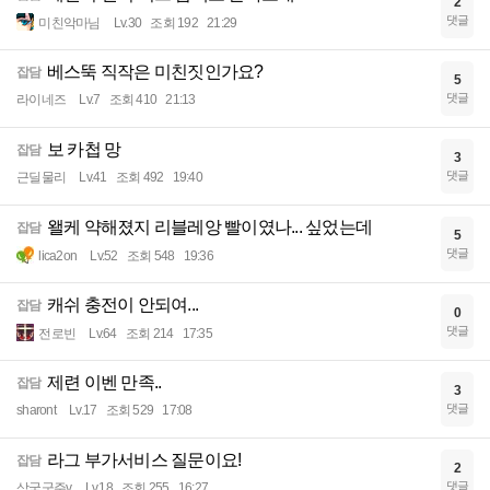
2
댓글
미친악마님
Lv.30
조회 192
21:29
베스뚝 직작은 미친짓인가요?
잡담
5
댓글
라이네즈
Lv.7
조회 410
21:13
보 카첩 망
잡담
3
댓글
근딜물리
Lv.41
조회 492
19:40
왤케 약해졌지 리블레앙 빨이였나... 싶었는데
잡담
5
댓글
lica2on
Lv.52
조회 548
19:36
캐쉬 충전이 안되여...
잡담
0
댓글
전로빈
Lv.64
조회 214
17:35
제련 이벤 만족..
잡담
3
댓글
sharont
Lv.17
조회 529
17:08
라그 부가서비스 질문이요!
잡담
2
댓글
삼국군주v
Lv.18
조회 255
16:27