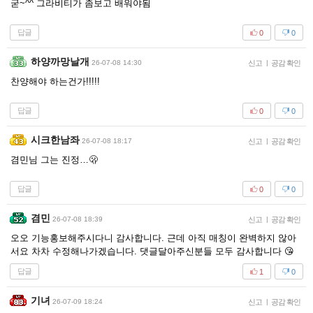
굳~^^ 그라비티가 좀보고 배워야됨
답글
0
0
하양까망날개
26-07-08 14:30
신고
|
공감 확인
찬양해야 하는건가!!!!!
답글
0
0
시크한남좌
26-07-08 18:17
신고
|
공감 확인
겸민님 그는 진정…🫢
답글
0
0
겸민
26-07-08 18:39
신고
|
공감 확인
오오 기능홍보해주시다니 감사합니다. 근데 아직 매칭이 완벽하지 않아
서요 차차 수정해나가겠습니다. 댓글달아주신분들 모두 감사합니다 😘
답글
1
0
기녀
26-07-09 18:24
신고
|
공감 확인