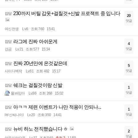
230까지 버틸 갑옷+걸칠것+신발 프로잭트 중 입니다
잡담
20
댓글
여신전생
Lv.6
조회 760
15:41
라그에 진짜 아쉬운게
잡담
4
댓글
걍곰
Lv.21
조회 577
15:34
진짜 20년만에 온것같은데
잡담
5
댓글
사이다백작
Lv.61
조회 482
15:17
쉐크는 걸칠것이랑 신발
잡담
1
댓글
몰봐임마
Lv.86
조회 268
15:02
아ㅋㅋ 제련 이벤트가 나만 적용이 안되나...
잡담
1
댓글
l부산싸나이l
Lv.20
조회 350
14:41
뉴비 하노 전직했습니다 ㅎ
잡담
2
댓글