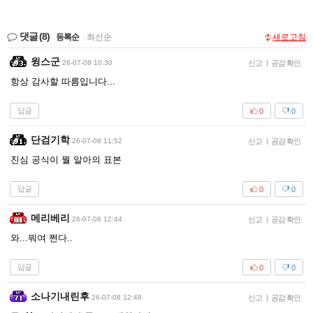
댓글
(8)
등록순
|
최신순
새로고침
윙스군
26-07-08 10:30
신고
|
공감 확인
항상 감사할 따름입니다...
답글
0
0
단검기학
26-07-08 11:52
신고
|
공감 확인
진심 공식이 뭘 알아의 표본
답글
0
0
메리베리
26-07-08 12:44
신고
|
공감 확인
와...뭐여 쩐다..
답글
0
0
소나기내린후
26-07-08 12:48
신고
|
공감 확인