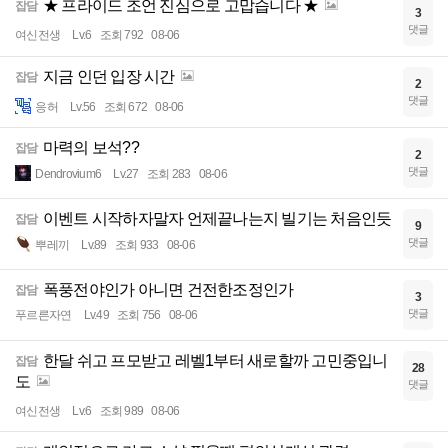
★ 프라이드 조언 진심으로 고맙습니다 ★
잡담
3
댓글
여신전생
Lv.6
조회 792
08-06
지금 인던 입장 시간
잡담
2
댓글
응허
Lv.56
조회 672
08-06
마력의 보석??
잡담
2
댓글
Dendrovium6
Lv.27
조회 283
08-06
이벤트 시작하자말자 언제끝나는지 빌기는 처음인듯
잡담
9
댓글
뿌레끼
Lv.89
조회 933
08-06
폭풍전야인가 아니면 건전한조정인가
잡담
3
댓글
푸르른자연
Lv.49
조회 756
08-06
한달 쉬고 프모받고 레벨1부터 새로할까 고민중입니
잡담
28
도
댓글
여신전생
Lv.6
조회 989
08-06