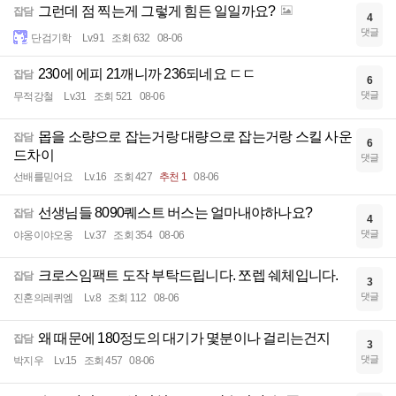
그런데 점 찍는게 그렇게 힘든 일일까요?
잡담
4
댓글
단검기학
Lv.91
조회 632
08-06
230에 에피 21깨니까 236되네요 ㄷㄷ
잡담
6
댓글
무적강철
Lv.31
조회 521
08-06
몹을 소량으로 잡는거랑 대량으로 잡는거랑 스킬 사운
잡담
6
드차이
댓글
선배를믿어요
Lv.16
조회 427
추천 1
08-06
선생님들 8090퀘스트 버스는 얼마내야하나요?
잡담
4
댓글
야옹이야오옹
Lv.37
조회 354
08-06
크로스임팩트 도작 부탁드립니다. 쪼렙 쉐체입니다.
잡담
3
댓글
진혼의레퀴엠
Lv.8
조회 112
08-06
왜 때문에 180정도의 대기가 몇분이나 걸리는건지
잡담
3
댓글
박지우
Lv.15
조회 457
08-06