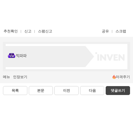
추천확인
신고
스팸신고
공유
스크랩
빅파파
메뉴
인장보기
마격주기
목록
본문
이전
다음
댓글쓰기