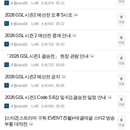
댓글
유튭cassd2r
Lv.86
조회 676
05-13
2026 GSL 시즌2 예선전 오후 5시조
0
댓글
유튭cassd2r
Lv.86
조회 602
05-12
2026 GSL 시즌 2 예선전 중계 안내
0
댓글
유튭cassd2r
Lv.86
조회 728
05-10
「2026 GSL 시즌1 결승전」 현장 관람 안내
0
댓글
유튭cassd2r
Lv.86
조회 702
05-09
2026 GSL 시즌2 예선전 공지
0
댓글
유튭cassd2r
Lv.86
조회 641
05-06
2026 GSL 시즌1 Code S 8강 및 4강,결승전 일정 안내
0
댓글
유튭cassd2r
Lv.86
조회 858
05-03
[스타2] 스트리머 구독 EVENT (5월)+데굴데굴 스타2 방송
0
부흥 대작전
댓글