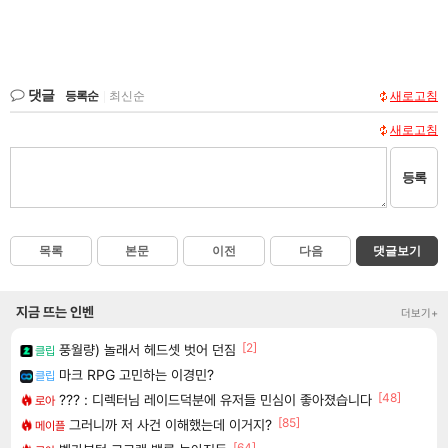
댓글
등록순
|
최신순
새로고침
새로고침
등록
목록
본문
이전
다음
댓글보기
지금 뜨는 인벤
더보기+
[2]
풍월량) 놀래서 헤드셋 벗어 던짐
클립
마크 RPG 고민하는 이경민?
클립
[48]
??? : 디렉터님 레이드덕분에 유저들 민심이 좋아졌습니다
로아
[85]
그러니까 저 사건 이해했는데 이거지?
메이플
[64]