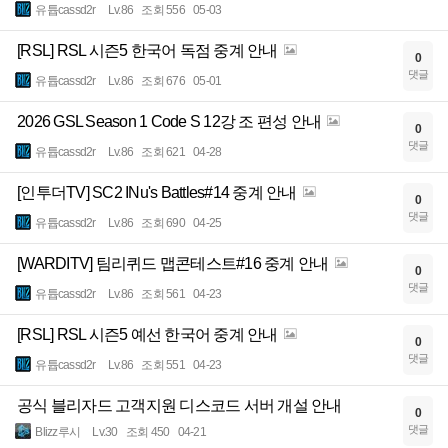
유튭cassd2r
Lv.86
조회 556
05-03
[RSL] RSL 시즌5 한국어 독점 중계 안내
0
댓글
유튭cassd2r
Lv.86
조회 676
05-01
2026 GSL Season 1 Code S 12강 조 편성 안내
0
댓글
유튭cassd2r
Lv.86
조회 621
04-28
[인투더TV] SC2 INu's Battles#14 중계 안내
0
댓글
유튭cassd2r
Lv.86
조회 690
04-25
[WARDITV] 팀리퀴드 맵콘테스트#16 중계 안내
0
댓글
유튭cassd2r
Lv.86
조회 561
04-23
[RSL] RSL 시즌5 예선 한국어 중계 안내
0
댓글
유튭cassd2r
Lv.86
조회 551
04-23
공식 블리자드 고객지원 디스코드 서버 개설 안내
0
댓글
Blizz루시
Lv.30
조회 450
04-21