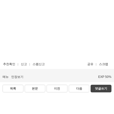
추천확인
신고
스팸신고
공유
스크랩
메뉴
인장보기
EXP 50%
목록
본문
이전
다음
댓글쓰기