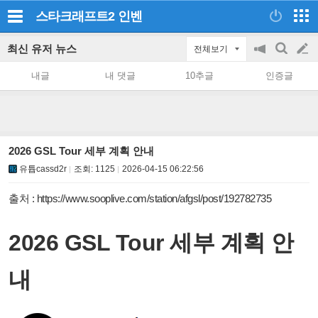
스타크래프트2
인벤
최신 유저 뉴스
전체보기
공
검
글
지
색
내글
내 댓글
10추글
인증글
on/off
쓰
기
2026 GSL Tour 세부 계획 안내
유튭cassd2r
조회:
1125
2026-04-15 06:22:56
출처 :
https://www.sooplive.com/station/afgsl/post/192782735
2026 GSL Tour 세부 계획 안
내