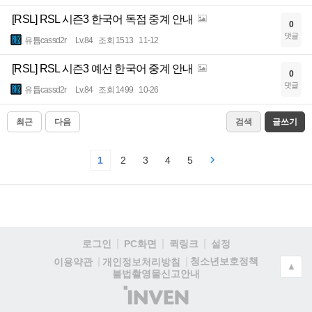
[RSL] RSL 시즌3 한국어 독점 중계 안내
0
댓글
유튭cassd2r
Lv.84
조회 1513
11-12
[RSL] RSL 시즌3 예선 한국어 중계 안내
0
댓글
유튭cassd2r
Lv.84
조회 1499
10-26
최근
다음
검색
글쓰기
1
2
3
4
5
로그인
PC화면
퀵링크
설정
청소년보호정책
이용약관
개인정보처리방침
▲
불법촬영물신고안내
(주)
인