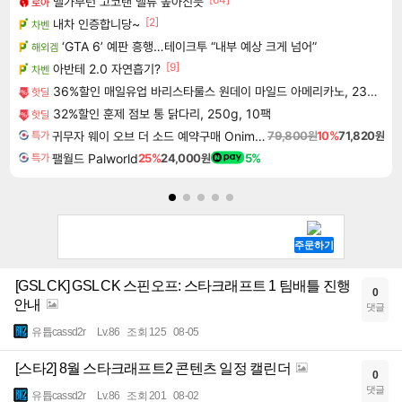
벨가부턴 고코랜 밸류 높아진듯
로아
[2]
내차 인증합니당~
차벤
‘GTA 6’ 예판 흥행…테이크투 “내부 예상 크게 넘어”
해외겜
[9]
아반테 2.0 자연흡기?
차벤
36%할인 매일유업 바리스타룰스 원데이 마일드 아메리카노, 230ml, 20개
핫딜
32%할인 훈제 점보 통 닭다리, 250g, 10팩
핫딜
귀무자 웨이 오브 더 소드 예약구매 Onimusha Way of the Sword
79,800원
10%
71,820원
특가
팰월드 Palworld
25%
24,000원
5%
특가
[GSL CK] GSL CK 스핀오프: 스타크래프트 1 팀배틀 진행
0
안내
댓글
유튭cassd2r
Lv.86
조회 125
08-05
[스타2] 8월 스타크래프트2 콘텐츠 일정 캘린더
0
댓글
유튭cassd2r
Lv.86
조회 201
08-02