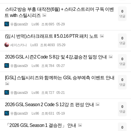
스타2 방송 부흥 대작전(6월) + 스타2 스트리머 구독 이벤
0
트 with 스틸시리즈
댓글
유튭cassd2r
Lv.86
조회 695
05-29
(임시 번역)스타크래프트 II 5.0.16 PTR 패치 노트
0
댓글
세이스카나
Lv.83
조회 4693
05-29
2026 GSL 시즌2 Code S 8강 및 4강,결승전 일정 안내
0
댓글
유튭cassd2r
Lv.86
조회 784
05-27
[GSL] 스틸시리즈와 함께하는 GSL 승부예측 이벤트 안내
0
댓글
유튭cassd2r
Lv.86
조회 727
05-21
2026 GSL Season 2 Code S 12강 조 편성 안내
0
댓글
유튭cassd2r
Lv.86
조회 631
05-19
「2026 GSL Season 1 결승전」 안내
0