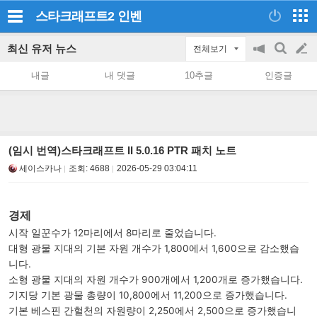
스타크래프트2
인벤
최신 유저 뉴스
전체보기
공
검
글
지
색
내글
내 댓글
10추글
인증글
on/off
쓰
기
(임시 번역)스타크래프트 II 5.0.16 PTR 패치 노트
세이스카나
조회:
4688
2026-05-29 03:04:11
경제
시작 일꾼수가 12마리에서 8마리로 줄었습니다.
대형 광물 지대의 기본 자원 개수가 1,800에서 1,600으로 감소했습
니다.
소형 광물 지대의 자원 개수가 900개에서 1,200개로 증가했습니다.
기지당 기본 광물 총량이 10,800에서 11,200으로 증가했습니다.
기본 베스핀 간헐천의 자원량이 2,250에서 2,500으로 증가했습니