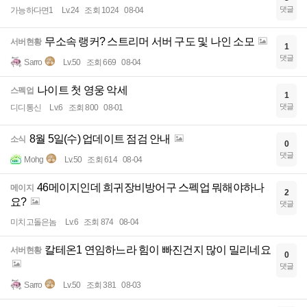
댓글
가능하다면1
Lv.24
조회 1024
08-04
무소속 랭커? 스트리머 서버 구도 및 나인 소모
서버현황
1
댓글
Sarro
Lv.50
조회 669
08-04
나이트 첫 영웅 악세
스펙업
1
댓글
디디통신
Lv.6
조회 800
08-01
8월 5일(수) 업데이트 점검 안내
소식
0
댓글
Mohg
Lv.50
조회 614
08-04
46메이지인데 희귀장비방어구 스펙업 뭐해야하나
메이지
2
요?
댓글
미치고돌은놈
Lv.6
조회 874
08-04
칼테온1 연임하느라 힘이 빠진건지 많이 밀리네요
서버현황
0
댓글
Sarro
Lv.50
조회 381
08-03