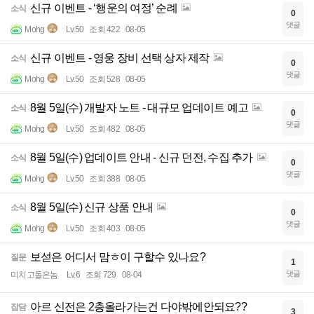
신규 이벤트 - ‘행운의 여정’ 순례
소식
0
댓글
Mohg
Lv.50
조회 422
08-05
신규 이벤트 - 영웅 장비 선택 상자 제작
소식
0
댓글
Mohg
Lv.50
조회 528
08-05
8월 5일(수) 개발자 노트 - 대규모 업데이트 예고
소식
0
댓글
Mohg
Lv.50
조회 482
08-05
8월 5일(수) 업데이트 안내 - 신규 던전, 수집 추가
소식
0
댓글
Mohg
Lv.50
조회 388
08-05
8월 5일(수) 신규 상품 안내
소식
0
댓글
Mohg
Lv.50
조회 403
08-05
보섣은 어디서 맘ㅎ이 구할수 있나요?
질문
1
댓글
미치고돌은놈
Lv.6
조회 729
08-04
아르 신전은 2층올라가는건 다야밖에안되요??
잡담
3