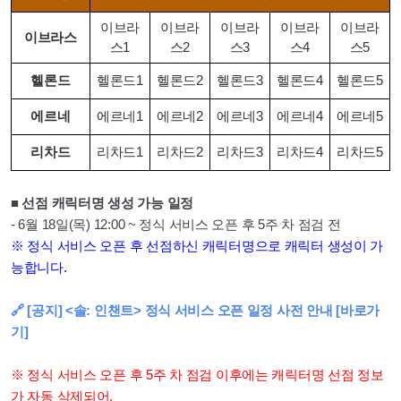
이브라
이브라
이브라
이브라
이브라
이브라스
스1
스2
스3
스4
스5
헬론드
헬론드1
헬론드2
헬론드3
헬론드4
헬론드5
에르네
에르네1
에르네2
에르네3
에르네4
에르네5
리차드
리차드1
리차드2
리차드3
리차드4
리차드5
■ 선점 캐릭터명 생성 가능 일정
- 6월 18일(목) 12:00 ~ 정식 서비스 오픈 후 5주 차 점검 전
※ 정식 서비스 오픈 후 선점하신 캐릭터명으로 캐릭터 생성이 가
능합니다.
🔗 [공지] <솔: 인챈트> 정식 서비스 오픈 일정 사전 안내 [바로가
기]
※ 정식 서비스 오픈 후 5주 차 점검 이후에는 캐릭터명 선점 정보
가 자동 삭제되어,