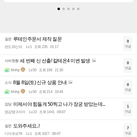
루테인주문서 제작 질문
질문
0
댓글
판도10신의
Lv.1
조회 235
01:17
세 번째 신 선출! 칼테온4 이변 발생
서버현황
0
댓글
Mohg
Lv.50
조회 196
21:30
8월 8일(토) 신규 상품 안내
소식
0
댓글
Mohg
Lv.50
조회 214
19:44
이제서야 힘들게 50찍고 나가 장궁 받았는데...
잡담
1
댓글
영감탱구리아
Lv.23
조회 1441
08-07
도와주세요..!
질문
7
댓글
디아초보78
Lv.1
조회 1027
08-07