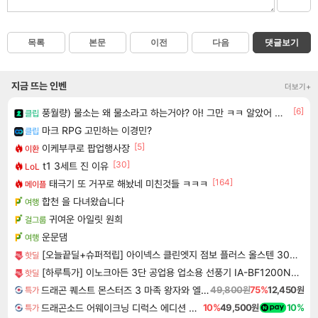
목록
본문
이전
다음
댓글보기
지금 뜨는 인벤
더보기+
[6]
풍월량) 물소는 왜 물소라고 하는거야? 아! 그만 ㅋㅋ 알았어 ㅋㅋ
클립
마크 RPG 고민하는 이경민?
클립
[5]
이케부쿠로 팝업행사장
이환
[30]
t1 3세트 진 이유
LoL
[164]
태극기 또 거꾸로 해놨네 미친것들 ㅋㅋㅋ
메이플
합천 을 다녀왔습니다
여행
귀여운 아일릿 원희
걸그룹
운문댐
여행
[오늘끝딜+슈퍼적립] 아이넥스 클린엣지 점보 플러스 올스텐 304 2단 대형 식기건조대 주방 설거지 건조대
핫딜
[하루특가] 이노크아든 3단 공업용 업소용 선풍기 IA-BF1200N, 1개
핫딜
드래곤 퀘스트 몬스터즈 3 마족 왕자와 엘프의 여행 Dragon Quest Monsters The Dark Prince
49,800원
75%
12,450원
특가
드래곤소드 어웨이크닝 디럭스 에디션 DragonSword Awakening Deluxe Edition
10%
49,500원
10%
특가