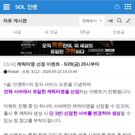
SOL
인벤
자유 게시판
전체보기
공
검
글
지
색
내글
내 댓글
3추글
인증글
on/off
쓰
기
[소식]
캐릭터명 선점 이벤트 - 5/29(금) 20시부터
Rokah
조회:
3112
2026-05-22 14:15:49
<솔: 인챈트>의 정식 서비스 오픈을 기념하여
전체 서버에서 유일한 캐릭터명을 선점
하는 이벤트가 진행됩니다.
이벤트 진행 중 단 하나의 서버에만 캐릭터명을 선점할 수 있으며,
출시 후 캐릭터 생성 시
단 1번! 선점한 서버를 변경하여 생성
할 수
있는 점 참고를 부탁드립니다.
본 이벤트는 통합 회원 가입 및 휴대폰 번호 사전등록 완료 후 참여