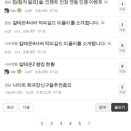
[당첨자 발표] 솔: 인챈트 인장 연동 인증 이벤트
잡담
1
댓글
Aliin
Lv.87
조회 495
07-31
칼테온4서버 막피길드 리플리를 소개합니다.
잡담
1
댓글
보쟝
Lv.1
조회 957
07-31
칼테온4서버 막피길드 리플리를 소개합니다.
서버현황
0
댓글
보쟝
Lv.1
조회 807
07-31
칼테온2 랭킹 현황
서버현황
0
댓글
Aliin
Lv.87
조회 459
07-31
나이트 희귀장신구들추천좀요
잡담
2
댓글
가능하다면1
Lv.24
조회 1124
07-30
최근
다음
검색
글쓰기
1
2
3
4
5