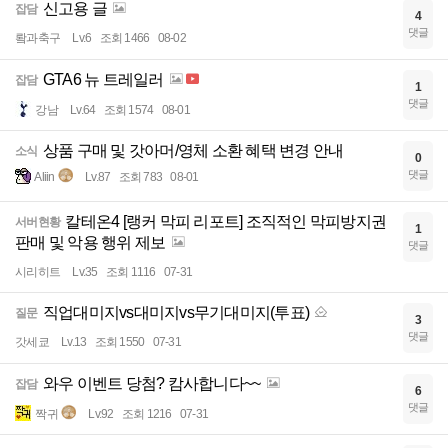
신고용 글
잡담
4
댓글
뢐과축구
Lv.6
조회 1466
08-02
GTA6 뉴 트레일러
잡담
1
댓글
강남
Lv.64
조회 1574
08-01
상품 구매 및 갓아머/영체 소환 혜택 변경 안내
소식
0
댓글
Aliin
Lv.87
조회 783
08-01
칼테온4 [랭커 막피 리포트] 조직적인 막피방지권
서버현황
1
판매 및 악용 행위 제보
댓글
시리히트
Lv.35
조회 1116
07-31
직업대미지vs대미지vs무기대미지(투표)
질문
3
댓글
갓세쿄
Lv.13
조회 1550
07-31
와우 이벤트 당첨? 캄사합니다~~
잡담
6
댓글
짝귀
Lv.92
조회 1216
07-31