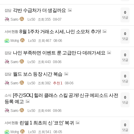
각반 수급처가 더 생길까요
잡담
0
댓글
Sarro
Lv.50
조회 355
08-07
8월 1주차 거래소 시세, 나인 소모처 추가!
서버현황
0
댓글
Mohg
Lv.50
조회 467
08-06
나인 부족하면 이벤트 룬 고급만 다 데려가세요
잡담
0
댓글
Sarro
Lv.50
조회 443
08-06
월드 보스 등장 시간 복습
잡담
0
댓글
Sarro
Lv.50
조회 382
추천 1
08-06
[주간SOL] 힐러 클래스 스킬 공개! 신규 에피소드 사전
소식
0
등록 예고
댓글
Sarro
Lv.50
조회 444
08-06
린델 1 최초의 신 '코인' 복귀
서버현황
0
댓글
Mohg
Lv.50
조회 541
08-05