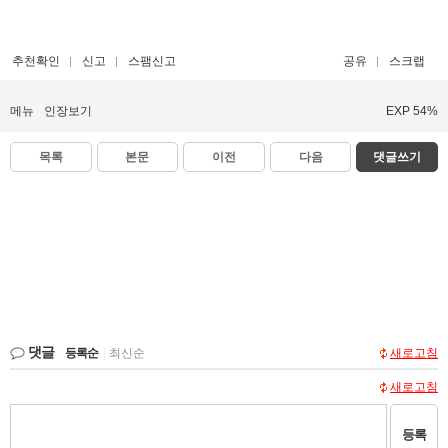
추천확인
신고
스팸신고
공유
스크랩
메뉴
인장보기
EXP 54%
목록
본문
이전
다음
댓글쓰기
댓글
등록순
|
최신순
새로고침
새로고침
등록