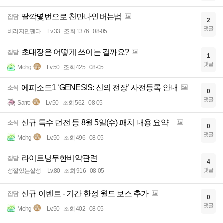
딸깍몇번으로 천만나인버는법
잡담
2
댓글
버러지만팬다
Lv.33
조회 1376
08-05
초대장은 어떻게 쓰이는 걸까요?
잡담
1
댓글
Mohg
Lv.50
조회 425
08-05
에피소드1 ‘GENESIS: 신의 전장’ 사전등록 안내
소식
0
댓글
Sarro
Lv.50
조회 562
08-05
신규 특수 던전 등 8월 5일(수) 패치 내용 요약
소식
0
댓글
Mohg
Lv.50
조회 496
08-05
라이트닝무한비약관련
잡담
4
댓글
성깔있는살성
Lv.80
조회 916
08-05
신규 이벤트 - 기간 한정 월드 보스 추가
잡담
0
댓글
Mohg
Lv.50
조회 402
08-05