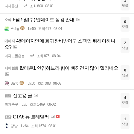
1
댓글
디디통신
Lv.6
조회 800
08-01
8월 5일(수) 업데이트 점검 안내
소식
0
댓글
Mohg
Lv.50
조회 617
08-04
46메이지인데 희귀장비방어구 스펙업 뭐해야하나
메이지
2
요?
댓글
미치고돌은놈
Lv.6
조회 876
08-04
칼테온1 연임하느라 힘이 빠진건지 많이 밀리네요
서버현황
0
댓글
Sarro
Lv.50
조회 383
08-03
신고용 글
잡담
4
댓글
뢐과축구
Lv.6
조회 1469
08-02
GTA6 뉴 트레일러
잡담
1
댓글
강남
Lv.64
조회 1574
08-01