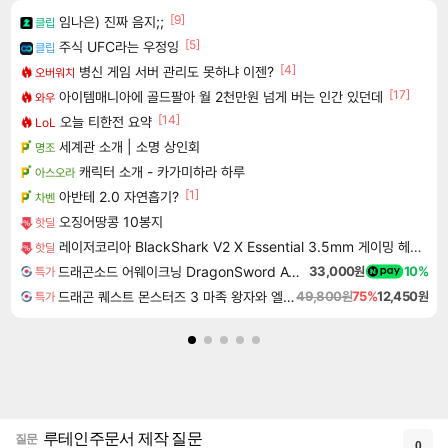
[9]
임나은) 진짜 음지;;
클립
[5]
주식 UFC라는 우정잉
클립
[4]
병신 게임 서버 관리도 못하냐 이젠?
오버워치
[17]
아이템매니아에 골드팔아 월 2천만원 넘게 버는 인간 있던데
와우
[14]
오늘 티한전 요약
LoL
세계관 소개 | 소명 상인회
명조
캐릭터 소개 - 카가미하라 하루
아스오라
[1]
아반테 2.0 자연흡기?
차벤
오징어땅콩 10봉지
핫딜
레이저코리아 BlackShark V2 X Essential 3.5mm 게이밍 헤드셋
핫딜
드래곤소드 어웨이크닝 DragonSword Awakening
33,000원
10%
특가
드래곤 퀘스트 몬스터즈 3 마족 왕자와 엘프의 여행 Dragon Quest Monsters The Dark Prince
49,800원
75%
12,450원
특가
루테인주문서 제작 질문
질문
0