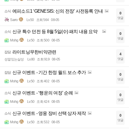
에피소드1 ‘GENESIS: 신의 전장’ 사전등록 안내
소식
0
댓글
Sarro
Lv.50
조회 564
08-05
신규 특수 던전 등 8월 5일(수) 패치 내용 요약
소식
0
댓글
Mohg
Lv.50
조회 500
08-05
라이트닝무한비약관련
잡담
4
댓글
성깔있는살성
Lv.80
조회 919
08-05
신규 이벤트 - 기간 한정 월드 보스 추가
잡담
0
댓글
Mohg
Lv.50
조회 402
08-05
신규 이벤트 - ‘행운의 여정’ 순례
소식
0
댓글
Mohg
Lv.50
조회 424
08-05
신규 이벤트 - 영웅 장비 선택 상자 제작
소식
0
댓글
Mohg
Lv.50
조회 532
08-05