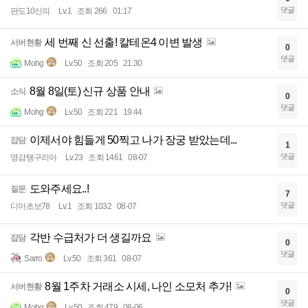
댓글
판도10신의
Lv.1
조회 266
01:17
세 번째 신 선출! 칼테온4 이변 발생
서버현황
0
댓글
Mohg
Lv.50
조회 205
21:30
8월 8일(토) 신규 상품 안내
소식
0
댓글
Mohg
Lv.50
조회 221
19:44
이제서야 힘들게 50찍고 나가 장궁 받았는데...
잡담
1
댓글
영감탱구리아
Lv.23
조회 1461
08-07
도와주세요..!
질문
7
댓글
디아초보78
Lv.1
조회 1032
08-07
각반 수급처가 더 생길까요
잡담
0
댓글
Sarro
Lv.50
조회 361
08-07
8월 1주차 거래소 시세, 나인 소모처 추가!
서버현황
0
댓글
Mohg
Lv.50
조회 479
08-06