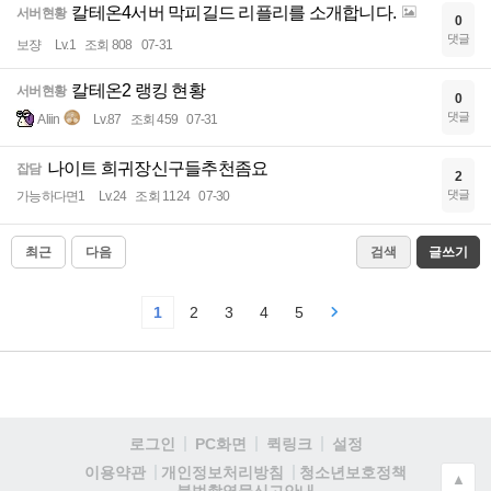
칼테온4서버 막피길드 리플리를 소개합니다.
서버현황
0
댓글
보쟝
Lv.1
조회 808
07-31
칼테온2 랭킹 현황
서버현황
0
댓글
Aliin
Lv.87
조회 459
07-31
나이트 희귀장신구들추천좀요
잡담
2
댓글
가능하다면1
Lv.24
조회 1124
07-30
최근
다음
검색
글쓰기
1
2
3
4
5
로그인
PC화면
퀵링크
설정
청소년보호정책
이용약관
개인정보처리방침
▲