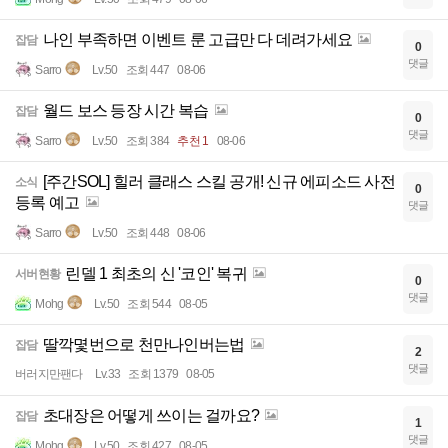
나인 부족하면 이벤트 룬 고급만 다 데려가세요
잡담
0
댓글
Sarro
Lv.50
조회 447
08-06
월드 보스 등장 시간 복습
잡담
0
댓글
Sarro
Lv.50
조회 384
추천 1
08-06
[주간SOL] 힐러 클래스 스킬 공개! 신규 에피소드 사전
소식
0
등록 예고
댓글
Sarro
Lv.50
조회 448
08-06
린델 1 최초의 신 '코인' 복귀
서버현황
0
댓글
Mohg
Lv.50
조회 544
08-05
딸깍몇번으로 천만나인버는법
잡담
2
댓글
버러지만팬다
Lv.33
조회 1379
08-05
초대장은 어떻게 쓰이는 걸까요?
잡담
1
댓글
Mohg
Lv.50
조회 427
08-05