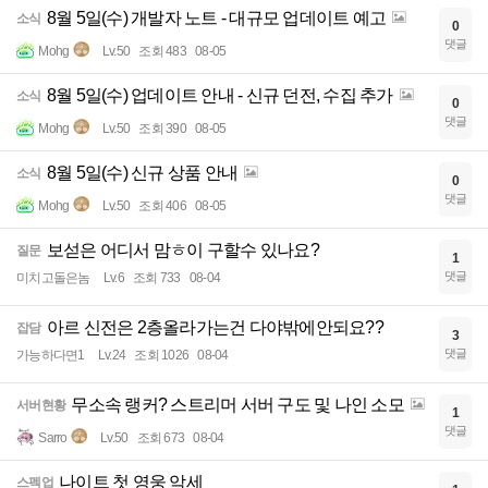
8월 5일(수) 개발자 노트 - 대규모 업데이트 예고
소식
0
댓글
Mohg
Lv.50
조회 483
08-05
8월 5일(수) 업데이트 안내 - 신규 던전, 수집 추가
소식
0
댓글
Mohg
Lv.50
조회 390
08-05
8월 5일(수) 신규 상품 안내
소식
0
댓글
Mohg
Lv.50
조회 406
08-05
보섣은 어디서 맘ㅎ이 구할수 있나요?
질문
1
댓글
미치고돌은놈
Lv.6
조회 733
08-04
아르 신전은 2층올라가는건 다야밖에안되요??
잡담
3
댓글
가능하다면1
Lv.24
조회 1026
08-04
무소속 랭커? 스트리머 서버 구도 및 나인 소모
서버현황
1
댓글
Sarro
Lv.50
조회 673
08-04
나이트 첫 영웅 악세
스펙업