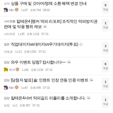
상품 구매 및 갓아머/영체 소환 혜택 변경 안내
소식
0
댓글
Aliin
Lv.87
조회 784
08-01
칼테온4 [랭커 막피 리포트] 조직적인 막피방지권
서버현황
1
판매 및 악용 행위 제보
댓글
시리히트
Lv.35
조회 1116
07-31
직업대미지vs대미지vs무기대미지(투표)
질문
3
댓글
갓세쿄
Lv.13
조회 1552
07-31
와우 이벤트 당첨? 캄사합니다~~
잡담
6
댓글
짝귀
Lv.92
조회 1218
07-31
[당첨자 발표] 솔: 인챈트 인장 연동 인증 이벤트
잡담
1
댓글
Aliin
Lv.87
조회 495
07-31
칼테온4서버 막피길드 리플리를 소개합니다.
잡담
1
댓글
보쟝
Lv.1
조회 957
07-31