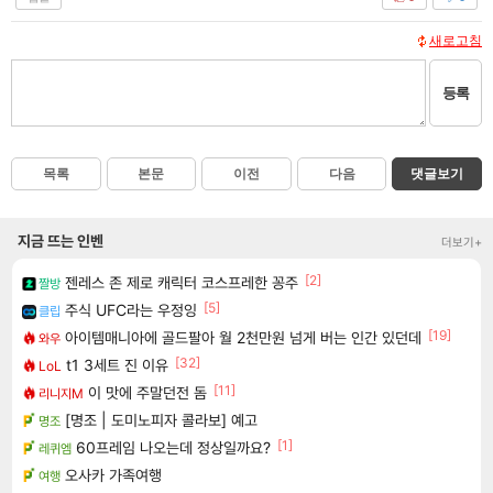
새로고침
등록
목록
본문
이전
다음
댓글보기
지금 뜨는 인벤
더보기+
[2]
젠레스 존 제로 캐릭터 코스프레한 꽁주
짤방
[5]
주식 UFC라는 우정잉
클립
[19]
아이템매니아에 골드팔아 월 2천만원 넘게 버는 인간 있던데
와우
[32]
t1 3세트 진 이유
LoL
[11]
이 맛에 주말던전 돔
리니지M
[명조 | 도미노피자 콜라보] 예고
명조
[1]
60프레임 나오는데 정상일까요?
레퀴엠
오사카 가족여행
여행