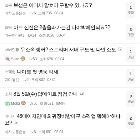
보섣은 어디서 맘ㅎ이 구할수 있나요?
질문
1
댓글
미치고돌은놈
Lv.6
조회 735
08-04
아르 신전은 2층올라가는건 다야밖에안되요??
잡담
3
댓글
가능하다면1
Lv.24
조회 1028
08-04
무소속 랭커? 스트리머 서버 구도 및 나인 소모
서버현황
1
댓글
Sarro
Lv.50
조회 676
08-04
나이트 첫 영웅 악세
스펙업
1
댓글
디디통신
Lv.6
조회 802
08-01
8월 5일(수) 업데이트 점검 안내
소식
0
댓글
Mohg
Lv.50
조회 621
08-04
46메이지인데 희귀장비방어구 스펙업 뭐해야하나
메이지
2
요?
댓글
미치고돌은놈
Lv.6
조회 881
08-04