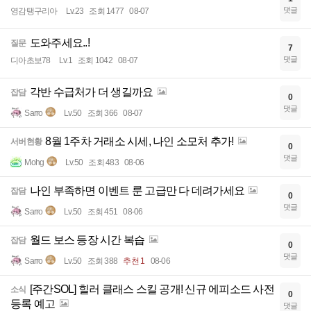
댓글
영감탱구리아
Lv.23
조회 1477
08-07
도와주세요..!
질문
7
댓글
디아초보78
Lv.1
조회 1042
08-07
각반 수급처가 더 생길까요
잡담
0
댓글
Sarro
Lv.50
조회 366
08-07
8월 1주차 거래소 시세, 나인 소모처 추가!
서버현황
0
댓글
Mohg
Lv.50
조회 483
08-06
나인 부족하면 이벤트 룬 고급만 다 데려가세요
잡담
0
댓글
Sarro
Lv.50
조회 451
08-06
월드 보스 등장 시간 복습
잡담
0
댓글
Sarro
Lv.50
조회 388
추천 1
08-06
[주간SOL] 힐러 클래스 스킬 공개! 신규 에피소드 사전
소식
0
등록 예고
댓글