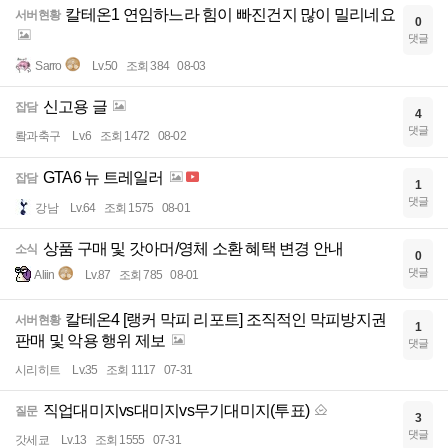
칼테온1 연임하느라 힘이 빠진건지 많이 밀리네요
서버현황
0
댓글
Sarro
Lv.50
조회 384
08-03
신고용 글
잡담
4
댓글
뢐과축구
Lv.6
조회 1472
08-02
GTA6 뉴 트레일러
잡담
1
댓글
강남
Lv.64
조회 1575
08-01
상품 구매 및 갓아머/영체 소환 혜택 변경 안내
소식
0
댓글
Aliin
Lv.87
조회 785
08-01
칼테온4 [랭커 막피 리포트] 조직적인 막피방지권
서버현황
1
판매 및 악용 행위 제보
댓글
시리히트
Lv.35
조회 1117
07-31
직업대미지vs대미지vs무기대미지(투표)
질문
3
댓글
갓세쿄
Lv.13
조회 1555
07-31