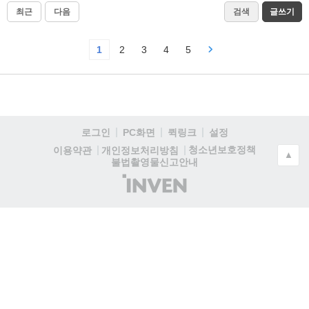
최근
다음
검색
글쓰기
1
2
3
4
5
로그인
PC화면
퀵링크
설정
청소년보호정책
이용약관
개인정보처리방침
▲
불법촬영물신고안내
(주)
인
벤