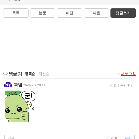
목록
본문
이전
다음
댓글쓰기
댓글
(1)
등록순
|
최신순
새로고침
곽범
26-07-09 20:11
신고
|
공감 확인
답글
0
0