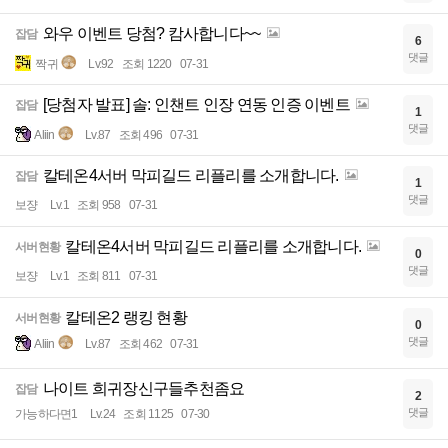
와우 이벤트 당첨? 캄사합니다~~
잡담
6
댓글
짝귀
Lv.92
조회 1220
07-31
[당첨자 발표] 솔: 인챈트 인장 연동 인증 이벤트
잡담
1
댓글
Aliin
Lv.87
조회 496
07-31
칼테온4서버 막피길드 리플리를 소개합니다.
잡담
1
댓글
보쟝
Lv.1
조회 958
07-31
칼테온4서버 막피길드 리플리를 소개합니다.
서버현황
0
댓글
보쟝
Lv.1
조회 811
07-31
칼테온2 랭킹 현황
서버현황
0
댓글
Aliin
Lv.87
조회 462
07-31
나이트 희귀장신구들추천좀요
잡담
2
댓글
가능하다면1
Lv.24
조회 1125
07-30