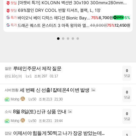
[마켓비 특가] KOLONN 벽선반 30x190 300mmx280mmx1900mm, 6단, 블랙브라운 3142.2757
핫딜
69%할인 DRY COOL 반팔 티셔츠, 블랙, L, 1장
핫딜
바이오닉 베이 디럭스 에디션 Bionic Bay Deluxe Edition
75%
6,700원
5%
특가
드래곤 퀘스트 몬스터즈 3 마족 왕자와 엘프의 여행 Dragon Quest Monsters The Dark Prince
49,800원
75%
12,450원
특가
루테인주문서 제작 질문
질문
0
댓글
판도10신의
Lv.1
조회 297
01:17
세 번째 신 선출! 칼테온4 이변 발생
서버현황
0
댓글
Mohg
Lv.50
조회 213
21:30
8월 8일(토) 신규 상품 안내
소식
0
댓글
Mohg
Lv.50
조회 231
19:44
이제서야 힘들게 50찍고 나가 장궁 받았는데...
잡담
1