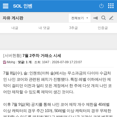
SOL
인벤
자유 게시판
전체보기
공
검
글
지
색
내글
내 댓글
3추글
인증글
on/off
쓰
기
[서버현황]
7월 2주차 거래소 시세
Mohg
댓글: 1 개
조회:
1047
2026-07-09 17:23:07
7월 8일(수), 솔: 인챈트(이하 솔)에서는 무소과금의 다이아 수급처
인 나인 코어와 관련된 패치가 진행됐다. 특정 레벨 이하에서만 제
약이 걸리던 이전과 달리 모든 계정에서 한 주에 다섯 개의 나인 코
어만 제작할 수 있도록 제약이 생긴 것이다.
이후 7월 9일(목) 공지를 통해 나인 코어 제작 개수 제한을 40레벨
이상 캐릭터의 경우 주간 10개, 50레벨 이상 캐릭터의 경우 무제한
제작할 수 있도록 패치하겠다고 밝히며 다시금 가격이 크게 변동될