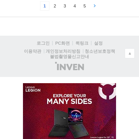
1
2
3
4
5
로그인
PC화면
퀵링크
설정
청소년보호정책
이용약관
개인정보처리방침
▲
불법촬영물신고안내
(주)
인
벤