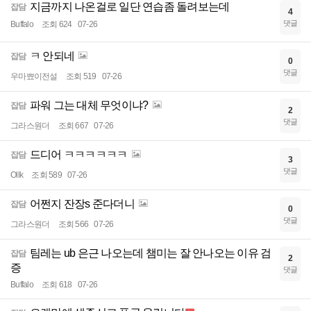
지금까지 나온걸로 일단 연습좀 돌려보는데
잡담
4
댓글
Buffalo
조회 624
07-26
ㅋ 안되네
잡담
0
댓글
우마뾰이전설
조회 519
07-26
파워 그는 대체 무엇이냐?
잡담
2
댓글
그라스원더
조회 667
07-26
드디어 ㅋㅋㅋㅋㅋㅋ
잡담
3
댓글
Ollk
조회 589
07-26
어쩐지 잔장s 준다더니
잡담
0
댓글
그라스원더
조회 566
07-26
팀레는 ub 은근 나오는데 챔미는 잘 안나오는 이유 검
잡담
2
증
댓글
Buffalo
조회 618
07-26