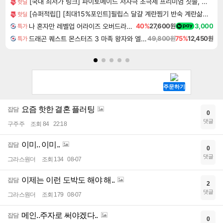
[국내 최저가 링크] 파이토메이드 저자극 초극세 프리미엄 칫솔, 10개입, 3세트
핫딜
[슈퍼적립[] [최대15%포인트]필립스 달걀 계란찜기 반숙 계란삶는기계 에그쿠커 멀티쿠커 호빵 고구마찜기 3000시리즈 HD9137/90
핫딜
나 혼자만 레벨업 어라이즈 오버드라이브 Solo Leveling Arise
40%
27,600원
3,000
특가
드래곤 퀘스트 몬스터즈 3 마족 왕자와 엘프의 여행 Dragon Quest Monsters The Dark Prince
49,800원
75%
12,450원
특가
요즘 핫한 결혼 플러팅
잡담
0
댓글
구주주
조회 84
22:18
이미.. 이미..
잡담
0
댓글
그라스원더
조회 134
08-07
이제는 이런 도박도 해야 해..
잡담
2
댓글
그라스원더
조회 179
08-07
메인..주자로 써야겠다..
잡담
0