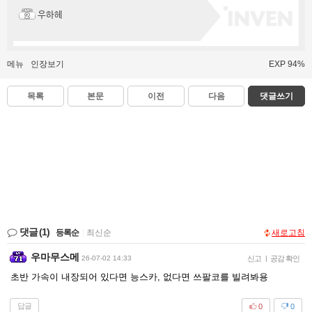
우하헤
메뉴
인장보기
EXP 94%
목록
본문
이전
다음
댓글쓰기
댓글
(1)
등록순
|
최신순
새로고침
우마무스메
26-07-02 14:33
신고
|
공감 확인
초반 가속이 내장되어 있다면 능스카, 없다면 쓰팔코를 빌려봐용
답글
0
0