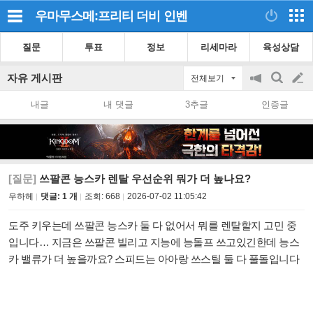
우마무스메:프리티 더비
인벤
질문
투표
정보
리세마라
육성상담
자유 게시판
전체보기
공
검
글
지
색
내글
내 댓글
3추글
인증글
on/off
쓰
기
[질문]
쓰팔콘 능스카 렌탈 우선순위 뭐가 더 높나요?
우하헤
댓글: 1 개
조회:
668
2026-07-02 11:05:42
도주 키우는데 쓰팔콘 능스카 둘 다 없어서 뭐를 렌탈할지 고민 중
입니다… 지금은 쓰팔콘 빌리고 지능에 능돌프 쓰고있긴한데 능스
카 밸류가 더 높을까요? 스피드는 아아랑 쓰스틸 둘 다 풀돌입니다