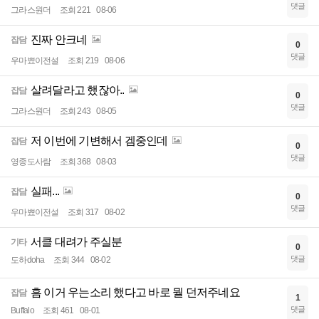
댓글
그라스원더
조회 221
08-06
진짜 안크네
잡담
0
댓글
우마뾰이전설
조회 219
08-06
살려달라고 했잖아..
잡담
0
댓글
그라스원더
조회 243
08-05
저 이번에 기변해서 겜중인데
잡담
0
댓글
영종도사람
조회 368
08-03
실패...
잡담
0
댓글
우마뾰이전설
조회 317
08-02
서클 대려가 주실분
기타
0
댓글
도하doha
조회 344
08-02
흠 이거 우는소리 했다고 바로 뭘 던저주네요
잡담
1
댓글
Buffalo
조회 461
08-01