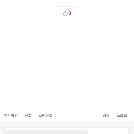
0
추천확인
신고
스팸신고
공유
스크랩