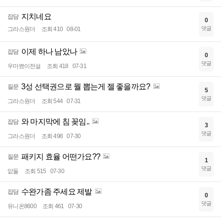
지치네요
잡담
0
댓글
그라스원더
조회 410
08-01
이제 하나 남았나
잡담
0
댓글
우마뾰이전설
조회 418
07-31
3성 선택권으로 뭘 뽑는게 젤 좋을까요?
질문
5
댓글
그라스원더
조회 544
07-31
와 마지막에 침 꽂임..
잡담
3
댓글
그라스원더
조회 498
07-30
패키지 효율 어떤가요??
질문
1
댓글
앖둘
조회 515
07-30
수완가좀 주세요 제발
잡담
0
댓글
유니온8600
조회 461
07-30