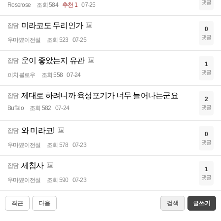
댓글
Roserose
조회 584
추천 1
07-25
미라코도 무리인가
잡담
0
댓글
우마뾰이전설
조회 523
07-25
운이 좋았는지 유관
잡담
1
댓글
피치블로우
조회 558
07-24
제대로 하려니까 육성포기가 너무 늘어나는군요
잡담
2
댓글
Buffalo
조회 582
07-24
와 미라코!
잡담
0
댓글
우마뾰이전설
조회 578
07-23
세침사
잡담
1
댓글
우마뾰이전설
조회 590
07-23
최근
다음
검색
글쓰기