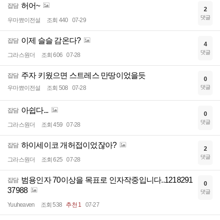
허어~
잡담
2
댓글
우마뾰이전설
조회 440
07-29
이제 슬슬 감온다?
잡담
4
댓글
그라스원더
조회 606
07-28
주자 키웠으면 스트레스 만땅이었을듯
잡담
0
댓글
우마뾰이전설
조회 508
07-28
아쉽다...
잡담
0
댓글
그라스원더
조회 459
07-28
하이세이코 개허접이었잖아?
잡담
2
댓글
그라스원더
조회 625
07-28
범용인자 70이상을 목표로 인자작중입니다..1218291
잡담
0
37988
댓글
Yuuheaven
조회 538
추천 1
07-27