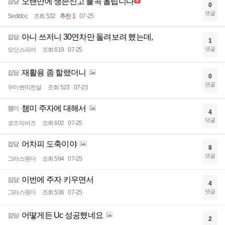
오랜만에 생존신고 풀곡 올립니다
잡담
0
댓글
Sedidoc
조회 532
추천 1
07-25
아니 쓰저니 30연차만 돌려보려 했는데,
잡담
1
댓글
오딘스피어
조회 619
07-25
재활용 좀 할랬더니
잡담
0
댓글
우마뾰이전설
조회 523
07-25
챔미 주자에 대해서
챔미
4
댓글
코즈믹버즈
조회 602
07-25
어차피 도축이야
잡담
8
댓글
그라스원더
조회 594
07-25
이번에 주자 키우면서
잡담
4
댓글
그라스원더
조회 536
07-25
어떻게든 Uc 성공했네요
잡담
2