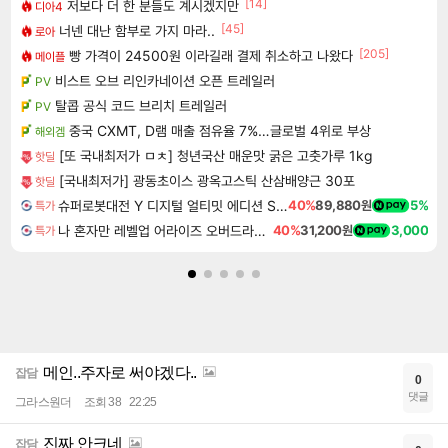
[14]
저보다 더 한 분들도 계시겠지만
디아4
[45]
너넨 대난 함부로 가지 마라..
로아
[205]
빵 가격이 24500원 이라길래 결제 취소하고 나왔다
메이플
비스트 오브 리인카네이션 오픈 트레일러
PV
탈콥 공식 코드 브리치 트레일러
PV
중국 CXMT, D램 매출 점유율 7%…글로벌 4위로 부상
해외겜
[또 국내최저가 ㅁㅊ] 청년국산 매운맛 굵은 고춧가루 1kg
핫딜
[국내최저가] 광동초이스 광옥고스틱 산삼배양근 30포
핫딜
슈퍼로봇대전 Y 디지털 얼티밋 에디션 Super Robot Wars Y Digital Ultimate Edition
40%
89,880원
5%
특가
나 혼자만 레벨업 어라이즈 오버드라이브 디럭스 에디션 Solo Leveling Arise Overdrive Deluxe Edition
40%
31,200원
3,000
특가
메인..주자로 써야겠다..
잡담
0
댓글
그라스원더
조회 38
22:25
진짜 안크네
잡담