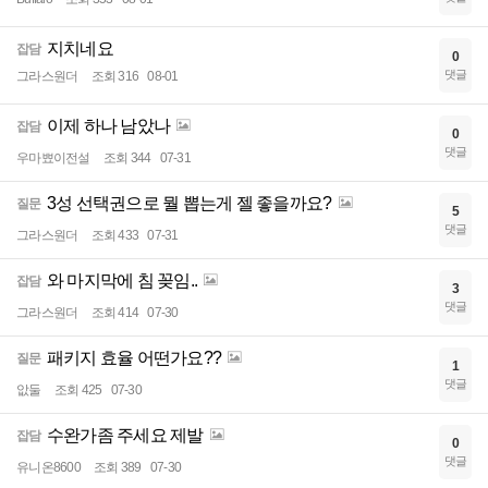
지치네요
잡담
0
댓글
그라스원더
조회 316
08-01
이제 하나 남았나
잡담
0
댓글
우마뾰이전설
조회 344
07-31
3성 선택권으로 뭘 뽑는게 젤 좋을까요?
질문
5
댓글
그라스원더
조회 433
07-31
와 마지막에 침 꽂임..
잡담
3
댓글
그라스원더
조회 414
07-30
패키지 효율 어떤가요??
질문
1
댓글
앖둘
조회 425
07-30
수완가좀 주세요 제발
잡담
0
댓글
유니온8600
조회 389
07-30