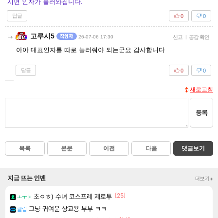
시면 인자가 불러와집니다.
답글
0
0
고루시5
26-07-06 17:30
신고
|
공감 확인
아아 대표인자를 따로 눌러줘야 되는군요 감사합니다
답글
0
0
새로고침
등록
목록
본문
이전
다음
댓글보기
지금 뜨는 인벤
더보기+
[25]
초ㅇㅎ) 수녀 코스프레 제로투
ㅗㅜㅑ
그냥 귀여운 상교용 부부 ㅋㅋ
클립