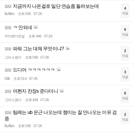
지금까지 나온걸로 일단 연습좀 돌려보는데
잡담
4
댓글
Buffalo
조회 545
07-26
ㅋ 안되네
잡담
0
댓글
우마뾰이전설
조회 446
07-26
파워 그는 대체 무엇이냐?
잡담
2
댓글
그라스원더
조회 580
07-26
드디어 ㅋㅋㅋㅋㅋㅋ
잡담
3
댓글
Ollk
조회 514
07-26
어쩐지 잔장s 준다더니
잡담
0
댓글
그라스원더
조회 484
07-26
팀레는 ub 은근 나오는데 챔미는 잘 안나오는 이유 검
잡담
2
증
댓글
Buffalo
조회 530
07-26