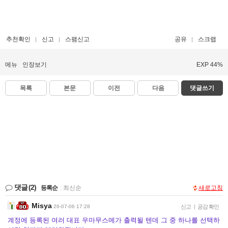
추천확인
신고
스팸신고
공유
스크랩
메뉴
인장보기
EXP 44%
목록
본문
이전
다음
댓글쓰기
댓글
(2)
등록순
|
최신순
새로고침
Misya
26-07-06 17:28
신고
|
공감 확인
계정에 등록된 여러 대표 우마무스메가 출력될 텐데 그 중 하나를 선택하