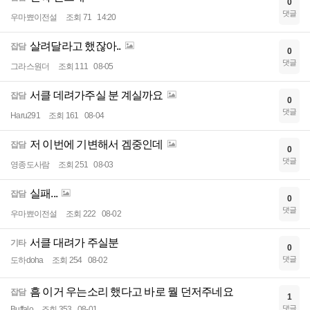
0
댓글
우마뾰이전설
조회 71
14:20
살려달라고 했잖아..
잡담
0
댓글
그라스원더
조회 111
08-05
서클 데려가주실 분 계실까요
잡담
0
댓글
Haru291
조회 161
08-04
저 이번에 기변해서 겜중인데
잡담
0
댓글
영종도사람
조회 251
08-03
실패...
잡담
0
댓글
우마뾰이전설
조회 222
08-02
서클 대려가 주실분
기타
0
댓글
도하doha
조회 254
08-02
흠 이거 우는소리 했다고 바로 뭘 던저주네요
잡담
1
댓글
Buffalo
조회 353
08-01