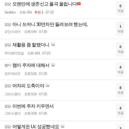
오랜만에 생존신고 풀곡 올립니다
잡담
0
댓글
Sedidoc
조회 454
추천 1
07-25
아니 쓰저니 30연차만 돌려보려 했는데,
잡담
1
댓글
오딘스피어
조회 544
07-25
재활용 좀 할랬더니
잡담
0
댓글
우마뾰이전설
조회 454
07-25
챔미 주자에 대해서
챔미
4
댓글
코즈믹버즈
조회 516
07-25
어차피 도축이야
잡담
8
댓글
그라스원더
조회 514
07-25
이번에 주자 키우면서
잡담
4
댓글
그라스원더
조회 459
07-25
어떻게든 Uc 성공했네요
잡담
2