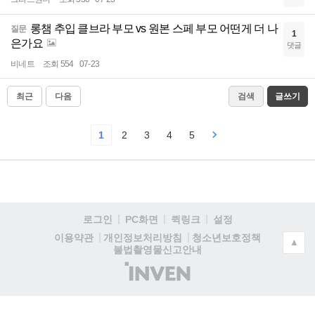
롱챔 추입 클브라 부모 vs 원본 스페 부모 어떤게 더 나
질문
1
은가요
댓글
비네트
조회 554
07-23
최근
다음
검색
글쓰기
1
2
3
4
5
로그인
PC화면
퀵링크
설정
청소년보호정책
이용약관
개인정보처리방침
▲
불법촬영물신고안내
(주)
인
벤