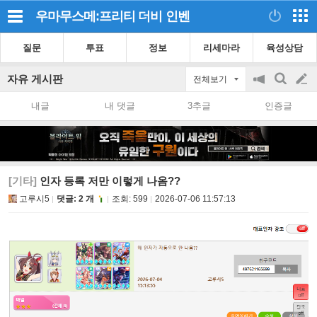
우마무스메:프리티 더비
인벤
질문
투표
정보
리세마라
육성상담
자유 게시판
전체보기
공
검
글
지
색
내글
내 댓글
3추글
인증글
on/off
쓰
기
[기타]
인자 등록 저만 이렇게 나옴??
고루시5
댓글: 2 개
조회:
599
2026-07-06 11:57:13