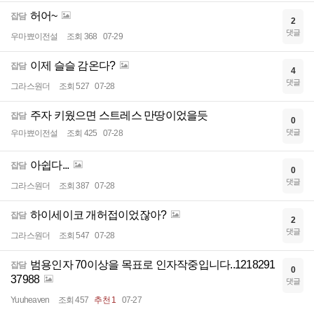
허어~
잡담
2
댓글
우마뾰이전설
조회 368
07-29
이제 슬슬 감온다?
잡담
4
댓글
그라스원더
조회 527
07-28
주자 키웠으면 스트레스 만땅이었을듯
잡담
0
댓글
우마뾰이전설
조회 425
07-28
아쉽다...
잡담
0
댓글
그라스원더
조회 387
07-28
하이세이코 개허접이었잖아?
잡담
2
댓글
그라스원더
조회 547
07-28
범용인자 70이상을 목표로 인자작중입니다..1218291
잡담
0
37988
댓글
Yuuheaven
조회 457
추천 1
07-27