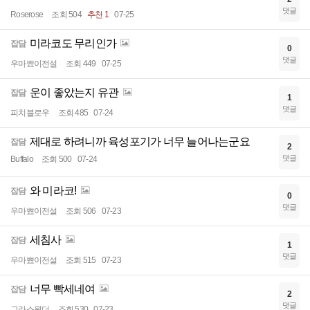
댓글
Roserose
조회 504
추천 1
07-25
미라코도 무리인가
잡담
0
댓글
우마뾰이전설
조회 449
07-25
운이 좋았는지 유관
잡담
1
댓글
피치블로우
조회 485
07-24
제대로 하려니까 육성포기가 너무 늘어나는군요
잡담
2
댓글
Buffalo
조회 500
07-24
와 미라코!
잡담
0
댓글
우마뾰이전설
조회 506
07-23
세침사
잡담
1
댓글
우마뾰이전설
조회 515
07-23
너무 빡세네여
잡담
2
댓글
그라스원더
조회 530
07-23