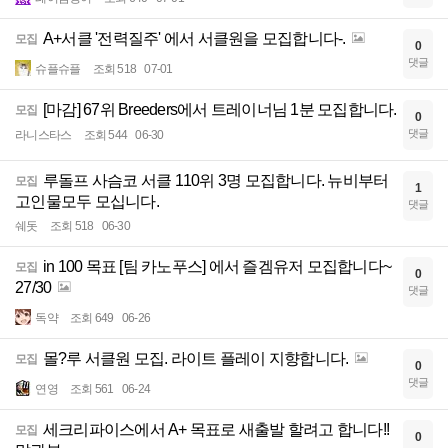
A+서클 '전력질주' 에서 서클원을 모집합니다-.
모집
0
댓글
슈플슈플
조회 518
07-01
[마감] 67위 Breeders에서 트레이너님 1분 모집합니다.
모집
0
댓글
라니스타스
조회 544
06-30
루돌프 사슴코 서클 110위 3명 모집합니다. 뉴비부터
모집
1
고인물모두 모십니다.
댓글
쉐돗
조회 518
06-30
in 100 목표 [팀 카노푸스] 에서 즐겜유저 모집합니다~
모집
0
27/30
댓글
독약
조회 649
06-26
몰?루 서클원 모집. 라이트 플레이 지향합니다.
모집
0
댓글
연영
조회 561
06-24
세크리파이스에서 A+ 목표로 새출발 할려고 합니다!!
모집
0