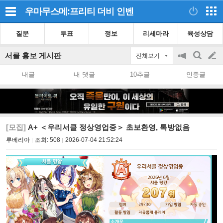
우마무스메:프리티 더비
인벤
질문
투표
정보
리세마라
육성상담
서클 홍보 게시판
전체보기
공
검
글
지
색
내글
내 댓글
10추글
인증글
on/off
쓰
기
[모집]
A+ ＜우리서클 정상영업중＞ 초보환영, 톡방없음
루베리아
조회:
508
2026-07-04 21:52:24