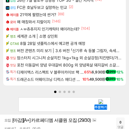
26년 7월 팔로우 상승량 TOP 30 - 월간 치지직
잡담
[2]
FC온 호날두보고 실망하는 민교
클립
[69]
21억에 팔렸는데 싼거?
메이플
[146]
왜 매칭와서 지랄이지
로아
[104]
ㅅㅂ츄츄지지 인기캐릭터 왜이러는데?
메이플
세계관 소개 | 소명 상인회
명조
8월 28일 넷플릭스에서 예고편 공개 예정
GTA6
버전 콘텐츠 미리 보기 | 3.6 버전 「신기루 속 등불 그림자, 속세에 깃든 검의 결심」이 8월 20일에 업데이트됩니다!
명조
맘스터치 시그니처 순살치킨 1kg+1kg 외 순살강정/치킨텐더/가라아게/치즈스틱
핫딜
포천 이동갈비 양념 우대갈비 800g 외 양념목살 돼지갈비 소갈비 모음전
핫딜
디제이맥스 리스펙트 V 블루아카이브 팩 DJMAX RESPECT V Blue Archive Pack DLC
65%
6,930원
12%
특가
드래곤소드 어웨이크닝 디럭스 에디션 DragonSword Awakening Deluxe Edition
10%
49,500원
10%
특가
[마감][A+] 카르페디엠 서클원 모집 (29/30)
모집
0
댓글
카펠로7
조회 62
00:45