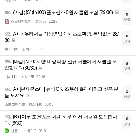
(마감) [S] (in100) 플로렌스 8월 서클원 모집 (29/30)
모집
0
댓글
쇼콜라파르페
조회 67
12:25
A+ ＜우리서클 정상영업중＞ 초보환영, 톡방없음 28/
모집
0
30
댓글
루베리아
조회 65
10:33
[마감]IN100지향 '비상식량' 신규 서클에서 서클원 모
모집
6
집합니다(30/30)
댓글
케이111
조회 165
08-06
A+ [분재무스메] 뉴비 OK! 조용히 플레이하고 싶은 분
모집
1
들 모셔요
댓글
스모그파이프
조회 146
08-05
[B+] 아무 조건없는 서클 '하루' 에서 서클원 모집합니
모집
0
다. (6/30)
댓글
선율o
조회 140
08-04