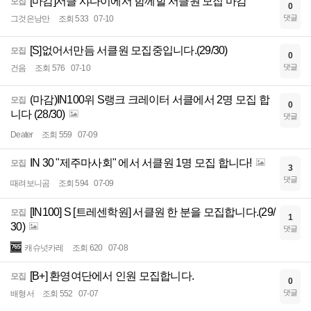
[마감]서클 샤다이에서 함께할 서클원 모집 마감
모집
0
댓글
그것은낭만
조회 533
07-10
[S]없어서만듬 서클원 모집중입니다.(29/30)
모집
0
댓글
건음
조회 576
07-10
(마감)IN100위 S랭크 크레이터 서클에서 2명 모집 합
모집
0
니다 (28/30)
댓글
Deater
조회 559
07-09
IN 30 "제주마사회" 에서 서클원 1명 모집 합니다!
모집
3
댓글
때려보니곰
조회 594
07-09
[IN100] S [트레센학원] 서클원 한 분을 모집합니다.(29/
모집
1
30)
댓글
캐슈넛카레
조회 620
07-08
[B+] 환영여단에서 인원 모집합니다.
모집
0
댓글
배형서
조회 552
07-07