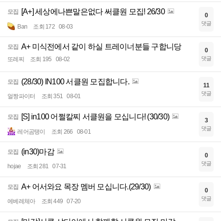
[A+] 세상에나쁜말은없다 써클원 모집! 26/30
모집
0
댓글
Ban
조회 172
08-03
A+ 미식전에서 같이 하실 트레이너분들 구합니당
모집
0
댓글
또레찌
조회 195
08-02
(28/30) IN100 서클원 모집합니다.
모집
11
댓글
얼짱파이터
조회 351
08-01
[S] in100 어쩔칼찌 서클원을 모십니다! (30/30)
모집
3
댓글
레어곰탱이
조회 266
08-01
(in30)마감
모집
0
댓글
hojae
조회 281
07-31
A+ 어서와요 목장 멤버 모십니다.(29/30)
모집
0
댓글
에베레체아
조회 449
07-20