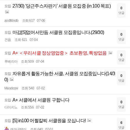
27/30) '당근주스자판기' 서클원 모집중 (in 100 목표)
모집
0
댓글
aodlfdndb
조회 617
07-06
마감[S]없어서만듬 서클원 모집중입니다.(29/30)
모집
0
댓글
건음
조회 621
07-04
A+ ＜우리서클 정상영업중＞ 초보환영, 톡방없음
모집
0
댓글
루베리아
조회 509
07-04
자유롭게 활동가능한 서클, 서클원 모집중입니다(14/3
모집
0
0)
댓글
Masdcqw
조회 540
07-02
A+ 서클에서 서클원 구합니다
모집
0
댓글
다이키노
조회 556
07-02
[S] in100 어쩔칼찌 서클원을 모십니다!
모집
6
댓글
레어곰탱이
조회 640
07-01