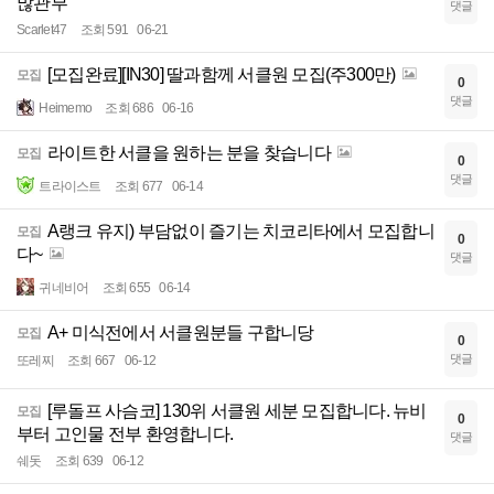
많관부
댓글
Scarlet47
조회 591
06-21
[모집완료][IN30] 딸과함께 서클원 모집(주300만)
모집
0
댓글
Heimemo
조회 686
06-16
라이트한 서클을 원하는 분을 찾습니다
모집
0
댓글
트라이스트
조회 677
06-14
A랭크 유지) 부담없이 즐기는 치코리타에서 모집합니
모집
0
다~
댓글
귀네비어
조회 655
06-14
A+ 미식전에서 서클원분들 구합니당
모집
0
댓글
또레찌
조회 667
06-12
[루돌프 사슴코] 130위 서클원 세분 모집합니다. 뉴비
모집
0
부터 고인물 전부 환영합니다.
댓글
쉐돗
조회 639
06-12