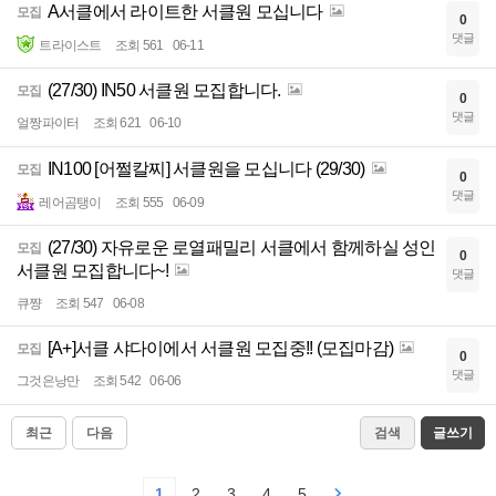
A서클에서 라이트한 서클원 모십니다
모집
0
댓글
트라이스트
조회 561
06-11
(27/30) IN50 서클원 모집합니다.
모집
0
댓글
얼짱파이터
조회 621
06-10
IN100 [어쩔칼찌] 서클원을 모십니다 (29/30)
모집
0
댓글
레어곰탱이
조회 555
06-09
(27/30) 자유로운 로열패밀리 서클에서 함께하실 성인
모집
0
서클원 모집합니다~!
댓글
큐쨩
조회 547
06-08
[A+]서클 샤다이에서 서클원 모집중!! (모집마감)
모집
0
댓글
그것은낭만
조회 542
06-06
최근
다음
검색
글쓰기
1
2
3
4
5