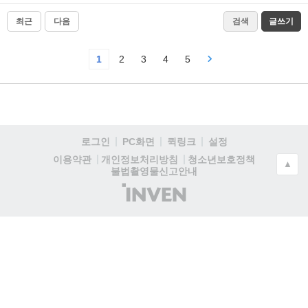
최근
다음
검색
글쓰기
1
2
3
4
5
로그인
PC화면
퀵링크
설정
청소년보호정책
이용약관
개인정보처리방침
▲
불법촬영물신고안내
(주)
인
벤