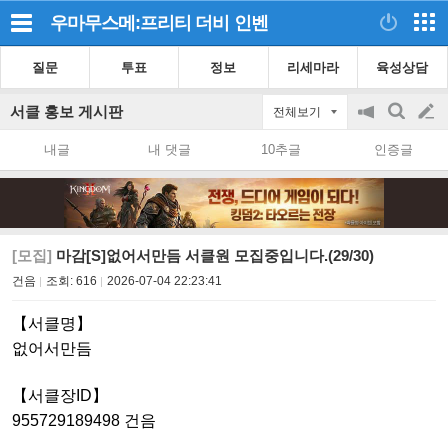
우마무스메:프리티 더비
인벤
질문
투표
정보
리세마라
육성상담
서클 홍보 게시판
전체보기
공
검
글
지
색
내글
내 댓글
10추글
인증글
on/off
쓰
기
[모집]
마감[S]없어서만듬 서클원 모집중입니다.(29/30)
건음
조회:
616
2026-07-04 22:23:41
【
서클명】
없어서만듬
【서클장ID】
955729189498 건음