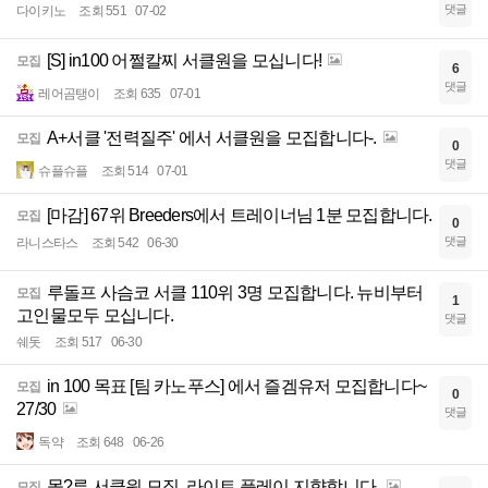
댓글
다이키노
조회 551
07-02
[S] in100 어쩔칼찌 서클원을 모십니다!
모집
6
댓글
레어곰탱이
조회 635
07-01
A+서클 '전력질주' 에서 서클원을 모집합니다-.
모집
0
댓글
슈플슈플
조회 514
07-01
[마감] 67위 Breeders에서 트레이너님 1분 모집합니다.
모집
0
댓글
라니스타스
조회 542
06-30
루돌프 사슴코 서클 110위 3명 모집합니다. 뉴비부터
모집
1
고인물모두 모십니다.
댓글
쉐돗
조회 517
06-30
in 100 목표 [팀 카노푸스] 에서 즐겜유저 모집합니다~
모집
0
27/30
댓글
독약
조회 648
06-26
몰?루 서클원 모집. 라이트 플레이 지향합니다.
모집