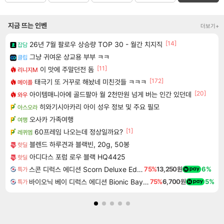
지금 뜨는 인벤
더보기+
[14]
26년 7월 팔로우 상승량 TOP 30 - 월간 치지직
잡담
그냥 귀여운 상교용 부부 ㅋㅋ
클립
[11]
이 맛에 주말던전 돔
리니지M
[172]
태극기 또 거꾸로 해놨네 미친것들 ㅋㅋㅋ
메이플
[20]
아이템매니아에 골드팔아 월 2천만원 넘게 버는 인간 있던데
와우
히와기시아카리 아이 성우 정보 및 주요 필모
아스오라
오사카 가족여행
여행
[1]
60프레임 나오는데 정상일까요?
레퀴엠
블렌드 하루견과 블랙빈, 20g, 50봉
핫딜
아디다스 포럼 로우 블랙 HQ4425
핫딜
스콘 디럭스 에디션 Scorn Deluxe Edition
75%
13,250원
6%
특가
바이오닉 베이 디럭스 에디션 Bionic Bay Deluxe Edition
75%
6,700원
5%
특가