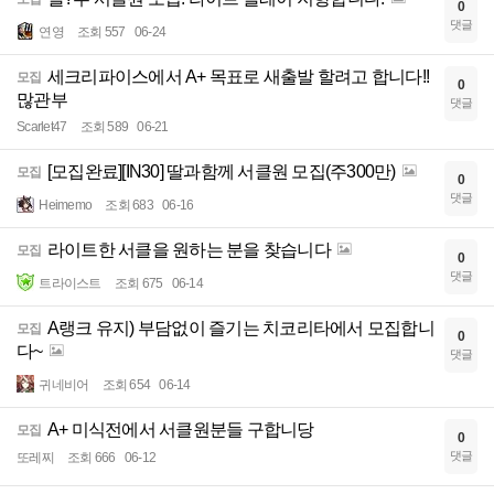
0
댓글
연영
조회 557
06-24
세크리파이스에서 A+ 목표로 새출발 할려고 합니다!!
모집
0
많관부
댓글
Scarlet47
조회 589
06-21
[모집완료][IN30] 딸과함께 서클원 모집(주300만)
모집
0
댓글
Heimemo
조회 683
06-16
라이트한 서클을 원하는 분을 찾습니다
모집
0
댓글
트라이스트
조회 675
06-14
A랭크 유지) 부담없이 즐기는 치코리타에서 모집합니
모집
0
다~
댓글
귀네비어
조회 654
06-14
A+ 미식전에서 서클원분들 구합니당
모집
0
댓글
또레찌
조회 666
06-12