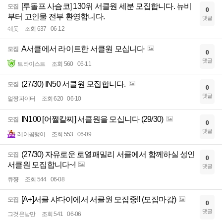
[루돌프 사슴코] 130위 서클원 세분 모집합니다. 뉴비
모집
0
부터 고인물 전부 환영합니다.
댓글
쉐돗
조회 637
06-12
A서클에서 라이트한 서클원 모십니다
모집
0
댓글
트라이스트
조회 560
06-11
(27/30) IN50 서클원 모집합니다.
모집
0
댓글
얼짱파이터
조회 620
06-10
IN100 [어쩔칼찌] 서클원을 모십니다 (29/30)
모집
0
댓글
레어곰탱이
조회 553
06-09
(27/30) 자유로운 로열패밀리 서클에서 함께하실 성인
모집
0
서클원 모집합니다~!
댓글
큐쨩
조회 544
06-08
[A+]서클 샤다이에서 서클원 모집중!! (모집마감)
모집
0
댓글
그것은낭만
조회 541
06-06