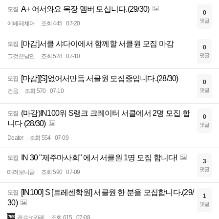
A+ 어서와요 목장 멤버 모십니다.(29/30)
모집
0
댓글
에베레체아
조회 445
07-20
[마감]서클 샤다이에서 함께할 서클원 모집 마감
모집
0
댓글
그것은낭만
조회 528
07-10
[마감][S]없어서만듬 서클원 모집중입니다.(28/30)
모집
0
댓글
건음
조회 570
07-10
(마감)IN100위 S랭크 크레이터 서클에서 2명 모집 합
모집
0
니다 (28/30)
댓글
Deater
조회 554
07-09
IN 30 "제주마사회" 에서 서클원 1명 모집 합니다!
모집
3
댓글
때려보니곰
조회 590
07-09
[IN100] S [트레센학원] 서클원 한 분을 모집합니다.(29/
모집
1
30)
댓글
캐슈넛카레
조회 615
07-08