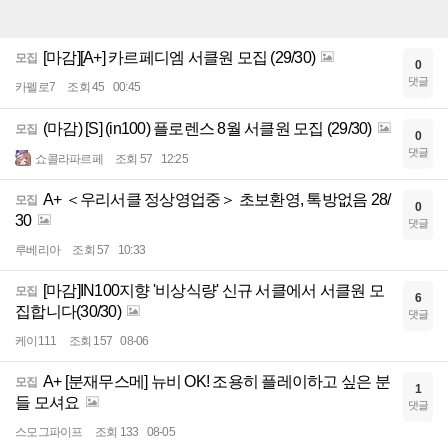
[마감][A+] 카르페디엠 서클원 모집 (29/30)
모집
0
댓글
카펠로7
조회 45
00:45
(마감) [S] (in100) 플로렌스 8월 서클원 모집 (29/30)
모집
0
댓글
쇼콜라파르페
조회 57
12:25
A+ ＜우리서클 정상영업중＞ 초보환영, 톡방없음 28/
모집
0
30
댓글
루베리아
조회 57
10:33
[마감]IN100지향 '비상식량' 신규 서클에서 서클원 모
모집
6
집합니다(30/30)
댓글
케이111
조회 157
08-06
A+ [분재무스메] 뉴비 OK! 조용히 플레이하고 싶은 분
모집
1
들 모셔요
댓글
스모그파이프
조회 133
08-05