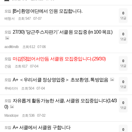
[B+] 환영여단에서 인원 모집합니다.
모집
0
댓글
배형서
조회 547
07-07
27/30) '당근주스자판기' 서클원 모집중 (in 100 목표)
모집
0
댓글
aodlfdndb
조회 612
07-06
마감[S]없어서만듬 서클원 모집중입니다.(29/30)
모집
0
댓글
건음
조회 617
07-04
A+ ＜우리서클 정상영업중＞ 초보환영, 톡방없음
모집
0
댓글
루베리아
조회 504
07-04
자유롭게 활동가능한 서클, 서클원 모집중입니다(14/3
모집
0
0)
댓글
Masdcqw
조회 536
07-02
A+ 서클에서 서클원 구합니다
모집
0