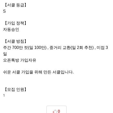
【서클 등급】
S
【가입 정책】
자동승인
【서클 방침】
주간 700만 컷(일 100만) , 중거리 교환(일 2회 추천) , 미접 3
일
오픈톡방 가입자유
쉬운 서클 가입을 위해 만든 서클입니다.
【모집 인원】
1
0