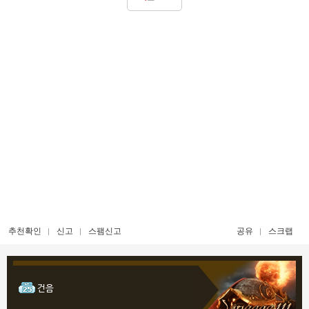
추천확인
신고
스팸신고
공유
스크랩
건음