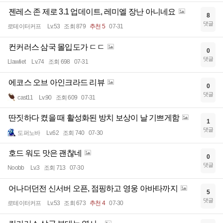
젠레스 존 제로 3.1 업데이트, 레미엘 장난 아니네요
8
댓글
로테이터커프
Lv.53
조회 879
추천 5
07-31
컨커러스 삼국 몰입도가 ㄷㄷ
0
댓글
Llawliet
Lv.74
조회 698
07-31
에코스 오브 아인크라드 리뷰
0
댓글
cast11
Lv.90
조회 609
07-31
딴짓하다 켰을 때 활성화된 방치 보상이 날 기쁘게함
1
댓글
도퍼노바
Lv.62
조회 740
07-30
호드 워도 맛은 괜찮네
0
댓글
Noobb
Lv.3
조회 713
07-30
어나더던전 신서버 오픈, 점핑하고 영웅 아바타까지
5
댓글
로테이터커프
Lv.53
조회 673
추천 4
07-30