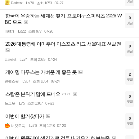
댓글
Parkerz
Lv.70
조회 1053
07-27
한국이 우승하는 세계선 찾기, 프로야구스피리츠 2026 W
0
BC 모드
댓글
Half라
Lv.22
조회 977
07-26
2026 대통령배 아마추어 이스포츠 리그 서울대표 선발전
0
댓글
Llawliet
Lv.74
조회 2029
07-24
게이밍 마우스는 가벼운 게 좋은 듯
2
댓글
만렙스핏
Lv.67
조회 1054
07-24
스탈존 분위기 맘에 드네요 ㅋㅋ
0
댓글
느그읏
Lv.5
조회 1367
07-23
이번에 할거찾다가
0
댓글
너겟도둑
Lv.76
조회 1248
07-23
이번에 원플레이 생긴거로 검투사 키우기 해보는중