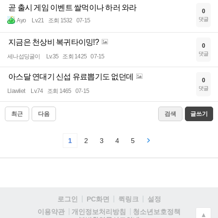
곧 출시 게임 이벤트 쌀먹이나 하러 와라
0
댓글
Ayo
Lv.21
조회 1532
07-15
지금은 천상비 복귀타이밍!?
0
댓글
세나섭딩굴이
Lv.35
조회 1425
07-15
아스달 연대기 신섭 유료뽑기도 없던데
0
댓글
Llawliet
Lv.74
조회 1465
07-15
최근
다음
검색
글쓰기
1
2
3
4
5
로그인
PC화면
퀵링크
설정
청소년보호정책
이용약관
개인정보처리방침
▲