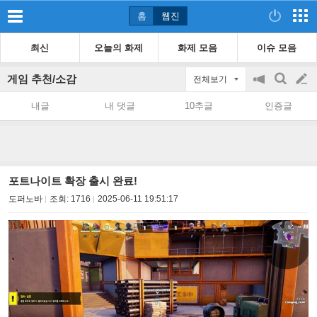
홈
웹진
최신
오늘의 화제
화제 모음
이슈 모음
게임 추천/소감
전체보기
공
검
글
지
색
내글
내 댓글
10추글
인증글
on/off
쓰
기
포트나이트 확장 출시 완료!
도퍼노바
조회:
1716
2025-06-11 19:51:17