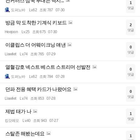
컨커러스 삼국 부대는 역시...
1
댓글
도퍼노바
Lv.62
조회 787
07-30
방금 막 도착한 기계식 키보드
2
댓글
Heejoon
Lv.25
조회 675
07-30
이클립스 더 어웨이크닝 얘낸
0
댓글
Llawliet
Lv.74
조회 765
07-29
열혈강호 넥스트 베스트 스트리머 선발전
0
댓글
도퍼노바
Lv.62
조회 784
07-28
던파 전용 혜택 카드가 나왔어요
0
댓글
Llawliet
Lv.74
조회 853
07-28
제법 태가 나
1
댓글
킹갓레오
Lv.40
조회 943
07-27
스탈존 해봤는데요
1