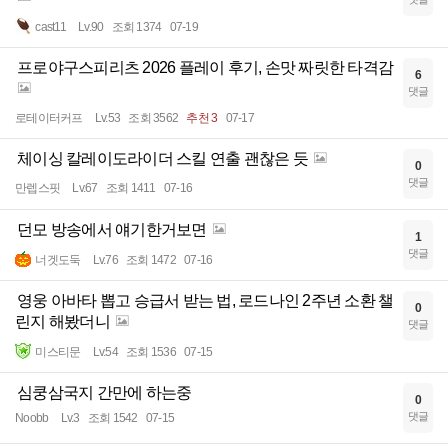
cast11
Lv.90
조회 1374
07-19
프로야구스피리츠 2026 플레이 후기, 손맛 짜릿한 타격감
6
댓글
로테이터커프
Lv.53
조회 3562
추천 3
07-17
체이싱 칼레이도라이더 스킬 연출 괜찮은 듯
0
댓글
만렙스핏
Lv.67
조회 1411
07-16
던모 방송에서 얘기한거보면
1
댓글
너겟도둑
Lv.76
조회 1472
07-16
영웅 아바타 뽑고 승급서 받는 법, 로드나인 2주년 소환 챌
0
린지 해봤더니
댓글
미스티문
Lv.54
조회 1536
07-15
심쿵삼국지 간만에 하는중
0
댓글
Noobb
Lv.3
조회 1542
07-15