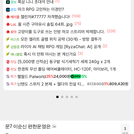
[1]
룩삼 니니 초대석 안내
정보
마크 RPG 고민하는 이경민?
클립
[106]
챌린저#77777 저격했습니다!
메이플
[75]
올 시즌 구마유시 솔킬 64회..jpg
LoL
[226]
고양이를 도구로 쓰는 인방 하꼬 스트리머 박제합니다.
로아
모든 엘리트 골렘 위치 공략 (30개) - 방랑 결투가
비스트
[2]
라이자 AI 채팅 RPG 게임 [RyzaChat: AI] 공개
섭컬겜
[3]
혹시 이 만화 아시는 분 계신가요
애니클립
[5,000명 선착순] 동구밭 식기세척기 세제 240g x 2개
핫딜
한경희 무선 폴딩 에어써큘레이터, HC-120F, 아이보리, 1개
핫딜
팰월드 Palworld
25%
24,000원
5%
특가
닌텐도 스위치 2 본체 + 젤다의 전설 티어스 오브 더 킹덤 닌텐도 스위치 2 에디션 + 젤다의 전설 브레스 오브 더 와일드 닌텐도 스위치 2 에디션 번들
817,600원
1%
809,420원
특가
문7 이순신 편한운영은
1
댓글