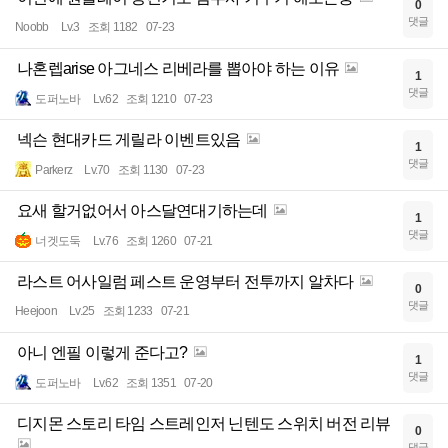
0
댓글
Noobb
Lv.3
조회 1182
07-23
나혼렙arise 아그네스 리베라를 뽑아야 하는 이유
1
댓글
도퍼노바
Lv.62
조회 1210
07-23
넥슨 현대카드 게릴라 이벤트있음
1
댓글
Parkerz
Lv.70
조회 1130
07-23
요새 할거없어서 아스달연대기하는데
1
댓글
너겟도둑
Lv.76
조회 1260
07-21
라스트 어사일럼 페스트 운영부터 전투까지 알차다
0
댓글
Heejoon
Lv.25
조회 1233
07-21
아니 엔필 이렇게 준다고?
1
댓글
도퍼노바
Lv.62
조회 1351
07-20
디지몬 스토리 타임 스트레인저 닌텐도 스위치 버전 리뷰
0
댓글