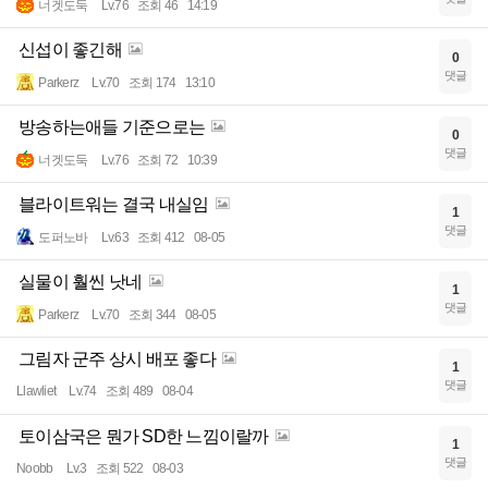
너겟도둑
Lv.76
조회 46
14:19
신섭이 좋긴해
0
댓글
Parkerz
Lv.70
조회 174
13:10
방송하는애들 기준으로는
0
댓글
너겟도둑
Lv.76
조회 72
10:39
블라이트워는 결국 내실임
1
댓글
도퍼노바
Lv.63
조회 412
08-05
실물이 훨씬 낫네
1
댓글
Parkerz
Lv.70
조회 344
08-05
그림자 군주 상시 배포 좋다
1
댓글
Llawliet
Lv.74
조회 489
08-04
토이삼국은 뭔가 SD한 느낌이랄까
1
댓글
Noobb
Lv.3
조회 522
08-03