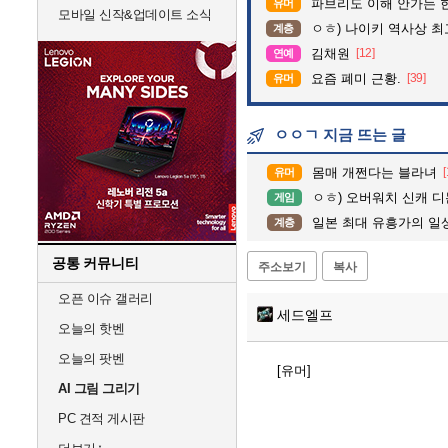
파브리도 이해 안가는 
유머
모바일 신작&업데이트 소식
ㅇㅎ) 나이키 역사상 
계층
김채원
[12]
연예
요즘 폐미 근황.
[39]
유머
ㅇㅇㄱ 지금 뜨는 글
몸매 개쩐다는 블라녀
[
유머
ㅇㅎ) 오버워치 신캐 디
게임
일본 최대 유흥가의 일상.
계층
공통 커뮤니티
주소보기
복사
오픈 이슈 갤러리
세드엘프
오늘의 핫벤
오늘의 팟벤
[유머]
AI 그림 그리기
PC 견적 게시판