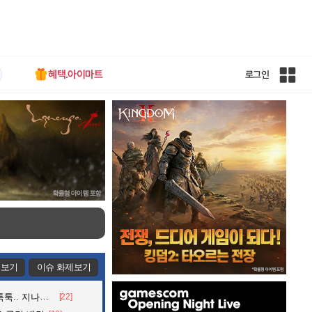
혜택.아이마트
로그인
인
벤
전
체
사
이
트
맵
제보기
이슈 화제보기
인
던 아재의 정체
[22]
벤
배