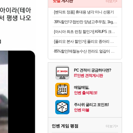
핫딜
게시판
더보기+
[벤딕트 정품] 휴대용 냉각 미니 선풍기
39%할인!구첩반찬 양념고추무침, 1kg, 1개
[아시아 최초 런칭 할인가] KRUPS 크룹스 초슬림 전자동 커피머신 SA4028K0
[풀리오 본사 할인가] 풀리오 종아리 마사지기 V3
85%할인!제철농수산 전라도 얼갈이 김치, 2kg, 1개
PC 견적이 궁금하다면?
IT인벤 견적게시판
매일매일,
인벤 출석체크!
주사위 굴리고 포인트!
인벤 마블
인벤 게임 평점
더보기+