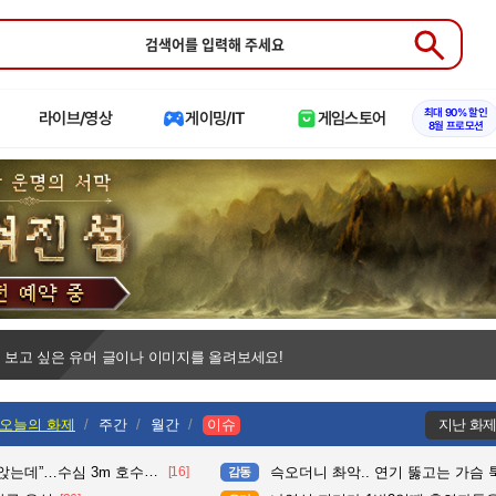
Submit
최대 90% 할인
라이브/영상
게이밍/IT
게임스토어
8월 프로모션
 보고 싶은 유머 글이나 이미지를 올려보세요!
오늘의 화제
주간
월간
이슈
지난 화
수심 3m 호수 뛰어든 60대 의인
[16]
슥오더니 촤악.. 연기 뚫고는 가슴 툭툭.. 지나가
감동