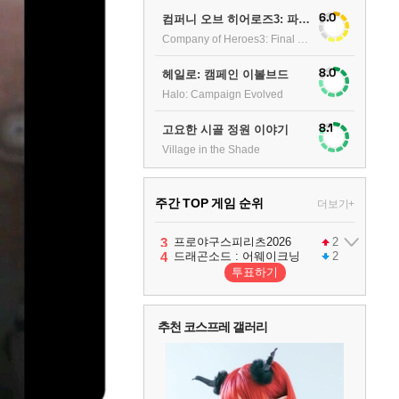
6.0
컴퍼니 오브 히어로즈3: 파이널 스탠드
Company of Heroes3: Final stand
8.0
헤일로: 캠페인 이볼브드
Halo: Campaign Evolved
8.1
고요한 시골 정원 이야기
Village in the Shade
주간 TOP 게임 순위
더보기+
1
2
3
4
팰월드
프로야구스피리츠2026
드래곤소드 : 어웨이크닝
어쌔신 크리드: 블랙 플래그 리싱크드
1
2
2
투표하기
5
블라인드 삼국
1
추천 코스프레 갤러리
6
그랑블루 판타지 리링크 - 엔드리스 라그나로크
1