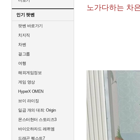
더보기
노가다하는 차은
인기 팟벤
팟벤 바로가기
치지직
차벤
걸그룹
여행
해외게임정보
게임 영상
HyperX OMEN
브이 라이징
일곱 개의 대죄: Origin
몬스터헌터 스토리즈3
바이오하자드 레퀴엠
드래곤 퀘스트7