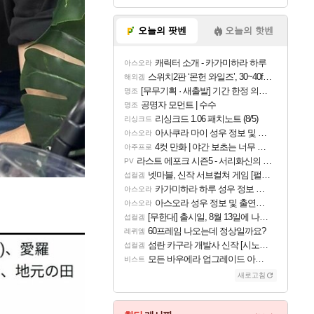
오늘의 팟벤
오늘의 핫벤
캐릭터 소개 - 카가미하라 하루
아스오라
스위치2판 ‘몬헌 와일즈’, 30~40fps 목표 추정
해외겜
[무무기획 · 새출발] 기간 한정 의뢰 이벤트
명조
공명자 모먼트 | 수수
명조
리싱크드 1.06 패치노트 (8/5)
리싱크드
아사쿠라 마이 성우 정보 및 주요 필모
아스오라
4컷 만화 | 야간 보초는 너무 힘들어
아주프로
라스트 에포크 시즌5 - 서리화신의 분노 티저
PV
넷마블, 신작 서브컬쳐 게임 [펄 인 블루] 티저 사이트 오픈
섭컬겜
카가미하라 하루 성우 정보 및 주요 필모
아스오라
아스오라 성우 정보 및 출연작 모음
아스오라
[무한대] 출시일, 8월 13일에 나오나
섭컬겜
60프레임 나오는데 정상일까요?
레퀴엠
섬란 카구라 개발사 신작 [시노비 넥서스] 연내 출시 예정
섭컬겜
모든 바우에라 업그레이드 아이템 획득 위치 공략 (89개)
비스트
새로고침