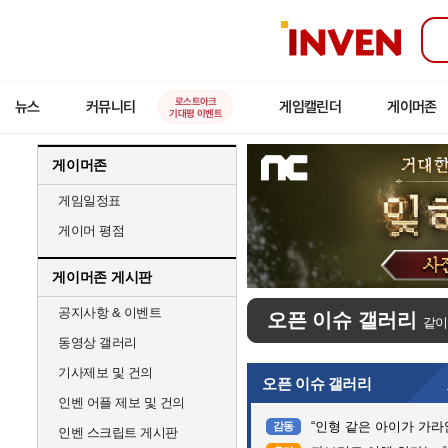
인
벤
로스트아크
뉴스
커뮤니티
게임캘린더
게이머존
기대평 이벤트
게이머존
게임일정표
게이머 평점
게이머존 게시판
공지사항 & 이벤트
오픈 이슈 갤러리
같이
동영상 갤러리
기사제보 및 건의
오픈 이슈 갤러리
인벤 어플 제보 및 건의
“인형 같은 아이가 가라앉는데”…
감동
인벤 스크립트 게시판