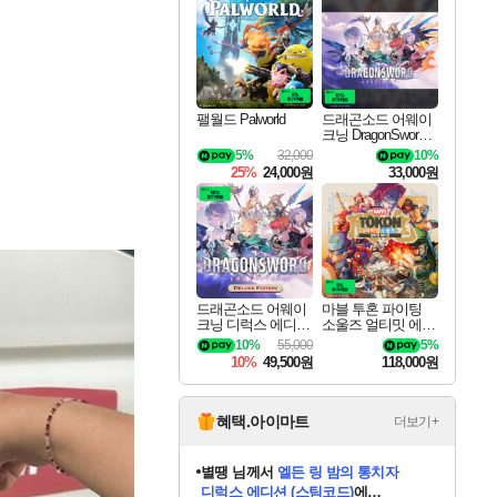
최대 90% 할인가를 만나보세요!
네이버혜택과 함께 만나보세요!
50%할인&추가 적립까지!
이니&베니 혜택까지!
네이버 혜택가와 함께 예약하세요!
할인&네이버혜택으로 만나보세요!
네이버페이 혜택과 만나보세요!
40주년 프로모션으로 만나보세요!
할인가에 만나보세요!
일부 에디션 상시 할인!
혜택으로 예약 판매 중
편안하게 충전하세요
팰월드 Palworld
드래곤소드 어웨이
크닝 DragonSword A
wakening
5%
32,000
10%
25%
24,000원
33,000원
드래곤소드 어웨이
마블 투혼 파이팅
크닝 디럭스 에디션
소울즈 얼티밋 에디
DragonSword Awake
션 MARVEL Tokon
10%
55,000
5%
ning Deluxe Edition
Fighting Souls Ultima
10%
49,500원
118,000원
te Edition
혜택.아이마트
더보기+
니코
님께서
(본편포함) 데이브 더
다이버 인 더 정글 번들 (스팀코드)
에