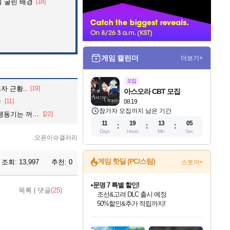
 굴린 배경
[18]
너
게임 캘린더
더보기+
모집
자 근황..
[19]
아스오라 CBT 모집
ㅋ
[11]
08.19
참가자 모집까지 남은 기간
 꺼져있데요.
[22]
11
19
13
03
Days
Hours
Min
Sec
오픈이슈갤러리
게임 핫딜 (PC/스팀)
조회:
13,997
추천:
0
스토어+
마블 투혼 파이팅 소울즈 정식출시!
목록
|
댓글(
25
)
마블 히어로 총 출동&화려한 격투!
네이버 포인트 혜택까지!
인벤게임즈 8월 특별 할인!
드래곤소드: 어웨이크닝 입점!
문명 7 특별 할인!
귀무자: 검의 길 예약 판매 중!
비스트 오브 리인카네이션 정식 출시!
커세어 코브 출시 기념 할인!
더 렐릭 퍼스트 가디언 정식 출시
베데스다 40주년 기념 할인 중!
캡콤 프렌차이즈 할인 진행 중!
캡콤 일부 상품 상시 할인
스타워즈 은하계 레이서
로블록스 기프트 카드 공식 입점
인기 퍼블리셔 모음!
스팀으로 만나는 드래곤소드!
조선&고려 DLC 출시 예정
10% 할인과
게임프릭 신작 IP
해적'섬'을 발전시키자!
설화x하드코어 액션!
베데스다의 명작들을
몬헌, 바하 등 인기 IP를
몬헌 와일즈 & 드래곤즈 도그마2
인벤게임즈에서 10% 추가 적립
Robux를 가장 안전하고