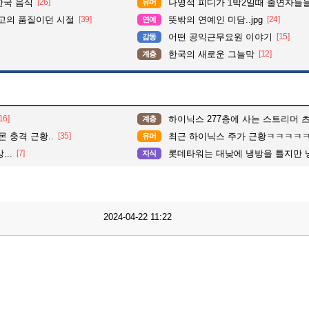
한국 음식
[26]
나영석 피디가 1박2일때 출연자들을
유머
최고의 품질이던 시절
[39]
뜻밖의 연예인 미담..jpg
[24]
연예
어떤 공익근무요원 이야기
[15]
감동
한국의 새로운 그늘막
[12]
계층
16]
하이닉스 277층에 사는 스트리머 츠
계층
몬 충격 근황..
[35]
최근 하이닉스 주가 근황ㅋㅋㅋㅋ
유머
..
[7]
롯데타워는 대낮에 냉방을 틀지만 냉동기는
지식
2024-04-22 11:22