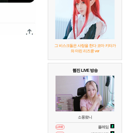
7
리듬 천국 미라클 스타즈
2
8
헤일로: 캠페인 이볼브드
2
9
캡틴 츠바사 2 월드 파이터즈
그 비스크돌은 사랑을 한다 코마 키타가
와 마린 리즈큥 ver
10
레고 배트맨: 레거시 오브 더 다크 나이트
웹진 LIVE 방송
소풍왔니
플레임
LIVE