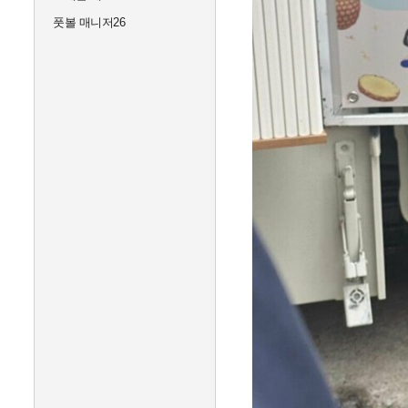
풋볼 매니저26