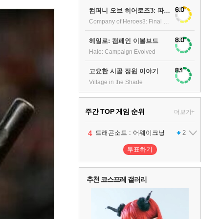
6.0
컴퍼니 오브 히어로즈3: 파이널 스탠드
Company of Heroes3: Final stand
8.0
헤일로: 캠페인 이볼브드
Halo: Campaign Evolved
8.1
고요한 시골 정원 이야기
Village in the Shade
주간 TOP 게임 순위
더보기+
1
2
3
4
팰월드
프로야구스피리츠2026
드래곤소드 : 어웨이크닝
어쌔신 크리드: 블랙 플래그 리싱크드
1
2
2
투표하기
5
블라인드 삼국
1
추천 코스프레 갤러리
6
그랑블루 판타지 리링크 - 엔드리스 라그나로크
1