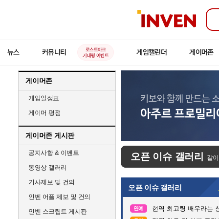
인
벤
로스트아크
뉴스
커뮤니티
게임캘린더
게이머존
기대평 이벤트
게이머존
게임일정표
게이머 평점
게이머존 게시판
공지사항 & 이벤트
오픈 이슈 갤러리
같이
동영상 갤러리
기사제보 및 건의
오픈 이슈 갤러리
인벤 어플 제보 및 건의
현역 최고령 배우라는 신
연예
인벤 스크립트 게시판