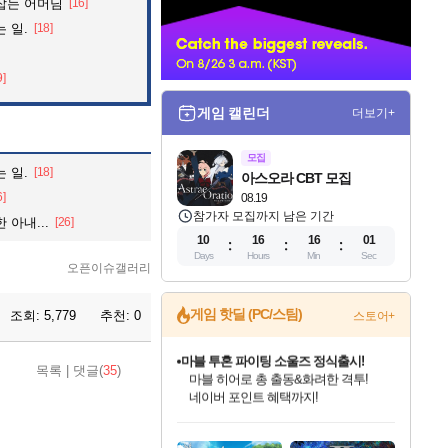
잡는 어머님
[16]
너
 일.
[18]
9]
게임 캘린더
더보기+
모집
 일.
[18]
아스오라 CBT 모집
6]
08.19
참가자 모집까지 남은 기간
아내...
[26]
10
16
16
00
Days
Hours
Min
Sec
오픈이슈갤러리
게임 핫딜 (PC/스팀)
조회:
5,779
추천:
0
스토어+
마블 투혼 파이팅 소울즈 정식출시!
목록
|
댓글(
35
)
마블 히어로 총 출동&화려한 격투!
네이버 포인트 혜택까지!
인벤게임즈 8월 특별 할인!
드래곤소드: 어웨이크닝 입점!
문명 7 특별 할인!
귀무자: 검의 길 예약 판매 중!
비스트 오브 리인카네이션 정식 출시!
커세어 코브 출시 기념 할인!
더 렐릭 퍼스트 가디언 정식 출시
베데스다 40주년 기념 할인 중!
캡콤 프렌차이즈 할인 진행 중!
캡콤 일부 상품 상시 할인
스타워즈 은하계 레이서
로블록스 기프트 카드 공식 입점
인기 퍼블리셔 모음!
스팀으로 만나는 드래곤소드!
조선&고려 DLC 출시 예정
10% 할인과
게임프릭 신작 IP
해적'섬'을 발전시키자!
설화x하드코어 액션!
베데스다의 명작들을
몬헌, 바하 등 인기 IP를
몬헌 와일즈 & 드래곤즈 도그마2
인벤게임즈에서 10% 추가 적립
Robux를 가장 안전하고