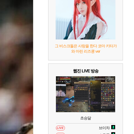
7
리듬 천국 미라클 스타즈
2
8
헤일로: 캠페인 이볼브드
2
9
캡틴 츠바사 2 월드 파이터즈
그 비스크돌은 사랑을 한다 코마 키타가
와 마린 리즈큥 ver
10
레고 배트맨: 레거시 오브 더 다크 나이트
웹진 LIVE 방송
초승달
브이챠
LIVE