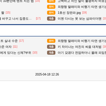
이 10분만에 텐트 치는 법
[15]
고백하고 차인 딸이 불평하자 바로
유머
외향형 딸래미와 비행기 타면 생기는
유머
 짤
[15]
1호선 장판파.jpg
[19]
유머
도가 확 올라갔다는 한 아파트의 안내방송
[17]
이젠 다시는 못 보는 삼파이더맨
[1
계층
트 실내 수준
[17]
외향형 딸래미와 비행기 타면 생기는
유머
아준 여자
[11]
키 차이나는 여친의 싸움 대처법
[1
계층
아에게 있다는 신체?부위
[10]
아기 갖겠다 전업하더니 몰래 피임한 
계층
2025-04-18 12:26