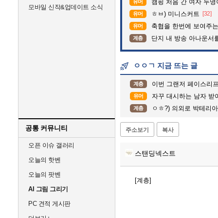
캠핑 처음 간 여자 두명
유머
모바일 신작&업데이트 소식
ㅎㅂ) 미니스커트
[32]
유머
축협을 한번에 보여주는
유머
단지 내 방송 아나운서를 바꾸고 나서 집중
계층
ㅇㅇㄱ 지금 뜨는 글
이번 그랜저 페이스리프
계층
자꾸 대시하는 남자 받
유머
ㅇㅎ?) 의외로 박테리
계층
공통 커뮤니티
주소보기
복사
오픈 이슈 갤러리
스탠딩넥스트
오늘의 핫벤
오늘의 팟벤
[계층]
AI 그림 그리기
PC 견적 게시판