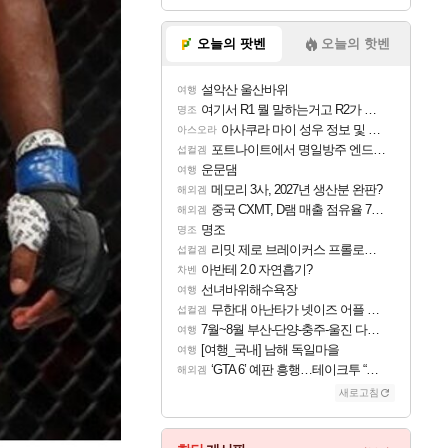
오늘의 팟벤
오늘의 핫벤
설악산 울산바위
여행
여기서 R1 뭘 말하는거고 R2가 뭘말하는걸까요?
명조
아사쿠라 마이 성우 정보 및 주요 필모
아스오라
포트나이트에서 명일방주 엔드필드 [펠리카] 판매 예정
섭컬겜
운문댐
여행
메모리 3사, 2027년 생산분 완판?
해외겜
중국 CXMT, D램 매출 점유율 7%…글로벌 4위로 부상
해외겜
명조
명조
리밋 제로 브레이커스 프롤로그 테스트 후기 영상 업로드
섭컬겜
아반테 2.0 자연흡기?
차벤
선녀바위해수욕장
여행
무한대 아난타가 넷이즈 어플 달력에 일정 등록
섭컬겜
7월~8월 부산-단양-충주-울진 다녀왔어요~
여행
[여행_국내] 남해 독일마을
여행
‘GTA 6’ 예판 흥행…테이크투 “내부 예상 크게 넘어”
해외겜
새로고침