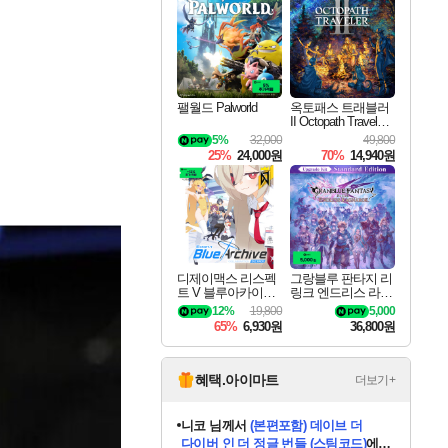
최대 90% 할인가를 만나보세요!
네이버혜택과 함께 만나보세요!
50%할인&추가 적립까지!
이니&베니 혜택까지!
네이버 혜택가와 함께 예약하세요!
할인&네이버혜택으로 만나보세요!
네이버페이 혜택과 만나보세요!
40주년 프로모션으로 만나보세요!
할인가에 만나보세요!
일부 에디션 상시 할인!
혜택으로 예약 판매 중
편안하게 충전하세요
팰월드 Palworld
옥토패스 트래블러
II Octopath Traveler I
I
5%
32,000
49,800
25%
24,000원
70%
14,940원
디제이맥스 리스펙
그랑블루 판타지 리
트 V 블루아카이브
링크 엔드리스 라그
팩 DJMAX RESPE
나로크 업그레이드
12%
19,800
5,000
CT V Blue Archive P
킷 Granblue Fantasy
65%
6,930원
36,800원
ack DLC
Relink Endless Ragn
arok Upgrade Kit DL
C
혜택.아이마트
더보기+
니코
님께서
(본편포함) 데이브 더
다이버 인 더 정글 번들 (스팀코드)
에