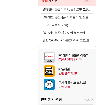
핫딜
게시판
더보기+
25%할인 찹쌀 누룽지, 스위트맛, 288g, 4개
39%할인 웅진식품 더 빅토리아, 청포도 500ml 20개 + 레몬 500ml 20개, 40개
고당도 꿀수박 6~8kg
[장보기오늘끝딜] 마이밀 뉴프로틴 오리지널 단백질음료 190ml, 30개
벨킨 Qi2 25W 3in1 울트라차지 프로 모듈형 고속 무선 충전기 WIZ052kr 갤럭시S26 아이폰17 호환
PC 견적이 궁금하다면?
IT인벤 견적게시판
매일매일,
인벤 출석체크!
주사위 굴리고 포인트!
인벤 마블
인벤 게임 평점
더보기+