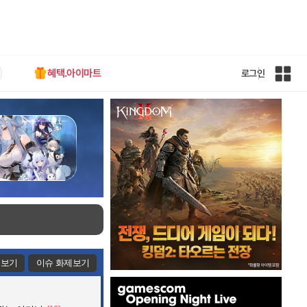
혜택.아이마트
로그인
인
벤
전
체
사
이
트
맵
제보기
이슈 화제보기
인
벤
배