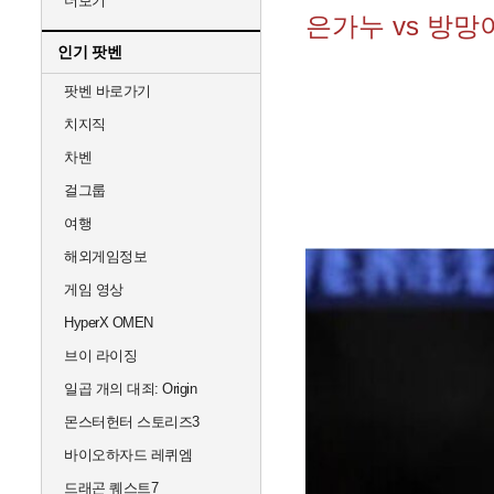
더보기
은가누 vs 방망
인기 팟벤
팟벤 바로가기
치지직
차벤
걸그룹
여행
해외게임정보
게임 영상
HyperX OMEN
브이 라이징
일곱 개의 대죄: Origin
몬스터헌터 스토리즈3
바이오하자드 레퀴엠
드래곤 퀘스트7