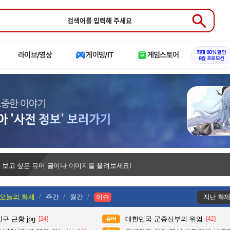
Submit
최대 90% 할인
라이브/영상
게이밍/IT
게임스토어
8월 프로모션
 보고 싶은 유머 글이나 이미지를 올려보세요!
오늘의 화제
주간
월간
이슈
지난 화
구 근황.jpg
[24]
대한민국 군종신부의 위엄
[42]
유머