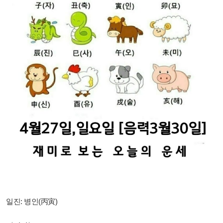
일진: 병인(丙寅)