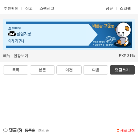
추천확인
신고
스팸신고
공유
스크랩
초 인벤인
달섭지롱
이게 지구냐!
메뉴
인장보기
EXP 31%
목록
본문
이전
다음
댓글쓰기
댓글
(5)
등록순
|
최신순
새로고침