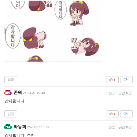
답글
1
0
존윅
25-04-27 10:40
신고
|
공감 확인
감사합니다
답글
1
0
라동희
25-04-27 15:29
신고
|
공감 확인
감사합니다. 추천