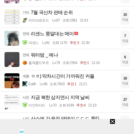
7월 국산차 판매 순위
기타
10
댓글
라라크로포드
Lv.87
조회 2861
21:43
리센느 쫑알대는 메이
연예
7
댓글
대센느
Lv.91
조회 1170
추천 3
21:30
워터밤 _ 예나
연예
6
댓글
돌체콜드부르
Lv.79
조회 2564
추천 1
21:24
ㅇㅎ) 막차시간이 가까워진 커플
계층
18
댓글
Earth
Lv.96
조회 7803
추천 1
21:21
지금 북한 삼지연시 지역 날씨
사진
27
댓글
아인하샤드
Lv.70
조회 4294
추천 4
21:19
산소에 간 울집 댕댕이 ㄷㄷㄷ.JPG
사진
4
댓글
Inven서현
Lv.81
조회 4042
추천 5
21:18
AD