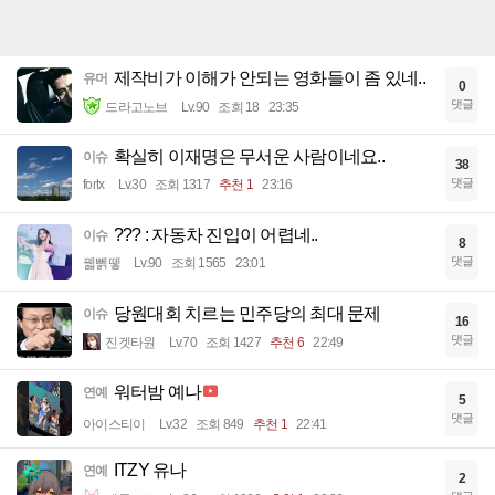
제작비가 이해가 안되는 영화들이 좀 있네..
유머
0
댓글
드라고노브
Lv.90
조회 18
23:35
확실히 이재명은 무서운 사람이네요..
이슈
38
댓글
fortx
Lv.30
조회 1317
추천 1
23:16
??? : 자동차 진입이 어렵네..
이슈
8
댓글
꿻뻵뗗
Lv.90
조회 1565
23:01
당원대회 치르는 민주당의 최대 문제
이슈
16
댓글
진겟타원
Lv.70
조회 1427
추천 6
22:49
워터밤 예나
연예
5
댓글
아이스티이
Lv.32
조회 849
추천 1
22:41
ITZY 유나
연예
2