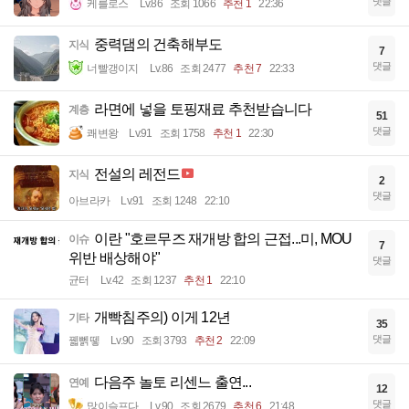
댓글
케를로스
Lv.86
조회 1066
추천 1
22:36
중력댐의 건축해부도
지식
7
댓글
너빨갱이지
Lv.86
조회 2477
추천 7
22:33
라면에 넣을 토핑재료 추천받습니다
계층
51
댓글
쾌변왕
Lv.91
조회 1758
추천 1
22:30
전설의 레전드
지식
2
댓글
아브라카
Lv.91
조회 1248
22:10
이란 "호르무즈 재개방 합의 근접...미, MOU
이슈
7
위반 배상해야"
댓글
균터
Lv.42
조회 1237
추천 1
22:10
개빡침주의) 이게 12년
기타
35
댓글
꿻뻵뗗
Lv.90
조회 3793
추천 2
22:09
다음주 놀토 리센느 출연...
연예
12
댓글
많이슬프다
Lv.90
조회 2679
추천 6
21:48