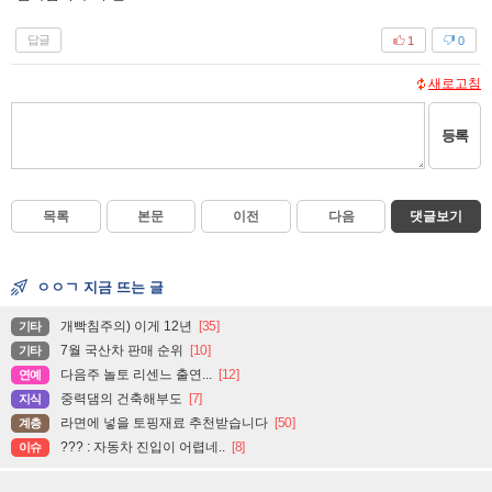
답글
1
0
새로고침
등록
목록
본문
이전
다음
댓글보기
ㅇㅇㄱ 지금 뜨는 글
개빡침주의) 이게 12년
[35]
기타
7월 국산차 판매 순위
[10]
기타
다음주 놀토 리센느 출연...
[12]
연예
중력댐의 건축해부도
[7]
지식
라면에 넣을 토핑재료 추천받습니다
[50]
계층
??? : 자동차 진입이 어렵네..
[8]
이슈