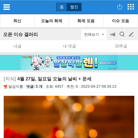
홈
웹진
최신
오늘의 화제
화제 모음
이슈 모음
오픈 이슈 갤러리
전체보기
공
검
글
지
색
내글
내 댓글
10추글
on/off
쓰
기
[지식]
4월 27일, 일요일 오늘의 날씨 + 운세
달섭지롱
댓글: 5 개
조회:
4457
추천:
6
2025-04-27 09:34:13