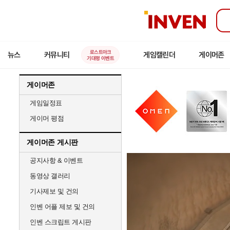
인
벤
로스트아크
뉴스
커뮤니티
게임캘린더
게이머존
기대평 이벤트
게이머존
게임일정표
게이머 평점
게이머존 게시판
공지사항 & 이벤트
동영상 갤러리
기사제보 및 건의
인벤 어플 제보 및 건의
인벤 스크립트 게시판