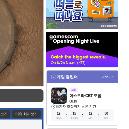
인
벤
배
너
게임 캘린더
더보기+
모집
아스오라 CBT 모집
08.19
참가자 모집까지 남은 기간
12
15
12
49
제보기
이슈 화제보기
Days
Hours
Min
Sec