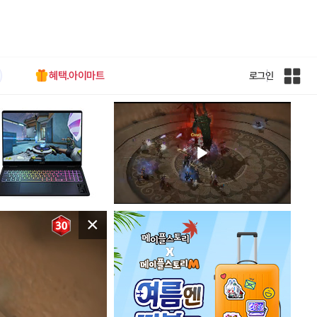
혜택.아이마트
로그인
인
벤
전
체
사
이
트
맵
×