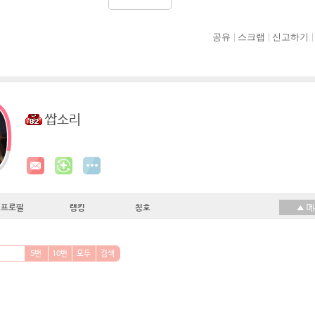
공유
스크랩
신고하기
쌉소리
프로필
랭킹
칭호
5번
10번
모두
검색