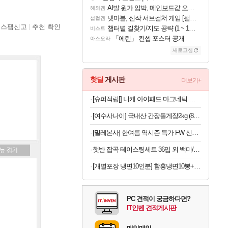
AI발 원가 압박, 메인보드값 오르나
해외겜
넷마블, 신작 서브컬쳐 게임 [펄 인 블루] 티저 사이트 오픈
섭컬겜
스팸신고
추천 확인
챕터별 길찾기/지도 공략 (1 ~ 12장)
비스트
「에린」 컨셉 포스터 공개
아스오라
새로고침
핫딜
게시판
더보기+
[슈퍼적립[] 니케 아이패드 마그네틱 거치대 태블릿 자석 아이패드 프로 12.9 Magsnap Basic
[여수사나이] 국내산 간장돌게장2kg (8~9마리)
[밀레본사] 한여름 역시즌 특가 FW 신상 패딩/다운/겨울등산용품 모음
햇반 잡곡 테이스팅세트 36입 외 백미/잡곡 36개,24개 실속구성
[개별포장 냉면10인분] 함흥냉면10봉+냉면육수10봉 물냉면 외
PC 견적이 궁금하다면?
IT인벤 견적게시판