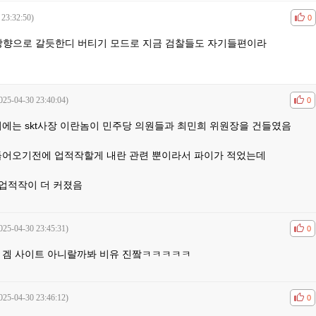
 23:32:50)
공감
비공
0
방향으로 갈듯한디 버티기 모드로 지금 검찰들도 자기들편이라
025-04-30 23:40:04)
공감
비공
0
에는 skt사장 이란놈이 민주당 의원들과 최민희 위원장을 건들였음
들어오기전에 업적작할게 내란 관련 뿐이라서 파이가 적었는데
 업적작이 더 커졌음
025-04-30 23:45:31)
공감
비공
0
 겜 사이트 아니랄까봐 비유 진짴ㅋㅋㅋㅋㅋ
025-04-30 23:46:12)
공감
비공
0