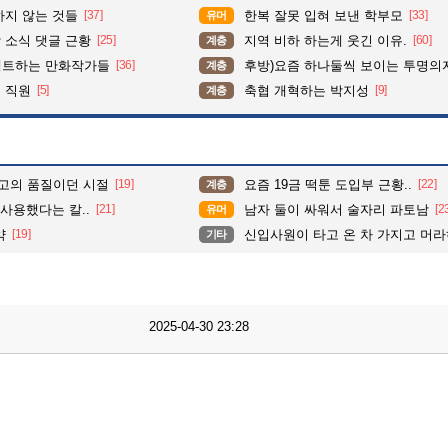
하지 않는 것들
[37]
한복 잘못 입혀 보낸 학부모
[33]
유머
 소식 댓글 근황
[25]
지역 비하 하는게 웃긴 이유.
[60]
계층
펙트하는 만화작가들
[36]
후방)요즘 하나둘씩 보이는 투명의
계층
 직원
[5]
축협 개혁하는 박지성
[9]
계층
최고의 품질이던 시절
[19]
요즘 19금 떡툰 도입부 근황..
[22]
계층
사용했다는 칼..
[21]
남자 둘이 싸워서 술자리 파토남
[2
유머
약
[19]
신입사원이 타고 온 차 가지고 머
기타
2025-04-30 23:28