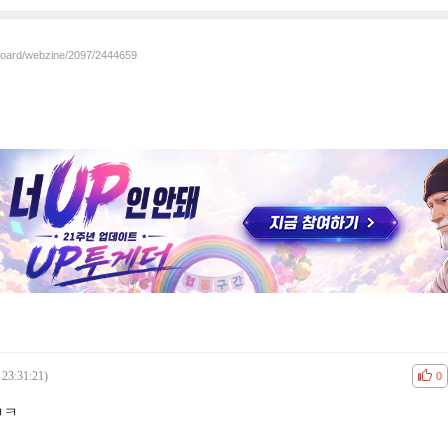
/board/webzine/2097/2444659
 23:31:21)
공감
비공
0
ㅋㅋ