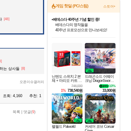
게임 핫딜 (PC/스팀)
스토어+
자
[48]
베데스다 40주년 기념 할인 중!
베데스다의 명작들을
40주년 프로모션으로 만나보세요!
인벤게임즈 8월 특별 할인!
드래곤소드: 어웨이크닝 입점!
문명 7 특별 할인!
귀무자: 검의 길 예약 판매 중!
비스트 오브 리인카네이션 정식 출시!
커세어 코브 출시 기념 할인!
더 렐릭 퍼스트 가디언 정식 출시
마블 투혼 파이팅 소울즈 예약 판매 중!
캡콤 프렌차이즈 할인 진행 중!
캡콤 일부 상품 상시 할인
스타워즈 은하계 레이서
로블록스 기프트 카드 공식 입점
인기 퍼블리셔 모음!
스팀으로 만나는 드래곤소드!
조선&고려 DLC 출시 예정
10% 할인과
게임프릭 신작 IP
해적'섬'을 발전시키자!
설화x하드코어 액션!
마블 히어로 총 출동&화려한 격투!
몬헌, 바하 등 인기 IP를
몬헌 와일즈 & 드래곤즈 도그마2
인벤게임즈에서 10% 추가 적립
Robux를 가장 안전하고
최대 90% 할인가를 만나보세요!
네이버혜택과 함께 만나보세요!
50%할인&추가 적립까지!
이니&베니 혜택까지!
네이버 혜택가와 함께 예약하세요!
할인&네이버혜택으로 만나보세요!
네이버페이 혜택과 만나보세요!
네이버 포인트 혜택까지!
할인가에 만나보세요!
일부 에디션 상시 할인!
혜택으로 예약 판매 중
편안하게 충전하세요
3]
라하는 상사들
[8]
닌텐도 스위치 2 본
드래곤소드 어웨이
체 + 마리오 카트 월
크닝 DragonSword A
오픈이슈갤러리
드
wakening
746,000
10%
1%
738,540원
33,000원
조회:
4,160
추천:
1
목록
|
댓글(
9
)
팰월드 Palworld
커세어 코브 Corsair
Cove