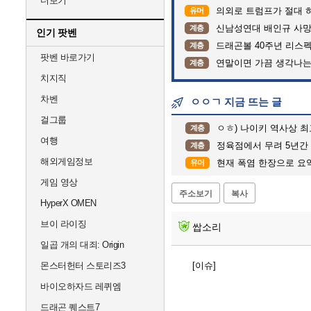
더보기
의외로 트럼프가 절대 
유머
신남성연대 배인규 사망
계층
인기 팟벤
드래곤볼 40주년 리스
계층
팟벤 바로가기
연말이면 가끔 생각나는
계층
치지직
차벤
ㅇㅇㄱ 지금 뜨는 글
걸그룹
ㅇㅎ) 나이키 역사상 
계층
여행
정육점에서 무려 5년간 
계층
해외게임정보
현재 폭염 한장으로 요
유머
게임 영상
주소보기
복사
HyperX OMEN
브이 라이징
쌉소리
일곱 개의 대죄: Origin
몬스터헌터 스토리즈3
[이슈]
바이오하자드 레퀴엠
드래곤 퀘스트7