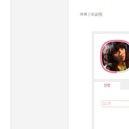
목록
|
댓글(
9
)
인장