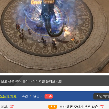
Progress
:
Loaded
:
0%
0%
 보고 싶은 유머 글이나 이미지를 올려보세요!
오늘의 화제
주간
월간
이슈
지난 화
 결과.
[29]
조카 용돈 주다가 뺏은 삼촌
[79]
유머