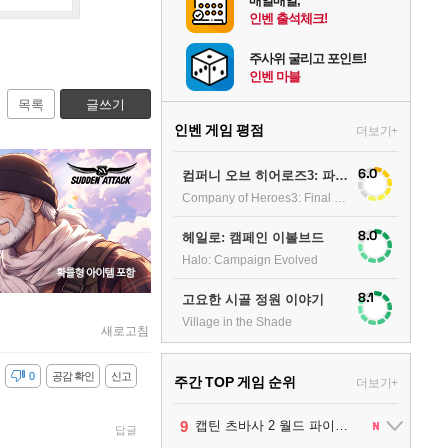
매일매일,
인벤 출석체크!
주사위 굴리고 포인트!
인벤 마블
목록
글쓰기
인벤 게임 평점
더보기+
6.0
컴퍼니 오브 히어로즈3: 파이널 스탠드
Company of Heroes3: Final stand
8.0
헤일로: 캠페인 이볼브드
Halo: Campaign Evolved
8.1
고요한 시골 정원 이야기
Village in the Shade
새로고침
감
0
공감 확인
신고
주간 TOP 게임 순위
더보기+
1
2
3
4
5
6
7
8
9
팰월드
프로야구스피리츠2026
드래곤소드 : 어웨이크닝
블라인드 삼국
리듬 천국 미라클 스타즈
헤일로: 캠페인 이볼브드
캡틴 츠바사 2 월드 파이터즈
어쌔신 크리드: 블랙 플래그 리싱크드
그랑블루 판타지 리링크 - 엔드리스 라그나로크
1
2
2
1
1
2
2
답글