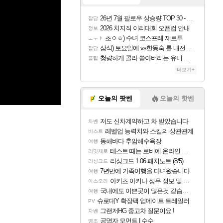
26년 7월 팔로우 상승량 TOP 30 - 월간 치지직
잡담
2026 치지직 이리대회 오픈컵 안내
정보
초ㅇㅎ) 수녀 코스프레 제로투
ㅗㅜㅑ
삼식) 토요일에 vs한동숙 롤 내전 예정
잡담
청량하게 콜라 쏟아버리는 유니 ㅋㅋㅋ
클립
더보기+
오늘의 팟벤
오늘의 핫벤
저도 신차계약하고 차 받았습니다
차벤
레벨업 능력치와 스킬의 상관관계
비스트
동해바다 추암해수욕장
여행
테스트 때는 로비에 온라인 기능이 있는데
리밋제로
리싱크드 1.06 패치노트 (8/5)
리싱크드
7년만에 가족여행을 다녀왔습니다.
여행
아키츠 아키나 성우 정보 및 주요 필모
아스오라
국내에도 이쁜곳이 많은것 같습니다
여행
슈로대Y 확장팩 업데이트 트레일러
PV
그랜저HG 중고차 질문이요 !
차벤
공명자 모먼트 | 수수
명조