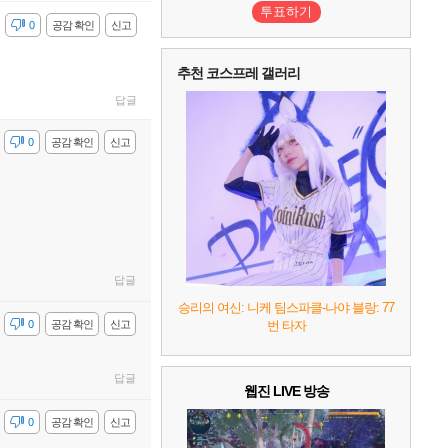
투표하기
감
0
공감 확인
신고
10
레고 배트맨: 레거시 오브 더 다크 나이트
추천 코스프레 갤러리
답글
감
0
공감 확인
신고
답글
승리의 여신: 니케 팀스파클-나야 블랑: 77
감
0
공감 확인
신고
번 타자
답글
웹진 LIVE 방송
감
0
공감 확인
신고