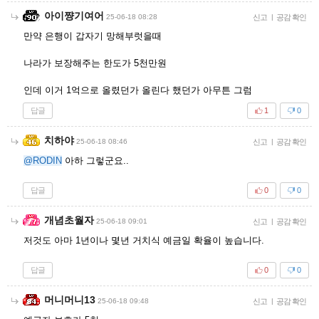
아이쨩기여어
25-06-18 08:28
신고
|
공감 확인
만약 은행이 갑자기 망해부럿을때
나라가 보장해주는 한도가 5천만원
인데 이거 1억으로 올렸던가 올린다 했던가 아무튼 그럼
답글
1
0
치하야
25-06-18 08:46
신고
|
공감 확인
@RODIN
아하 그렇군요..
답글
0
0
개념초월자
25-06-18 09:01
신고
|
공감 확인
저것도 아마 1년이나 몇년 거치식 예금일 확율이 높습니다.
답글
0
0
머니머니13
25-06-18 09:48
신고
|
공감 확인