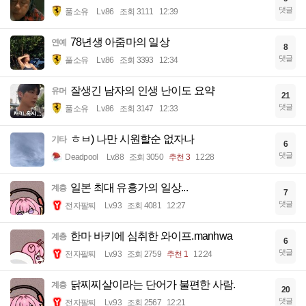
댓글
풀소유
Lv.86
조회 3111
12:39
78년생 아줌마의 일상
연예
8
댓글
풀소유
Lv.86
조회 3393
12:34
잘생긴 남자의 인생 난이도 요약
유머
21
댓글
풀소유
Lv.86
조회 3147
12:33
ㅎㅂ) 나만 시원할순 없자나
기타
6
댓글
Deadpool
Lv.88
조회 3050
추천 3
12:28
일본 최대 유흥가의 일상...
계층
7
댓글
전자팔찌
Lv.93
조회 4081
12:27
한마 바키에 심취한 와이프.manhwa
계층
6
댓글
전자팔찌
Lv.93
조회 2759
추천 1
12:24
닭찌찌살이라는 단어가 불편한 사람.
계층
20
댓글
전자팔찌
Lv.93
조회 2567
12:21