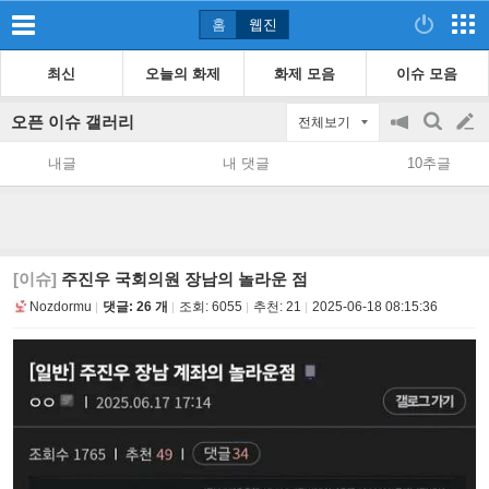
홈
웹진
최신
오늘의 화제
화제 모음
이슈 모음
오픈 이슈 갤러리
전체보기
공
검
글
지
색
내글
내 댓글
10추글
on/off
쓰
기
[이슈]
주진우 국회의원 장남의 놀라운 점
Nozdormu
댓글: 26 개
조회:
6055
추천:
21
2025-06-18 08:15:36