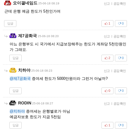
오이갤네임드
25-06-18 08:19
신고
|
공감 확인
근데 은행 예금 한도가 5천인가여
답글
1
0
제7공화국
25-06-18 08:20
신고
|
공감 확인
아뇨 은행부도 시 국가에서 지급보장해주는 한도가 계좌당 5천만원인
가 그래요.
답글
2
0
치하야
25-06-18 08:23
신고
|
공감 확인
@제7공화국
증여세 한도가 5000만원이라 그런거 아닐까?
답글
0
0
RODIN
25-06-18 08:27
신고
|
공감 확인
@치하야
증여세는 은행별로가 아님
예금자보호 한도가 지금 5천임
답글
1
0