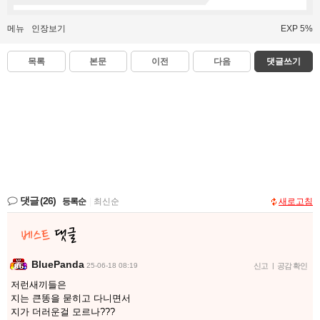
메뉴
인장보기
EXP 5%
목록
본문
이전
다음
댓글쓰기
댓글
(26)
등록순
|
최신순
새로고침
BluePanda
25-06-18 08:19
신고
|
공감 확인
저런새끼들은
지는 큰똥을 묻히고 다니면서
지가 더러운걸 모르나???