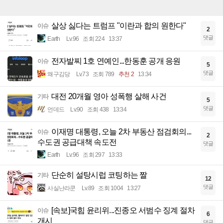
살상 싫다는 트럼프 "이란과 합의 원한다"
이슈
2
댓글
Earth
Lv.96
조회 224
13:37
전자발찌 1호 연예인...한동훈 공개 응원
이슈
5
댓글
왜구김당
Lv.73
조회 789
추천 2
13:34
대전 20개월 영아 성폭행 살해 사건
기타
5
댓글
언데드
Lv.90
조회 438
13:34
이재명 대통령, 오늘 2차 부동산 점검회의...
이슈
2
수도권 공급대책 속도전
댓글
Earth
Lv.96
조회 297
13:33
단순히 설탕시럽 코팅하는 짤
기타
12
댓글
사실난라쿤
Lv.89
조회 1004
13:27
[속보]국힘 윤리위...진종오 서범수 징계 절차
이슈
6
개시
댓글