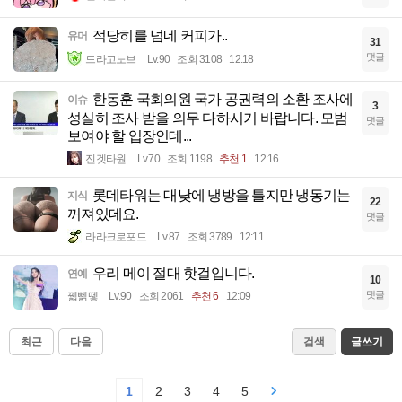
적당히를 넘네 커피가..
유머
31
댓글
드라고노브
Lv.90
조회 3108
12:18
한동훈 국회의원 국가 공권력의 소환 조사에
이슈
3
성실히 조사 받을 의무 다하시기 바랍니다. 모범
댓글
보여야 할 입장인데...
진겟타원
Lv.70
조회 1198
추천 1
12:16
롯데타워는 대낮에 냉방을 틀지만 냉동기는
지식
22
꺼져있데요.
댓글
라라크로포드
Lv.87
조회 3789
12:11
우리 메이 절대 핫걸입니다.
연예
10
댓글
꿻뻵뗗
Lv.90
조회 2061
추천 6
12:09
최근
다음
검색
글쓰기
1
2
3
4
5