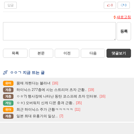
답글
0
0
새로고침
등록
목록
본문
이전
다음
댓글보기
ㅇㅇㄱ 지금 뜨는 글
몸매 개쩐다는 블라녀
[16]
유머
하이닉스 277층에 사는 스트리머 츠자 근황..
[19]
계층
ㅇㅎ?) 행사장에 나타난 동탄 코스프레 츠자 인터뷰.
[16]
계층
ㅇㅎ) 오버워치 신캐 디몬 충격 근황..
[35]
게임
최근 하이닉스 주가 근황ㅋㅋㅋㅋㅋ
[11]
유머
일본 최대 유흥가의 일상...
[7]
계층