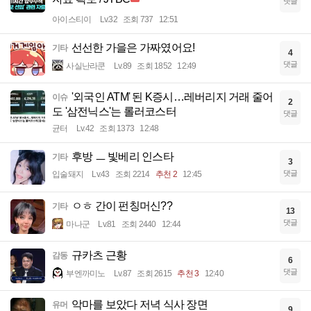
댓글
아이스티이
Lv.32
조회 737
12:51
선선한 가을은 가짜였어요!
기타
4
댓글
사실난라쿤
Lv.89
조회 1852
12:49
'외국인 ATM' 된 K증시…레버리지 거래 줄어
이슈
2
도 '삼전닉스'는 롤러코스터
댓글
균터
Lv.42
조회 1373
12:48
후방 ㅡ 빛베리 인스타
기타
3
댓글
입술돼지
Lv.43
조회 2214
추천 2
12:45
ㅇㅎ 간이 펀칭머신??
기타
13
댓글
마나군
Lv.81
조회 2440
12:44
규카츠 근황
감동
6
댓글
부엔까미노
Lv.87
조회 2615
추천 3
12:40
악마를 보았다 저녁 식사 장면
유머
9