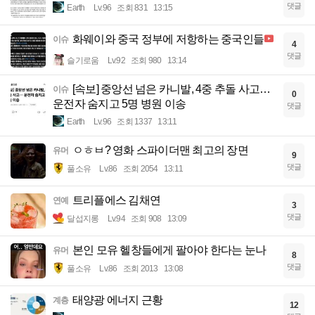
댓글
Earth
Lv.96
조회 831
13:15
화웨이와 중국 정부에 저항하는 중국인들
이슈
4
댓글
슬기로움
Lv.92
조회 980
13:14
[속보] 중앙선 넘은 카니발, 4중 추돌 사고…
이슈
0
운전자 숨지고 5명 병원 이송
댓글
Earth
Lv.96
조회 1337
13:11
ㅇㅎㅂ? 영화 스파이더맨 최고의 장면
유머
9
댓글
풀소유
Lv.86
조회 2054
13:11
트리플에스 김채연
연예
3
댓글
달섭지롱
Lv.94
조회 908
13:09
본인 모유 헬창들에게 팔아야 한다는 눈나
유머
8
댓글
풀소유
Lv.86
조회 2013
13:08
태양광 에너지 근황
계층
12