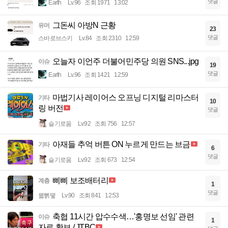
댓글
Earth
Lv.96
조회 1971
13:02
그돈씨 아방N 근황
유머
23
댓글
스바로브스키
Lv.84
조회 2310
12:59
오늘자 이언주 더불어민주당 의원 SNS...jpg
이슈
19
댓글
Earth
Lv.96
조회 1421
12:59
마법기사 레이어스 오프닝 디지털 리마스터
기타
10
링 버전
댓글
슬기로움
Lv.92
조회 756
12:57
아재들 추억 버튼 ON 누르게 만드는 브금
기타
6
댓글
슬기로움
Lv.92
조회 673
12:54
삐삐 보조배터리
계층
1
댓글
꿻뻵뗗
Lv.90
조회 841
12:53
축협 11시간 압수수색…'홍명보 선임' 관련
이슈
1
자료 확보 / JTBC