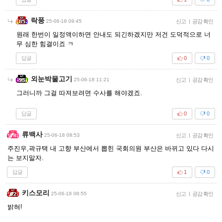
락풍
25-06-18 09:45
신고
|
공감 확인
원래 한번이 일정액이하면 안내도 되긴하겠지만 저건 도덕적으로 너
무 심한 힘결이죠 ㅋ
답글
0
0
외눈박물고기
25-06-18 11:21
신고
|
공감 확인
그러니까 그걸 따져보려면 수사를 해야겠죠.
답글
0
0
류백사
25-06-18 08:53
신고
|
공감 확인
주진우,곽규택 내 고향 부산에서 뽑힌 국회의원 부산은 바뀌고 있다 다시
는 보지말자.
답글
1
0
키스모리
25-06-18 08:55
신고
|
공감 확인
밝혀!