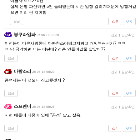
예금자 보호가 5천
실제 은행 파산하면 5천 돌려받는데 시간 엄청 걸리기때문에 망할거같
으면 미리 런 쳐야함
답글
0
0
봉쿠라임돠
25-06-18 08:20
신고
|
공감 확인
이런놈이 다른사람한테 아빠찬스어쩌고저쩌고 개씨부린건가? ㅋㅋ
ㅋ 남 공격하면 너는 어떤데? 검증 안들어갈줄 알았어??
답글
2
0
바람소리
25-06-18 08:23
신고
|
공감 확인
증여세는 다 냇으니 신고햇겟지 ?
답글
0
0
스프랜더
25-06-18 08:26
신고
|
공감 확인
저런 애들이 나중에 입에 "공정" 달고 살음.
답글
1
0