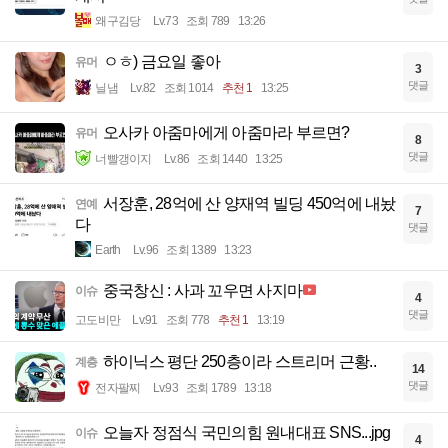
왜구김당
Lv.73
조회 789
13:26
ㅇㅎ) 금요일 좋아
유머
3
댓글
닐냄
Lv.82
조회 1014
추천 1
13:25
오사카 아줌마에게 아줌마라 부르면?
유머
8
댓글
너빨갱이지
Lv.86
조회 1440
13:25
서장훈, 28억에 산 양재역 빌딩 450억에 내놨
연예
7
다
댓글
Earth
Lv.96
조회 1389
13:23
중국창신 : 사과 꼬우면 사지마
이슈
4
댓글
고도비만
Lv.91
조회 778
추천 1
13:19
하이닉스 평단 250층이라 스트리머 근황..
계층
14
댓글
전자팔찌
Lv.93
조회 1789
13:18
오늘자 정점식 국민의힘 원내대표 SNS...jpg
이슈
4