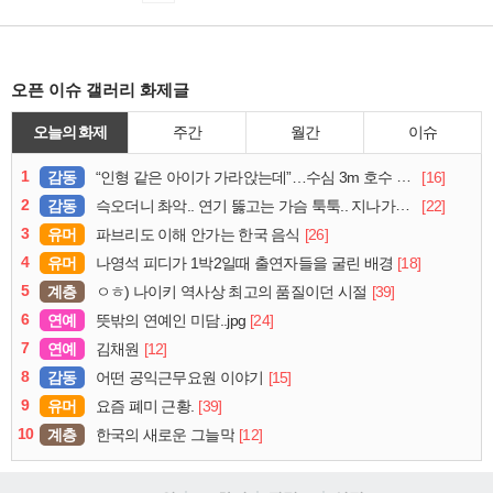
오픈 이슈 갤러리 화제글
오늘의 화제
주간
월간
이슈
1
감동
[16]
“인형 같은 아이가 가라앉는데”…수심 3m 호수 뛰어든 60대 의인
2
감동
[22]
슥오더니 촤악.. 연기 뚫고는 가슴 툭툭.. 지나가던 아재의 정체
3
유머
[26]
파브리도 이해 안가는 한국 음식
4
유머
[18]
나영석 피디가 1박2일때 출연자들을 굴린 배경
5
계층
[39]
ㅇㅎ) 나이키 역사상 최고의 품질이던 시절
6
연예
[24]
뜻밖의 연예인 미담..jpg
7
연예
[12]
김채원
8
감동
[15]
어떤 공익근무요원 이야기
9
유머
[39]
요즘 폐미 근황.
10
계층
[12]
한국의 새로운 그늘막