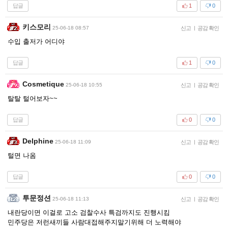
답글
1
0
키스모리
25-06-18 08:57
신고
|
공감 확인
수입 출저가 어디야
답글
1
0
Cosmetique
25-06-18 10:55
신고
|
공감 확인
탈탈 털어보자~~
답글
0
0
Delphine
25-06-18 11:09
신고
|
공감 확인
털면 나옴
답글
0
0
투문정션
25-06-18 11:13
신고
|
공감 확인
내란당이면 이걸로 고소 검찰수사 특검까지도 진행시킴
민주당은 저런새끼들 사람대접해주지말기위해 더 노력해야