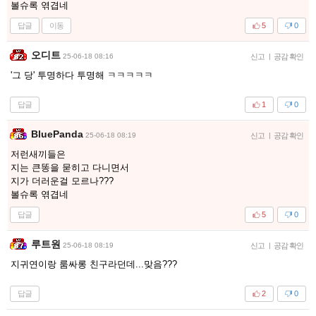
볼슈록 엮겹네
답글
이동
5
0
오디트
25-06-18 08:16
신고
|
공감 확인
'그 당' 투명하다 투명해 ㅋㅋㅋㅋㅋ
답글
1
0
BluePanda
25-06-18 08:19
신고
|
공감 확인
저런새끼들은
지는 큰똥을 묻히고 다니면서
지가 더러운걸 모르나???
볼슈록 엮겹네
답글
5
0
루트원
25-06-18 08:19
신고
|
공감 확인
지귀연이랑 룸싸롱 친구라던데...맞음???
답글
2
0