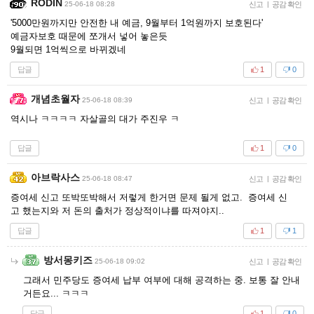
RODIN
25-06-18 08:28
신고
|
공감 확인
'5000만원까지만 안전한 내 예금, 9월부터 1억원까지 보호된다'
예금자보호 때문에 쪼개서 넣어 놓은듯
9월되면 1억씩으로 바뀌겠네
답글
1
0
개념초월자
25-06-18 08:39
신고
|
공감 확인
역시나 ㅋㅋㅋㅋ 자살골의 대가 주진우 ㅋ
답글
1
0
아브락사스
25-06-18 08:47
신고
|
공감 확인
증여세 신고 또박또박해서 저렇게 한거면 문제 될게 없고. 증여세 신
고 했는지와 저 돈의 출처가 정상적이냐를 따져야지..
답글
1
1
방서몽키즈
25-06-18 09:02
신고
|
공감 확인
그래서 민주당도 증여세 납부 여부에 대해 공격하는 중. 보통 잘 안내
거든요... ㅋㅋㅋ
답글
1
0