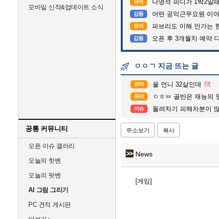
나영석 피디가 1박2일
유머
모바일 신작&업데이트 소식
어떤 공익근무요원 이
감동
파브리도 이해 안가는 
유머
오픈 후 3개월치 예약 
감동
ㅇㅇㄱ 지금 뜨는 글
울 언니 32살인데
[9]
유머
ㅇㅎㅂ 골반은 재능의 
유머
돌려차기 피해자분이 
이슈
공통 커뮤니티
주소보기
복사
오픈 이슈 갤러리
News
오늘의 핫벤
오늘의 팟벤
[게임]
AI 그림 그리기
PC 견적 게시판