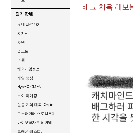
더보기
배그 처음 해보
인기 팟벤
팟벤 바로가기
치지직
차벤
걸그룹
여행
해외게임정보
게임 영상
HyperX OMEN
브이 라이징
일곱 개의 대죄: Origin
몬스터헌터 스토리즈3
바이오하자드 레퀴엠
드래곤 퀘스트7