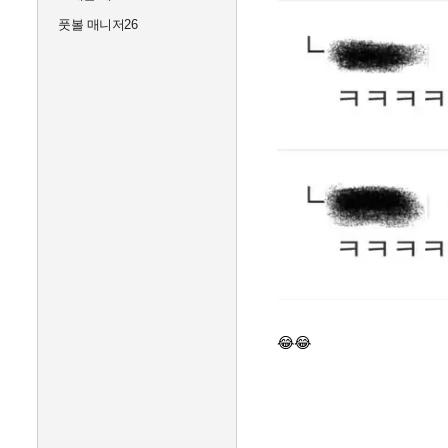
풋볼 매니저26
😂😂