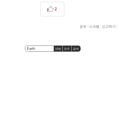
2
공유
스크랩
신고하기
10번
모두
검색