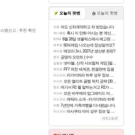
오늘의 팟벤
오늘의 핫벤
저도 신차계약하고 차 받았습니다
차벤
스팸신고
추천 확인
혹시 이 만화 아시는 분 계신가요
애니클립
8월 28일 넷플릭스에서 예고편 공개 예정
GTA6
60프레임 나오는데 정상일까요?
레퀴엠
메모리 3사, 2027년 생산분 완판?
해외겜
공명자 모먼트 | 수수
명조
넷마블, 신작 서브컬쳐 게임 [펄 인 블루] 티저 사이트 오픈
섭컬겜
FF7 외전 세계관, 완결편에 집결
해외겜
카가미하라 하루 성우 정보 및 주요 필모
아스오라
모든 엘리트 골렘 위치 공략 (30개) - 방랑 결투가
비스트
여기서 R1 뭘 말하는거고 R2가 뭘말하는걸까요?
명조
모든 바우에라 업그레이드 아이템 획득 위치 공략 (89개)
비스트
캐릭터 소개 - 카가미하라 하루
아스오라
7년만에 가족여행을 다녀왔습니다.
여행
아사쿠라 마이 성우 정보 및 주요 필모
아스오라
새로고침