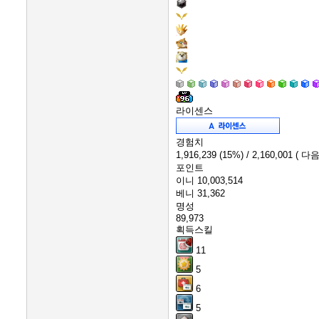
라이센스
경험치
1,916,239
(15%)
/ 2,160,001
( 다음
포인트
이니
10,003,514
베니
31,362
명성
89,973
획득스킬
11
5
6
5