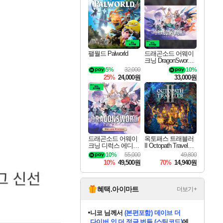
최대 90% 할인가를 만나보세요!
네이버혜택과 함께 만나보세요!
50%할인&추가 적립까지!
이니&베니 혜택까지!
네이버 혜택가와 함께 예약하세요!
할인&네이버혜택으로 만나보세요!
네이버페이 혜택과 만나보세요!
40주년 프로모션으로 만나보세요!
할인가에 만나보세요!
일부 에디션 상시 할인!
혜택으로 예약 판매 중
편안하게 충전하세요
팰월드 Palworld
드래곤소드 어웨이
크닝 DragonSword A
wakening
5%
32,000
10%
25%
24,000원
33,000원
드래곤소드 어웨이
옥토패스 트래블러
크닝 디럭스 에디션
II Octopath Traveler I
DragonSword Awake
I
10%
55,000
49,800
ning Deluxe Edition
10%
49,500원
70%
14,940원
혜택.아이마트
더보기+
니코
님께서
(본편포함) 데이브 더
다이버 인 더 정글 번들 (스팀코드)
에