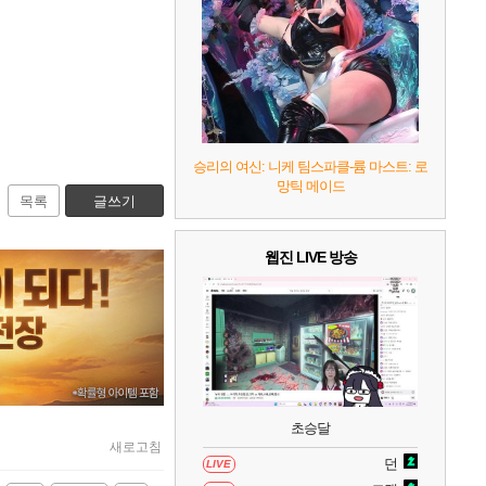
7
리듬 천국 미라클 스타즈
2
8
헤일로: 캠페인 이볼브드
2
9
캡틴 츠바사 2 월드 파이터즈
승리의 여신: 니케 팀스파클-륨 마스트: 로
망틱 메이드
10
레고 배트맨: 레거시 오브 더 다크 나이트
목록
글쓰기
웹진 LIVE 방송
초승달
새로고침
던
LIVE