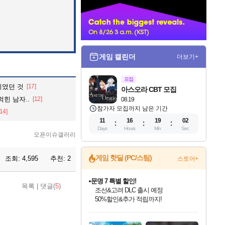
너
게임 캘린더
더보기+
모집
이였던 것
[17]
아스오라 CBT 모집
힌 남자..
[12]
08.19
참가자 모집까지 남은 기간
[14]
11
16
19
01
Days
Hours
Min
Sec
오픈이슈갤러리
게임 핫딜 (PC/스팀)
조회:
4,595
추천:
2
스토어+
마블 투혼 파이팅 소울즈 정식출시!
목록
|
댓글(
5
)
마블 히어로 총 출동&화려한 격투!
네이버 포인트 혜택까지!
인벤게임즈 8월 특별 할인!
드래곤소드: 어웨이크닝 입점!
문명 7 특별 할인!
귀무자: 검의 길 예약 판매 중!
비스트 오브 리인카네이션 정식 출시!
커세어 코브 출시 기념 할인!
더 렐릭 퍼스트 가디언 정식 출시
베데스다 40주년 기념 할인 중!
캡콤 프렌차이즈 할인 진행 중!
캡콤 일부 상품 상시 할인
스타워즈 은하계 레이서
로블록스 기프트 카드 공식 입점
인기 퍼블리셔 모음!
스팀으로 만나는 드래곤소드!
조선&고려 DLC 출시 예정
10% 할인과
게임프릭 신작 IP
해적'섬'을 발전시키자!
설화x하드코어 액션!
베데스다의 명작들을
몬헌, 바하 등 인기 IP를
몬헌 와일즈 & 드래곤즈 도그마2
인벤게임즈에서 10% 추가 적립
Robux를 가장 안전하고