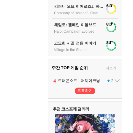
6.0
컴퍼니 오브 히어로즈3: 파이널 스탠드
Company of Heroes3: Final stand
8.0
헤일로: 캠페인 이볼브드
Halo: Campaign Evolved
8.1
고요한 시골 정원 이야기
Village in the Shade
주간 TOP 게임 순위
더보기+
1
2
3
4
팰월드
프로야구스피리츠2026
드래곤소드 : 어웨이크닝
어쌔신 크리드: 블랙 플래그 리싱크드
1
2
2
투표하기
5
블라인드 삼국
1
추천 코스프레 갤러리
6
그랑블루 판타지 리링크 - 엔드리스 라그나로크
1