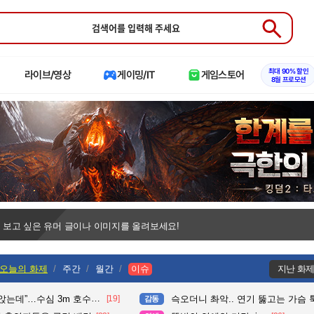
Submit
최대 90% 할인
라이브/영상
게이밍/IT
게임스토어
8월 프로모션
 보고 싶은 유머 글이나 이미지를 올려보세요!
오늘의 화제
주간
월간
이슈
지난 화
수심 3m 호수 뛰어든 60대 의인
[19]
슥오더니 촤악.. 연기 뚫고는 가슴 툭툭.. 지나가
감동