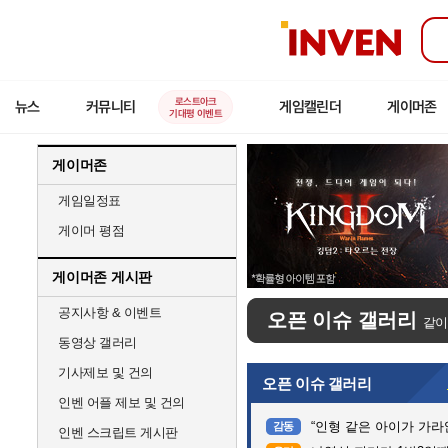
인
벤
로스트아크
뉴스
커뮤니티
게임캘린더
게이머존
기대평 이벤트
게이머존
게임일정표
게이머 평점
게이머존 게시판
공지사항 & 이벤트
오픈 이슈 갤러리
같이
동영상 갤러리
기사제보 및 건의
오픈 이슈 갤러리
인벤 어플 제보 및 건의
“인형 같은 아이가 가라앉는데”…
감동
인벤 스크립트 게시판