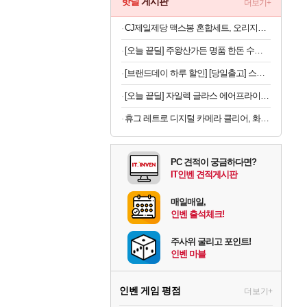
핫딜
게시판
더보기+
CJ제일제당 맥스봉 혼합세트, 오리지널 525g 2개 + 치즈 525g 2개, 1세트
[오늘 끝딜] 주왕산가든 명품 한돈 수제 돼지갈비 800g, 1개
[브랜드데이 하루 할인] [당일출고] 스파오키즈 콜라보 반팔 파자마 모음
[오늘 끝딜] 자일렉 글라스 에어프라이어 6L 대용량 유리 바스켓
휴그 레트로 디지털 카메라 클리어, 화이트
PC 견적이 궁금하다면?
IT인벤 견적게시판
매일매일,
인벤 출석체크!
주사위 굴리고 포인트!
인벤 마블
인벤 게임 평점
더보기+