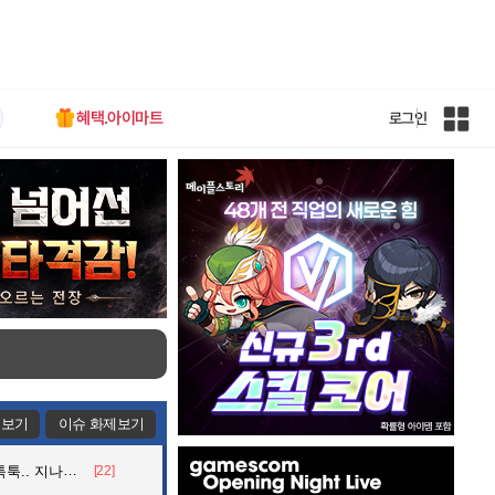
혜택.아이마트
로그인
인
벤
전
체
사
이
트
맵
제보기
이슈 화제보기
인
던 아재의 정체
[22]
벤
배