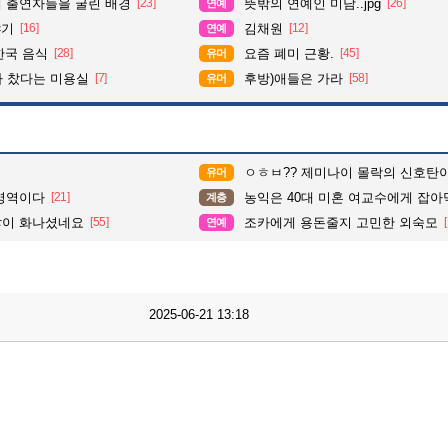
때 출연자들을 굴린 배경
[23]
뜻밖의 연예인 미담..jpg
[26]
연예
야기
[16]
김채원
[12]
연예
한국 음식
[28]
요즘 폐미 근황.
[45]
유머
다 찼다는 미용실
[7]
후방)애들은 가라
[58]
유머
ㅇㅎㅂ?? 제미나이 몰락의 신호탄
유머
영역이다
[21]
농익은 40대 미혼 여교수에게 잡아먹
계층
많이 화나셨네요
[55]
조카에게 용돈줄지 고민한 외숙모
연예
2025-06-21 13:18