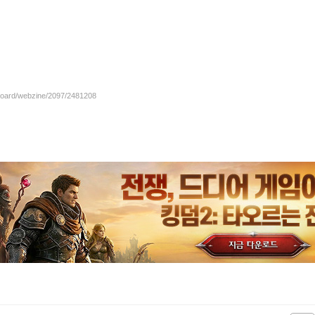
/board/webzine/2097/2481208