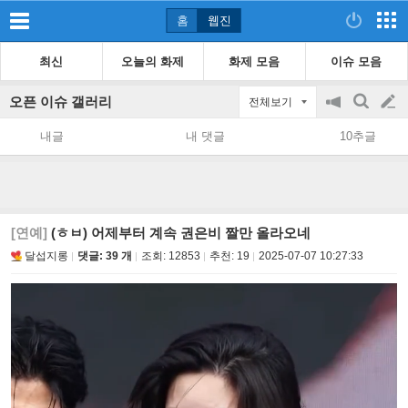
홈
웹진
최신
오늘의 화제
화제 모음
이슈 모음
오픈 이슈 갤러리
전체보기
공
검
글
지
색
내글
내 댓글
10추글
on/off
쓰
기
[연예]
(ㅎㅂ) 어제부터 계속 권은비 짤만 올라오네
달섭지롱
댓글: 39 개
조회:
12853
추천:
19
2025-07-07 10:27:33