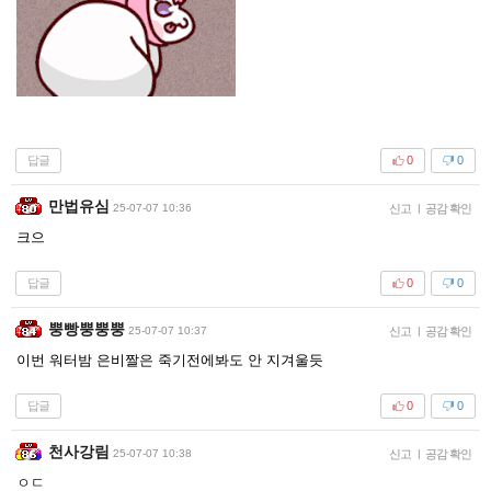
답글
0
0
만법유심
25-07-07 10:36
신고
|
공감 확인
크으
답글
0
0
뿡빵뿡뿡뿡
25-07-07 10:37
신고
|
공감 확인
이번 워터밤 은비짤은 죽기전에봐도 안 지겨울듯
답글
0
0
천사강림
25-07-07 10:38
신고
|
공감 확인
ㅇㄷ