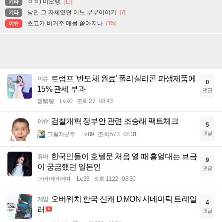
ㅇㅎ) 미오탱
[11]
기타
낭만 그 자체였던 어느 부부이야기
[7]
기타
초고가 비거주 매물 쏟아지나
[15]
이슈
트럼프 '반도체 원료' 폴리실리콘 파생제품에
이슈
0
15% 관세 부과
댓글
꿻뻵뗗
Lv.90
조회 27
08:43
검찰개혁 정부안 관련 조승래 팩트체크
이슈
5
댓글
그림자군주
Lv.89
조회 573
08:31
한국인들이 호텔문 처음 열 때 흥얼대는 브금
유머
9
이 궁금했던 일본인
댓글
머머머머머며
Lv.38
조회 1122
08:30
오버워치 한국 신캐 D.MON 시네마틱 트레일
게임
4
러
댓글