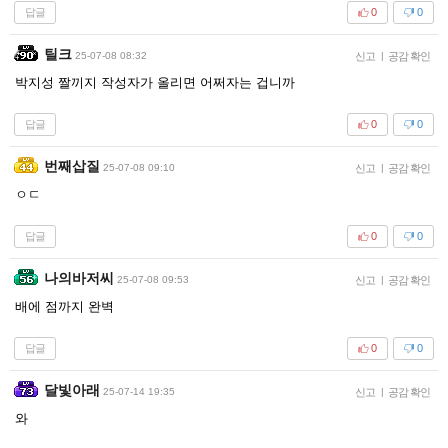
답글
0
0
틸크
25-07-08 08:32
신고
|
공감 확인
박지성 짤끼지 작성자가 올리면 어쩌자는 겁니까
답글
0
0
번째삽질
25-07-08 09:10
신고
|
공감 확인
ㅇㄷ
답글
0
0
나의바저씨
25-07-08 09:53
신고
|
공감 확인
배에 점까지 완벽
답글
0
0
달빛아래
25-07-14 19:35
신고
|
공감 확인
와