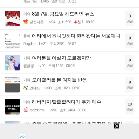
세프라딘
Lv.85
조회 832
08:21
8월 7일, 금요일 헤드라인 뉴스
이슈
3
댓글
달섭지롱
Lv.94
조회 598
추천 1
08:10
에타에서 원나잇하다 현타왔다는 서울대녀
유머
9
댓글
Dogdrip
Lv.21
조회 2681
08:07
여러분들 아실지 모르겠지만
기타
9
댓글
꿻뻵뗗
Lv.90
조회 1165
08:06
오이갤러를 본 여자들 반응
기타
8
댓글
언데드
Lv.90
조회 1823
08:01
레버리지 탈출할려다가 추가 매수
이슈
10
댓글
Nozdormu
Lv.90
조회 2404
08:00
중동 수급 불안에…호주산 초경질유 첫 도입
이슈
4
댓글
균터
Lv.42
조회 1252
07:55
AD