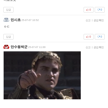
답글
0
0
민시초
25-07-07 10:52
신고
|
공감 확인
ㅇㄷ
답글
0
0
만수동박군
25-07-07 11:00
신고
|
공감 확인