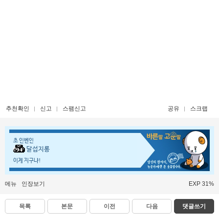
추천확인
신고
스팸신고
공유
스크랩
초 인벤인
달섭지롱
이게 지구냐!
메뉴
인장보기
EXP 31%
목록
본문
이전
다음
댓글쓰기