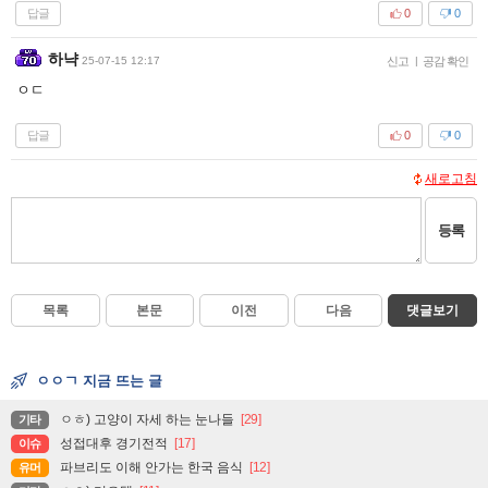
답글
0
0
하냑
25-07-15 12:17
신고
|
공감 확인
ㅇㄷ
답글
0
0
새로고침
등록
목록
본문
이전
다음
댓글보기
ㅇㅇㄱ 지금 뜨는 글
ㅇㅎ) 고양이 자세 하는 눈나들
[29]
기타
성접대후 경기전적
[17]
이슈
파브리도 이해 안가는 한국 음식
[12]
유머