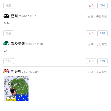
답글
0
0
존윅
25-07-07 11:18
신고
|
공감 확인
ㅇㄷ
답글
0
0
각자도생
25-07-07 11:34
신고
|
공감 확인
ㅘ
답글
0
0
쌕유이
25-07-07 11:47
신고
|
공감 확인