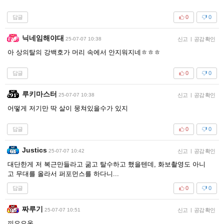
답글
0
0
닉네임해야대
25-07-07 10:38
신고
|
공감 확인
아 상의탈의 강백호가 머리 속에서 안지워지네ㅎㅎㅎ
답글
0
0
루키마스터
25-07-07 10:38
신고
|
공감 확인
어떻게 저기만 딱 살이 뭉쳐있을수가 있지
답글
0
0
Justics
25-07-07 10:42
신고
|
공감 확인
대단한게 저 복근만들라고 굶고 탈수하고 했을텐데, 화보촬영도 아니
고 무대를 올라서 퍼포먼스를 하다니...
답글
0
0
짜루기
25-07-07 10:51
신고
|
공감 확인
끼요오옷