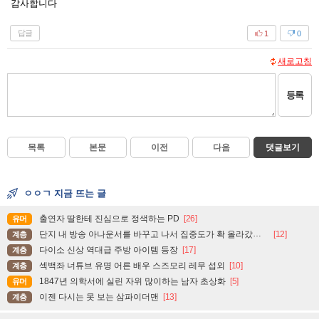
감사합니다
답글
1
0
새로고침
등록
목록
본문
이전
다음
댓글보기
ㅇㅇㄱ 지금 뜨는 글
출연자 딸한테 진심으로 정색하는 PD
[26]
유머
단지 내 방송 아나운서를 바꾸고 나서 집중도가 확 올라갔다는 한 아파트의 안내방송
[12]
계층
다이소 신상 역대급 주방 아이템 등장
[17]
계층
섹백좌 너튜브 유명 어른 배우 스즈모리 레무 섭외
[10]
계층
1847년 의학서에 실린 자위 많이하는 남자 초상화
[5]
유머
이젠 다시는 못 보는 삼파이더맨
[13]
계층