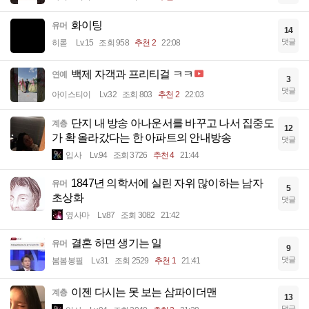
화이팅
유머
14
댓글
히롣
Lv.15
조회 958
추천 2
22:08
백제 자객과 프리티걸 ㅋㅋ
연예
3
댓글
아이스티이
Lv.32
조회 803
추천 2
22:03
단지 내 방송 아나운서를 바꾸고 나서 집중도
계층
12
가 확 올라갔다는 한 아파트의 안내방송
댓글
입사
Lv.94
조회 3726
추천 4
21:44
1847년 의학서에 실린 자위 많이하는 남자
유머
5
초상화
댓글
옆사마
Lv.87
조회 3082
21:42
결혼 하면 생기는 일
유머
9
댓글
봄봄봉필
Lv.31
조회 2529
추천 1
21:41
이젠 다시는 못 보는 삼파이더맨
계층
13
댓글