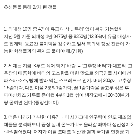
💢신문을 통해 알게 된 것들
1. 의대생 10명 중 4명이 유급 대상…‘특혜’ 없이 복귀 가능할까 →
지난 5월 기준 의대생 1만 9475명 중 8350명(42.8%)이 유급 대상자
로 집계돼. 동료간 불이익을 감수하고 앞서 복귀해 정상 진급이 가
능한 학생들과의 관계도 풀어야 해.(경향)
2. 세계는 지금 ‘K푸드 섞어 먹기’ 바람 → ‘고추장 버터’가 대표적. 고
추장의 매콤함에 버터의 고소함을 더한 맛으로 외국인들 사이에선
파스타 소스, 빵에 발라 먹는 스프레드로 인기. 버터 200g에 고추장
1.5숟가락, 다진 마을 2분의1숟가락, 꿀 1숟가락을 골고루 섞은 후
파마산치즈 가루를 종이컵 4분의1컵 섞어 냉장고에서 20~30분 가
량 굳히면 된다.(중앙선데이)
3. 더운 나라가 가난한 이유? → 미 시카고대 연구팀이 인도 제조업
체들을 분석해보니 공장 실내 온도가 1도 올라갈 때마다 생산성이 2
~4% 떨어졌다. 저자가 이를 토대로 계산한 결과 국가별 연평균 기