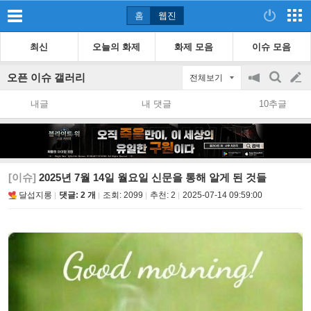
홈
웹진
최신
오늘의 화제
화제 모음
이슈 모음
오픈 이슈 갤러리
전체보기
공
검
글
지
색
내글
내 댓글
10추글
on/off
쓰
기
[이슈]
2025년 7월 14일 월요일 신문을 통해 알게 된 것들
달섭지롱
댓글: 2 개
조회:
2099
추천:
2
2025-07-14 09:59:00