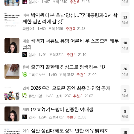
댓글
옆사마
Lv.87
조회 1610
추천 6
21:16
박지원이 본 호남 당심…"李대통령과 1년 함
이슈
33
께한 김민석에 갈 것"
댓글
파인더1
Lv.80
조회 1656
추천 3
21:13
섹백좌 너튜브 유명 어른 배우 스즈모리 레무
계층
10
섭외
댓글
입사
Lv.94
조회 3211
추천 4
21:10
출연자 딸한테 진심으로 정색하는 PD
유머
26
댓글
드라고노브
Lv.90
조회 4542
추천 1
21:09
2026 우리 모모콘 공연 최종 라인업 공개
연예
1
댓글
큐땁이알
Lv.88
조회 1237
추천 3
21:07
(ㅇㅎ?) 겨드랑이 인증한 여대생
계층
8
댓글
입사
Lv.94
조회 4727
추천 3
21:03
심판 성접대해도 징계 안한 이유 밝혀져
이슈
15