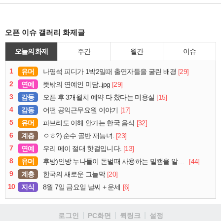
오픈 이슈 갤러리 화제글
오늘의 화제
주간
월간
이슈
1
유머
[29]
나영석 피디가 1박2일때 출연자들을 굴린 배경
2
연예
[29]
뜻밖의 연예인 미담..jpg
3
감동
[15]
오픈 후 3개월치 예약 다 찼다는 미용실
4
감동
[17]
어떤 공익근무요원 이야기
5
유머
[32]
파브리도 이해 안가는 한국 음식
6
계층
[23]
ㅇㅎ?) 순수 골반 재능녀.
7
연예
[13]
우리 메이 절대 핫걸입니다.
8
유머
[44]
후방)인방 누나들이 돈벌때 사용하는 밑캠을 알아보자
9
계층
[20]
한국의 새로운 그늘막
10
지식
[6]
8월 7일 금요일 날씨 + 운세
로그인
PC화면
퀵링크
설정