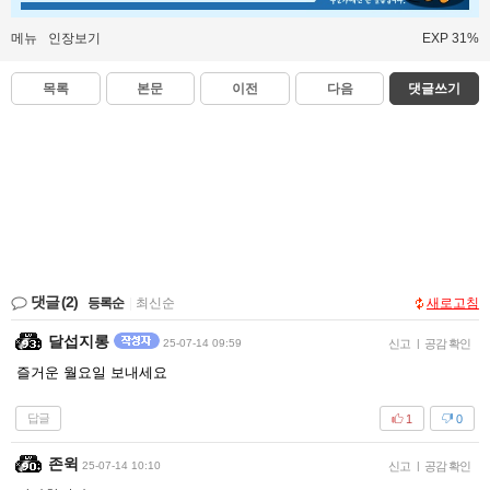
메뉴
인장보기
EXP 31%
목록
본문
이전
다음
댓글쓰기
댓글
(2)
등록순
|
최신순
새로고침
달섭지롱
25-07-14 09:59
신고
|
공감 확인
즐거운 월요일 보내세요
답글
1
0
존윅
25-07-14 10:10
신고
|
공감 확인