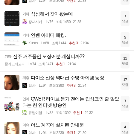
입사
Lv.94
조회 3040
추천 2
21:38
심심해서 찾아봤는데
기타
3
댓글
장재시카
Lv.76
조회 1450
21:38
인벤 아이디 해킹.
기타
5
댓글
Kurtas
Lv.88
조회 1414
추천 3
21:34
전주 거주중인 오징어분 계십니까??
기타
11
댓글
졸리고배고파
Lv.74
조회 1471
추천 1
21:34
다이소 신상 역대급 주방 아이템 등장
계층
17
댓글
입사
Lv.94
조회 3393
추천 3
21:34
QWER 라이브 듣기 전에는 립싱크인 줄 알았
연예
3
다는 한 인터넷 방송인
댓글
큐땁이알
Lv.88
조회 1392
추천 1
21:32
어느 계곡에 설치된 안내문
이슈
4
댓글
입사
Lv.94
조회 2230
추천 1
21:30