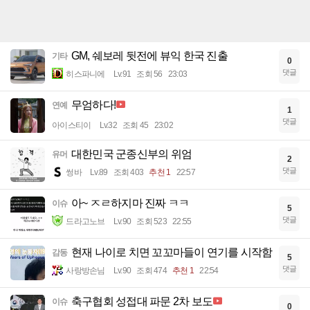
GM, 쉐보레 뒷전에 뷰익 한국 진출
기타
0
댓글
히스파니에
Lv.91
조회 56
23:03
무엄하다!
연예
1
댓글
아이스티이
Lv.32
조회 45
23:02
대한민국 군종신부의 위엄
유머
2
댓글
썽바
Lv.89
조회 403
추천 1
22:57
아~ ㅈㄹ하지마 진짜 ㅋㅋ
이슈
5
댓글
드라고노브
Lv.90
조회 523
22:55
현재 나이로 치면 꼬꼬마들이 연기를 시작함
감동
5
댓글
사랑방손님
Lv.90
조회 474
추천 1
22:54
축구협회 성접대 파문 2차 보도
이슈
0