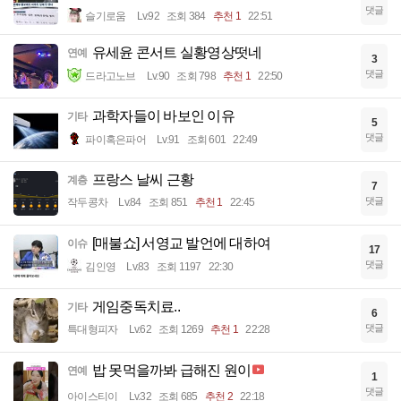
댓글
슬기로움
Lv.92
조회 384
추천 1
22:51
유세윤 콘서트 실황영상떳네
연예
3
댓글
드라고노브
Lv.90
조회 798
추천 1
22:50
과학자들이 바보인 이유
기타
5
댓글
파이혹은파어
Lv.91
조회 601
22:49
프랑스 날씨 근황
계층
7
댓글
작두콩차
Lv.84
조회 851
추천 1
22:45
[매불쇼] 서영교 발언에 대하여
이슈
17
댓글
김인영
Lv.83
조회 1197
22:30
게임중독치료..
기타
6
댓글
특대형피자
Lv.62
조회 1269
추천 1
22:28
밥 못먹을까봐 급해진 원이
연예
1
댓글
아이스티이
Lv.32
조회 685
추천 2
22:18