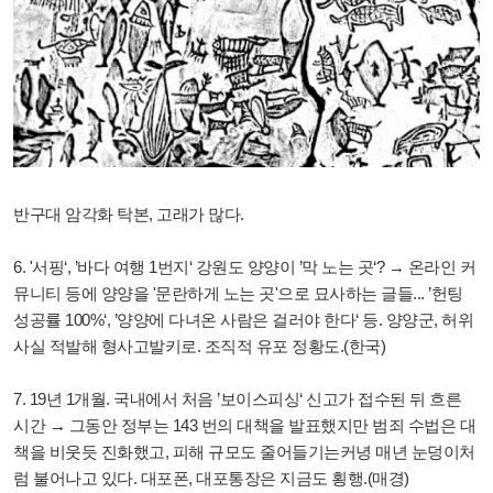
반구대 암각화 탁본, 고래가 많다.
6. '서핑‘, ’바다 여행 1번지‘ 강원도 양양이 ’막 노는 곳‘? → 온라인 커
뮤니티 등에 양양을 '문란하게 노는 곳'으로 묘사하는 글들... ’헌팅
성공률 100%‘, ’양양에 다녀온 사람은 걸러야 한다‘ 등. 양양군, 허위
사실 적발해 형사고발키로. 조직적 유포 정황도.(한국)
7. 19년 1개월. 국내에서 처음 ’보이스피싱‘ 신고가 접수된 뒤 흐른
시간 → 그동안 정부는 143 번의 대책을 발표했지만 범죄 수법은 대
책을 비웃듯 진화했고, 피해 규모도 줄어들기는커녕 매년 눈덩이처
럼 불어나고 있다. 대포폰, 대포통장은 지금도 횡행.(매경)