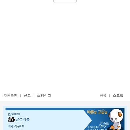
추천확인
신고
스팸신고
공유
스크랩
초 인벤인
달섭지롱
이게 지구냐!