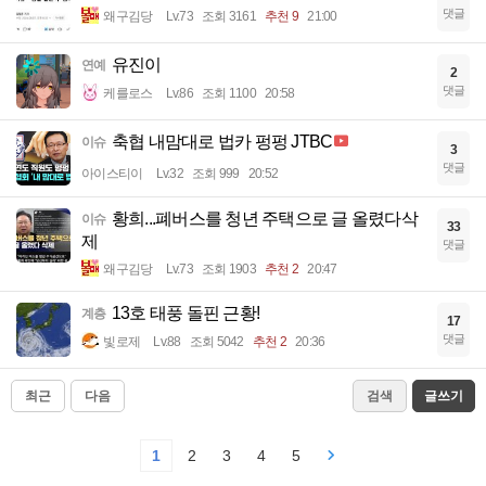
댓글
왜구김당
Lv.73
조회 3161
추천 9
21:00
유진이
연예
2
댓글
케를로스
Lv.86
조회 1100
20:58
축협 내맘대로 법카 펑펑 JTBC
이슈
3
댓글
아이스티이
Lv.32
조회 999
20:52
황희...폐버스를 청년 주택으로 글 올렸다삭
이슈
33
제
댓글
왜구김당
Lv.73
조회 1903
추천 2
20:47
13호 태풍 돌핀 근황!
계층
17
댓글
빛로제
Lv.88
조회 5042
추천 2
20:36
최근
다음
검색
글쓰기
1
2
3
4
5