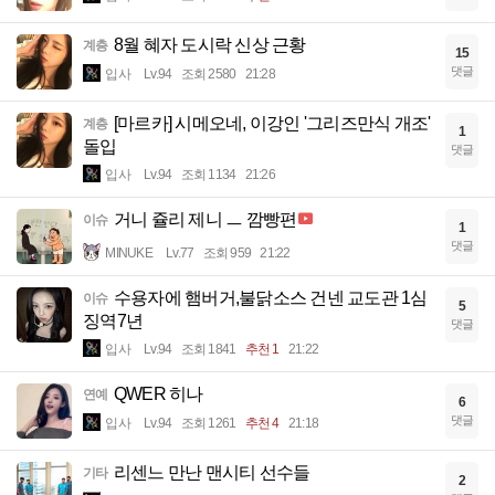
8월 혜자 도시락 신상 근황
계층
15
댓글
입사
Lv.94
조회 2580
21:28
[마르카] 시메오네, 이강인 '그리즈만식 개조'
계층
1
돌입
댓글
입사
Lv.94
조회 1134
21:26
거니 쥴리 제니 ㅡ 깜빵편
이슈
1
댓글
MINUKE
Lv.77
조회 959
21:22
수용자에 햄버거,불닭소스 건넨 교도관 1심
이슈
5
징역7년
댓글
입사
Lv.94
조회 1841
추천 1
21:22
QWER 히나
연예
6
댓글
입사
Lv.94
조회 1261
추천 4
21:18
리센느 만난 맨시티 선수들
기타
2