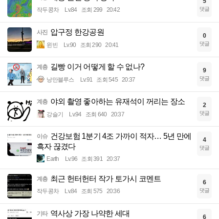
5
댓글
작두콩차
Lv.84
조회 299
20:42
압구정 한강공원
사진
0
댓글
윈빈
Lv.90
조회 290
20:41
길빵 이거 어떻게 할 수 없나?
계층
9
댓글
낭만블루스
Lv.91
조회 545
20:37
야외 촬영 좋아하는 유재석이 꺼리는 장소
계층
2
댓글
강슬기
Lv.94
조회 640
20:37
건강보험 1분기 4조 가까이 적자… 5년 만에
이슈
4
흑자 끊겼다
댓글
Earth
Lv.96
조회 391
20:37
최근 헌터헌터 작가 토가시 코멘트
계층
6
댓글
작두콩차
Lv.84
조회 575
20:36
역사상 가장 나약한 세대
기타
6