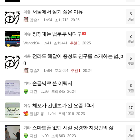
서울에서 살기 싫은 이유
계층
5
댓글
강슬기
Lv.94
조회 712
20:26
징징대는 법무부 싸다구
이슈
2
댓글
Warlock04
Lv.41
조회 441
추천 1
20:25
전라도 해달이 충청도 친구를 소개하는 법.jp
계층
5
g
댓글
강슬기
Lv.94
조회 694
추천 1
20:24
손글씨로 쓴 이력서
기타
3
댓글
치킨
Lv.99
조회 845
20:24
체포가 컨텐츠가 된 요즘 10대
이슈
17
댓글
달섭지롱
Lv.94
조회 1016
20:23
스마트폰 없던 시절 상경한 지방민의 삶
기타
4
댓글
치킨
Lv.99
조회 663
20:23