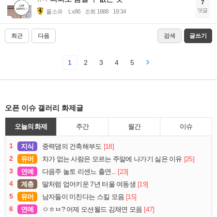
7
댓글
풀소유
Lv.86
조회 1888
19:34
최근
다음
검색
글쓰기
1
2
3
4
5
오픈 이슈 갤러리 화제글
오늘의 화제
주간
월간
이슈
1
지식
[18]
중력댐의 건축해부도
2
유머
[25]
차가 없는 사람은 모르는 주말에 나가기 싫은 이유
3
연예
[23]
다음주 놀토 리센느 출연...
4
계층
[19]
딸처럼 업어키운 7년 터울 여동생
5
유머
[15]
남자들이 미친다는 스킬 모음
6
연예
[47]
ㅇㅎㅂ? 어제 오션월드 김채연 모음