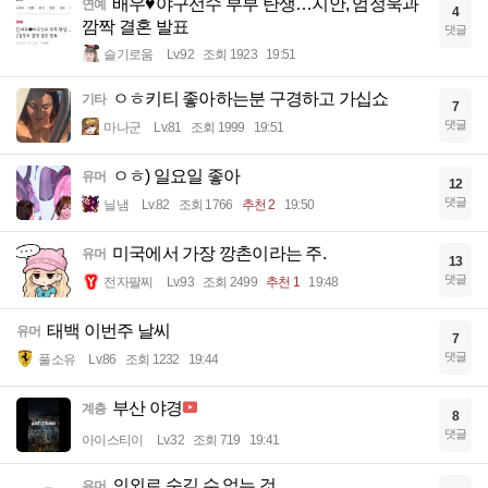
배우♥야구선수 부부 탄생…지안, 엄정욱과
연예
4
깜짝 결혼 발표
댓글
슬기로움
Lv.92
조회 1923
19:51
ㅇㅎ키티 좋아하는분 구경하고 가십쇼
기타
7
댓글
마나군
Lv.81
조회 1999
19:51
ㅇㅎ) 일요일 좋아
유머
12
댓글
닐냄
Lv.82
조회 1766
추천 2
19:50
미국에서 가장 깡촌이라는 주.
유머
13
댓글
전자팔찌
Lv.93
조회 2499
추천 1
19:48
태백 이번주 날씨
유머
7
댓글
풀소유
Lv.86
조회 1232
19:44
부산 야경
계층
8
댓글
아이스티이
Lv.32
조회 719
19:41
의외로 숨길 수 없는 것
유머