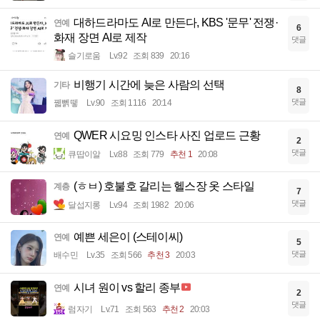
대하드라마도 AI로 만든다, KBS '문무' 전쟁·
연예
6
화재 장면 AI로 제작
댓글
슬기로움
Lv.92
조회 839
20:16
비행기 시간에 늦은 사람의 선택
기타
8
댓글
꿻뻵뗗
Lv.90
조회 1116
20:14
QWER 시요밍 인스타 사진 업로드 근황
연예
2
댓글
큐땁이알
Lv.88
조회 779
추천 1
20:08
(ㅎㅂ) 호불호 갈리는 헬스장 옷 스타일
계층
7
댓글
달섭지롱
Lv.94
조회 1982
20:06
예쁜 세은이 (스테이씨)
연예
5
댓글
배수민
Lv.35
조회 566
추천 3
20:03
시녀 원이 vs 할리 종부
연예
2
댓글
럼자기
Lv.71
조회 563
추천 2
20:03