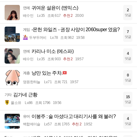
귀여운 설윤이 (엔믹스)
연예
2
댓글
배수민
Lv.35
조회 617
추천 2
20:00
-몬헌 와일즈 - 권장 사양이 2060super 였음?
게임
7
댓글
두부두꺼비
Lv.78
조회 962
19:58
카리나 미소 (에스파)
연예
4
댓글
배수민
Lv.35
조회 903
추천 2
19:57
낭만 있는 주차.
계층
0
댓글
영원한하늘
Lv.71
조회 721
19:57
김가네 근황
기타
15
댓글
풀소유
Lv.86
조회 1796
19:56
이봉주 : 술 마셨다고 대리기사를 왜 불러?
유머
4
댓글
백합에이슬
Lv.57
조회 1765
추천 2
19:52