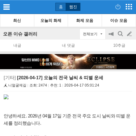
홈
웹진
최신
오늘의 화제
화제 모음
이슈 모음
오픈 이슈 갤러리
전체보기
공
검
글
지
색
내글
내 댓글
10추글
on/off
쓰
기
[기타]
[2026-04-17] 오늘의 전국 날씨 & 띠별 운세
니얼굴제길
조회:
2474
추천:
1
2026-04-17 05:01:24
안녕하세요. 2026년 04월 17일 기준 전국 주요 도시 날씨와 띠별 운
세를 정리했습니다.