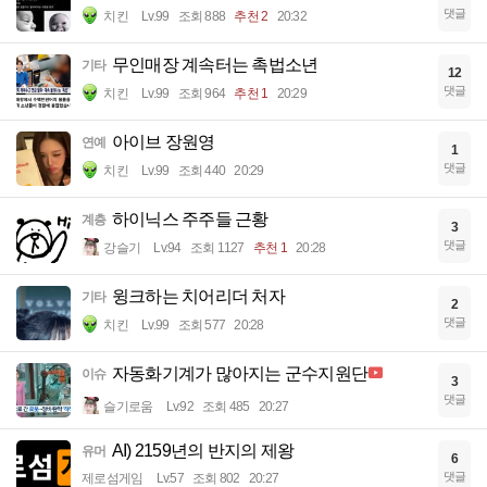
댓글
치킨
Lv.99
조회 888
추천 2
20:32
무인매장 계속터는 촉법소년
기타
12
댓글
치킨
Lv.99
조회 964
추천 1
20:29
아이브 장원영
연예
1
댓글
치킨
Lv.99
조회 440
20:29
하이닉스 주주들 근황
계층
3
댓글
강슬기
Lv.94
조회 1127
추천 1
20:28
윙크하는 치어리더 처자
기타
2
댓글
치킨
Lv.99
조회 577
20:28
자동화기계가 많아지는 군수지원단
이슈
3
댓글
슬기로움
Lv.92
조회 485
20:27
AI) 2159년의 반지의 제왕
유머
6
댓글
제로섬게임
Lv.57
조회 802
20:27