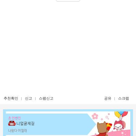
추천확인
신고
스팸신고
공유
스크랩
초 인벤인
니얼굴제길
나왔다 어쩔래