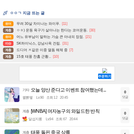
ㅇㅇㄱ 지금 뜨는 글
무려 30살 차이나는 와이푸.
[11]
유머
ㅇㅎ) 운동 욕구가 살아나는 한다는 코어운동.
[30]
계층
어느 유부남이 말하는 가슴 큰 아내의 장점.
[21]
유머
SK하이닉스, 강남사옥 건립.
[31]
이슈
드디어 ㅈ같은 이중 열돔 해체 중
[7]
계층
15호 태풍 찬홈 근황...
[10]
계층
오늘 양산 준다고 이벤트 참여했는데...
기타
0
댓글
꿻뻵뗗
Lv.90
조회 12
20:45
[WNBA] 여자농구의 와일드한 반칙
계층
0
댓글
달섭지롱
Lv.94
조회 67
20:44
태풍 돌핀 중국 상륙
계층