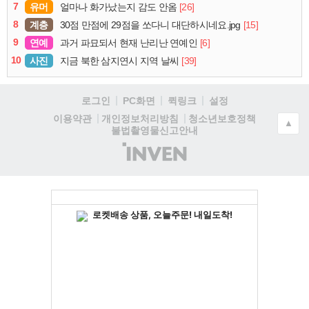
7
유머
[26]
얼마나 화가났는지 감도 안옴
8
계층
[15]
30점 만점에 29점을 쏘다니 대단하시네요.jpg
9
연예
[6]
과거 파묘되서 현재 난리난 연예인
10
사진
[39]
지금 북한 삼지연시 지역 날씨
로그인
PC화면
퀵링크
설정
청소년보호정책
이용약관
개인정보처리방침
▲
불법촬영물신고안내
(주)
인
벤