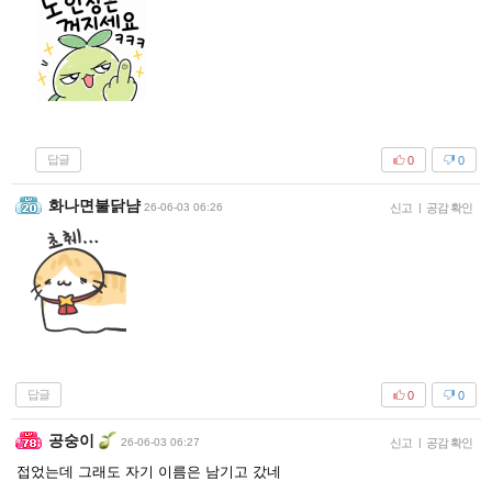
답글
0
0
화나면불닭냠
26-06-03 06:26
신고
|
공감 확인
답글
0
0
공숭이
26-06-03 06:27
신고
|
공감 확인
접었는데 그래도 자기 이름은 남기고 갔네