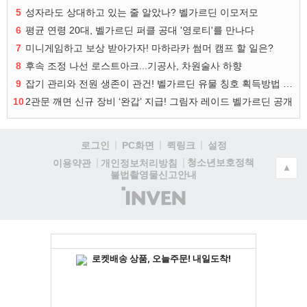
5
성자라도 상대하고 있는 줄 알았나? 벨가르딘 이모저모
6
평균 연령 20대, 벨가르딘 퍼클 공대 '영로티'를 만나다
7
미니게임하고 보상 받아가자! 마하라카 썸머 캠프 할 일은?
8
후속 조정 나선 로스트아크...기공사, 차원술사 하향
9
잡기 관리와 전원 생존이 관건! 벨가르딘 유물 칭호 획득방법 정리
10
2관문 깨면 신규 장비 ‘완갑’ 지급! 그림자 레이드 벨가르딘 공개
로그인
PC화면
퀵링크
설정
청소년보호정책
이용약관
개인정보처리방침
▲
불법촬영물신고안내
(주)
인
벤