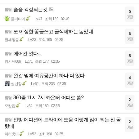
슬슬 걱정되는것
잡담
0
댓글
클레티아
Lv.47
조회 129
02:40
또 이상한 똥글쓰고 글삭제하는 놈있네
잡담
6
댓글
절세장공
Lv.23
조회 165
02:35
에어컨 껏다...
잡담
5
댓글
임시닉666
Lv.71
조회 177
02:35
완갑 밑에 여유공간이 하나 더 있다
잡담
4
댓글
설난향
Lv.61
조회 233
02:35
360줄 11시 7시 카운터 어디로 쏨?
잡담
2
댓글
모캅캅
Lv.34
조회 189
02:35
인방 에디션이 트라이에 도움 이렇게 많이 되는 진 몰
잡담
2
랐네
댓글
히히웃어
Lv.52
조회 196
02:35