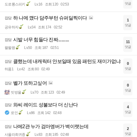
댓글
도로롱스피키
Lv.16
조회 120
02:53
하 나메 깼다 담주부턴 슈퍼딜찍이다
잡담
1
댓글
공유하자
Lv.34
조회 174
02:52
시발 너무 힘들다 진짜...........
잡담
11
댓글
왈왈왕
Lv.50
조회 187
02:51
클했는데 내캐릭터 안보일때 있음 패턴도 재미가없냐
잡담
0
댓글
하품1
Lv.42
조회 80
02:49
벨가 또하고싶어
잡담
0
댓글
빗방울
Lv.70
조회 123
02:49
와씨 레이드 성불보다 더 신난다
잡담
4
댓글
로인
Lv.86
조회 142
02:48
나메2관 누가 검마엥버가 벽이랫는데
잡담
2
댓글
사올라희귀종
Lv.83
조회 185
02:48