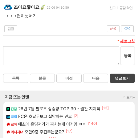
조아요좋아요
26-06-04 10:50
신고
|
공감 확인
ㅋㅋㅋ접히셧어?
답글
0
0
새로고침
등록
목록
본문
이전
다음
댓글보기
지금 뜨는 인벤
더보기+
[13]
26년 7월 팔로우 상승량 TOP 30 - 월간 치지직
잡담
[2]
FC온 호날두보고 실망하는 민교
클립
[140]
애초에 홀딩저가가 짜치는게 이거임 ㅋㅋ
로아
[17]
오만9층 주긴주는군요?
리니지M