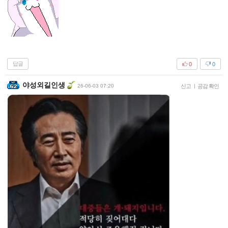
답글
0
0
야성외길인생
26-06-03 07:20
신고
|
공감 확인