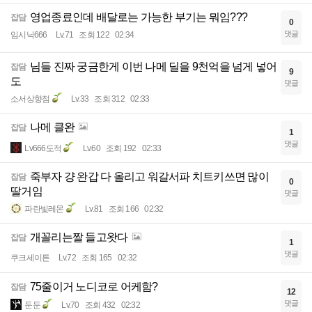
영업종료인데 배달로는 가능한 부기는 뭐임???
잡담
0
댓글
임시닉666
Lv.71
조회 122
02:34
님들 진짜 궁금한게 이번 나메 딜을 9천억을 넘게 넣어
잡담
9
도
댓글
소서상향점
Lv.33
조회 312
02:33
나메 클완
잡담
1
댓글
Lv666도적
Lv.60
조회 192
02:33
죽부자 걍 완갑 다 올리고 워갈서파 치트키쓰면 많이
잡담
0
딸거임
댓글
파란빛레몬
Lv.81
조회 166
02:32
개꼴리는짤 들고왓다
잡담
1
댓글
쿠크세이튼
Lv.72
조회 165
02:32
75줄이거 노디코로 어케함?
잡담
12
댓글
둔둔
Lv.70
조회 432
02:32