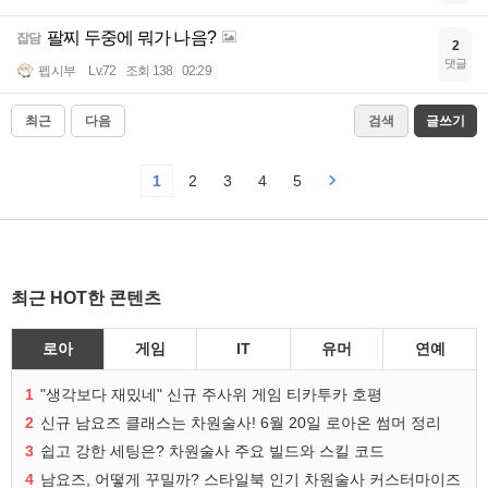
팔찌 두중에 뭐가 나음?
잡담
2
댓글
펩시부
Lv.72
조회 138
02:29
최근
다음
검색
글쓰기
1
2
3
4
5
최근 HOT한 콘텐츠
로아
게임
IT
유머
연예
1
"생각보다 재밌네" 신규 주사위 게임 티카투카 호평
2
신규 남요즈 클래스는 차원술사! 6월 20일 로아온 썸머 정리
3
쉽고 강한 세팅은? 차원술사 주요 빌드와 스킬 코드
4
남요즈, 어떻게 꾸밀까? 스타일북 인기 차원술사 커스터마이즈