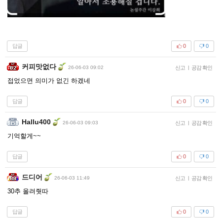
답글
0
0
커피맛없다
26-06-03 09:02
신고
|
공감 확인
접었으면 의미가 없긴 하겠네
답글
0
0
Hallu400
26-06-03 09:03
신고
|
공감 확인
기억할게~~
답글
0
0
드디어
26-06-03 11:49
신고
|
공감 확인
30추 올려줫따
답글
0
0