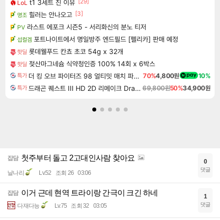
[29]
t1 3세트 진 이유
LoL
[3]
힐러는 안나오고
명조
라스트 에포크 시즌5 - 서리화신의 분노 티저
PV
포트나이트에서 명일방주 엔드필드 [펠리카] 판매 예정
섭컬겜
롯데웰푸드 칸쵸 초코 54g x 32개
핫딜
젖산마그네슘 식약청인증 100% 14회 x 6박스
핫딜
더 킹 오브 파이터즈 98 얼티밋 매치 파이널 에디션 THE KING OF FIGHTERS 98 ULTIMATE MATCH FINAL EDITION
70%
4,800원
10%
특가
드래곤 퀘스트 III HD 2D 리메이크 Dragon Quest III HD 2D Remake
69,800원
50%
34,900원
특가
첫주부터 돌고 2고대인사람 찾아요
잡담
0
댓글
날나리
Lv.52
조회 26
03:06
이거 근데 현역 트라이랑 간극이 크긴 하네
잡담
1
댓글
다재다능
Lv.75
조회 32
03:05