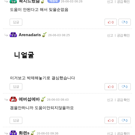
쪽지드렸슴
26-06-03 06:26
신고
|
공감 확인
도움이 안된다고 해서 잊을순없음
답글
0
0
Arenadaris
26-06-03 08:25
신고
|
공감 확인
이거보고 박제해놓기로 결심했습니다
답글
0
0
에버섭에바
26-06-03 08:43
신고
|
공감 확인
겜을안하니까 도움이안되지않을까요
답글
0
0
화련s
26-06-03 09:36
신고
|
공감 확인