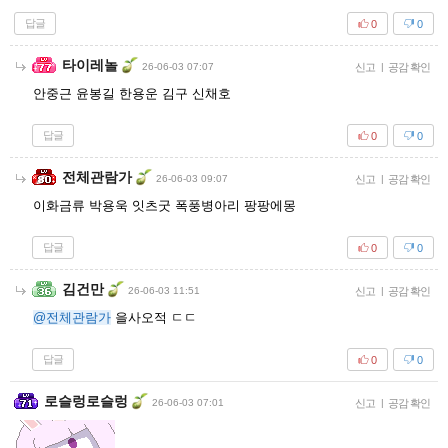
답글
0
0
타이레놀
26-06-03 07:07
신고
|
공감 확인
안중근 윤봉길 한용운 김구 신채호
답글
0
0
전체관람가
26-06-03 09:07
신고
|
공감 확인
이화금류 박용욱 잇츠굿 폭풍병아리 팡팡에몽
답글
0
0
김건만
26-06-03 11:51
신고
|
공감 확인
@전체관람가
을사오적 ㄷㄷ
답글
0
0
로슬렁로슬렁
26-06-03 07:01
신고
|
공감 확인