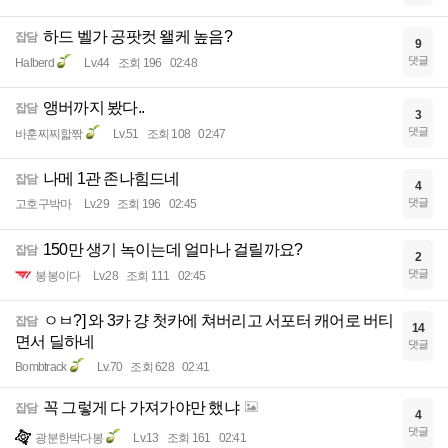
하드 벨가 공팟컷 왤케 높음?
잡담
9
댓글
Halberd
Lv.44
조회 196
02:48
앵버까지 봤다..
잡담
3
댓글
바훈찌찌핣짞
Lv.51
조회 108
02:47
나메 1관 존나힘드네
잡담
4
댓글
고호구박마
Lv.29
조회 196
02:45
150만 생기 녹이는데 얼마나 걸릴까요?
잡담
2
댓글
봉봉이다
Lv.28
조회 111
02:45
ㅇㅂ?] 와 3카 걍 첫카에 쳐버리고 서포터 캐어로 버티
잡담
14
면서 딜하네
댓글
Bombtrack
Lv.70
조회 628
02:41
꼭 그렇게 다 가져가야만 했냐
잡담
4
댓글
광분한박다봉
Lv.13
조회 161
02:41