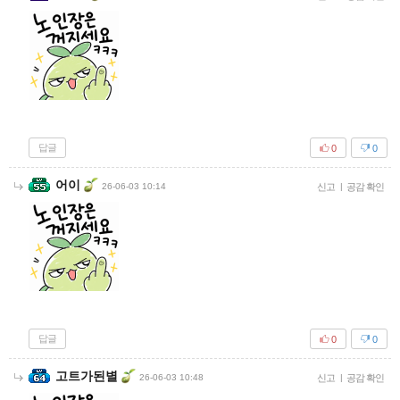
답글
0
0
어이
26-06-03 10:14
신고
|
공감 확인
답글
0
0
고트가된별
26-06-03 10:48
신고
|
공감 확인