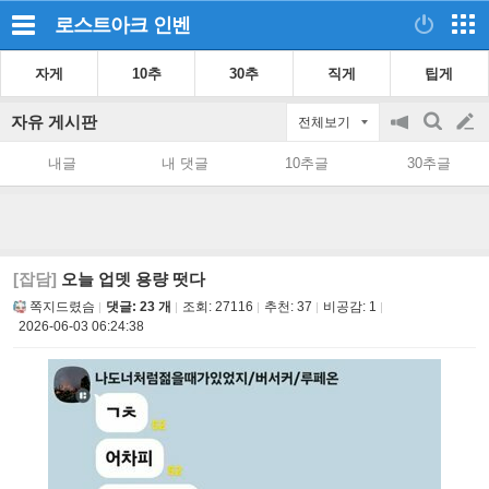
로스트아크
인벤
자게
10추
30추
직게
팁게
자유 게시판
전체보기
공
검
글
지
색
내글
내 댓글
10추글
30추글
on/off
쓰
기
[잡담]
오늘 업뎃 용량 떳다
쪽지드렸슴
댓글: 23 개
조회:
27116
추천:
37
비공감:
1
2026-06-03 06:24:38