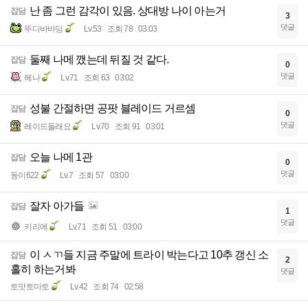
난 좀 그런 감각이 있음. 상대방 나이 아는거
잡담
3
댓글
뚜디바바딩
Lv.53
조회 78
03:03
둘째 나메 깼는데 뒤질 것 같다.
잡담
0
댓글
헤나
Lv.71
조회 63
03:02
성불 간절하면 공팟 블레이드 거르셈
잡담
0
댓글
레이드돌래요
Lv.70
조회 91
03:01
오늘 나메 1관
잡담
0
댓글
동이622
Lv.7
조회 57
03:00
잘자 아가들
잡담
1
댓글
키리에
Lv.71
조회 51
03:00
이 ㅅㄲ들 지금 주말에 트라이 박는다고 10추 갱신 소
잡담
2
홀히 하는거봐
댓글
토맛토마토
Lv.42
조회 74
02:58