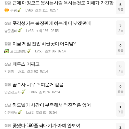
근데 매칭모드 못하는사람 욕하는것도 이해가 가긴함
잡담
5
댓글
무쌩
Lv.66
조회 111
02:57
폿각성기는 불장판에 하는게 더 낫겠던데
잡담
3
댓글
냥꾼옵빠
Lv.33
조회 156
02:55
지금 제일 전압 비싼곳이 어디임?
잡담
0
댓글
모코코덮밥
Lv.56
조회 86
02:54
페투스 어쩌고
잡담
0
댓글
악형임
Lv.11
조회 62
02:54
곰수사 너무 귀여운거 같음
잡담
0
댓글
명언전도사
Lv.66
조회 74
02:54
하드벨가 시간이 부족해서 터진적은 없어
잡담
1
댓글
이건아닞
Lv.32
조회 86
02:54
좆됐다 190줄 싸대기가 아예 안보여
잡담
2