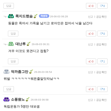
답글
0
0
쪽지드렸슴
26-06-03 06:28
신고
|
공감 확인
동물은 죽어서 가죽을 남기고 로아인은 접어서 닉을 남긴다
답글
0
0
대난투
26-06-03 06:31
신고
|
공감 확인
겨우 이것도 못견디고 접힘?
답글
0
1
억까좀그만
26-06-03 06:54
신고
|
공감 확인
뛰발 ㅋㅋㅋㅋㅋㅋ뭐뜬줄알앗자낰ㅋㅋ
답글
0
0
소풍왔노
26-06-03 06:58
신고
|
공감 확인
독립운동가 5명만 대보셈