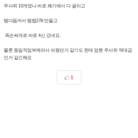
주사위 10개였나 바로 쐐기에서 다 굴리고
템다듬어서 템렙278 만들고
죽손싸개로 바로 4신 갔네요.
물론 동일직업부케라서 쉬웠던거 같기도 한데 암튼 주사위 역대급
인거 같긴해요
1