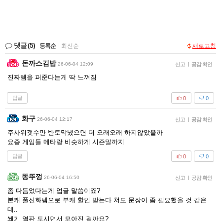
댓글
(5)
등록순
|
최신순
새로고침
돈까스김밥
26-06-04 12:09
신고
|
공감 확인
진짜템을 퍼준다는게 딱 느껴짐
답글
0
0
화구
26-06-04 12:17
신고
|
공감 확인
주사위갯수만 반토막냈으면 더 오래오래 하지않았을까
요즘 게임들 메타랑 비슷하게 시즌말까지
답글
0
0
똥뚜껑
26-06-04 16:50
신고
|
공감 확인
좀 다듬었다는게 업글 말씀이죠?
본캐 풀신화템으로 부캐 할인 받는다 쳐도 문장이 좀 필요했을 것 같은
데..
쐐기 열판 도시면서 모아진 걸까요?