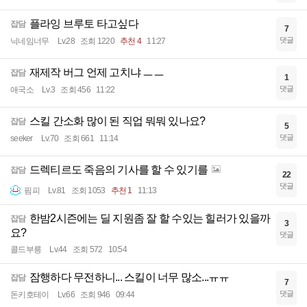
플라잉 브루토 타고싶다
잡담
7
댓글
닉네임너무
Lv.28
조회 1220
추천 4
11:27
재제작 버그 언제 고치냐 ㅡㅡ
잡담
1
댓글
애국소
Lv.3
조회 456
11:22
스킬 간소화 많이 된 직업 뭐뭐 있나요?
잡담
5
댓글
seeker
Lv.70
조회 661
11:14
드렉티르도 죽음의 기사를 할 수 있기를
잡담
22
댓글
핌피
Lv.81
조회 1053
추천 1
11:13
한밤2시즌에는 딜 지원좀 잘 할 수있는 힐러가 있을까
잡담
3
요?
댓글
콜드부릉
Lv.44
조회 572
10:54
잠행하다 무전하니... 스킬이 너무 많소...ㅠㅠ
잡담
7
댓글
돈키호테이
Lv.66
조회 946
09:44