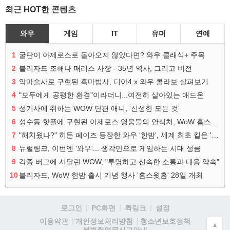
최근 HOT한 콘텐츠
와우
게임
IT
유머
연예
1
굴단이 아제로스로 돌아오지 않았다면? 와우 클래식+ 주목
2
블리자드 조해나 패리스 사장 - 35년 역사, 그리고 비전
3
악마술사로 구현된 흑마법사, 디아4 x 와우 콜라보 살펴보기
4
"모두에게 공평한 환경"이라더니...여전히 살아있는 애드온
5
성기사에 취하는 WOW 단편 애니, '신성한 모든 것'
6
성수동 핫플에 구현된 아제로스 영웅들의 안식처, WoW 홈스윗홈
7
"해치웠나?" 히든 페이즈 등장한 와우 '한밤', 세계 최초 킬은 '팀 리퀴드'
8
뉴럴링크, 이번엔 '와우'... 생각만으로 게임하는 시대 성큼
9
각종 버그에 시달린 WOW, "투명하고 신속한 소통과 대응 약속"
10
블리자드, WoW 한밤 출시 기념 행사 '홈스윗홈' 28일 개최
로그인
PC화면
퀵링크
설정
청소년보호정책
이용약관
개인정보처리방침
▲