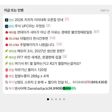
지금 뜨는 인벤
더보기+
[7]
2026 치지직 이리대회 오픈컵 안내
정보
[3]
주식 UFC라는 우정잉
클립
[57]
썬데이가 샤타가 아닌 큰 이유는 경매장 불안정때문일듯
메이플
[14]
아떨린다 한시간후면
리니지M
[15]
주말패키지가 나왔읍니다.
리니지M
메모리 3사, 2027년 생산분 완판?
해외겜
[3]
FF7 외전 세계관, 완결편에 집결
해외겜
여기서 R1 뭘 말하는거고 R2가 뭘말하는걸까요?
명조
아르기닌 플러스 120정
핫딜
찹쌀누룽지 288g x 4개
핫딜
닌텐도 스위치 2 본체 + 젤다의 전설 티어스 오브 더 킹덤 닌텐도 스위치 2 에디션 + 젤다의 전설 브레스 오브 더 와일드 닌텐도 스위치 2 에디션 번들
817,600원
1%
809,420원
특가
덴샤어택 Denshattack
24,990원
5%
특가