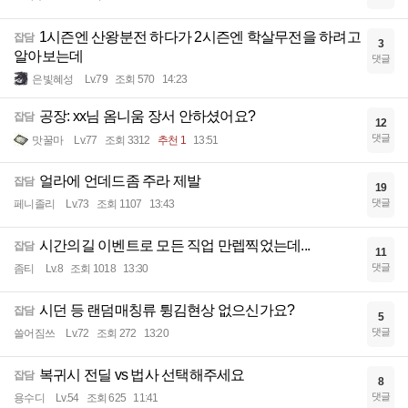
1시즌엔 산왕분전 하다가 2시즌엔 학살무전을 하려고
잡담
3
알아보는데
댓글
은빛혜성
Lv.79
조회 570
14:23
공장: xx님 옴니움 장서 안하셨어요?
잡담
12
댓글
맛꿀마
Lv.77
조회 3312
추천 1
13:51
얼라에 언데드좀 주라 제발
잡담
19
댓글
페니졸리
Lv.73
조회 1107
13:43
시간의길 이벤트로 모든 직업 만렙찍었는데...
잡담
11
댓글
좀티
Lv.8
조회 1018
13:30
시던 등 랜덤매칭류 튕김현상 없으신가요?
잡담
5
댓글
쓸어짐쓰
Lv.72
조회 272
13:20
복귀시 전딜 vs 법사 선택해주세요
잡담
8
댓글
용수디
Lv.54
조회 625
11:41