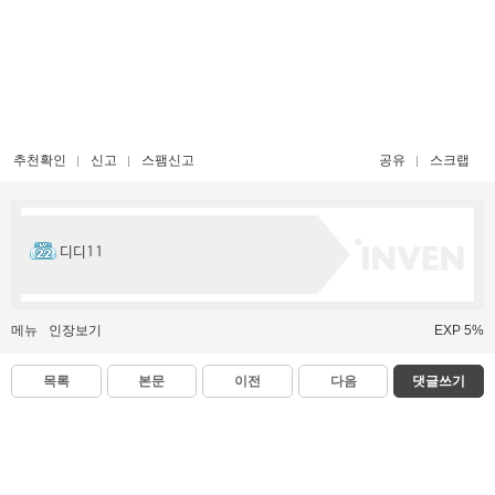
추천확인
신고
스팸신고
공유
스크랩
디디11
메뉴
인장보기
EXP 5%
목록
본문
이전
다음
댓글쓰기