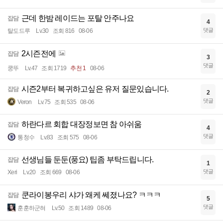
근데 한밤 레이드는 포탈 안주나요
잡담
4
댓글
탈도드루
Lv.30
조회 816
08-06
2시즌전에
잡담
3
댓글
쿵뚜
Lv.47
조회 1719
추천 1
08-06
시즌2부터 복귀하고싶은 유저 질문있습니다.
잡담
2
댓글
Veron
Lv.75
조회 535
08-06
하란다르 회합 대장정보면 참 아쉬움
잡담
4
댓글
통청수
Lv.83
조회 575
08-06
선생님들 둔둔(풍요) 팁좀 부탁드립니다.
잡담
1
댓글
Xeri
Lv.20
조회 669
08-06
쿤라이봉우리 샤가 왜케 쎄졌나요? ㅋㅋㅋ
잡담
5
댓글
훈훈하군혀
Lv.50
조회 1489
08-06