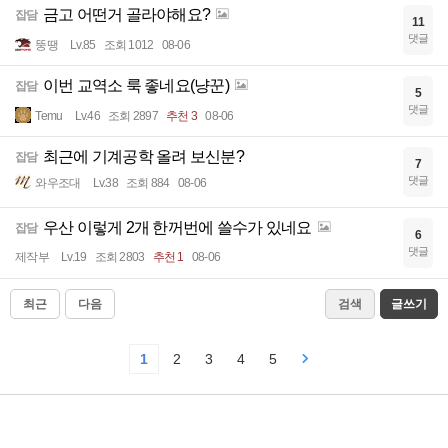
금고 어떤거 골라야해요?
잡담
11
댓글
뚱땡
Lv.85
조회 1012
08-06
이번 교역소 룩 좋네요(냥꾼)
잡담
5
댓글
Temu
Lv.46
조회 2897
추천 3
08-06
최근에 기계공학 올려 보신분?
잡담
7
댓글
와우조대
Lv.38
조회 884
08-06
우산 이렇게 2개 한꺼번에 쓸수가 있네요
잡담
6
댓글
제작부
Lv.19
조회 2803
추천 1
08-06
최근
다음
검색
글쓰기
1
2
3
4
5