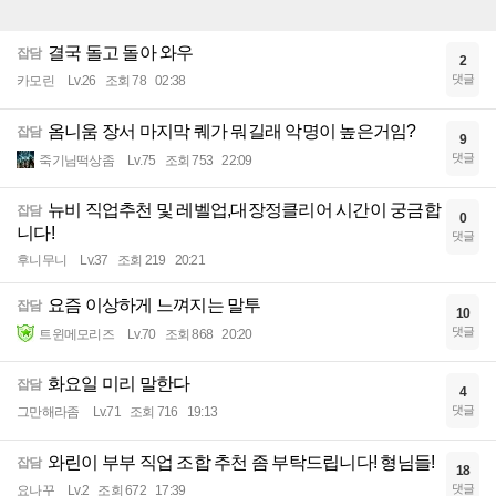
결국 돌고 돌아 와우
잡담
2
댓글
카모린
Lv.26
조회 78
02:38
옴니움 장서 마지막 퀘가 뭐길래 악명이 높은거임?
잡담
9
댓글
죽기님떡상좀
Lv.75
조회 753
22:09
뉴비 직업추천 및 레벨업,대장정클리어 시간이 궁금합
잡담
0
니다!
댓글
후니무니
Lv.37
조회 219
20:21
요즘 이상하게 느껴지는 말투
잡담
10
댓글
트윈메모리즈
Lv.70
조회 868
20:20
화요일 미리 말한다
잡담
4
댓글
그만해라좀
Lv.71
조회 716
19:13
와린이 부부 직업 조합 추천 좀 부탁드립니다! 형님들!
잡담
18
댓글
요나꾸
Lv.2
조회 672
17:39