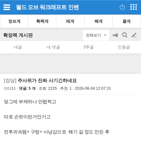
월드 오브 워크래프트
인벤
정보게
확팩게
레게
쐐게
클게
확장팩 게시판
전체보기
공
검
글
지
색
내글
내 댓글
3추글
인증글
on/off
쓰
기
[잡담]
주사위가 진짜 사기긴하네요
디디11
댓글: 5 개
조회:
2235
추천:
1
2026-06-04 12:07:31
엊그제 부케하나 만렙찍고
따로 손팟이런거안가고
전투귀속템+ 구렁+ 사냥감으로 쐐기 갈 정도 만든 후