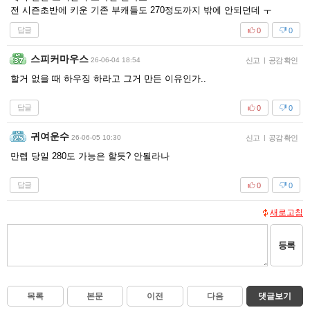
전 시즌초반에 키운 기존 부캐들도 270정도까지 밖에 안되던데 ㅜ
답글
0
0
스피커마우스
26-06-04 18:54
신고
|
공감 확인
할거 없을 때 하우징 하라고 그거 만든 이유인가..
답글
0
0
귀여운수
26-06-05 10:30
신고
|
공감 확인
만렙 당일 280도 가능은 할듯? 안될라나
답글
0
0
새로고침
등록
목록
본문
이전
다음
댓글보기