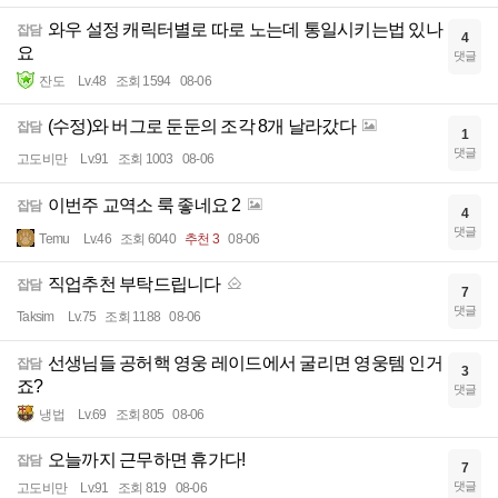
와우 설정 캐릭터별로 따로 노는데 통일시키는법 있나
잡담
4
요
댓글
잔도
Lv.48
조회 1594
08-06
(수정)와 버그로 둔둔의 조각 8개 날라갔다
잡담
1
댓글
고도비만
Lv.91
조회 1003
08-06
이번주 교역소 룩 좋네요 2
잡담
4
댓글
Temu
Lv.46
조회 6040
추천 3
08-06
직업추천 부탁드립니다
잡담
7
댓글
Taksim
Lv.75
조회 1188
08-06
선생님들 공허핵 영웅 레이드에서 굴리면 영웅템 인거
잡담
3
죠?
댓글
냉법
Lv.69
조회 805
08-06
오늘까지 근무하면 휴가다!
잡담
7
댓글
고도비만
Lv.91
조회 819
08-06