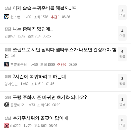
이제 슬슬 복귀준비를 해볼까..
잡담
2
댓글
윈스턴
Lv.80
조회 1578
추천 1
06:36
나는 황폐 재밌던데...
잡담
4
댓글
김쿤냥
Lv.42
조회 714
06:25
쪼렙으로 시던 달리다 넬타루스가 나오면 긴장해야 할
잡담
6
몹
댓글
훈훈하군혀
Lv.50
조회 1880
추천 6
03:59
2시즌에 복귀하려고 하는데
잡담
2
댓글
잉여인간
Lv.62
조회 611
01:45
구렁 주화 시즌 바뀌면 초기화 되나요?
잡담
1
댓글
콩콩이12
Lv.73
조회 949
00:19
추가주사위와 골팟이 답이네
잡담
0
댓글
rhd222
Lv.70
조회 862
08-06