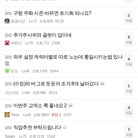
구렁 주화 시즌 바뀌면 초기화 되나요?
잡담
1
댓글
콩콩이12
Lv.73
조회 839
00:19
추가주사위와 골팟이 답이네
잡담
0
댓글
rhd222
Lv.70
조회 772
23:59
와우 설정 캐릭터별로 따로 노는데 통일시키는법 있나
잡담
4
요
댓글
잔도
Lv.48
조회 1479
19:44
(수정)와 버그로 둔둔의 조각 8개 날라갔다
잡담
1
댓글
고도비만
Lv.91
조회 966
16:19
이번주 교역소 룩 좋네요 2
잡담
4
댓글
Temu
Lv.46
조회 5889
추천 3
15:57
직업추천 부탁드립니다
잡담
7
댓글
Taksim
Lv.75
조회 1131
15:42