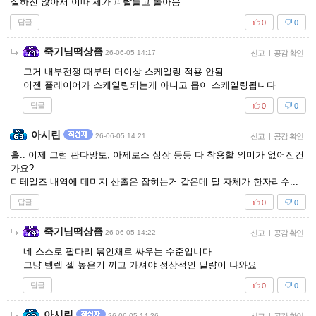
실하진 않아서 이따 제가 피랄들고 돌아봄
답글
0
0
죽기님떡상좀
26-06-05 14:17
신고
|
공감 확인
그거 내부전쟁 때부터 더이상 스케일링 적용 안됨
이젠 플레이어가 스케일링되는게 아니고 몹이 스케일링됩니다
답글
0
0
아시린
26-06-05 14:21
신고
|
공감 확인
흘.. 이제 그럼 판다망토, 아제로스 심장 등등 다 착용할 의미가 없어진건
가요?
디테일즈 내역에 데미지 산출은 잡히는거 같은데 딜 자체가 한자리수...
답글
0
0
죽기님떡상좀
26-06-05 14:22
신고
|
공감 확인
네 스스로 팔다리 묶인채로 싸우는 수준입니다
그냥 템렙 젤 높은거 끼고 가셔야 정상적인 딜량이 나와요
답글
0
0
아시린
26-06-05 14:26
|