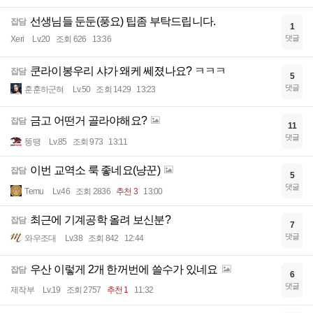
선생님들 둔둔(풍요) 팁좀 부탁드립니다.
잡담
1
댓글
Xeri
Lv.20
조회 626
13:36
쿤라이봉우리 샤가 왜케 쎄졌나요? ㅋㅋㅋ
잡담
5
댓글
훈훈하군혀
Lv.50
조회 1429
13:23
금고 어떤거 골라야해요?
잡담
11
댓글
뚱땡
Lv.85
조회 973
13:11
이번 교역소 룩 좋네요(냥꾼)
잡담
5
댓글
Temu
Lv.46
조회 2836
추천 3
13:00
최근에 기계공학 올려 보신분?
잡담
7
댓글
와우조대
Lv.38
조회 842
12:44
우산 이렇게 2개 한꺼번에 쓸수가 있네요
잡담
6
댓글
제작부
Lv.19
조회 2757
추천 1
11:32