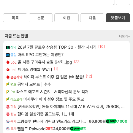
목록
본문
이전
다음
댓글보기
지금 뜨는 인벤
더보기+
[10]
26년 7월 팔로우 상승량 TOP 30 - 월간 치지직
잡담
마크 RPG 고민하는 이경민?
클립
[77]
올 시즌 구마유시 솔킬 64회..jpg
LoL
[1]
페이즈 영애짤 찾았다
LoL
[12]
하이퍼 부스트 이후 길 잃은 뉴비분들!
검은사막
공명자 모먼트 | 수수
명조
라스트 에포크 시즌5 - 서리화신의 분노 티저
PV
아사쿠라 마이 성우 정보 및 주요 필모
아스오라
[카드5%할인] 애플 아이패드 11세대 A16 WiFi 실버, 256GB, WiFi전용
핫딜
핸디엄 일상기준 콜드브루, 1L, 1개
핫딜
그랑블루 판타지 리링크 엔드리스 라그나로크 Granblue Fantasy Relink Endless Ragnarok
66,800원
7,000
특가
팰월드 Palworld
25%
24,000원
5%
특가