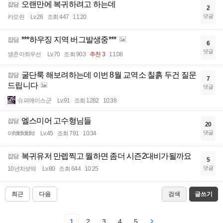
오랜만에 복귀하려고 하는데
잡담
2
댓글
카모린
Lv.26
조회 447
11:20
***하우징 지역 버그발생중***
잡담
6
댓글
생존이최우선
Lv.70
조회 903
추천 3
11:08
굴단룩 해보려하는데 이번 8월 교역소 칠흙 두건 질문
잡담
7
드립니다
댓글
슈퍼에이스군
Lv.91
조회 1282
10:38
엘스미어 고수형님들
잡담
20
댓글
아fdfdfdfdfd
Lv.45
조회 791
10:34
복귀유저 만렙찍고 뭘하면 좀더 시즌2대비가될까요
잡담
5
댓글
10년차보딱
Lv.80
조회 644
10:25
최근
다음
검색
글쓰기
1
2
3
4
5