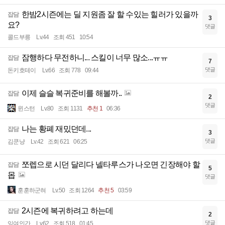
한밤2시즌에는 딜 지원좀 잘 할 수있는 힐러가 있을까
잡담
3
요?
댓글
콜드부릉
Lv.44
조회 451
10:54
잠행하다 무전하니... 스킬이 너무 많소...ㅠㅠ
잡담
7
댓글
돈키호테이
Lv.66
조회 778
09:44
이제 슬슬 복귀준비를 해볼까..
잡담
2
댓글
윈스턴
Lv.80
조회 1131
추천 1
06:36
나는 황폐 재밌던데...
잡담
3
댓글
김쿤냥
Lv.42
조회 621
06:25
쪼렙으로 시던 달리다 넬타루스가 나오면 긴장해야 할
잡담
5
몹
댓글
훈훈하군혀
Lv.50
조회 1264
추천 5
03:59
2시즌에 복귀하려고 하는데
잡담
2
댓글
잉여인간
Lv.62
조회 518
01:45