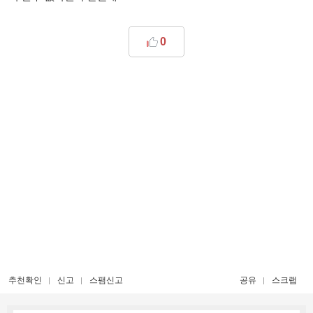
0
추천확인
신고
스팸신고
공유
스크랩