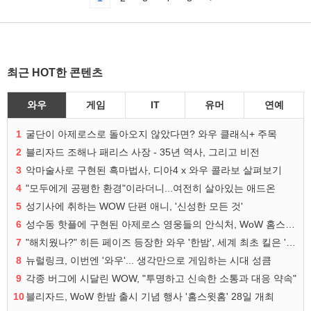
최근 HOT한 콘텐츠
와우
게임
IT
유머
연예
1
굴단이 아제로스로 돌아오지 않았다면? 와우 클래식+ 주목
2
블리자드 조해나 패리스 사장 - 35년 역사, 그리고 비전
3
악마술사로 구현된 흑마법사, 디아4 x 와우 콜라보 살펴보기
4
"모두에게 공평한 환경"이라더니...여전히 살아있는 애드온
5
성기사에 취하는 WOW 단편 애니, '신성한 모든 것'
6
성수동 핫플에 구현된 아제로스 영웅들의 안식처, WoW 홈스윗홈
7
"해치웠나?" 히든 페이즈 등장한 와우 '한밤', 세계 최초 킬은 '팀 리퀴드'
8
뉴럴링크, 이번엔 '와우'... 생각만으로 게임하는 시대 성큼
9
각종 버그에 시달린 WOW, "투명하고 신속한 소통과 대응 약속"
10
블리자드, WoW 한밤 출시 기념 행사 '홈스윗홈' 28일 개최