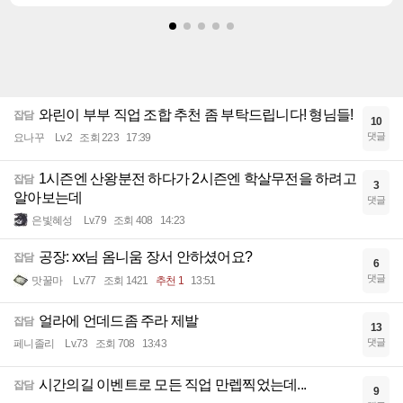
와린이 부부 직업 조합 추천 좀 부탁드립니다! 형님들!
잡담
10
댓글
요나꾸
Lv.2
조회 223
17:39
1시즌엔 산왕분전 하다가 2시즌엔 학살무전을 하려고
잡담
3
알아보는데
댓글
은빛혜성
Lv.79
조회 408
14:23
공장: xx님 옴니움 장서 안하셨어요?
잡담
6
댓글
맛꿀마
Lv.77
조회 1421
추천 1
13:51
얼라에 언데드좀 주라 제발
잡담
13
댓글
페니졸리
Lv.73
조회 708
13:43
시간의길 이벤트로 모든 직업 만렙찍었는데...
잡담
9