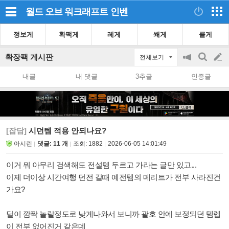
월드 오브 워크래프트
인벤
정보게
확팩게
레게
쐐게
클게
확장팩 게시판
전체보기
공
검
글
지
색
내글
내 댓글
3추글
인증글
on/off
쓰
기
[잡담]
시던템 적용 안되나요?
아시린
댓글: 11 개
조회:
1882
2026-06-05 14:01:49
이거 뭐 아무리 검색해도 전설템 두르고 가라는 글만 있고...
이제 더이상 시간여행 던전 갈때 예전템의 메리트가 전부 사라진건
가요?
딜이 깜짝 놀랄정도로 낮게나와서 보니까 괄호 안에 보정되던 템렙
이 전부 없어진거 같은데