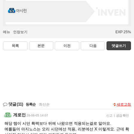
아시린
메뉴
인장보기
EXP 25%
목록
본문
이전
다음
댓글쓰기
댓글
(11)
등록순
|
최신순
새로고침
게로인
26-06-05 14:07
신고
|
공감 확인
해당 템이 시던 확팩보다 뒤에 나왔으면 적용되는걸로 알아요.
예를들어 아지노스는 오리 시던에선 적용, 리분에선 X 이렇게요. 근데 확