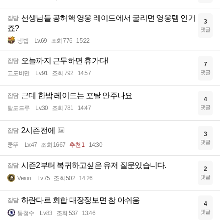
선생님들 공허핵 영웅 레이드에서 굴리면 영웅템 인거
잡담
3
죠?
댓글
냉법
Lv.69
조회 776
15:22
오늘까지 근무하면 휴가다!
잡담
7
댓글
고도비만
Lv.91
조회 792
14:57
근데 한밤 레이드는 포탈 안주나요
잡담
4
댓글
탈도드루
Lv.30
조회 781
14:47
2시즌전에
잡담
3
댓글
쿵뚜
Lv.47
조회 1667
추천 1
14:30
시즌2부터 복귀하고싶은 유저 질문있습니다.
잡담
2
댓글
Veron
Lv.75
조회 502
14:26
하란다르 회합 대장정보면 참 아쉬움
잡담
4
댓글
통청수
Lv.83
조회 537
13:46