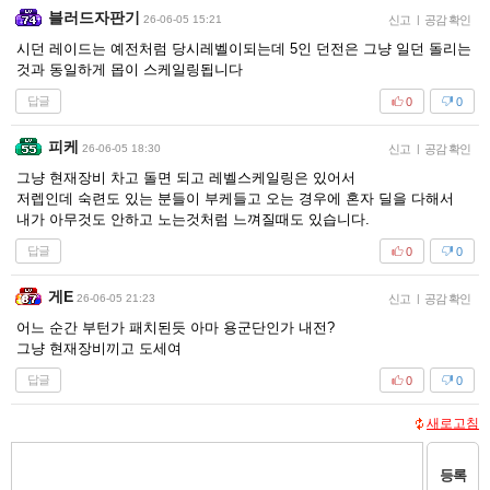
블러드자판기
26-06-05 15:21
신고
|
공감 확인
시던 레이드는 예전처럼 당시레벨이되는데 5인 던전은 그냥 일던 돌리는
것과 동일하게 몹이 스케일링됩니다
답글
0
0
피케
26-06-05 18:30
신고
|
공감 확인
그냥 현재장비 차고 돌면 되고 레벨스케일링은 있어서
저렙인데 숙련도 있는 분들이 부케들고 오는 경우에 혼자 딜을 다해서
내가 아무것도 안하고 노는것처럼 느껴질때도 있습니다.
답글
0
0
게E
26-06-05 21:23
신고
|
공감 확인
어느 순간 부턴가 패치된듯 아마 용군단인가 내전?
그냥 현재장비끼고 도세여
답글
0
0
새로고침
등록