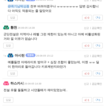
신고
공감 확인
@죽기님떡상좀
전부 버려야겠구나 ㅠㅠㅠㅠㅠㅠㅠ 답변 감사합니
다 아직도 적용되는 줄 알았어요
답글
0
0
황천
26-06-05 14:38
신고
|
공감 확인
군단전설은 지역이나 레벨 그런 제한이 있는게 아니고 아예 비활성화된
거라 낄 이유가 없습니다
답글
0
0
아시린
26-06-05 15:12
신고
|
공감 확인
예를들면 아제라이트 방어구 + 심장 조합이 좋았는데, 이젠 ㅠㅠ 딜
이 한자리로 들어갑니다 키르케반지라던가
답글
0
0
하스카시
26-06-05 14:39
신고
|
공감 확인
전설.유물 둘둘하고 시던돌때가 재미있었는데..
답글
1
0