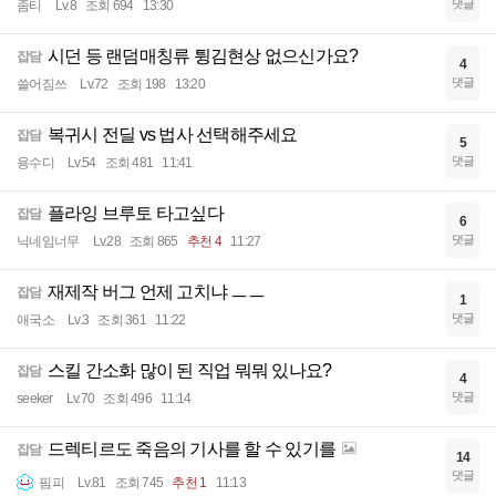
댓글
좀티
Lv.8
조회 694
13:30
시던 등 랜덤매칭류 튕김현상 없으신가요?
잡담
4
댓글
쓸어짐쓰
Lv.72
조회 198
13:20
복귀시 전딜 vs 법사 선택해주세요
잡담
5
댓글
용수디
Lv.54
조회 481
11:41
플라잉 브루토 타고싶다
잡담
6
댓글
닉네임너무
Lv.28
조회 865
추천 4
11:27
재제작 버그 언제 고치냐 ㅡㅡ
잡담
1
댓글
애국소
Lv.3
조회 361
11:22
스킬 간소화 많이 된 직업 뭐뭐 있나요?
잡담
4
댓글
seeker
Lv.70
조회 496
11:14
드렉티르도 죽음의 기사를 할 수 있기를
잡담
14
댓글
핌피
Lv.81
조회 745
추천 1
11:13