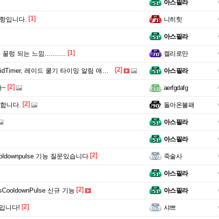
아스필라
[1]
청사항입니다.
니히힛
아스필라
[1]
꿀렁 되는 느낌...........
켈리로만
[2]
dTimer, 레이드 쿨기 타이밍 알림 애드온
아스필라
[2]
다~
aerfgdafg
[2]
 합니다.
돌아온불패
아스필라
아스필라
[2]
oldownpulse 기능 질문있습니다
죽술사
아스필라
[2]
 asCooldownPulse 신규 기능
아스필라
[2]
질문입니다!
샤쁘