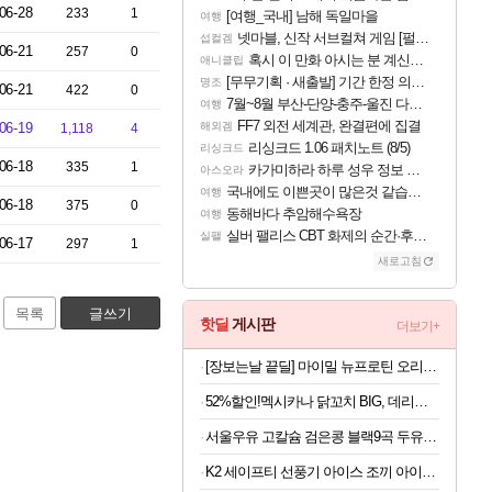
06-28
233
1
[여행_국내] 남해 독일마을
여행
넷마블, 신작 서브컬쳐 게임 [펄 인 블루] 티저 사이트 오픈
섭컬겜
06-21
257
0
혹시 이 만화 아시는 분 계신가요
애니클립
[무무기획 · 새출발] 기간 한정 의뢰 이벤트
명조
06-21
422
0
7월~8월 부산-단양-충주-울진 다녀왔어요~
여행
FF7 외전 세계관, 완결편에 집결
06-19
해외겜
1,118
4
리싱크드 1.06 패치노트 (8/5)
리싱크드
06-18
335
1
카가미하라 하루 성우 정보 및 주요 필모
아스오라
국내에도 이쁜곳이 많은것 같습니다
여행
06-18
375
0
동해바다 추암해수욕장
여행
실버 팰리스 CBT 화제의 순간·후기 모음
실팰
06-17
297
1
새로고침
목록
글쓰기
핫딜
게시판
더보기+
[장보는날 끝딜] 마이밀 뉴프로틴 오리지널 단백질음료 190ml, 30개 [원산지:상세설명에 표시]
52%할인!멕시카나 닭꼬치 BIG, 데리야끼, 400g, 1봉 + 매콤숯불, 450g, 1봉
서울우유 고칼슘 검은콩 블랙9곡 두유 190ml 20팩 등 행사 모음전
K2 세이프티 선풍기 아이스 조끼 아이스팩 쿨링 냉풍 냉방 형광 작업조끼 베스트3(YE)