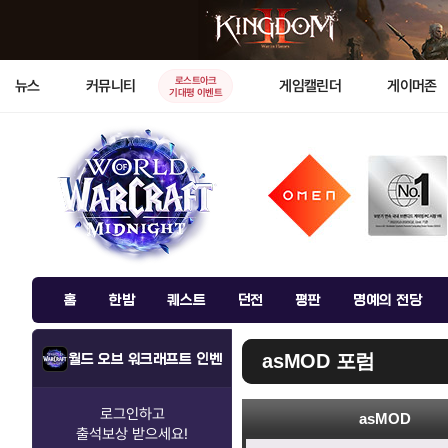
로스트아크
뉴스
커뮤니티
게임캘린더
게이머존
기대평 이벤트
홈
한밤
퀘스트
던전
평판
명예의 전당
asMOD 포럼
월드 오브 워크래프트 인벤
로그인하고
asMOD
출석보상
받으세요!