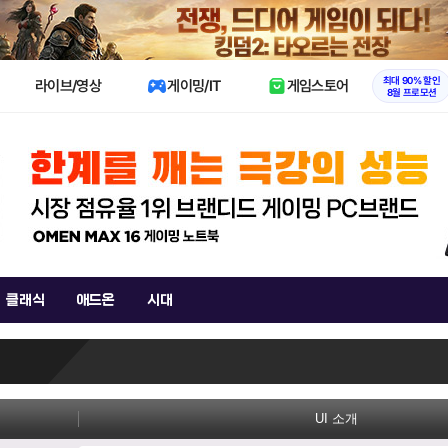
X
최대 90% 할인
라이브/영상
게이밍/IT
게임스토어
8월 프로모션
클래식
애드온
시대
UI 소개