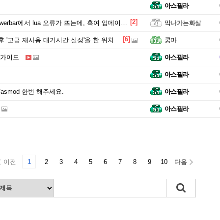
아스필라
[2]
ar에서 lua 오류가 뜨는데, 혹여 업데이트 해주실 수 있으실까요?
막나가는화살
[6]
급 재사용 대기시간 설정'을 한 위치가 자꾸 바뀝니다.;;
쿵마
 가이드
아스필라
아스필라
 /asmod 한번 해주세요.
아스필라
아스필라
이전
1
2
3
4
5
6
7
8
9
10
다음