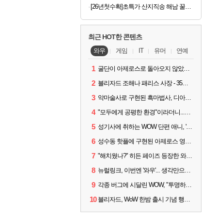
[26년첫수확]초특가 산지직송 해남 꿀고구마
최근 HOT한 콘텐츠
와우
게임
IT
유머
연예
1
굴단이 아제로스로 돌아오지 않았다면? 와우 클래식+ 주목
2
블리자드 조해나 패리스 사장 - 35년 역사, 그리고 비전
3
악마술사로 구현된 흑마법사, 디아4 x 와우 콜라보 살펴보기
4
"모두에게 공평한 환경"이라더니...여전히 살아있는 애드온
5
성기사에 취하는 WOW 단편 애니, '신성한 모든 것'
6
성수동 핫플에 구현된 아제로스 영웅들의 안식처, WoW 홈스윗홈
7
"해치웠나?" 히든 페이즈 등장한 와우 '한밤', 세계 최초 킬은 '팀 리퀴드'
8
뉴럴링크, 이번엔 '와우'... 생각만으로 게임하는 시대 성큼
9
각종 버그에 시달린 WOW, "투명하고 신속한 소통과 대응 약속"
10
블리자드, WoW 한밤 출시 기념 행사 '홈스윗홈' 28일 개최