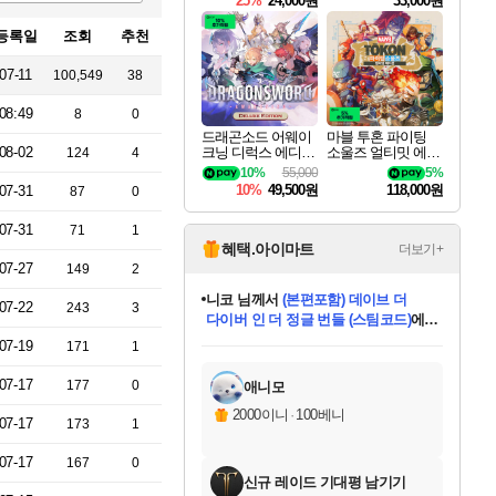
25%
24,000원
33,000원
등록일
조회
추천
07-11
100,549
38
08:49
8
0
드래곤소드 어웨이
마블 투혼 파이팅
08-02
크닝 디럭스 에디션
소울즈 얼티밋 에디
124
4
DragonSword Awake
션 MARVEL Tokon
10%
55,000
5%
ning Deluxe Edition
Fighting Souls Ultima
10%
49,500원
118,000원
07-31
87
0
te Edition
07-31
71
1
혜택.아이마트
더보기+
07-27
149
2
니코
님께서
(본편포함) 데이브 더
07-22
243
3
다이버 인 더 정글 번들 (스팀코드)
에
미스골든위크
별땡
당첨되셨습니다.
한건했습니다
프로틴스101
별빛희망
미오몬도
아기쿠키
eksxo
칠부
설레임v
어느덧
동작그만
영웅97
우는무
유리별
나무아래쉼터
달빛아이
밍끼
해무
님께서
님께서
님께서
님께서
님께서
님께서
님께서
님께서
님께서
님께서
님께서
님께서
님께서
님께서
님께서
엘든 링 밤의 통치자
님께서
네이버페이 1만원
로블록스 기프트카드
엘든 링 밤의 통치자
님께서
님께서
님께서
디스코 엘리시움 최종판
엘든 링 밤의 통치자
네이버페이 1만원
로블록스 기프트카드
인투 더 브리치
로블록스 기프트카드
로블록스 기프트카드
엘든 링 밤의 통치자
(본편포함) 데이브 더
(본편포함) 데이브 더
드래곤 퀘스트 XI S
네이버페이 1만원
몬스터 헌터 월드
마피아
로블록스
07-19
171
1
아이스본 마스터 에디션 (스팀코드)
디럭스 에디션 (스팀코드)
데피니티브 에디션 (스팀코드)
교환권
1만원권
디럭스 에디션 (스팀코드)
다이버 인 더 정글 번들 (스팀코드)
(스팀코드)
교환권
1만원권
디럭스 에디션 (스팀코드)
다이버 인 더 정글 번들 (스팀코드)
(스팀코드)
교환권
1만원권
기프트카드 1만 5천원권
지나간 시간을 찾아서 데피니티브
2만원권
디럭스 에디션 (스팀코드)
에 당첨되셨습니다.
에 당첨되셨습니다.
에 당첨되셨습니다.
에 당첨되셨습니다.
에 당첨되셨습니다.
에 당첨되셨습니다.
를 교환.
에 당첨되셨습니다.
에 당첨되셨습니다.
를 교환.
에
에
에
에
에
에
에
를
교환.
당첨되셨습니다.
당첨되셨습니다.
당첨되셨습니다.
당첨되셨습니다.
당첨되셨습니다.
당첨되셨습니다.
에디션 (스팀코드)
당첨되셨습니다.
를 교환.
07-17
177
0
애니모
2000이니
·
100베니
07-17
173
1
07-17
167
0
신규 레이드 기대평 남기기