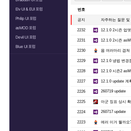
Elv UI & EUI 포럼
번호
Philip UI 포럼
공지
자주하는 질문 및 설
asMOD 포럼
2232
12.1.0 2시즌 업
Devil UI 포럼
2231
12.1.0 2시즌 a
Blue UI 포럼
2230
몹 여러마리 겹쳐 
2229
12.1.0 냉법 변경
2228
12.1.0 시즌2 a
2227
12.1.0 update 계
260719 update
2226
2225
아군 징표 상시 확인
260717 update
2224
2223
에러 이거 뭘까요