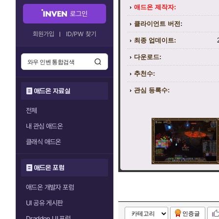
애드온 제작자:
로그인
클라이언트 버전:
회원가입
ID/PW 찾기
최종 업데이트:
다운로드:
추천수:
관심 등록수:
애드온 자료실
전체
내 관심 애드온
클래식 애드온
애드온 포럼
애드온 개발자 포럼
UI 공유 게시판
인증글
Draddon UI 포럼