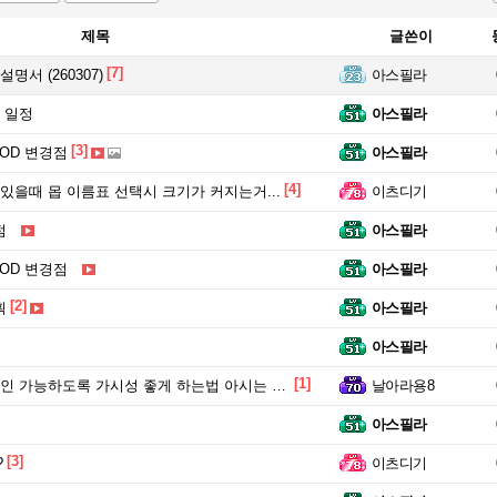
제목
글쓴이
[7]
명서 (260307)
아스필라
뎃 일정
아스필라
[3]
sMOD 변경점
아스필라
[4]
있을때 몹 이름표 선택시 크기가 커지는거...
이츠디기
점
아스필라
sMOD 변경점
아스필라
[2]
획
아스필라
아스필라
[1]
 가능하도록 가시성 좋게 하는법 아시는 분 계실까요?
날아라용8
아스필라
[3]
?
이츠디기