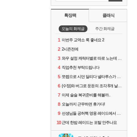
확장팩
클래식
오늘의 화제글
주간 화제글
1
이번주 교역소 룩 좋네요 2
2
2시즌전에
3
와우 설정 캐릭터별로 따로 노는데 통일시키는법 있나요
4
직업추천 부탁드립니다
5
쪼렙으로 시던 달리다 넬타루스가 나오면 긴장해야 할 몹
6
(수정)와 버그로 둔둔의 조각 8개 날라갔다
7
이제 슬슬 복귀준비를 해볼까..
8
오늘까지 근무하면 휴가다!
9
선생님들 공허핵 영웅 레이드에서 굴리면 영웅템 인거죠?
10
근데 한밤 레이드는 포탈 안주나요