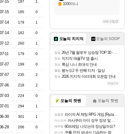
07-15
197
1
1000이니
07-15
185
0
새로고침
07-14
179
1
07-14
182
0
오늘의 치지직
오늘의 SOOP
07-12
260
1
26년 7월 팔로우 상승량 TOP 30 - 월간 치지직
잡담
07-11
179
0
치지직 애플TV 앱 출시
정보
07-07
199
0
룩삼 니니 초대석 안내
정보
봉누도2 두 번째 티저 - 일상
클립
07-07
235
2
2026 치지직 이리대회 오픈컵 안내
정보
더보기+
07-06
218
2
07-03
224
0
오늘의 팟벤
오늘의 핫벤
07-01
294
1
라이자 AI 채팅 RPG 게임 [RyzaChat: AI] 공개
섭컬겜
06-30
301
1
아사쿠라 마이 성우 정보 및 주요 필모
아스오라
60프레임 나오는데 정상일까요?
06-28
레퀴엠
206
0
쿠를 먼저 보내서 기습하는 법
비스트