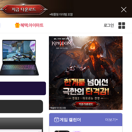
혜택.아이마트
로그인
인
벤
전
체
사
이
트
맵
게임 캘린더
더보기+