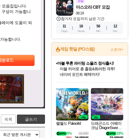
모집
함한 모음집입니다.
아스오라 CBT 모집
같은 구성이 가능합니
08.19
참가자 모집까지 남은 기간
 플레이에 도움이 되
11
18
56
11
Days
Hours
Min
Sec
 가능합니다.
게임 핫딜 (PC/스팀)
스토어+
마블 투혼 파이팅 소울즈 정식출시!
마블 히어로 총 출동&화려한 격투!
네이버 포인트 혜택까지!
인벤게임즈 8월 특별 할인!
드래곤소드: 어웨이크닝 입점!
문명 7 특별 할인!
귀무자: 검의 길 예약 판매 중!
비스트 오브 리인카네이션 정식 출시!
커세어 코브 출시 기념 할인!
더 렐릭 퍼스트 가디언 정식 출시
베데스다 40주년 기념 할인 중!
캡콤 프렌차이즈 할인 진행 중!
캡콤 일부 상품 상시 할인
스타워즈 은하계 레이서
로블록스 기프트 카드 공식 입점
인기 퍼블리셔 모음!
스팀으로 만나는 드래곤소드!
조선&고려 DLC 출시 예정
10% 할인과
게임프릭 신작 IP
해적'섬'을 발전시키자!
설화x하드코어 액션!
베데스다의 명작들을
몬헌, 바하 등 인기 IP를
몬헌 와일즈 & 드래곤즈 도그마2
인벤게임즈에서 10% 추가 적립
Robux를 가장 안전하고
최대 90% 할인가를 만나보세요!
네이버혜택과 함께 만나보세요!
50%할인&추가 적립까지!
이니&베니 혜택까지!
네이버 혜택가와 함께 예약하세요!
할인&네이버혜택으로 만나보세요!
네이버페이 혜택과 만나보세요!
40주년 프로모션으로 만나보세요!
할인가에 만나보세요!
일부 에디션 상시 할인!
혜택으로 예약 판매 중
편안하게 충전하세요
목록
글쓰기
팰월드 Palworld
드래곤소드 어웨이
크닝 DragonSword A
wakening
5%
32,000
10%