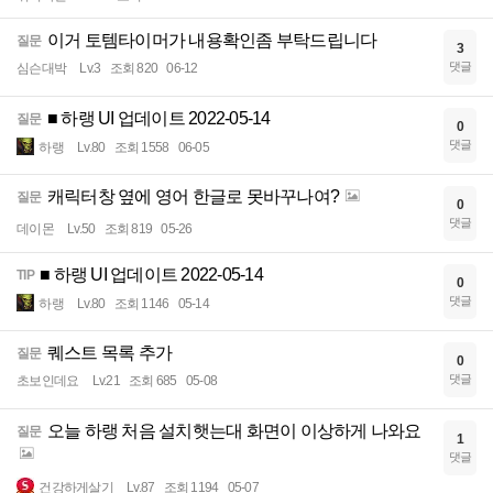
이거 토템타이머가 내용확인좀 부탁드립니다
질문
3
댓글
심슨대박
Lv.3
조회 820
06-12
■ 하랭 UI 업데이트 2022-05-14
질문
0
댓글
하랭
Lv.80
조회 1558
06-05
캐릭터창 옆에 영어 한글로 못바꾸나여?
질문
0
댓글
데이몬
Lv.50
조회 819
05-26
■ 하랭 UI 업데이트 2022-05-14
TIP
0
댓글
하랭
Lv.80
조회 1146
05-14
퀘스트 목록 추가
질문
0
댓글
초보인데요
Lv.21
조회 685
05-08
오늘 하랭 처음 설치햇는대 화면이 이상하게 나와요
질문
1
댓글
건강하게살기
Lv.87
조회 1194
05-07