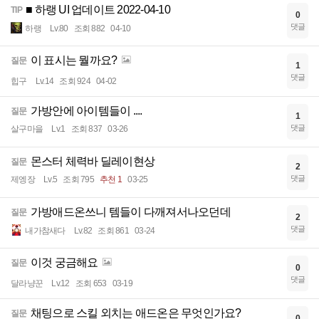
■ 하랭 UI 업데이트 2022-04-10
TIP
0
댓글
하랭
Lv.80
조회 882
04-10
이 표시는 뭘까요?
질문
1
댓글
힙구
Lv.14
조회 924
04-02
가방안에 아이템들이 ....
질문
1
댓글
살구마을
Lv.1
조회 837
03-26
몬스터 체력바 딜레이현상
질문
2
댓글
제엥장
Lv.5
조회 795
추천 1
03-25
가방애드온쓰니 템들이 다깨져서나오던데
질문
2
댓글
내가참새다
Lv.82
조회 861
03-24
이것 궁금해요
질문
0
댓글
달라냥꾼
Lv.12
조회 653
03-19
채팅으로 스킬 외치는 애드온은 무엇인가요?
질문
0