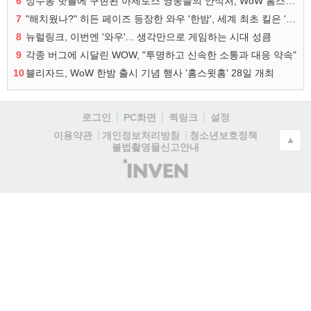
6
성수동 핫플에 구현된 아제로스 영웅들의 안식처, WoW 홈스윗홈
7
"해치웠나?" 히든 페이즈 등장한 와우 '한밤', 세계 최초 킬은 '팀 리퀴드'
8
뉴럴링크, 이번엔 '와우'... 생각만으로 게임하는 시대 성큼
9
각종 버그에 시달린 WOW, "투명하고 신속한 소통과 대응 약속"
10
블리자드, WoW 한밤 출시 기념 행사 '홈스윗홈' 28일 개최
로그인
PC화면
퀵링크
설정
청소년보호정책
이용약관
개인정보처리방침
▲
불법촬영물신고안내
(주)
인
벤