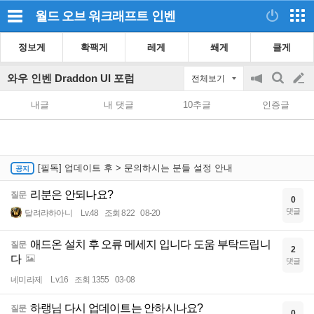
월드 오브 워크래프트
인벤
정보게
확팩게
레게
쐐게
클게
와우 인벤 Draddon UI 포럼
전체보기
공
검
글
지
색
내글
내 댓글
10추글
인증글
on/off
쓰
기
[필독] 업데이트 후 > 문의하시는 분들 설정 안내
리분은 안되나요?
질문
0
댓글
달려라하아니
Lv.48
조회 822
08-20
애드온 설치 후 오류 메세지 입니다 도움 부탁드립니
질문
2
다
댓글
네미라제
Lv.16
조회 1355
03-08
하랭님 다시 업데이트는 안하시나요?
질문
0