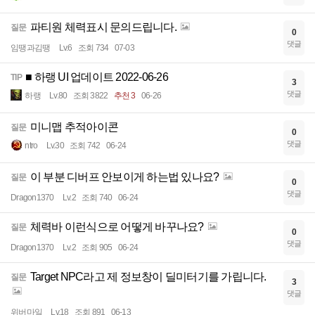
파티원 체력표시 문의드립니다.
질문
0
댓글
임땡과김땡
Lv.6
조회 734
07-03
■ 하랭 UI 업데이트 2022-06-26
TIP
3
댓글
하랭
Lv.80
조회 3822
추천 3
06-26
미니맵 추적아이콘
질문
0
댓글
ntro
Lv.30
조회 742
06-24
이 부분 디버프 안보이게 하는법 있나요?
질문
0
댓글
Dragon1370
Lv.2
조회 740
06-24
체력바 이런식으로 어떻게 바꾸나요?
질문
0
댓글
Dragon1370
Lv.2
조회 905
06-24
Target NPC라고 제 정보창이 딜미터기를 가립니다.
질문
3
댓글
위버마일
Lv.18
조회 891
06-13