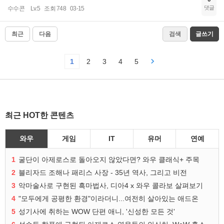
댓글
수수콘
Lv.5
조회 748
03-15
최근
다음
검색
글쓰기
1
2
3
4
5
최근 HOT한 콘텐츠
와우
게임
IT
유머
연예
1
굴단이 아제로스로 돌아오지 않았다면? 와우 클래식+ 주목
2
블리자드 조해나 패리스 사장 - 35년 역사, 그리고 비전
3
악마술사로 구현된 흑마법사, 디아4 x 와우 콜라보 살펴보기
4
"모두에게 공평한 환경"이라더니...여전히 살아있는 애드온
5
성기사에 취하는 WOW 단편 애니, '신성한 모든 것'