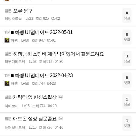
오류 문구
질문
0
댓글
히방호드들
Lv.22
조회 925
05-02
■ 하랭 UI 업데이트 2022-05-01
TIP
0
댓글
하랭
Lv.80
조회 947
05-01
하랭님 캐스팅바 계속남아있어서 질문드려요
질문
3
댓글
타투가라오케
Lv.53
조회 912
04-30
■ 하랭 UI 업데이트 2022-04-23
TIP
0
댓글
하랭
Lv.80
조회 744
04-23
캐릭터 옆 변신스킬창
질문
1
댓글
히이로세
Lv.15
조회 774
04-20
애드온 설정 질문좀요
질문
1
댓글
눈떠보니오빠
Lv.16
조회 720
04-16