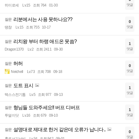
댓글
히이로세
Lv.15
조회 764
01-30
리분에서는 사용 못하나요??
질문
0
댓글
땡챰
Lv.15
조회 755
10-17
리치왕 부터 하랭 애드온 못씀?
질문
1
댓글
Dragon1370
Lv.2
조회 2411
09-30
허허
질문
0
댓글
Neichell
Lv.73
조회 708
09-18
도트 표시
질문
1
댓글
텍스스전기톱
Lv.5
조회 977
09-13
형님들 도와주세요!! 버프 디버프
질문
1
댓글
투덜이닷
Lv.16
조회 679
09-10
설명대로 제대로 한거 같은데 오류가 납니다..
질문
0
댓글
홀로서기서비
Lv.34
조회 942
09-01