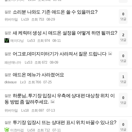
소리분 나와도 기존 애드온 쓸 수 있을까요?
질문
0
댓글
위버마일
Lv.19
조회 753
08-29
새 케릭터 생성 시 애드온 설정을 어떻게 하면 될까요?
질문
2
댓글
메이다닝
Lv.53
조회 974
08-11
어그로,데미지미터기가 사라져서 질문 드립니다
질문
0
댓글
패션매니아
Lv.53
조회 672
08-09
애드온 메뉴가 사라졌어요
질문
1
댓글
dkiwaue
Lv.3
조회 766
07-25
하룬님, 투기장 입장시 우측에 상대편 대상창 위치 이
질문
0
동 방법 좀 알려주세요.
댓글
위버마일
Lv.18
조회 697
07-13
투기장 입장시 뜨는 상대편 표시 위치 바꿀수 있나요?
질문
0
댓글
미천마검
Lv.58
조회 712
07-11