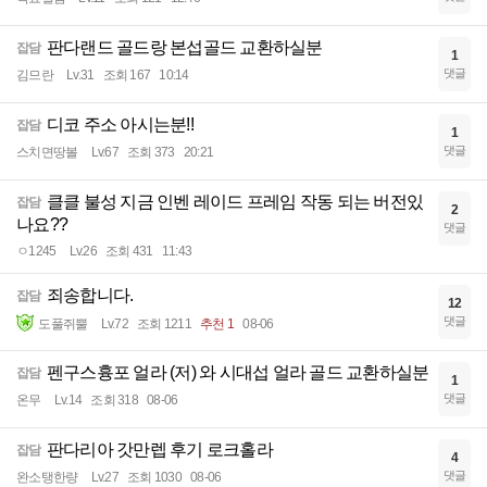
판다랜드 골드랑 본섭골드 교환하실분
잡담
1
댓글
김므란
Lv.31
조회 167
10:14
디코 주소 아시는분!!
잡담
1
댓글
스치면땅볼
Lv.67
조회 373
20:21
클클 불성 지금 인벤 레이드 프레임 작동 되는 버전있
잡담
2
나요??
댓글
ㅇ1245
Lv.26
조회 431
11:43
죄송합니다.
잡담
12
댓글
도풀쥐뿔
Lv.72
조회 1211
추천 1
08-06
펜구스흉포 얼라 (저) 와 시대섭 얼라 골드 교환하실분
잡담
1
댓글
온무
Lv.14
조회 318
08-06
판다리아 갓만렙 후기 로크홀라
잡담
4
댓글
완소탱한량
Lv.27
조회 1030
08-06