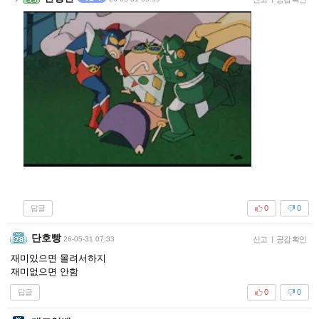
답글
0
0
단호빵
26-05-31 07:33
신고
|
공감 확인
재미있으면 몰려서하지
재미없으면 안함
답글
0
0