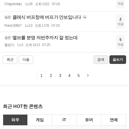
댓글
Chlgndmlqlc
Lv.26
조회 1022
07-26
클래식 버프창에 버프가 안보입니다
질문
2
댓글
Pixiv100907
Lv.13
조회 1178
07-25
엘브를 분명 저번주까지 잘 썼는데
질문
5
댓글
웰컴마
Lv.3
조회 1413
07-25
최근
다음
검색
글쓰기
1
2
3
4
5
최근 HOT한 콘텐츠
와우
게임
IT
유머
연예