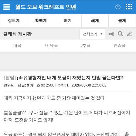
월드 오브 워크래프트
인벤
정보게
확팩게
레게
쐐게
클게
클래식 게시판
전체보기
공
검
글
지
색
내글
내 댓글
3추글
인증글
on/off
쓰
기
[잡담]
ptr유경험자인 내게 오공이 재밌는지 만일 묻는다면?
안녕난
댓글: 9 개
조회:
2506
추천:
1
2026-05-30 22:50:06
대략 지금까지 했던 레이드 중 가장 재미있는 것 같다
불성클클? 누구나 잡을 수 있는 쉬운 난이도, 게다가 너프버전이기
까지, 도전할 가치도 없지!
오공 하드는 결코 쉽지 않으면서도 재미가 있다. 도전할 가치는 충