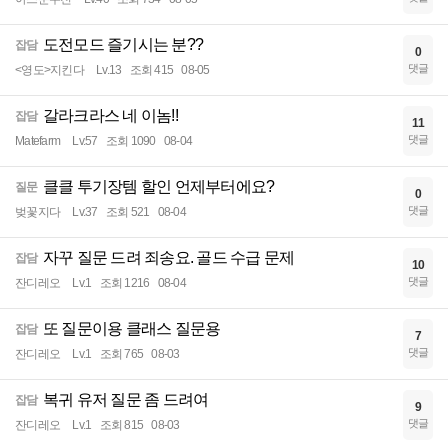
도전모드 즐기시는 분??
잡담
0
댓글
<영도>지킨다
Lv.13
조회 415
08-05
갈라크라스 네 이놈!!
잡담
11
댓글
Matefarm
Lv.57
조회 1090
08-04
클클 투기장템 할인 언제부터에요?
질문
0
댓글
벚꽃지다
Lv.37
조회 521
08-04
자꾸 질문 드려 죄송요. 골드 수급 문제
잡담
10
댓글
잔디레오
Lv.1
조회 1216
08-04
또 질문이용 클래스 질문용
잡담
7
댓글
잔디레오
Lv.1
조회 765
08-03
복귀 유저 질문 좀 드려여
잡담
9
댓글
잔디레오
Lv.1
조회 815
08-03