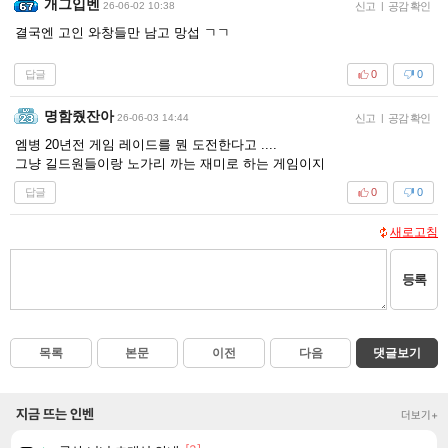
개그입벤
26-06-02 10:38
신고
|
공감 확인
결국엔 고인 와창들만 남고 망섭 ㄱㄱ
답글
0
0
명함줬잔아
26-06-03 14:44
신고
|
공감 확인
엠병 20년전 게임 레이드를 뭔 도전한다고 ....
그냥 길드원들이랑 노가리 까는 재미로 하는 게임이지
답글
0
0
새로고침
등록
목록
본문
이전
다음
댓글보기
지금 뜨는 인벤
더보기+