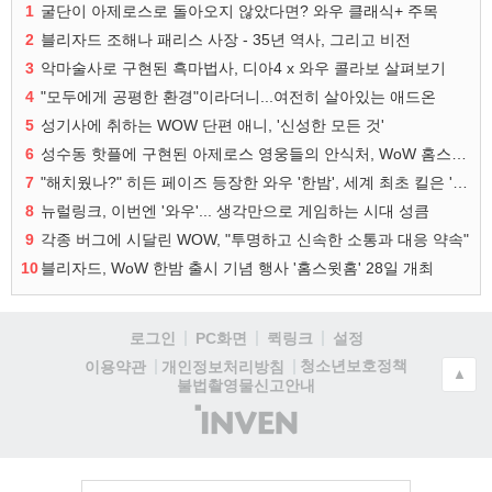
1
굴단이 아제로스로 돌아오지 않았다면? 와우 클래식+ 주목
2
블리자드 조해나 패리스 사장 - 35년 역사, 그리고 비전
3
악마술사로 구현된 흑마법사, 디아4 x 와우 콜라보 살펴보기
4
"모두에게 공평한 환경"이라더니...여전히 살아있는 애드온
5
성기사에 취하는 WOW 단편 애니, '신성한 모든 것'
6
성수동 핫플에 구현된 아제로스 영웅들의 안식처, WoW 홈스윗홈
7
"해치웠나?" 히든 페이즈 등장한 와우 '한밤', 세계 최초 킬은 '팀 리퀴드'
8
뉴럴링크, 이번엔 '와우'... 생각만으로 게임하는 시대 성큼
9
각종 버그에 시달린 WOW, "투명하고 신속한 소통과 대응 약속"
10
블리자드, WoW 한밤 출시 기념 행사 '홈스윗홈' 28일 개최
로그인
PC화면
퀵링크
설정
청소년보호정책
이용약관
개인정보처리방침
▲
불법촬영물신고안내
(주)
인
벤