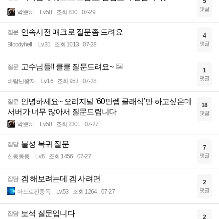
5
댓글
박뽀삐
Lv.50
조회 830
07-29
연속시전 매크로 질문좀 드려요
질문
4
댓글
Bloodyhell
Lv.31
조회 1013
07-28
고수님들!! 클클 질문드려요~
질문
1
댓글
바람난왕자
Lv.16
조회 953
07-28
안녕하세요~ 오리지널 ‘60만렙 클래식’만 하고싶은데
질문
18
서버가 너무 많아서 질문드립니다
댓글
박뽀삐
Lv.50
조회 2301
07-27
불성 복귀 질문
잡담
7
댓글
신동동동
Lv.6
조회 1456
07-27
겜 해보려는데 겜 사려면
잡담
2
댓글
아드로핀중독
Lv.53
조회 1264
07-27
보석 질문입니다
잡담
2