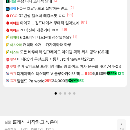
[3]
룩삼 니니 초대석 안내
정보
[2]
FC온 호날두보고 실망하는 민교
클립
[21]
02년생 헬스녀 레깅스핏 ㄷㄷ
FCO
[81]
아이고... 길드내에서 쿠데타 일어났네
메이플
[49]
ㅇㅂ)진짜 개웃기네 ㅋㅋ
메이플
[1]
60프레임 나오는데 정상일까요?
레퀴엠
캐릭터 소개 - 카가미하라 하루
아스오라
모든 바우에라 업그레이드 아이템 획득 위치 공략 (89개)
비스트
미니RC카 무선조종 자동차, rc카new블랙27cm
핫딜
푸마 팔레르모 프리미엄 레드 웜 화이트 여자 운동화 401744-03
핫딜
디제이맥스 리스펙트 V 블루아카이브 팩 DJMAX RESPECT V Blue Archive Pack DLC
65%
6,930원
12%
특가
팰월드 Palworld
25%
24,000원
5%
특가
클래식 시작하고 싶은데
질문
2
댓글
목요일밤
Lv.11
조회 121
12:46