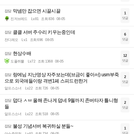
막넴만 잡으면 시끌시끌
잡담
1
댓글
진저브레드
Lv.81
조회 836
08-05
클클 서버 주수리 키우는중인데
잡담
6
댓글
잔디레오
Lv.1
조회 696
08-05
현상수배
잡담
12
댓글
도풀쥐뿔
Lv.72
조회 1368
08-05
랑에님 지난영상 자주보는데(브금이 좋아서) usm부죽
잡담
2
으로 외국애들이랑 격변1페 스피드런한거
댓글
알프스소녀
Lv.22
조회 726
08-05
덥다 ㅅㅂ 올해 존나게 덥네 9월까지 존버타자 틀니형
잡담
2
들
댓글
알프스소녀
Lv.22
조회 518
08-05
불성 기념서버 복귀하실 분들~
잡담
1
댓글
아스준무천
Lv.40
조회 734
08-05