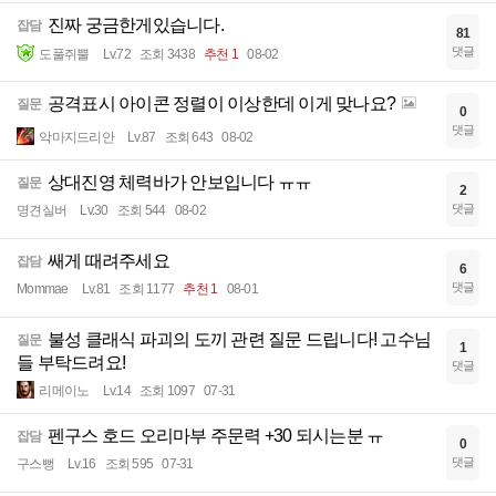
진짜 궁금한게있습니다.
잡담
81
댓글
도풀쥐뿔
Lv.72
조회 3438
추천 1
08-02
공격표시 아이콘 정렬이 이상한데 이게 맞나요?
질문
0
댓글
악마지드리안
Lv.87
조회 643
08-02
상대진영 체력바가 안보입니다 ㅠㅠ
질문
2
댓글
명견실버
Lv.30
조회 544
08-02
쌔게 때려주세요
잡담
6
댓글
Mommae
Lv.81
조회 1177
추천 1
08-01
불성 클래식 파괴의 도끼 관련 질문 드립니다! 고수님
질문
1
들 부탁드려요!
댓글
리메이노
Lv.14
조회 1097
07-31
펜구스 호드 오리마부 주문력 +30 되시는분 ㅠ
잡담
0
댓글
구스뻥
Lv.16
조회 595
07-31