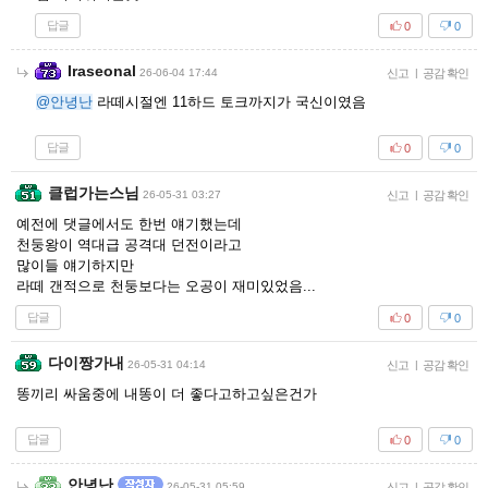
답글
0
0
Iraseonal
26-06-04 17:44
신고
|
공감 확인
@안녕난
라떼시절엔 11하드 토크까지가 국신이였음
답글
0
0
클럽가는스님
26-05-31 03:27
신고
|
공감 확인
예전에 댓글에서도 한번 얘기했는데
천둥왕이 역대급 공격대 던전이라고
많이들 얘기하지만
라떼 갠적으로 천둥보다는 오공이 재미있었음...
답글
0
0
다이짱가내
26-05-31 04:14
신고
|
공감 확인
똥끼리 싸움중에 내똥이 더 좋다고하고싶은건가
답글
0
0
안녕난
26-05-31 05:59
신고
|
공감 확인