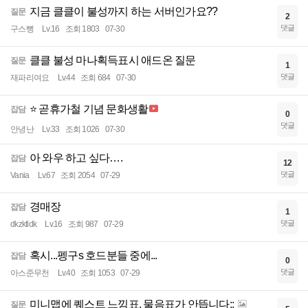
지금 클클이 불성까지 하는 서버인가요??
질문
2
댓글
구스뻥
Lv.16
조회 1803
07-30
클클 불성 마나획득표시 애드온 질문
질문
1
댓글
재파리여요
Lv.44
조회 684
07-30
⭐ 곧휴가철 기념 문화생활
잡담
0
댓글
안녕난
Lv.33
조회 1026
07-30
아 와우 하고 싶다….
잡담
12
댓글
Vania
Lv.67
조회 2054
07-29
경매장
잡담
1
댓글
dkzktldk
Lv.16
조회 987
07-29
혹시...펭구s 호드분들 중에...
잡담
0
댓글
아스준무천
Lv.40
조회 1053
07-29
미니맵에 퀘스트 느낌표, 물음표가 안뜹니다;;
질문