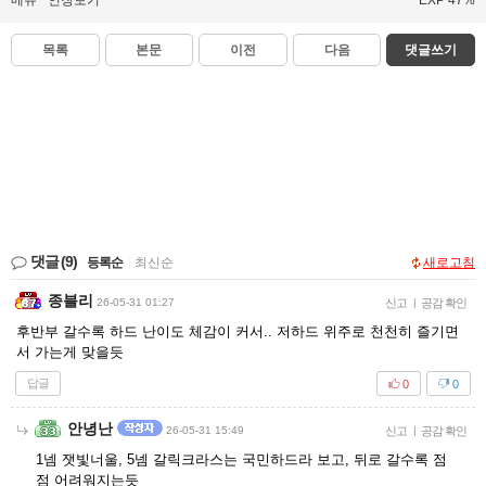
메뉴
인장보기
EXP 47%
목록
본문
이전
다음
댓글쓰기
댓글
(9)
등록순
|
최신순
새로고침
종블리
26-05-31 01:27
신고
|
공감 확인
후반부 갈수록 하드 난이도 체감이 커서.. 저하드 위주로 천천히 즐기면
서 가는게 맞을듯
답글
0
0
안녕난
26-05-31 15:49
신고
|
공감 확인
1넴 잿빛너울, 5넴 갈릭크라스는 국민하드라 보고, 뒤로 갈수록 점
점 어려워지는듯