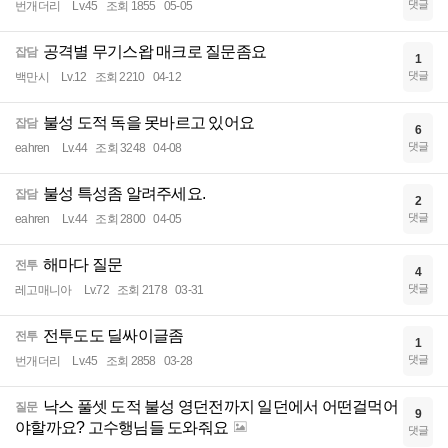
댓글
번개더리
Lv.45
조회 1855
05-05
공격별 무기스왑 매크로 질문좀요
잡담
1
댓글
백만시
Lv.12
조회 2210
04-12
불성 도적 독을 못바르고 있어요
잡담
6
댓글
eahren
Lv.44
조회 3248
04-08
불성 특성좀 알려주세요.
잡담
2
댓글
eahren
Lv.44
조회 2800
04-05
해마다 질문
전투
4
댓글
레고매니아
Lv.72
조회 2178
03-31
전투도도 딜싸이글좀
전투
1
댓글
번개더리
Lv.45
조회 2858
03-28
낙스 풀셋 도적 불성 영던전까지 일던에서 어떤걸먹어
질문
9
야할까요? 고수행님들 도와줘요
댓글