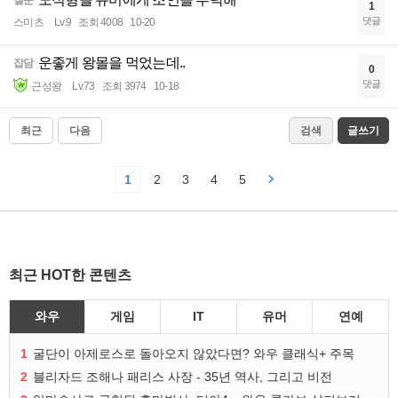
1
댓글
스미츠
Lv.9
조회 4008
10-20
운좋게 왕몰을 먹었는데..
잡담
0
댓글
근성왕
Lv.73
조회 3974
10-18
최근
다음
검색
글쓰기
1
2
3
4
5
최근 HOT한 콘텐츠
와우
게임
IT
유머
연예
1
굴단이 아제로스로 돌아오지 않았다면? 와우 클래식+ 주목
2
블리자드 조해나 패리스 사장 - 35년 역사, 그리고 비전