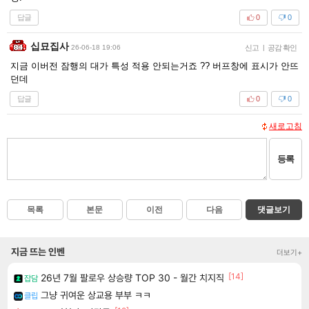
답글
0
0
십묘집사
26-06-18 19:06
신고
|
공감 확인
지금 이버전 잠행의 대가 특성 적용 안되는거죠 ?? 버프창에 표시가 안뜨
던데
답글
0
0
새로고침
등록
목록
본문
이전
다음
댓글보기
지금 뜨는 인벤
더보기+
[14]
26년 7월 팔로우 상승량 TOP 30 - 월간 치지직
잡담
그냥 귀여운 상교용 부부 ㅋㅋ
클립