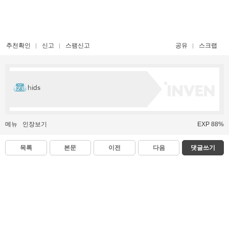
추천확인
신고
스팸신고
공유
스크랩
hids
메뉴
인장보기
EXP 88%
목록
본문
이전
다음
댓글쓰기