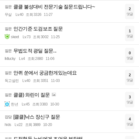
클클 불성대비 전문기술 질문드립니다~
질문
2
댓글
무살
Lv.40
조회 3326
11-27
인간기준 도검보조 질문
질문
1
댓글
skeet
Lv.73
조회 3002
11-25
무법도적 광딜 질문...
질문
0
댓글
lktlucky
Lv.4
조회 2880
11-06
안퀴 쑨에서 궁금한게있는데요
질문
2
댓글
독고설린
Lv.40
조회 3351
11-03
클클) 와린이 질문
질문
3
댓글
한년
Lv.45
조회 3383
10-30
[클클]낙스 장신구 질문
잡담
4
댓글
hids
Lv.22
조회 3889
10-20
도적형들 뉴비에게 조언을 부탁해
질문