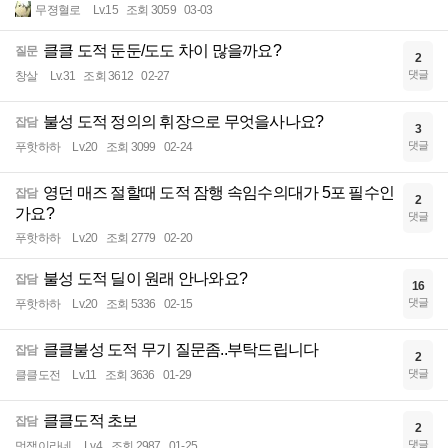
무졍혈로
Lv.15
조회 3059
03-03
클클 도적 둔둔/도도 차이 많을까요?
질문
2
댓글
창살
Lv.31
조회 3612
02-27
불성 도적 정의의 휘장으로 무엇을사나요?
잡담
3
댓글
푸핫하하
Lv.20
조회 3099
02-24
영던 매즈 절할때 도적 잠행 속임수의대가 5포 필수인
잡담
2
가요?
댓글
푸핫하하
Lv.20
조회 2779
02-20
불성 도적 딜이 원래 안나와요?
잡담
16
댓글
푸핫하하
Lv.20
조회 5336
02-15
클클불성 도적 무기 질문좀..부탁드립니다
잡담
2
댓글
클클도전
Lv.11
조회 3636
01-29
클클도적 초보
잡담
2
댓글
멋쟁이라네
Lv.4
조회 2987
01-25