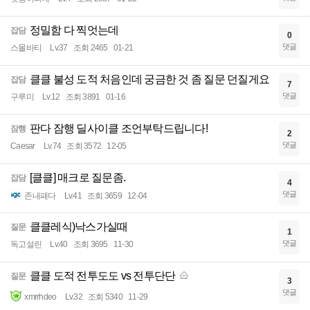
정밀함 다 찍엇는데
잡담
0
댓글
스몰바티
Lv.37
조회 2465
01-21
클클 불성 도적 처음인데 궁금한 것 좀 질문 던질게요
잡담
7
댓글
구루미
Lv.12
조회 3891
01-16
판다 잠행 딜사이클 조언부탁드립니다!
잠행
2
댓글
Caesar
Lv.74
조회 3572
12-05
[클클] 매크로 질문좀.
잡담
4
댓글
존내패다
Lv.41
조회 3659
12-04
클클레식)낙스가실때
질문
1
댓글
독고설린
Lv.40
조회 3695
11-30
클클 도적 전투도도 vs 전투단단
질문
3
댓글
xmrrhdeo
Lv.32
조회 5340
11-29