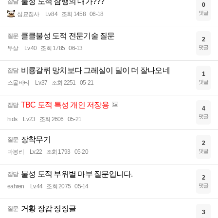
불성 도적 잠행의 대가???
잡담
0
댓글
십묘집사
Lv.84
조회 1458
06-18
클클불성 도적 전문기술 질문
질문
2
댓글
무살
Lv.40
조회 1785
06-13
비룡갈퀴 망치보다 그레실이 딜이 더 잘나오네
잡담
1
댓글
스몰바티
Lv.37
조회 2251
05-21
TBC 도적 특성 개인 저장용
잡담
4
댓글
hids
Lv.23
조회 2606
05-21
장착무기
질문
2
댓글
마봉리
Lv.22
조회 1793
05-20
불성 도적 부위별 마부 질문입니다.
잡담
2
댓글
eahren
Lv.44
조회 2075
05-14
거황 장갑 징징글
질문
3