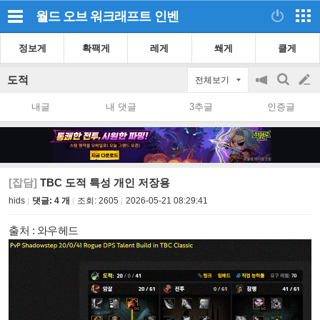
월드 오브 워크래프트
인벤
정보게
확팩게
레게
쐐게
클게
도적
전체보기
공
검
글
지
색
내글
내 댓글
3추글
인증글
on/off
쓰
기
[잡담]
TBC 도적 특성 개인 저장용
hids
댓글: 4 개
조회:
2605
2026-05-21 08:29:41
출처 : 와우헤드