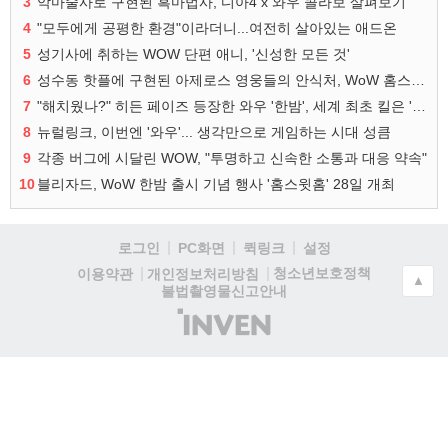
3
악마술사로 구현된 흑마법사, 디아4 x 와우 콜라보 살펴보기
4
"모두에게 공평한 환경"이라더니...여전히 살아있는 애드온
5
성기사에 취하는 WOW 단편 애니, '신성한 모든 것'
6
성수동 핫플에 구현된 아제로스 영웅들의 안식처, WoW 홈스윗홈
7
"해치웠나?" 히든 페이즈 등장한 와우 '한밤', 세계 최초 킬은 '팀 리퀴드'
8
뉴럴링크, 이번엔 '와우'... 생각만으로 게임하는 시대 성큼
9
각종 버그에 시달린 WOW, "투명하고 신속한 소통과 대응 약속"
10
블리자드, WoW 한밤 출시 기념 행사 '홈스윗홈' 28일 개최
로그인
PC화면
퀵링크
설정
청소년보호정책
이용약관
개인정보처리방침
▲
불법촬영물신고안내
(주)
인
벤