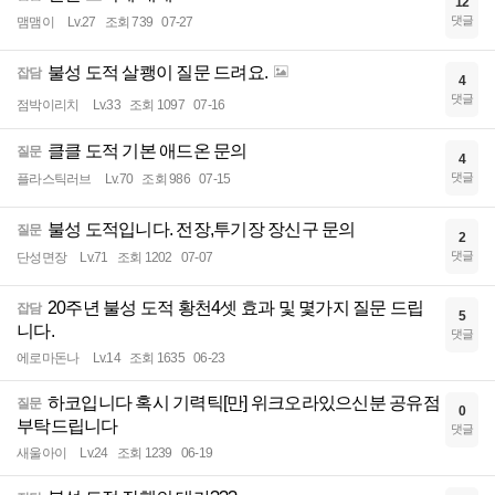
12
댓글
맴맴이
Lv.27
조회 739
07-27
불성 도적 살쾡이 질문 드려요.
잡담
4
댓글
점박이리치
Lv.33
조회 1097
07-16
클클 도적 기본 애드온 문의
질문
4
댓글
플라스틱러브
Lv.70
조회 986
07-15
불성 도적입니다. 전장,투기장 장신구 문의
질문
2
댓글
단성면장
Lv.71
조회 1202
07-07
20주년 불성 도적 황천4셋 효과 및 몇가지 질문 드립
잡담
5
니다.
댓글
에로마돈나
Lv.14
조회 1635
06-23
하코입니다 혹시 기력틱[만] 위크오라있으신분 공유점
질문
0
부탁드립니다
댓글
새울아이
Lv.24
조회 1239
06-19