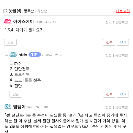
댓글
(4)
등록순
|
최신순
새로고침
아이스에이
26-05-24 13:51
신고
|
공감 확인
2,3,4 차이가 뭔가요?
답글
0
0
hids
26-05-25 21:22
신고
|
공감 확인
1. pvp
2. 단단전투
3. 도도전투
4. 도도+둔둔 전투
5. 절단
답글
0
0
맴맴이
26-05-26 08:30
신고
|
공감 확인
5번 절단트리는 좀 수정이 필요할 듯. 절개 3포 빼고 독뎀쥐 증가에 투자
하는 걸 더 추천. 실제 절단 딜사이클에서 절개 칠 시간이 거의 없음. 약
노 2포도 상황에 따라서는 필요없는 경우도 있으니 본인 상황에 맞게 구
성.