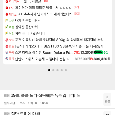
[19]
미쳤다. 자랑글
리니지M
[17]
페이커가 미리 알려준 방출순서 ㄷㄷㄷㄷ
LoL
[103]
ㅅㅂ츄츄지지 인기캐릭터 왜이러는데?
메이플
내차 인증합니당~
차벤
설악산 울산바위
여행
합천 을 다녀왔습니다
여행
포천 이동갈비 양념 우대갈비 800g 외 양념목살 돼지갈비 소갈비 모음전
핫딜
[공식] 카카오X네파 BEST100 SS&FW역시즌 다운 티셔츠/자켓/운동화/바지 (~90%)
핫딜
스콘 디럭스 에디션 Scorn Deluxe Edition
75%
13,250원
6%
특가
닌텐도 스위치 2 본체 + 젤다의 전설 티어스 오브 더 킹덤 닌텐도 스위치 2 에디션 + 젤다의 전설 브레스 오브 더 와일드 닌텐도 스위치 2 에디션 번들
817,600원
1%
809,420원
특가
19클, 클클 둘다 절단해본 유저입니다!
잡담
8
댓글
릴우에엔
Lv.20
조회 289
08-06
절단 트리에 대해
잡담