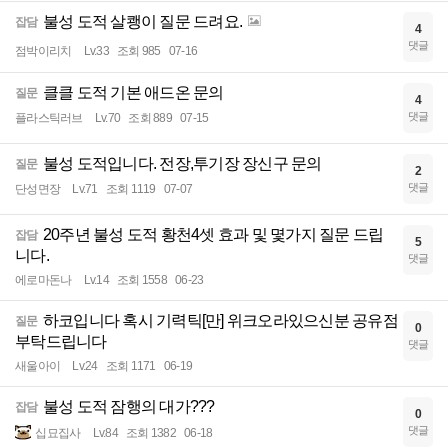
불성 도적 살쾡이 질문 드려요.
잡담
4
댓글
점박이리치
Lv.33
조회 985
07-16
클클 도적 기본 애드온 문의
질문
4
댓글
플라스틱러브
Lv.70
조회 889
07-15
불성 도적입니다. 전장,투기장 장신구 문의
질문
2
댓글
단성면장
Lv.71
조회 1119
07-07
20주년 불성 도적 황천4셋 효과 및 몇가지 질문 드립
잡담
5
니다.
댓글
에로마돈나
Lv.14
조회 1558
06-23
하코입니다 혹시 기력틱[만] 위크오라있으신분 공유점
질문
0
부탁드립니다
댓글
새울아이
Lv.24
조회 1171
06-19
불성 도적 잠행의 대가???
잡담
0
댓글
십묘집사
Lv.84
조회 1382
06-18