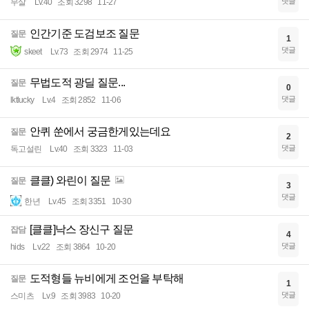
댓글
무살
Lv.40
조회 3298
11-27
인간기준 도검보조 질문
질문
1
댓글
skeet
Lv.73
조회 2974
11-25
무법도적 광딜 질문...
질문
0
댓글
lktlucky
Lv.4
조회 2852
11-06
안퀴 쑨에서 궁금한게있는데요
질문
2
댓글
독고설린
Lv.40
조회 3323
11-03
클클) 와린이 질문
질문
3
댓글
한년
Lv.45
조회 3351
10-30
[클클]낙스 장신구 질문
잡담
4
댓글
hids
Lv.22
조회 3864
10-20
도적형들 뉴비에게 조언을 부탁해
질문
1
댓글
스미츠
Lv.9
조회 3983
10-20