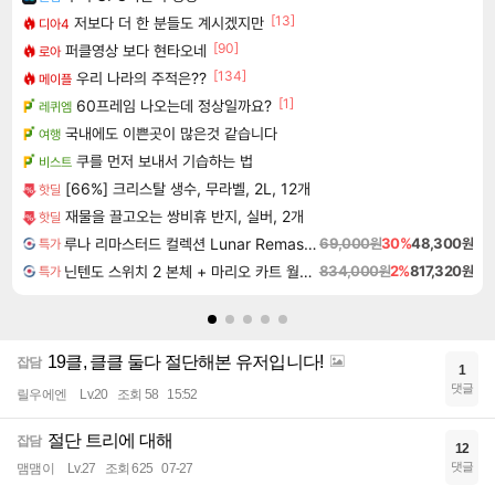
[13]
저보다 더 한 분들도 계시겠지만
디아4
[90]
퍼클영상 보다 현타오네
로아
[134]
우리 나라의 주적은??
메이플
[1]
60프레임 나오는데 정상일까요?
레퀴엠
국내에도 이쁜곳이 많은것 같습니다
여행
쿠를 먼저 보내서 기습하는 법
비스트
[66%] 크리스탈 생수, 무라벨, 2L, 12개
핫딜
재물을 끌고오는 쌍비휴 반지, 실버, 2개
핫딜
루나 리마스터드 컬렉션 Lunar Remastered Collection
69,000원
30%
48,300원
특가
닌텐도 스위치 2 본체 + 마리오 카트 월드 + 포켓몬 포코피아 번들
834,000원
2%
817,320원
특가
19클, 클클 둘다 절단해본 유저입니다!
잡담
1
댓글
릴우에엔
Lv.20
조회 58
15:52
절단 트리에 대해
잡담
12
댓글
맴맴이
Lv.27
조회 625
07-27