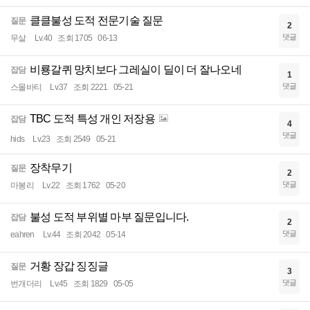
클클불성 도적 전문기술 질문
질문
2
댓글
무살
Lv.40
조회 1705
06-13
비룡갈퀴 망치보다 그레실이 딜이 더 잘나오네
잡담
1
댓글
스몰바티
Lv.37
조회 2221
05-21
TBC 도적 특성 개인 저장용
잡담
4
댓글
hids
Lv.23
조회 2549
05-21
장착무기
질문
2
댓글
마봉리
Lv.22
조회 1762
05-20
불성 도적 부위별 마부 질문입니다.
잡담
2
댓글
eahren
Lv.44
조회 2042
05-14
거황 장갑 징징글
질문
3
댓글
번개더리
Lv.45
조회 1829
05-05