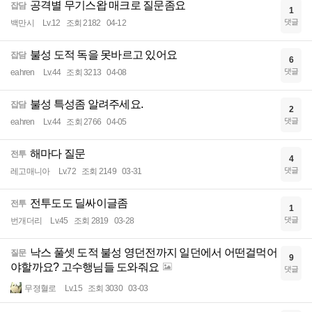
공격별 무기스왑 매크로 질문좀요
잡담
1
댓글
백만시
Lv.12
조회 2182
04-12
불성 도적 독을 못바르고 있어요
잡담
6
댓글
eahren
Lv.44
조회 3213
04-08
불성 특성좀 알려주세요.
잡담
2
댓글
eahren
Lv.44
조회 2766
04-05
해마다 질문
전투
4
댓글
레고매니아
Lv.72
조회 2149
03-31
전투도도 딜싸이글좀
전투
1
댓글
번개더리
Lv.45
조회 2819
03-28
낙스 풀셋 도적 불성 영던전까지 일던에서 어떤걸먹어
질문
9
야할까요? 고수행님들 도와줘요
댓글
무졍혈로
Lv.15
조회 3030
03-03