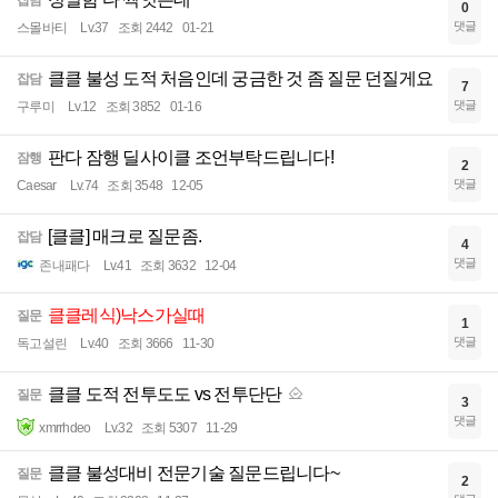
잡담
0
댓글
스몰바티
Lv.37
조회 2442
01-21
클클 불성 도적 처음인데 궁금한 것 좀 질문 던질게요
잡담
7
댓글
구루미
Lv.12
조회 3852
01-16
판다 잠행 딜사이클 조언부탁드립니다!
잠행
2
댓글
Caesar
Lv.74
조회 3548
12-05
[클클] 매크로 질문좀.
잡담
4
댓글
존내패다
Lv.41
조회 3632
12-04
클클레식)낙스가실때
질문
1
댓글
독고설린
Lv.40
조회 3666
11-30
클클 도적 전투도도 vs 전투단단
질문
3
댓글
xmrrhdeo
Lv.32
조회 5307
11-29
클클 불성대비 전문기술 질문드립니다~
질문
2