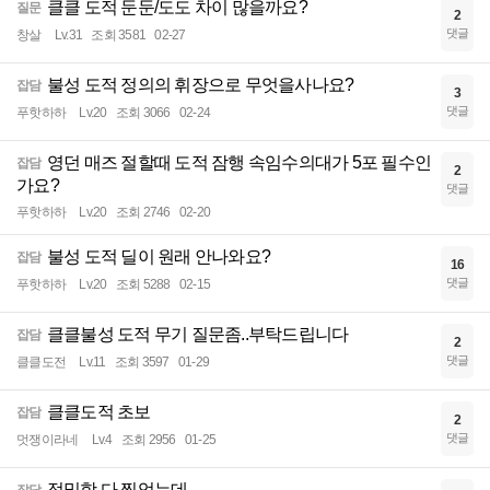
클클 도적 둔둔/도도 차이 많을까요?
질문
2
댓글
창살
Lv.31
조회 3581
02-27
불성 도적 정의의 휘장으로 무엇을사나요?
잡담
3
댓글
푸핫하하
Lv.20
조회 3066
02-24
영던 매즈 절할때 도적 잠행 속임수의대가 5포 필수인
잡담
2
가요?
댓글
푸핫하하
Lv.20
조회 2746
02-20
불성 도적 딜이 원래 안나와요?
잡담
16
댓글
푸핫하하
Lv.20
조회 5288
02-15
클클불성 도적 무기 질문좀..부탁드립니다
잡담
2
댓글
클클도전
Lv.11
조회 3597
01-29
클클도적 초보
잡담
2
댓글
멋쟁이라네
Lv.4
조회 2956
01-25
정밀함 다 찍엇는데