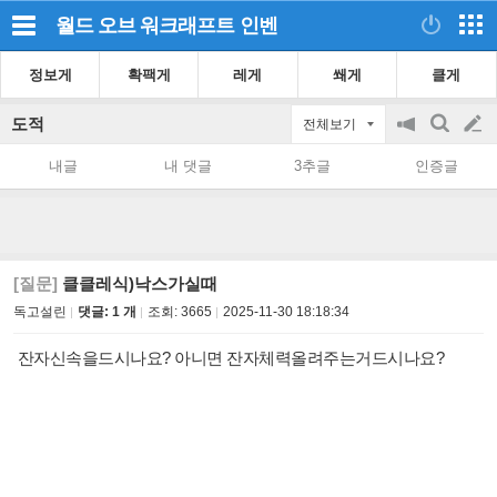
월드 오브 워크래프트
인벤
정보게
확팩게
레게
쐐게
클게
도적
전체보기
공
검
글
지
색
내글
내 댓글
3추글
인증글
on/off
쓰
기
[질문]
클클레식)낙스가실때
독고설린
댓글: 1 개
조회:
3665
2025-11-30 18:18:34
잔자신속을드시나요? 아니면 잔자체력올려주는거드시나요?