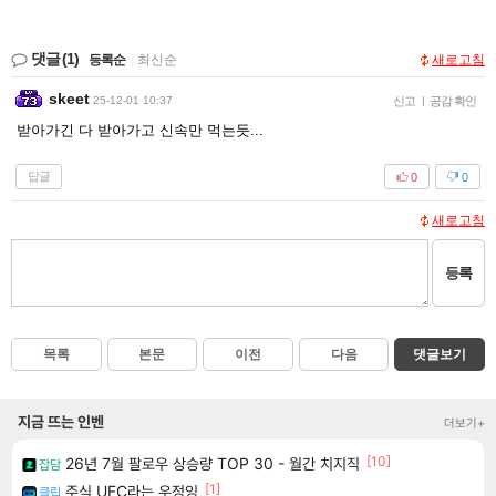
댓글
(1)
등록순
|
최신순
새로고침
skeet
25-12-01 10:37
신고
|
공감 확인
받아가긴 다 받아가고 신속만 먹는듯...
답글
0
0
새로고침
등록
목록
본문
이전
다음
댓글보기
지금 뜨는 인벤
더보기+
[10]
26년 7월 팔로우 상승량 TOP 30 - 월간 치지직
잡담
[1]
주식 UFC라는 우정잉
클립