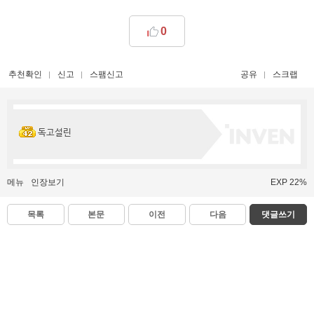
0
추천확인
신고
스팸신고
공유
스크랩
독고설린
메뉴
인장보기
EXP 22%
목록
본문
이전
다음
댓글쓰기