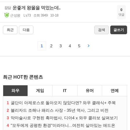
운좋게 왕몰을 먹었는데..
잡담
0
댓글
근성왕
Lv.73
조회 3949
10-18
최근
다음
검색
글쓰기
1
2
3
4
5
최근 HOT한 콘텐츠
와우
게임
IT
유머
연예
1
굴단이 아제로스로 돌아오지 않았다면? 와우 클래식+ 주목
2
블리자드 조해나 패리스 사장 - 35년 역사, 그리고 비전
3
악마술사로 구현된 흑마법사, 디아4 x 와우 콜라보 살펴보기
4
"모두에게 공평한 환경"이라더니...여전히 살아있는 애드온