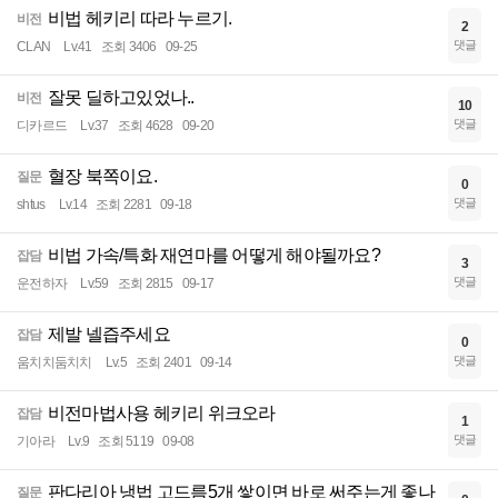
비법 헤키리 따라 누르기.
비전
2
댓글
CLAN
Lv.41
조회 3406
09-25
잘못 딜하고있었나..
비전
10
댓글
디카르드
Lv.37
조회 4628
09-20
혈장 북쪽이요.
질문
0
댓글
shtus
Lv.14
조회 2281
09-18
비법 가속/특화 재연마를 어떻게 해야될까요?
잡담
3
댓글
운전하자
Lv.59
조회 2815
09-17
제발 넬즙주세요
잡담
0
댓글
움치치둠치치
Lv.5
조회 2401
09-14
비전마법사용 헤키리 위크오라
잡담
1
댓글
기아라
Lv.9
조회 5119
09-08
판다리아 냉법 고드름5개 쌓이면 바로 써주는게 좋나
질문