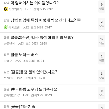
꼭 얻어야하는 아이템있나요?
잡담
0
댓글
마그카르타
Lv.51
조회 2215
03-25
냉법 렙업때 특성 이렇게 찍으면 되나요?
잡담
2
댓글
에카르넨
Lv.32
조회 3488
03-17
클클20주년) 법사 특성 화법 비법 냉법?
질문
12
댓글
난못난이
Lv.23
조회 6623
02-18
클클 노역소 버스
질문
1
댓글
노탱구
Lv.20
조회 3282
02-11
(클클)물정 원래 없어졌나요?
질문
3
댓글
cho0885
Lv.23
조회 3099
02-09
판다 화법 고수님 도와주세요
질문
9
댓글
열매달열하루
Lv.90
조회 3502
01-21
[클클] 전문기술
잡담
3