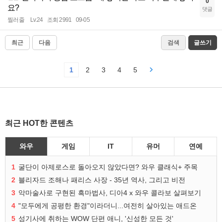
0
요?
댓글
찔러줄
Lv.24
조회 2991
09-05
최근
다음
검색
글쓰기
1
2
3
4
5
최근 HOT한 콘텐츠
와우
게임
IT
유머
연예
1
굴단이 아제로스로 돌아오지 않았다면? 와우 클래식+ 주목
2
블리자드 조해나 패리스 사장 - 35년 역사, 그리고 비전
3
악마술사로 구현된 흑마법사, 디아4 x 와우 콜라보 살펴보기
4
"모두에게 공평한 환경"이라더니...여전히 살아있는 애드온
5
성기사에 취하는 WOW 단편 애니, '신성한 모든 것'