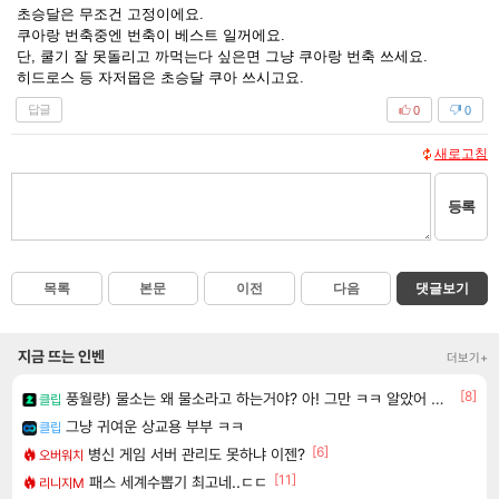
초승달은 무조건 고정이에요.
쿠아랑 번축중엔 번축이 베스트 일꺼에요.
단, 쿨기 잘 못돌리고 까먹는다 싶은면 그냥 쿠아랑 번축 쓰세요.
히드로스 등 자저몹은 초승달 쿠아 쓰시고요.
답글
0
0
새로고침
등록
목록
본문
이전
다음
댓글보기
지금 뜨는 인벤
더보기+
[8]
풍월량) 물소는 왜 물소라고 하는거야? 아! 그만 ㅋㅋ 알았어 ㅋㅋ
클립
그냥 귀여운 상교용 부부 ㅋㅋ
클립
[6]
병신 게임 서버 관리도 못하냐 이젠?
오버워치
[11]
패스 세계수뽑기 최고네..ㄷㄷ
리니지M