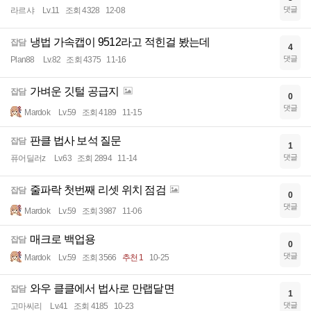
댓글
라르샤
Lv.11
조회 4328
12-08
냉법 가속캡이 9512라고 적힌걸 봤는데
잡담
4
댓글
Plan88
Lv.82
조회 4375
11-16
가벼운 깃털 공급지
잡담
0
댓글
Mardok
Lv.59
조회 4189
11-15
판클 법사 보석 질문
잡담
1
댓글
퓨어딜러z
Lv.63
조회 2894
11-14
줄파락 첫번째 리셋 위치 점검
잡담
0
댓글
Mardok
Lv.59
조회 3987
11-06
매크로 백업용
잡담
0
댓글
Mardok
Lv.59
조회 3566
추천 1
10-25
와우 클클에서 법사로 만랩달면
잡담
1
댓글
고마씨리
Lv.41
조회 4185
10-23