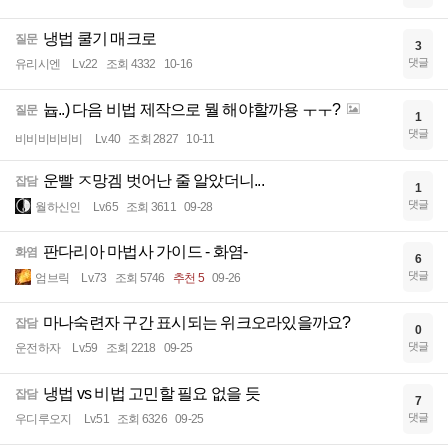
냉법 쿨기 매크로
질문
3
댓글
유리시엔
Lv.22
조회 4332
10-16
늅..) 다음 비법 제작으로 뭘 해야할까용 ㅜㅜ?
질문
1
댓글
비비비비비비
Lv.40
조회 2827
10-11
운빨 ㅈ망겜 벗어난 줄 알았더니...
잡담
1
댓글
월하신인
Lv.65
조회 3611
09-28
판다리아 마법사 가이드 - 화염-
화염
6
댓글
엄브릭
Lv.73
조회 5746
추천 5
09-26
마나숙련자 구간 표시되는 위크오라있을까요?
잡담
0
댓글
운전하자
Lv.59
조회 2218
09-25
냉법 vs 비법 고민할 필요 없을 듯
잡담
7
댓글
우디루오지
Lv.51
조회 6326
09-25