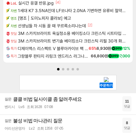
[4]
실시간 응갤 반응.jpg
LoL
1세대 K7 3.5NA인데 LF쏘나타 2.0NA 기변하면 유류비 절약이 얼마나 될까요..?
차벤
[명조 | 도미노피자 콜라보] 예고
명조
[2]
선생님들 차 시동 끌 때 꾸르륵소리나는데
차벤
3M 스카치브라이트 욕실청소용 베이킹소다 크린스틱 시트타입 소형 80매(40매x2개)
핫딜
3M 스카치브라이트 변기솔 베이킹소다 크린스틱 리필 30개 화장실 욕실 청소솔 변기클리너
핫딜
디제이맥스 리스펙트 V 블루아카이브 팩 DJMAX RESPECT V Blue Archive Pack DLC
65%
6,930원
12%
특가
그랑블루 판타지 리링크 엔드리스 라그나로크 Granblue Fantasy Relink Endless Ragnarok
66,800원
7,000
특가
클클 비법 딜사이클 좀 알려주세요
질문
11
댓글
벤리시
Lv.6
조회 1628
07-08
불성 비법 마나관리 질문
질문
8
댓글
어리선은영자
Lv.2
조회 1358
07-05