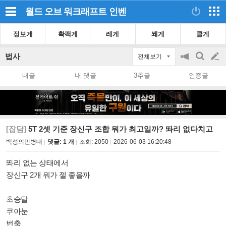
월드 오브 워크래프트
인벤
정보게
확팩게
레게
쐐게
클게
법사
전체보기
공
검
글
지
색
내글
내 댓글
3추글
인증글
on/off
쓰
기
[잡담]
5T 2셋 기준 장신구 조합 뭐가 최고일까? 똬리 없다치고
백성의민병대
댓글: 1 개
조회:
2050
2026-06-03 16:20:48
똬리 없는 상태에서
장신구 2개 뭐가 젤 좋을까
초승달
쿠아눈
번축