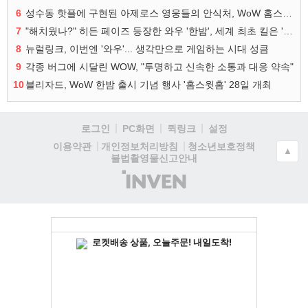
6
성수동 핫플에 구현된 아제로스 영웅들의 안식처, WoW 홈스윗홈
7
"해치웠나?" 히든 페이즈 등장한 와우 '한밤', 세계 최초 킬은 '팀 리퀴드'
8
뉴럴링크, 이번엔 '와우'... 생각만으로 게임하는 시대 성큼
9
각종 버그에 시달린 WOW, "투명하고 신속한 소통과 대응 약속"
10
블리자드, WoW 한밤 출시 기념 행사 '홈스윗홈' 28일 개최
로그인
PC화면
퀵링크
설정
청소년보호정책
이용약관
개인정보처리방침
▲
불법촬영물신고안내
(주)
인
벤