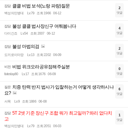
클클 비법 보석(노랑 파랑)질문
잡담
2
댓글
백성의민병대
Lv.79
조회 1966
06-12
불성 클클 법사장신구 여쭤봅니다
잡담
4
댓글
다이긴죠
Lv.54
조회 2007
06-12
불성 마법의검
잡담
2
댓글
도끼로이마깡
Lv.13
조회 2202
06-09
비법 위크오라공유점해주실분
비전
0
댓글
fatestay80
Lv.17
조회 1676
06-09
치증 탄력 반지 법사가 입찰하는거 어떻게 생각하시나
질문
6
요?
댓글
서목
Lv.9
조회 1886
06-08
5T 2셋 기준 장신구 조합 뭐가 최고일까? 똬리 없다치
잡담
1
고
댓글
백성의민병대
Lv.79
조회 2051
06-03