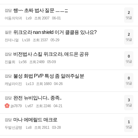
쌩~~ 초짜 법사 질문 ㅡㅡ;;;
잡담
2
댓글
어둠의악귀
Lv.9
조회 2007
06-01
위크오라 nan shield 이거 클클용 있나요?
질문
2
댓글
진데니얼
Lv.18
조회 1537
05-29
비전법사 스킬 위크오라, 애드온 공유
잡담
0
댓글
진율희
Lv.56
조회 2489
05-09
불성 화법 PVP 특성 좀 알려주실분
잡담
0
댓글
캐널라이진
Lv.13
조회 1680
04-26
완전 뉴비입니다.. 종족..
잡담
3
댓글
jjs7879
Lv.67
조회 2246
04-21
마나 에메랄드 매크로
잡담
1
댓글
두발선곰탱
Lv.8
조회 2911
03-28