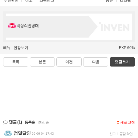
추천확인
신고
스팸신고
공유
스크랩
백성의민병대
메뉴
인장보기
EXP 60%
목록
본문
이전
다음
댓글쓰기
댓글
(1)
등록순
|
최신순
새로고침
점멸달인
26-06-04 17:43
신고
|
공감 확인