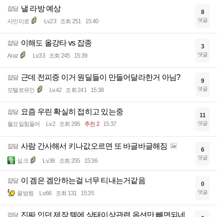
낼 라방 예상
잡담
8
댓글
사인이로
Lv.23
조회 251
15:40
이해도 올강타 vs 잡종
잡담
3
댓글
Araz
Lv.33
조회 245
15:39
근데 전피증 이거 원딜들이 만들어달라한거 아님?
잡담
9
댓글
모텔로유인
Lv.42
조회 241
15:38
요즘 우린 확실히 접히고 있는중
잡담
11
댓글
월요일힘들어
Lv.2
조회 295
추천 2
15:37
사람 간사해서 키나값오르면 또 바글바글해짐
잡담
6
댓글
실크
Lv.38
조회 255
15:36
이 겜은 겜안하는걸 너무 티내는거같음
잡담
0
댓글
꿀밤윙
Lv.66
조회 131
15:35
진짜 인던 제작 템에 상태이상관련 옵션만 빼면되네
잡담