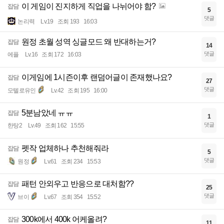
이 게임이 진지하게 직업을 나뉘어야 함?
잡담
5
댓글
논리력
Lv.19
조회 193
16:03
원정 초월 성역 싱글모드 왜 반대하는거?
잡담
14
댓글
에플
Lv.16
조회 172
16:03
이게임에 1시즌이후 랜덤어글이 존재했나요?
잡담
27
댓글
모텔로유인
Lv.42
조회 195
16:00
5분남았네 ㅠㅠ
잡담
1
댓글
한탕2
Lv.49
조회 162
15:55
펫작 업체하나 추천해줘라
잡담
5
댓글
원정
Lv.61
조회 234
15:53
패턴 안외우고 반응으로 대처함??
잡담
25
댓글
브이
Lv.67
조회 354
15:52
300k에서 400k 어케올려?
잡담
11