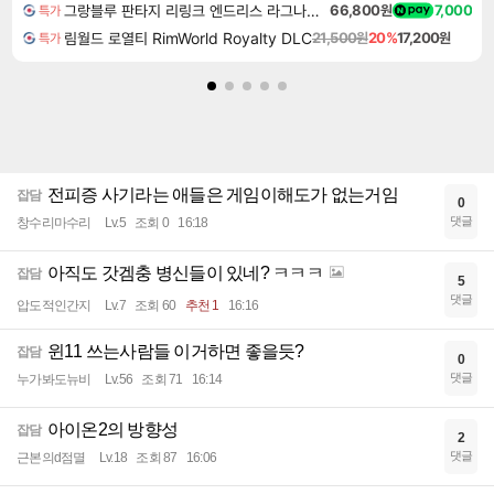
그랑블루 판타지 리링크 엔드리스 라그나로크 Granblue Fantasy Relink Endless Ragnarok
66,800원
7,000
특가
림월드 로열티 RimWorld Royalty DLC
21,500원
20%
17,200원
특가
전피증 사기라는 애들은 게임이해도가 없는거임
잡담
0
댓글
창수리마수리
Lv.5
조회 0
16:18
아직도 갓겜충 병신들이 있네? ㅋㅋㅋ
잡담
5
댓글
압도적인간지
Lv.7
조회 60
추천 1
16:16
윈11 쓰는사람들 이거하면 좋을듯?
잡담
0
댓글
누가봐도뉴비
Lv.56
조회 71
16:14
아이온2의 방향성
잡담
2
댓글
근본의d점멸
Lv.18
조회 87
16:06