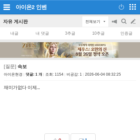
아이온2
인벤
자유 게시판
전체보기
공
검
글
지
색
내글
내 댓글
3추글
10추글
인증글
on/off
쓰
기
[질문]
속보
아이온현경
댓글: 1 개
조회:
1154
비공감:
1
2026-06-04 08:32:25
재미가없다 이제...