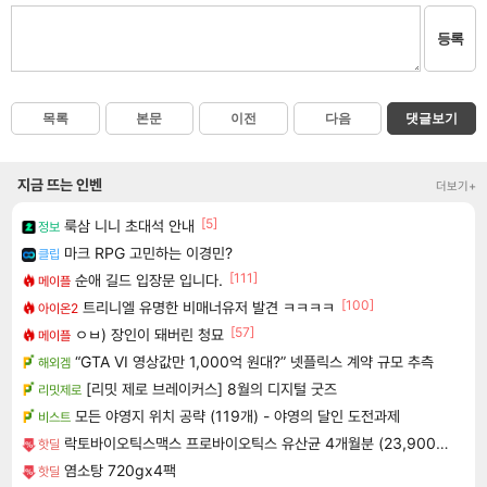
등록
목록
본문
이전
다음
댓글보기
지금 뜨는 인벤
더보기+
[5]
룩삼 니니 초대석 안내
정보
마크 RPG 고민하는 이경민?
클립
[111]
순애 길드 입장문 입니다.
메이플
[100]
트리니엘 유명한 비매너유저 발견 ㅋㅋㅋㅋ
아이온2
[57]
ㅇㅂ) 장인이 돼버린 청묘
메이플
“GTA VI 영상값만 1,000억 원대?” 넷플릭스 계약 규모 추측
해외겜
[리밋 제로 브레이커스] 8월의 디지털 굿즈
리밋제로
모든 야영지 위치 공략 (119개) - 야영의 달인 도전과제
비스트
락토바이오틱스맥스 프로바이오틱스 유산균 4개월분 (23,900원/무료)
핫딜
염소탕 720gx4팩
핫딜