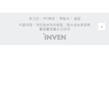
로그인
PC화면
퀵링크
설정
청소년보호정책
이용약관
개인정보처리방침
▲
불법촬영물신고안내
(주)
인
벤