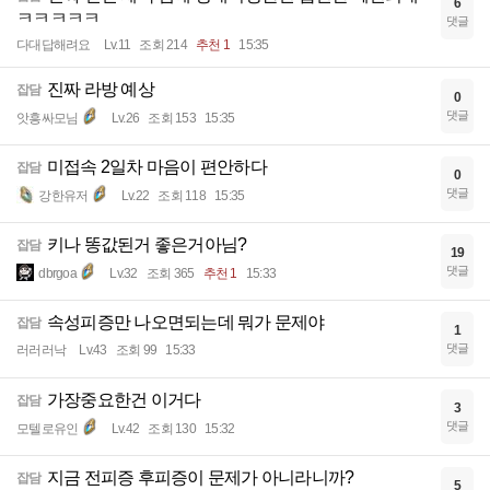
6
ㅋㅋㅋㅋㅋ
댓글
다대답해려요
Lv.11
조회 214
추천 1
15:35
진짜 라방 예상
잡담
0
댓글
앗흥싸모님
Lv.26
조회 153
15:35
미접속 2일차 마음이 편안하다
잡담
0
댓글
강한유저
Lv.22
조회 118
15:35
키나 똥값된거 좋은거아님?
잡담
19
댓글
dbrgoa
Lv.32
조회 365
추천 1
15:33
속성피증만 나오면되는데 뭐가 문제야
잡담
1
댓글
러러러낙
Lv.43
조회 99
15:33
가장중요한건 이거다
잡담
3
댓글
모텔로유인
Lv.42
조회 130
15:32
지금 전피증 후피증이 문제가 아니라니까?
잡담
5