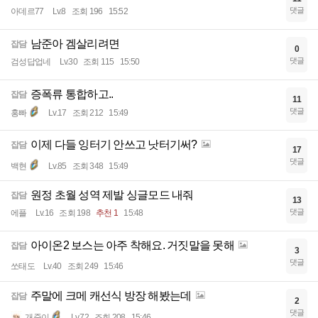
댓글
아데르77
Lv.8
조회 196
15:52
남준아 겜살리려면
잡담
0
댓글
검성답업네
Lv.30
조회 115
15:50
증폭류 통합하고..
잡담
11
댓글
홍빠
Lv.17
조회 212
15:49
이제 다들 잉터기 안쓰고 낫터기써?
잡담
17
댓글
백현
Lv.85
조회 348
15:49
원정 초월 성역 제발 싱글모드 내줘
잡담
13
댓글
에플
Lv.16
조회 198
추천 1
15:48
아이온2 보스는 아주 착해요. 거짓말을 못해
잡담
3
댓글
쏘태도
Lv.40
조회 249
15:46
주말에 크메 캐선식 방장 해봤는데
잡담
2
댓글
개죽이
Lv.72
조회 208
15:46