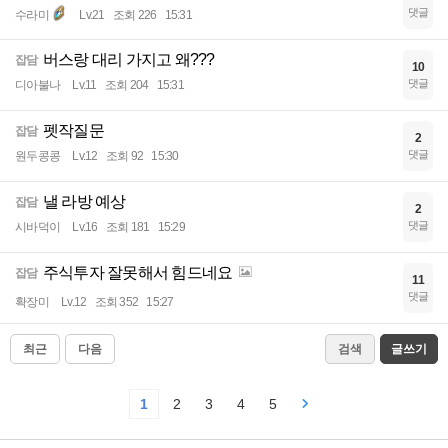
댓글
수라미
Lv.21
조회 226
15:31
버스랑 대리 가지고 왜???
잡담
10
댓글
디아불나
Lv.11
조회 204
15:31
펫작질문
잡담
2
댓글
원두콩콩
Lv.12
조회 92
15:30
낼 라방 예상
잡담
2
댓글
시바덕이
Lv.16
조회 181
15:29
주식투자 잘못해서 힘드네요
잡담
11
댓글
확장미
Lv.12
조회 352
15:27
최근
다음
검색
글쓰기
1
2
3
4
5