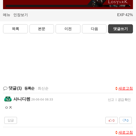
메뉴
인장보기
EXP 42%
목록
본문
이전
다음
댓글쓰기
댓글
(1)
등록순
|
최신순
새로고침
샤니디렌
26-06-04 08:33
신고
|
공감 확인
ㅇㅈ
답글
0
0
새로고침