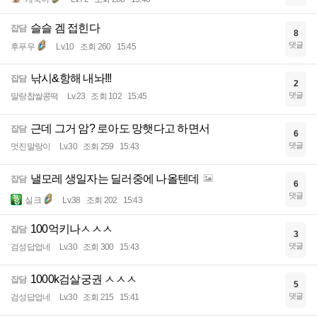
슬슬 겜 접힌다
잡담
8
댓글
후푸우
Lv.10
조회 260
15:45
낚시&항해 내놔!!!
잡담
2
댓글
말랑찹쌀콩떡
Lv.23
조회 102
15:45
근데 그거 암? 로아도 망햇다고 하면서
잡담
6
댓글
멋진말랑이
Lv.30
조회 259
15:43
낼모레 생일자는 딜러중에 나올텐데
잡담
6
댓글
실크
Lv.38
조회 202
15:43
100억키나ㅅㅅㅅ
잡담
3
댓글
검성답업네
Lv.30
조회 300
15:43
1000k검살궁권 ㅅㅅㅅ
잡담
5
댓글
검성답업네
Lv.30
조회 215
15:41