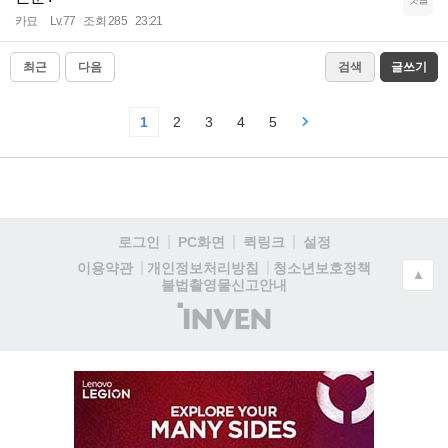
카묘
Lv.77
조회 285
23:21
최근
다음
검색
글쓰기
1
2
3
4
5
로그인
PC화면
퀵링크
설정
청소년보호정책
이용약관
개인정보처리방침
▲
불법촬영물신고안내
(주)
인
벤