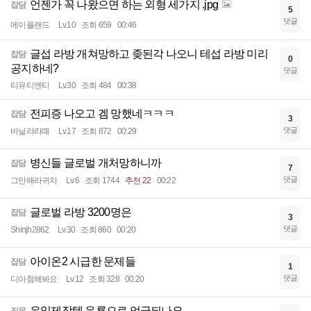
언젠가 꼭 나왔으면 하는 외형 세가지 .jpg
잡담
5
댓글
메이플랜드
Lv.10
조회 659
00:46
글섭 라방 개쳐망하고 좆된각 나오니 테섭 라방 미리
잡담
0
공지하네?
댓글
티유티엔티
Lv.30
조회 484
00:38
전피증 나오고 겜 망했네ㅋㅋㅋ
잡담
3
댓글
바닐랴라뗴
Lv.17
조회 872
00:29
병신들 글로벌 개처망하니까
잡담
7
댓글
그만해라귀차
Lv.6
조회 1744
추천 22
00:22
글로벌 라방 3200명은
잡담
3
댓글
Shinjh2862
Lv.30
조회 860
00:20
아이온2 시급한 문제들
잡담
1
댓글
디아첨해봐요
Lv.12
조회 328
00:20
유일제작템 응룡으로 업글되나요