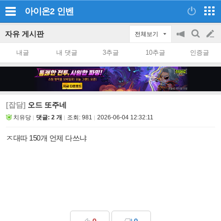
아이온2
인벤
자유 게시판
전체보기
공
검
글
지
색
내글
내 댓글
3추글
10추글
인증글
on/off
쓰
기
[잡담]
오드 또주네
치유당
댓글: 2 개
조회:
981
2026-06-04 12:32:11
ㅈ대따 150개 언제 다쓰냐