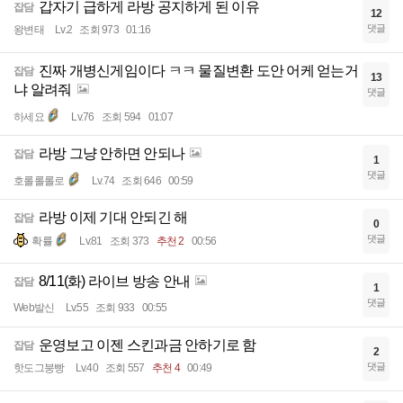
갑자기 급하게 라방 공지하게 된 이유
잡담
12
댓글
왕변태
Lv.2
조회 973
01:16
진짜 개병신게임이다 ㅋㅋ 물질변환 도안 어케 얻는거
잡담
13
냐 알려줘
댓글
하세요
Lv.76
조회 594
01:07
라방 그냥 안하면 안되나
잡담
1
댓글
호롤롤롤로
Lv.74
조회 646
00:59
라방 이제 기대 안되긴 해
잡담
0
댓글
확률
Lv.81
조회 373
추천 2
00:56
8/11(화) 라이브 방송 안내
잡담
1
댓글
Web발신
Lv.55
조회 933
00:55
운영보고 이젠 스킨과금 안하기로 함
잡담
2
댓글
핫도그붕빵
Lv.40
조회 557
추천 4
00:49