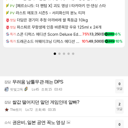
[페르소나5: 더 팬텀 X] 괴도 영상 l 타카마키 안·댄싱 스타
PV
라스트 에포크 시즌5 - 서리화신의 분노 티저
PV
더담은 경기미 추청 아끼바레 쌀 특등급 10kg
핫딜
파스퇴르 무항생제 인증 바른목장 우유 125ml x 24개
핫딜
스콘 디럭스 에디션 Scorn Deluxe Edition
75%
13,250원
6%
특가
드래곤소드 어웨이크닝 디럭스 에디션 DragonSword Awakening Deluxe Edition
10%
49,500원
10%
특가
무려움 남툴무관 깨는 DPS
잡담
0
댓글
핏빛고독
Lv.45
조회 15
03:43
쌀값 떨어지던 말던 게임인데 알빠?
잡담
2
댓글
The토끼
Lv.72
조회 46
03:35
권은비, 일본 공연 꼭노 영상
소식
0