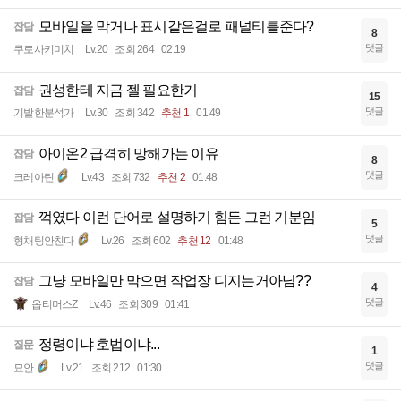
모바일을 막거나 표시같은걸로 패널티를준다?
잡담
8
댓글
쿠로사키미치
Lv.20
조회 264
02:19
권성한테 지금 젤 필요한거
잡담
15
댓글
기발한분석가
Lv.30
조회 342
추천 1
01:49
아이온2 급격히 망해가는 이유
잡담
8
댓글
크레아틴
Lv.43
조회 732
추천 2
01:48
꺽였다 이런 단어로 설명하기 힘든 그런 기분임
잡담
5
댓글
형채팅안친다
Lv.26
조회 602
추천 12
01:48
그냥 모바일만 막으면 작업장 디지는거아님??
잡담
4
댓글
옵티머스Z
Lv.46
조회 309
01:41
정령이냐 호법이냐...
질문
1
댓글
묘안
Lv.21
조회 212
01:30