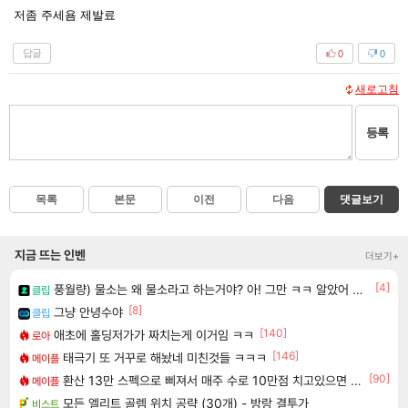
저좀 주세욤 제발료
답글
0
0
새로고침
등록
목록
본문
이전
다음
댓글보기
지금 뜨는 인벤
더보기+
[4]
풍월량) 물소는 왜 물소라고 하는거야? 아! 그만 ㅋㅋ 알았어 ㅋㅋ
클립
[8]
그냥 안녕수야
클립
[140]
애초에 홀딩저가가 짜치는게 이거임 ㅋㅋ
로아
[146]
태극기 또 거꾸로 해놨네 미친것들 ㅋㅋㅋ
메이플
[90]
환산 13만 스펙으로 삐져서 매주 수로 10만점 치고있으면 ㅋㅋ
메이플
모든 엘리트 골렘 위치 공략 (30개) - 방랑 결투가
비스트