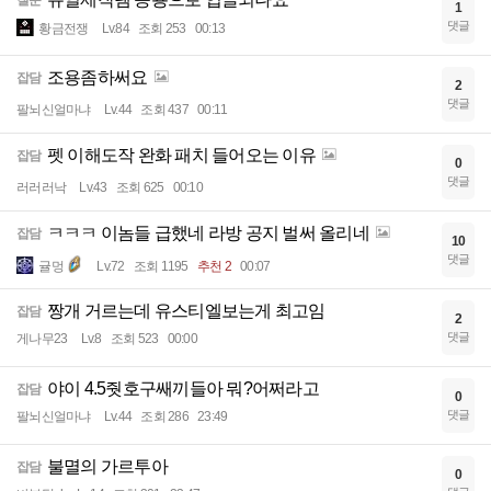
질문
1
댓글
황금전쟁
Lv.84
조회 253
00:13
조용좀하써요
잡담
2
댓글
팔뇌신얼마냐
Lv.44
조회 437
00:11
펫 이해도작 완화 패치 들어오는 이유
잡담
0
댓글
러러러낙
Lv.43
조회 625
00:10
ㅋㅋㅋ 이놈들 급했네 라방 공지 벌써 올리네
잡담
10
댓글
귤멍
Lv.72
조회 1195
추천 2
00:07
짱개 거르는데 유스티엘보는게 최고임
잡담
2
댓글
게나무23
Lv.8
조회 523
00:00
야이 4.5줫호구쌔끼들아 뭐?어쩌라고
잡담
0
댓글
팔뇌신얼마냐
Lv.44
조회 286
23:49
불멸의 가르투아
잡담
0