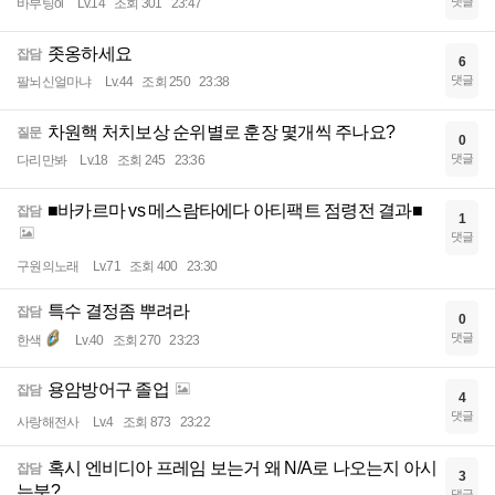
댓글
바부팅ol
Lv.14
조회 301
23:47
좃옹하세요
잡담
6
댓글
팔뇌신얼마냐
Lv.44
조회 250
23:38
차원핵 처치보상 순위별로 훈장 몇개씩 주나요?
질문
0
댓글
다리만봐
Lv.18
조회 245
23:36
■바카르마 vs 메스람타에다 아티팩트 점령전 결과■
잡담
1
댓글
구원의노래
Lv.71
조회 400
23:30
특수 결정좀 뿌려라
잡담
0
댓글
한색
Lv.40
조회 270
23:23
용암방어구 졸업
잡담
4
댓글
사랑해전사
Lv.4
조회 873
23:22
혹시 엔비디아 프레임 보는거 왜 N/A로 나오는지 아시
잡담
3
는분?
댓글