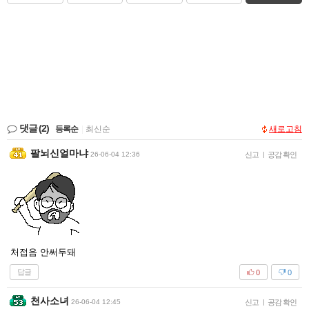
댓글
(2)
등록순
|
최신순
새로고침
팔뇌신얼마냐
26-06-04 12:36
신고
|
공감 확인
처접음 안써두돼
답글
0
0
천사소녀
26-06-04 12:45
신고
|
공감 확인