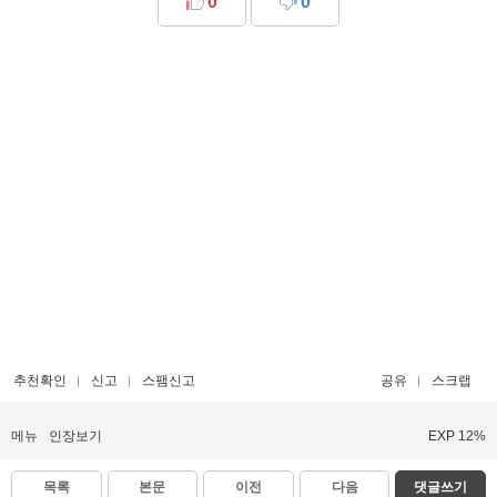
0
0
추천확인
신고
스팸신고
공유
스크랩
메뉴
인장보기
EXP 12%
목록
본문
이전
다음
댓글쓰기