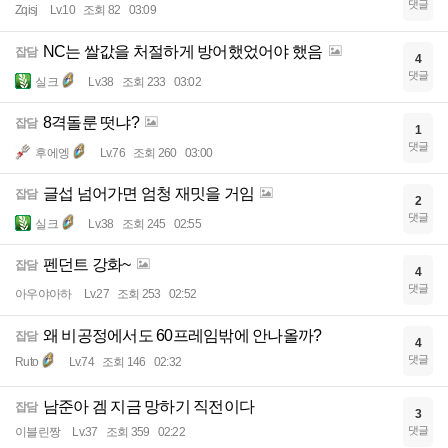
댓글
Zqisj
Lv.10
조회 82
03:09
NC는 쌀값을 처절하게 방어했었어야 했음
잡담
4
댓글
실크
Lv.38
조회 233
03:02
8격돌룬 떳냐?
잡담
1
댓글
후에엥
Lv.76
조회 260
03:00
글섭 넘어가면 엄청 재밋을 거임
잡담
2
댓글
실크
Lv.38
조회 245
02:55
펜던트 강화~
잡담
4
댓글
아우야아하
Lv.27
조회 253
02:52
왜 비공정에서도 60프레임밖에 안나올까?
잡담
4
댓글
Ruto
Lv.74
조회 146
02:32
남준아 겜 지금 망하기 직전이다
잡담
3
댓글
이블린짱
Lv.37
조회 359
02:22