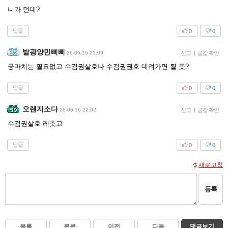
니가 먼데?
답글
0
0
발광양민삐삐
26-06-16 21:09
신고
|
공감 확인
궁마치는 필요없고 수검권살호나 수검권권호 데려가면 될 듯?
답글
0
0
오렌지소다
26-06-16 22:02
신고
|
공감 확인
수검권살호 레츳고
답글
0
0
새로고침
등록
목록
본문
이전
다음
댓글보기