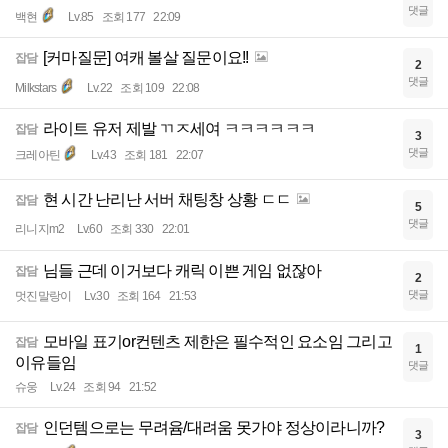
댓글
백현
Lv.85
조회 177
22:09
[커마질문] 여캐 볼살 질문이요!!
잡담
2
댓글
Milkstars
Lv.22
조회 109
22:08
라이트 유저 제발 ㄲㅈ세여 ㅋㅋㅋㅋㅋㅋ
잡담
3
댓글
크레아틴
Lv.43
조회 181
22:07
현 시간 난리난 서버 채팅창 상황 ㄷㄷ
잡담
5
댓글
리니지m2
Lv.60
조회 330
22:01
님들 근데 이거보다 캐릭 이쁜 게임 없잖아
잡담
2
댓글
멋진말랑이
Lv.30
조회 164
21:53
모바일 표기or컨텐츠 제한은 필수적인 요소임 그리고
잡담
1
이유들임
댓글
슈웅
Lv.24
조회 94
21:52
인던템으로는 무려윰/대려움 못가야 정상이라니까?
잡담
3