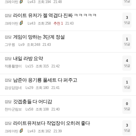
댓글
크레아틴
Lv.43
조회 194
21:48
라이트 유저가 젤 역겹다 진짜 ㅋㅋㅋㅋㅋ
잡담
3
댓글
크레아틴
Lv.43
조회 258
추천 1
21:43
게임이 망하는 3단계 정설
잡담
1
댓글
그우뮝
Lv.9
조회 248
21:43
내일 라방 요약
잡담
4
댓글
적룡활쟁이
Lv.15
조회 315
21:42
남준아 응기룡 풀세트 다 퍼주고
잡담
1
댓글
검성답업네
Lv.29
조회 180
21:41
갓겝충들 다 어디감
잡담
0
댓글
천마군림보
Lv.58
조회 108
21:40
라이트유저보다 작업장이 오히려 좋다
잡담
3
댓글
크레아틴
Lv.43
조회 162
21:39