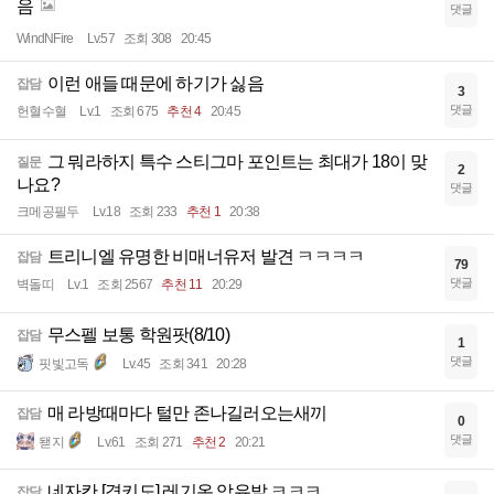
음
댓글
WindNFire
Lv.57
조회 308
20:45
이런 애들 때문에 하기가 싫음
잡담
3
댓글
헌혈수혈
Lv.1
조회 675
추천 4
20:45
그 뭐라하지 특수 스티그마 포인트는 최대가 18이 맞
질문
2
나요?
댓글
크메공필두
Lv.18
조회 233
추천 1
20:38
트리니엘 유명한 비매너유저 발견 ㅋㅋㅋㅋ
잡담
79
댓글
벽돌띠
Lv.1
조회 2567
추천 11
20:29
무스펠 보통 학원팟(8/10)
잡담
1
댓글
핏빛고독
Lv.45
조회 341
20:28
매 라방때마다 털만 존나길러오는새끼
잡담
0
댓글
됃지
Lv.61
조회 271
추천 2
20:21
네자칸 [경키도] 레기온 암유발 ㅋㅋㅋ
잡담