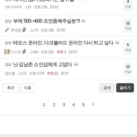
4
댓글
아리마아아
Lv.5
조회 230
20:16
부캐 500->600 조언좀해주실분?!
잡담
12
댓글
후에엥
Lv.76
조회 386
20:09
테오스 온라인, 다크블러드 온라인 다시 하고 싶다
잡담
5
댓글
미샤트
Lv.80
조회 281
추천 1
19:53
난 김남준 소인섭에게 고맙다
잡담
12
댓글
정보통
Lv.12
조회 1379
추천 21
19:47
최근
다음
검색
글쓰기
1
2
3
4
5