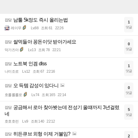
남툴 5k정도 즉시 올리는법
잡담
1
댓글
레이무
Lv.88
조회 61
22:26
쌀먹들아 꽁돈이닷 받아가세요
잡담
0
댓글
막가즈아
Lv.13
조회 78
22:21
노트북 인겜 dlss
잡담
1
댓글
나미조로
Lv.12
조회 67
22:16
오 득템 감성이 있다니
잡담
0
댓글
호롤롤롤로
Lv.74
조회 165
22:14
궁금해서 로아 찾아봣는데 전성기 올떄까지 3년걸렸
잡담
5
네
댓글
호호호런
Lv.9
조회 140
22:12
히든큐브 외형 이제 거불임?
잡담
2