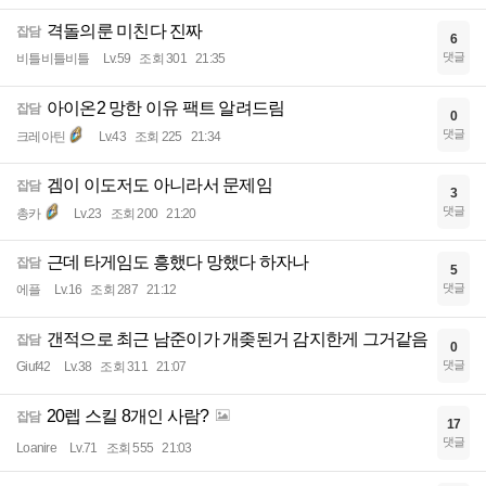
격돌의룬 미친다 진짜
잡담
6
댓글
비틀비틀비틀
Lv.59
조회 301
21:35
아이온2 망한 이유 팩트 알려드림
잡담
0
댓글
크레아틴
Lv.43
조회 225
21:34
겜이 이도저도 아니라서 문제임
잡담
3
댓글
총카
Lv.23
조회 200
21:20
근데 타게임도 흥했다 망했다 하자나
잡담
5
댓글
에플
Lv.16
조회 287
21:12
갠적으로 최근 남준이가 개좆된거 감지한게 그거같음
잡담
0
댓글
Giuf42
Lv.38
조회 311
21:07
20렙 스킬 8개인 사람?
잡담
17
댓글
Loanire
Lv.71
조회 555
21:03