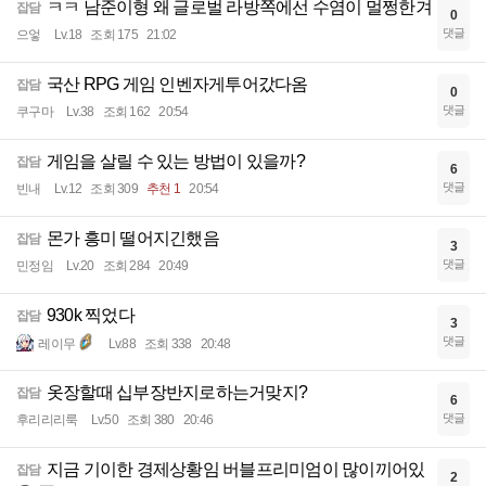
ㅋㅋ 남준이형 왜 글로벌 라방쪽에선 수염이 멀쩡한겨
잡담
0
댓글
으엏
Lv.18
조회 175
21:02
국산 RPG 게임 인벤자게투어갔다옴
잡담
0
댓글
쿠구마
Lv.38
조회 162
20:54
게임을 살릴 수 있는 방법이 있을까?
잡담
6
댓글
빈내
Lv.12
조회 309
추천 1
20:54
몬가 흥미 떨어지긴했음
잡담
3
댓글
민정임
Lv.20
조회 284
20:49
930k 찍었다
잡담
3
댓글
레이무
Lv.88
조회 338
20:48
옷장할때 십부장반지로하는거맞지?
잡담
6
댓글
후리리리룩
Lv.50
조회 380
20:46
지금 기이한 경제상황임 버블프리미엄이 많이끼어있
잡담
2