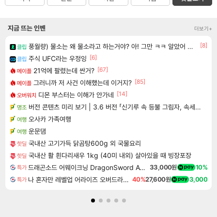
지금 뜨는 인벤
더보기+
[8]
풍월량) 물소는 왜 물소라고 하는거야? 아! 그만 ㅋㅋ 알았어 ㅋㅋ
클립
[6]
주식 UFC라는 우정잉
클립
[67]
21억에 팔렸는데 싼거?
메이플
[85]
그러니까 저 사건 이해했는데 이거지?
메이플
[14]
디몬 부스터는 이해가 안가네
오버워치
버전 콘텐츠 미리 보기 | 3.6 버전 「신기루 속 등불 그림자, 속세에 깃든 검의 결심」이 8월 20일에 업데이트됩니다!
명조
오사카 가족여행
여행
운문댐
여행
국내산 고기가득 닭곰탕600g 외 국물요리
핫딜
국내산 활 흰다리새우 1kg (40미 내외) 살아있을 때 빙장포장
핫딜
드래곤소드 어웨이크닝 DragonSword Awakening
33,000원
10%
특가
나 혼자만 레벨업 어라이즈 오버드라이브 Solo Leveling Arise
40%
27,600원
3,000
특가