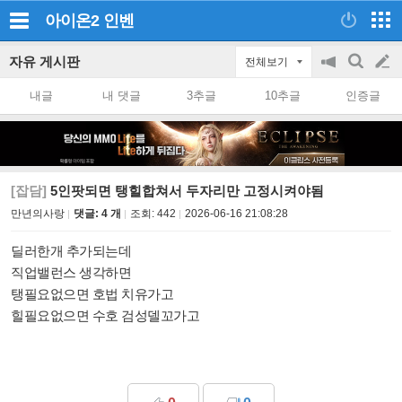
아이온2
인벤
자유 게시판
전체보기
공
검
글
지
색
내글
내 댓글
3추글
10추글
인증글
on/off
쓰
기
[잡담]
5인팟되면 탱힐합쳐서 두자리만 고정시켜야됨
만년의사랑
댓글: 4 개
조회:
442
2026-06-16 21:08:28
딜러한개 추가되는데
직업밸런스 생각하면
탱필요없으면 호법 치유가고
힐필요없으면 수호 검성델꼬가고