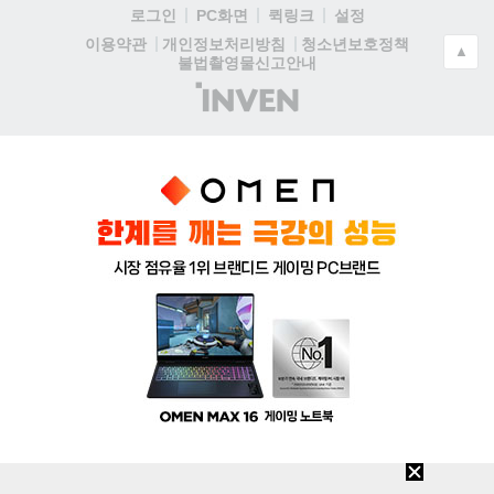
로그인
PC화면
퀵링크
설정
청소년보호정책
이용약관
개인정보처리방침
▲
불법촬영물신고안내
(주)
인
벤