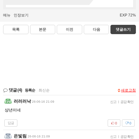
메뉴
인장보기
EXP 72%
목록
본문
이전
다음
댓글쓰기
댓글
(4)
등록순
|
최신순
새로고침
러러러낙
26-06-16 21:09
신고
|
공감 확인
샹년이네
답글
0
0
은빛림
26-06-16 21:09
신고
|
공감 확인