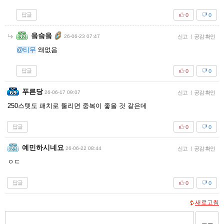
답글
0
0
읔슼읔
26-06-23 07:47
신고
|
공감 확인
@티무
왜없음
답글
0
0
푸른당
26-06-17 09:07
신고
|
공감 확인
250스텟도 패치로 뚤리면 중복이 좋을 것 같은데
답글
0
0
예민하시네요
26-06-22 08:44
신고
|
공감 확인
ㅇㄷ
답글
0
0
새로고침