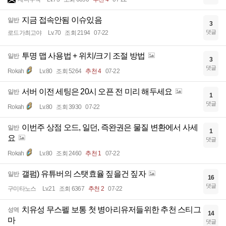
지금 접속안됨 이슈있음
일반
3
댓글
로드가최고야
Lv.70
조회 2194
07-22
투명 맵 사용법 + 위치/크기 조절 방법
일반
3
댓글
Rokah
Lv.80
조회 5264
추천 4
07-22
서버 이전 세팅은 20시 오픈 전 미리 해두세요
일반
1
댓글
Rokah
Lv.80
조회 3930
07-22
이번주 상점 오드, 일던, 즉완권은 물질 변환에서 사세
일반
1
요
댓글
Rokah
Lv.80
조회 2460
추천 1
07-22
갤펌) 유튜버의 스탯효율 짚을건 짚자
일반
16
댓글
구미타노스
Lv.21
조회 6367
추천 2
07-22
치유성 무스펠 보통 첫 병아리유저들위한 추천 스티그
성역
14
마
댓글