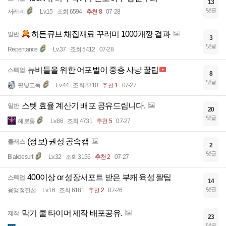
13
댓글
서래비
Lv.15
조회 6594
추천 8
07-28
히든큐브 채집재료 꾸러미 1000개깡 결과
일반
3
댓글
Repentance
Lv.37
조회 5412
07-28
뉴비들을 위한 어포벌이 중층 사냥 꿀팁
스펙업
8
댓글
핏빛고독
Lv.44
조회 8310
추천 1
07-27
스텟 효율 계산기 배포 공유드립니다.
일반
20
댓글
헤로롱
Lv.86
조회 4731
추천 5
07-27
(정보) 권성 공속캡
클래스
2
댓글
Blakdesurt
Lv.32
조회 3156
추천 2
07-27
400이상 or 성장서포트 받은 부캐 육성 짤팁
스펙업
14
댓글
용맹정진섭
Lv.16
조회 6181
추천 2
07-26
막기 쿨 타이머 제작 배포공유.
제작
23
댓글