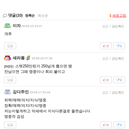
댓글
(10)
등록순
|
최신순
새로고침
이자
26-06-15 23:47
신고
|
공감 확인
개추
답글
0
0
세라퐁
26-06-16 07:36
신고
|
공감 확인
pvp는 스텟250안된거 250넘게 뽑으면 땡
칸남으면 그때 명중이나 회피 붙이고
답글
0
0
깅다주인
26-06-17 02:44
신고
|
공감 확인
위력/체력/의지/지식/명중
정확/체력/의지/지식/명중
저는이렇게하고 악세에서 지식다른걸로 돌렷습니다
명중작 검성
답글
0
0