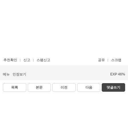
추천확인
신고
스팸신고
공유
스크랩
메뉴
인장보기
EXP 46%
목록
본문
이전
다음
댓글쓰기