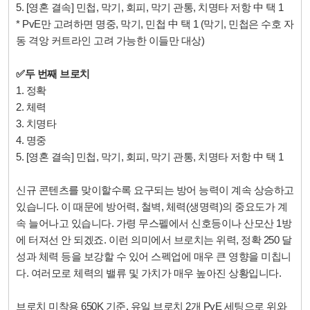
5. [영혼 결속] 민첩, 막기, 회피, 막기 관통, 치명타 저항 中 택 1
* PvE만 고려하면 명중, 막기, 민첩
中 택 1 (막기, 민첩은 수호 자
동 격앙 커트라인 고려 가능한 이들만 대상)
✅
두 번째 브로치
1.
정확
2.
체력
3. 치명타
4.
명중
5. [영혼 결속]
민첩,
막기, 회피, 막기 관통, 치명타 저항 中 택 1
신규 콘텐츠를 맞이할수록 요구되는 방어 능력이 계속 상승하고
있습니다. 이 때문에 방어력, 철벽, 체력(생명력)의 중요도가 계
속 늘어나고 있습니다. 가령 무스펠에서 신호등이나 산모산 1방
에 터져선 안 되겠죠. 이런 의미에서 브로치는 위력, 정확 250 달
성과 체력 등을 보강할 수 있어 스펙업에 매우 큰 영향을 미칩니
다. 여러모로 체력의 밸류 및 가치가 매우 높아진 상황입니다.
브로치 미착용 650K 기준, 유일 브로치 2개 PvE 세팅으로 위와