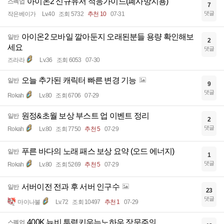
아이온2 신규유저 적응가이드(폐사방지용)
스펙업
7
댓글
작은베이가
Lv.40
조회 5732
추천 10
07-31
아이온2 모바일 깔아둔지 오래된분들 용량 확인해보
일반
2
세요
댓글
즈라라
Lv.36
조회 6053
07-30
오늘 추가된 캐릭터 빠른 변경 기능
일반
9
댓글
Rokah
Lv.80
조회 6706
07-29
원정&초월 보상 부스트 업 이벤트 정리
일반
2
댓글
Rokah
Lv.80
조회 7750
추천 5
07-29
푸른 바다의 노래 패스 보상 요약 (오드 에너지)
일반
1
댓글
Rokah
Lv.80
조회 5269
추천 5
07-29
서버이전 전과 후 서버 인구수
일반
23
댓글
마이나불
Lv.72
조회 10497
추천 1
07-29
400K 뉴비 투력키우는노하우 장문주의
스펙업