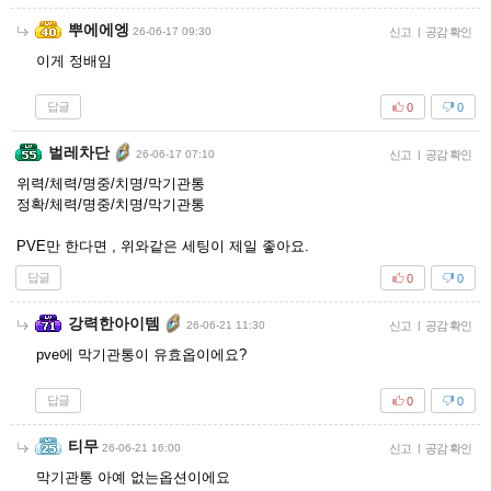
뿌에에엥
26-06-17 09:30
신고
|
공감 확인
이게 정배임
답글
0
0
벌레차단
26-06-17 07:10
신고
|
공감 확인
위력/체력/명중/치명/막기관통
정확/체력/명중/치명/막기관통
PVE만 한다면 , 위와같은 세팅이 제일 좋아요.
답글
0
0
강력한아이템
26-06-21 11:30
신고
|
공감 확인
pve에 막기관통이 유효옵이에요?
답글
0
0
티무
26-06-21 16:00
신고
|
공감 확인
막기관통 아예 없는옵션이에요