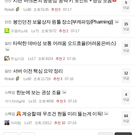
시련 '바크론의 공중섬' 공략 키 포인트 + 영상 모음
던전
5
댓글
Rokah
Lv.80
조회 5145
추천 5
07-17
봉인던전 보물상자 원툴 장소[부캐파밍(Pharming)]
던전
15
댓글
구원의노래
Lv.71
조회 5572
추천 2
07-17
타락한 데바성 보통 어려움 오드효율(어려움은버스)
일반
16
댓글
주십시요
Lv.17
조회 8154
추천 2
07-16
서버 이전 핵심 요약 정리
일반
12
댓글
Rokah
Lv.80
조회 11719
추천 3
07-16
한눈에 보는 권성 조율
스펙업
4
댓글
거기자네날세
Lv.15
조회 4856
추천 3
07-16
계승할 때 무조건 현돌 미리 뚫는게 이득!
스펙업
64
댓글
마라탕
Lv.37
조회 21612
추천 10
07-16