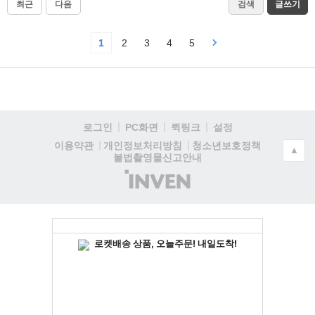
최근
다음
검색
글쓰기
1
2
3
4
5
로그인
PC화면
퀵링크
설정
청소년보호정책
이용약관
개인정보처리방침
▲
불법촬영물신고안내
(주)
인
벤