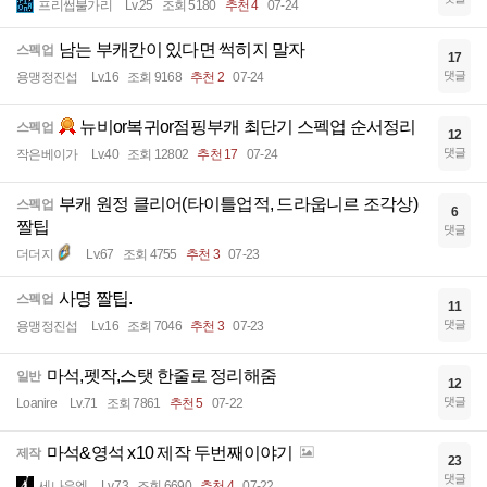
프리썹불가리
Lv.25
조회 5180
추천 4
07-24
남는 부캐칸이 있다면 썩히지 말자
스펙업
17
댓글
용맹정진섭
Lv.16
조회 9168
추천 2
07-24
뉴비or복귀or점핑부캐 최단기 스펙업 순서정리
스펙업
12
댓글
작은베이가
Lv.40
조회 12802
추천 17
07-24
부캐 원정 클리어(타이틀업적, 드라웁니르 조각상)
스펙업
6
짤팁
댓글
더더지
Lv.67
조회 4755
추천 3
07-23
사명 짤팁.
스펙업
11
댓글
용맹정진섭
Lv.16
조회 7046
추천 3
07-23
마석,펫작,스탯 한줄로 정리해줌
일반
12
댓글
Loanire
Lv.71
조회 7861
추천 5
07-22
마석&영석 x10 제작 두번째이야기
제작
23
댓글
세나우엑
Lv.73
조회 6690
추천 4
07-22