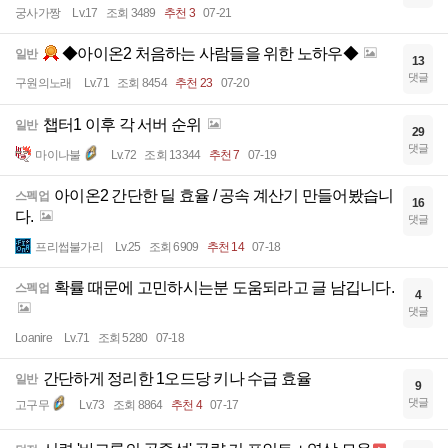
궁사가짱
Lv.17
조회 3489
추천 3
07-21
◆아이온2 처음하는 사람들을 위한 노하우◆
일반
13
댓글
구원의노래
Lv.71
조회 8454
추천 23
07-20
챕터1 이후 각 서버 순위
일반
29
댓글
마이나불
Lv.72
조회 13344
추천 7
07-19
아이온2 간단한 딜 효율 / 공속 계산기 만들어봤습니
스펙업
16
다.
댓글
프리썹불가리
Lv.25
조회 6909
추천 14
07-18
확률 때문에 고민하시는분 도움되라고 글 남깁니다.
스펙업
4
댓글
Loanire
Lv.71
조회 5280
07-18
간단하게 정리한 1오드당 키나 수급 효율
일반
9
댓글
고구무
Lv.73
조회 8864
추천 4
07-17