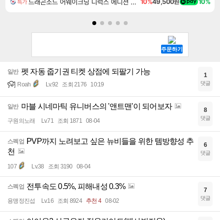
드래곤소드 어웨이크닝 디럭스 에디션 DragonSword Awakening Deluxe Edition
10%
49,500원
10%
특가
펫 자동 줍기권 티켓 상점에 되팔기 가능
일반
1
댓글
Roah
Lv.92
조회 2176
10:19
마블 시네마틱 유니버스의 '앤트맨'이 되어보자
일반
8
댓글
구원의노래
Lv.71
조회 1871
08-04
PVP까지 노려보고 싶은 뉴비들을 위한 템방향성 추
스펙업
6
천
댓글
107
Lv.38
조회 3190
08-04
전투속도 0.5%, 피해내성 0.3%
스펙업
7
댓글
용맹정진섭
Lv.16
조회 8924
추천 4
08-02