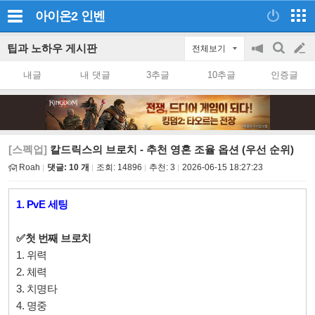
아이온2
인벤
팁과 노하우 게시판
전체보기
공
검
글
지
색
내글
내 댓글
3추글
10추글
인증글
on/off
쓰
기
[스펙업]
칼드릭스의 브로치 - 추천 영혼 조율 옵션 (우선 순위)
Roah
댓글: 10 개
조회:
14896
추천:
3
2026-06-15 18:27:23
1. PvE 세팅
✅
첫 번째 브로치
1. 위력
2. 체력
3. 치명타
4. 명중