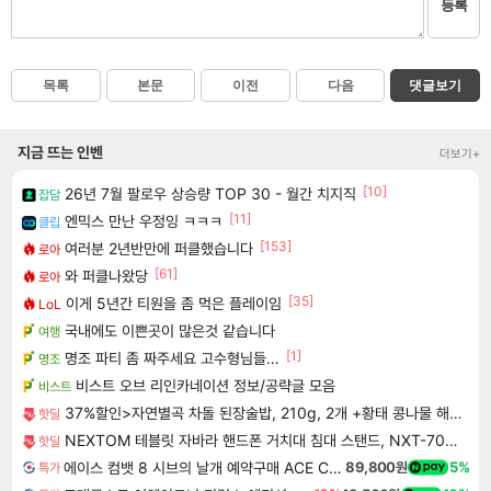
등록
목록
본문
이전
다음
댓글보기
지금 뜨는 인벤
더보기+
[10]
26년 7월 팔로우 상승량 TOP 30 - 월간 치지직
잡담
[11]
엔믹스 만난 우정잉 ㅋㅋㅋ
클립
[153]
여러분 2년반만에 퍼클했습니다
로아
[61]
와 퍼클나왔당
로아
[35]
이게 5년간 티원을 좀 먹은 플레이임
LoL
국내에도 이쁜곳이 많은것 같습니다
여행
[1]
명조 파티 좀 짜주세요 고수형님들…
명조
비스트 오브 리인카네이션 정보/공략글 모음
비스트
37%할인>자연별곡 차돌 된장술밥, 210g, 2개 +황태 콩나물 해장국밥, 210g, 2개 + 소고기 미역국밥, 210g, 2개
핫딜
NEXTOM 테블릿 자바라 핸드폰 거치대 침대 스탠드, NXT-700, 화이트, 1개
핫딜
에이스 컴뱃 8 시브의 날개 예약구매 ACE COMBAT 8 WINGS OF THEVE
89,800원
5%
특가