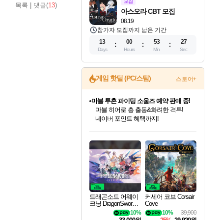
모집
목록
|
댓글(
13
)
아스오라 CBT 모집
08.19
참가자 모집까지 남은 기간
13
00
53
26
Days
Hours
Min
Sec
게임 핫딜 (PC/스팀)
스토어+
마블 투혼 파이팅 소울즈 예약 판매 중!
마블 히어로 총 출동&화려한 격투!
네이버 포인트 혜택까지!
드래곤소드: 어웨이크닝 입점!
문명 7 특별 할인!
귀무자: 검의 길 예약 판매 중!
비스트 오브 리인카네이션 정식 출시!
커세어 코브 출시 기념 할인!
더 렐릭 퍼스트 가디언 정식 출시
베데스다 40주년 기념 할인 중!
캡콤 프렌차이즈 할인 진행 중!
캡콤 일부 상품 상시 할인
스타워즈 은하계 레이서
로블록스 기프트 카드 공식 입점
스팀으로 만나는 드래곤소드!
조선&고려 DLC 출시 예정
10% 할인과
게임프릭 신작 IP
해적'섬'을 발전시키자!
설화x하드코어 액션!
베데스다의 명작들을
몬헌, 바하 등 인기 IP를
몬헌 와일즈 & 드래곤즈 도그마2
인벤게임즈에서 10% 추가 적립
Robux를 가장 안전하고
네이버혜택과 함께 만나보세요!
50%할인&추가 적립까지!
이니&베니 혜택까지!
네이버 혜택가와 함께 예약하세요!
할인&네이버혜택으로 만나보세요!
네이버페이 혜택과 만나보세요!
40주년 프로모션으로 만나보세요!
할인가에 만나보세요!
일부 에디션 상시 할인!
혜택으로 예약 판매 중
편안하게 충전하세요
드래곤소드 어웨이
커세어 코브 Corsair
크닝 DragonSword A
Cove
wakening
10%
10%
39,900