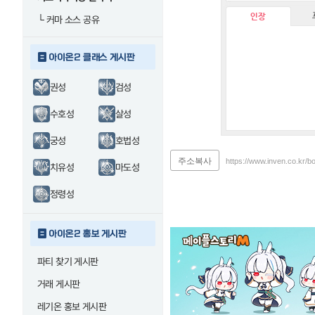
인장
└
커마 소스 공유
아이온2 클래스 게시판
권성
검성
수호성
살성
궁성
호법성
주소복사
https://www.inven.co.kr/b
치유성
마도성
정령성
아이온2 홍보 게시판
파티 찾기 게시판
거래 게시판
레기온 홍보 게시판