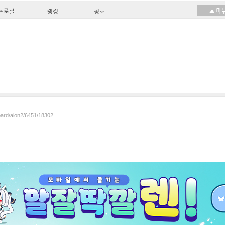
프로필
랭킹
칭호
oard/aion2/6451/18302