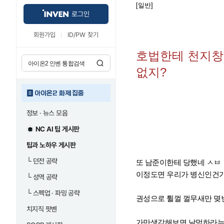
[일반]
로그인
회원가입
ID/PW 찾기
호법한테 천지창
없지?
아이온2 화제 집중
정보 · 뉴스 모음
NC AI 팁 게시판
팁과 노하우 게시판
└
던전 공략
또 남준이한테 당했네 ㅅㅂ
이정도면 우리가 병신인건가
└
성역 공략
└
스펙업 · 파밍 공략
권성으로 튈껄 껄무새만 몆
치지직 팟벤
가만생각해보면 날먹하라