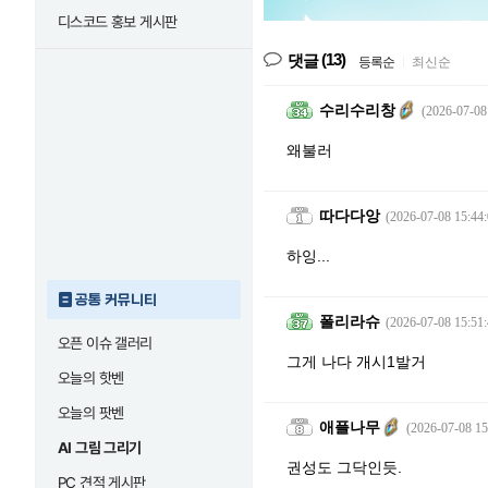
디스코드 홍보 게시판
(13)
댓글
등록순
|
최신순
수리수리창
(2026-07-08
왜불러
따다다앙
(2026-07-08 15:44:
하잉...
공통 커뮤니티
폴리라슈
(2026-07-08 15:51:
오픈 이슈 갤러리
그게 나다 개시1발거
오늘의 핫벤
오늘의 팟벤
애플나무
(2026-07-08 15
AI 그림 그리기
권성도 그닥인듯.
PC 견적 게시판