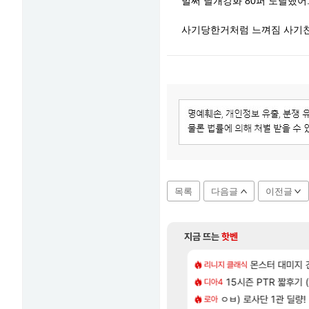
벌써 날개강화 80퍼 도달했어
사기당한거처럼 느껴짐 사기친
목록
다음글
이전글
지금 뜨는
핫벤
[60]
[2]
나왔당
 청룡 수상자의 본업 영상 - 스테이씨 윤
과부하 한정 아니다!
몬스터 대미지 건들
리니지 클래식
나혼렙
[45]
쫀지 채팅창 ㅋㅋㅋㅋㅋㅋㅋㅋㅋㅋㅋ
행
15시즌 PTR 짧후기 (
라이자 AI 채팅 RPG
디아4
섭컬겜
[31]
나와도 이건 잊으면 안 돼
CBT 리뷰 '전투빼고 1등급'
ㅇㅂ) 로사단 1관 딜량!
로스트아크 죽음의 계
로아
PV