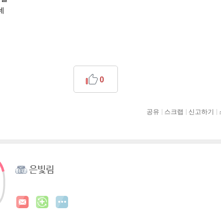
네
0
공유
스크랩
신고하기
은빛림