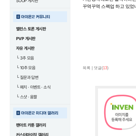
SOOP 게시판
꾸역꾸역 스펙업 하고 있었
아이온2 커뮤니티
밸런스 토론 게시판
PVP 게시판
자유 게시판
└
3추 모음
└
10추 모음
목록
|
댓글(
13
)
└
질문과 답변
└
패치 · 이벤트 · 소식
└
스샷 · 움짤
아이온2 미디어 갤러리
팬아트 카툰 갤러리
커스터마이징 갤러리