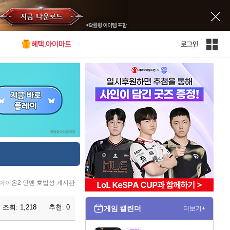
혜택.아이마트
로그인
인
벤
전
체
사
이
트
맵
아이온2 인벤 호법성 게시판
조회:
1,218
추천:
0
게임 캘린더
더보기+