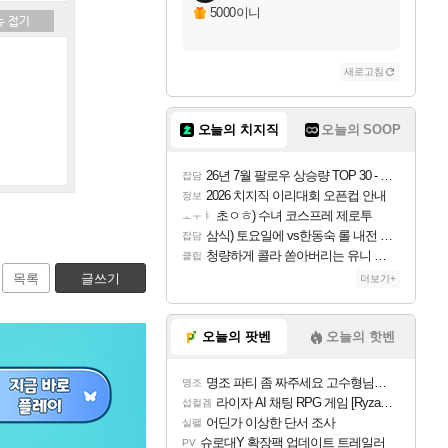
5000이니
새로고침
오늘의 치지직
오늘의 SOOP
26년 7월 팔로우 상승량 TOP 30 - 월간 치지직
잡담
2026 치지직 이리대회 오픈컵 안내
정보
초ㅇㅎ) 수녀 코스프레 제로투
ㅗㅜㅑ
삼식) 토요일에 vs한동숙 롤 내전 예정
잡담
청량하게 콜라 쏟아버리는 유니 ㅋㅋㅋ
클립
목록
글쓰기
더보기+
오늘의 팟벤
오늘의 핫벤
명조 파티 좀 짜주세요 고수형님들…
명조
라이자 AI 채팅 RPG 게임 [RyzaChat: AI] 공개
섭컬겜
어딘가 이상한 단서 조사
실팰
슈로대Y 확장팩 업데이트 트레일러
PV