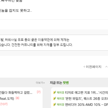
..빠꾸하긴 늦음
놈을 잡지도 못하고..
이전페이지
지금 뜨는
팟벤
더보기+
[7]
[40]
 정예림, 화속성 서포터 세대 교체
다 화들짝하고 걸렸네 ㅋㅋㅋㅋ
전분 얌비얌버전 내림차순
티저로 예고편 지표 1위…‘시간의
검은사막
해외겜
[8]
feat.도적)
 게임 [RyzaChat: AI] 공개
ㅇㅂ) 로사단: 아니 퍼클팟 너무 심하네 예의
‘몬헌 와일즈’, 퀘스트 26종 오
로아
해외겜
[137]
[93]
율자, 벨가르딘 티저
우주최초 보스가 낙사하는 게임
엔비디아 30%·AMD 10% - GP
로아
해외겜