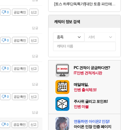
[토스 하루단독특가!]대만 토종 파인애플 펑리수, 180g, 2박스
감
0
공감 확인
신고
캐릭터 정보 검색
답글
종족
서버
감
0
공감 확인
신고
답글
PC 견적이 궁금하다면?
감
0
공감 확인
신고
IT인벤 견적게시판
답글
매일매일,
인벤 출석체크!
감
0
공감 확인
신고
주사위 굴리고 포인트!
인벤 마블
답글
연동하면 아이온2 인장!
감
0
공감 확인
신고
아이온 인장 인증 페이지