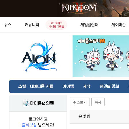
로스트아크
뉴스
커뮤니티
게임캘린더
게이머존
기대평 이벤트
스킬 · 데바니온 시뮬
아이템
제작
펜던트 강화
주소보기
복사
아이온2 인벤
은빛림
로그인하고
출석보상
받으세요!