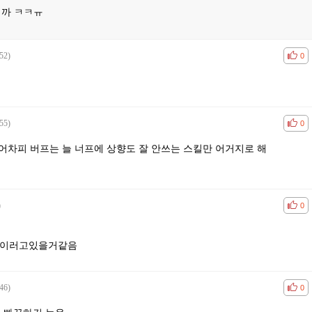
니까 ㅋㅋㅠ
52)
공감
비공
0
55)
공감
비공
0
 어차피 버프는 늘 너프에 상향도 잘 안쓰는 스킬만 어거지로 해
)
공감
비공
0
 이러고있을거같음
46)
공감
비공
0