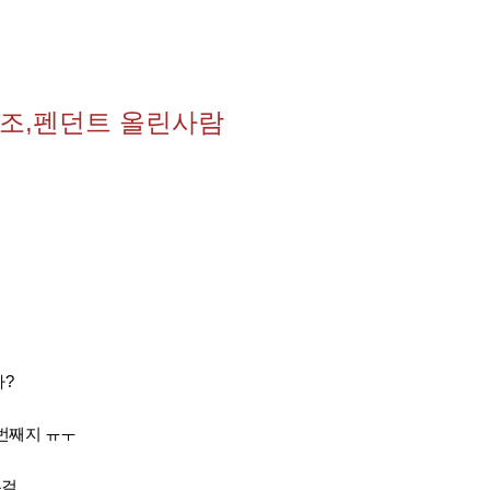
조,펜던트 올린사람
?
번째지 ㅠㅜ
는걸