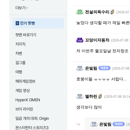
더보기
전설의독수리
(2026-07-
늦었다 생각할 때가 제일 빠른
인기 팟벤
팟벤 바로가기
꼬망이자동차
(2026-07-08 
치지직
저 이번주 월요일날 천자창조 
차벤
걸그룹
은빛림
(2026-07-08
여행
호붕이들 ㅠㅜㅠㅠ 서럽다...
해외게임정보
게임 영상
엘하린
(2026-07-08 16:14
HyperX OMEN
생각보다 많아
브이 라이징
일곱 개의 대죄: Origin
은빛림
(2
몬스터헌터 스토리즈3