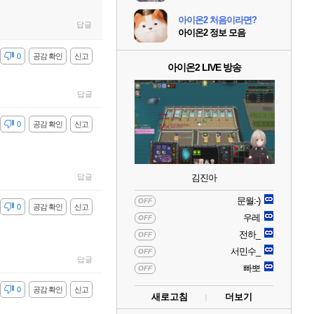
아이온2 처음이라면?
답글
아이온2 정보 모음
감
0
공감 확인
신고
아이온2 LIVE 방송
답글
감
0
공감 확인
신고
답글
김진아
문월:-)
OFF
감
0
공감 확인
신고
우레
OFF
전하_
OFF
서민수_
OFF
답글
빠뽀
OFF
감
0
공감 확인
신고
새로고침
더보기