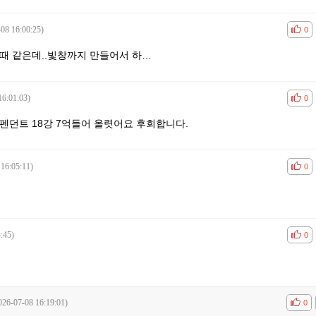
08 16:00:25)
공감
비공
0
때 같은데..빛창까지 만들어서 하…
16:01:03)
공감
비공
0
펜던트 18강 7억들어 올렷어요 후회합니다.
 16:05:11)
공감
비공
0
:45)
공감
비공
0
026-07-08 16:19:01)
공감
비공
0