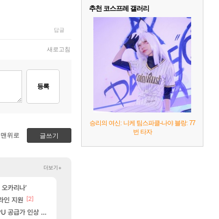
추천 코스프레 갤러리
답글
새로고침
등록
승리의 여신: 니케 팀스파클-나야 블랑: 77
번 타자
맨위로
글쓰기
더보기+
[60]
[2
 오카리나’
와 퍼클나왔당
올해 청룡 수상자의 본업 영상 - 스테이씨 윤
로아
걸그룹
[2]
[54]
[45]
가 없어(?)
프라인 지원
ㅇㅂ) 쫀지 채팅창 ㅋㅋㅋㅋㅋㅋㅋㅋㅋㅋㅋ
일본여행
로아
여행
[31]
U 공급가 인상 보도
벨가르딘 나와도 이건 잊으면 안 돼
샘웨의 CBT 리뷰 '전투빼고 1등급'
로아
실팰