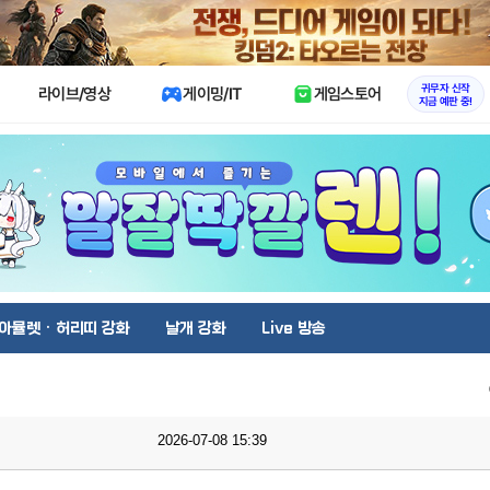
X
귀무자 신작
라이브/영상
게이밍/IT
게임스토어
지금 예판 중!
아뮬렛 · 허리띠 강화
날개 강화
Live 방송
2026-07-08 15:39