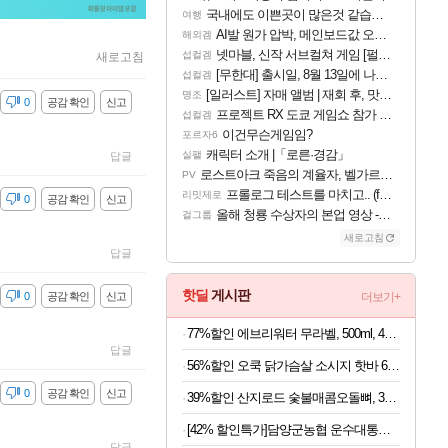
국내에도 이쁜곳이 많은것 같습니다
여행
AI발 원가 압박, 메인보드값 오르나
해외겜
넷마블, 신작 서브컬쳐 게임 [펄 인 블루] 티저 사이트 오픈
섭컬겜
새로고침
[무한대] 출시일, 8월 13일에 나오나
섭컬겜
[일러스트] 자매 앨범 | 재회 후, 맛집에서
명조
감
0
공감 확인
신고
프로젝트 RX 도쿄 게임쇼 참가 결정
섭컬겜
이건무슨게임임?
포르자6
캐릭터 소개 |「로른·경감」
실팰
답글
로스트아크 죽음의 계율자, 벨가르딘 티저
PV
프롤로그 테스트를 마치고.. (feat. 리아)
리밋제로
감
0
공감 확인
신고
올해 청룡 수상자의 본업 영상 - 스테이씨 윤
걸그룹
새로고침
답글
핫딜
게시판
감
0
공감 확인
신고
더보기+
77%할인 에브리워터 무라벨, 500ml, 40개
답글
56%할인 오쿡 닭가슴살 소시지 핫바 6종, 70g, 12개
감
0
공감 확인
신고
39%할인 산지로드 숯불매콤오돌뼈, 300g, 4팩
[42% 할인특가]담양군농협 운수대통쌀, 상등급, 10kg, 1개
답글