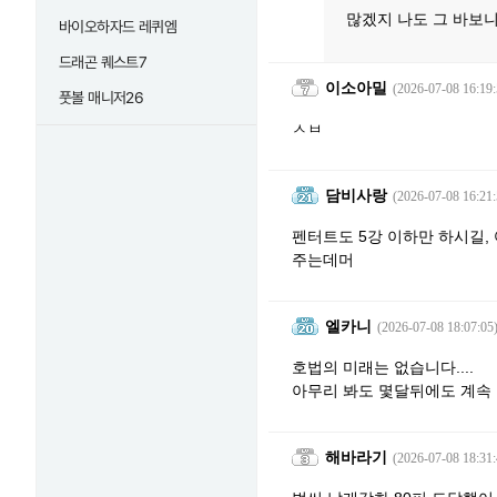
많겠지 나도 그 바보
바이오하자드 레퀴엠
드래곤 퀘스트7
이소아밀
(2026-07-08 16:19:
풋볼 매니저26
ㅅㅂ
담비사랑
(2026-07-08 16:21:
펜터트도 5강 이하만 하시길,
주는데머
엘카니
(2026-07-08 18:07:05
호법의 미래는 없습니다....
아무리 봐도 몇달뒤에도 계속
해바라기
(2026-07-08 18:31: