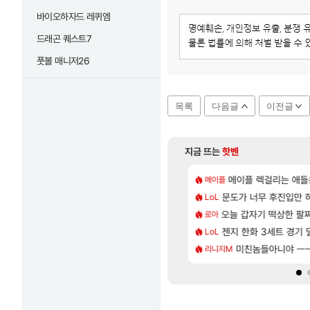
바이오하자드 레퀴엠
드래곤 퀘스트7
풋볼 매니저26
목록
다음글
이전글
지금 뜨는
핫벤
[87]
 보다 현타오네
카구라 개발사 신작 [시노비 넥서스] 연내 출시 예정
메이플 렉걸리는 애들
비스트 오브 리인카네
메이플
PV
[46]
 잡히는거 먼가 좀 몬가몬가네..
, 신작 서브컬쳐 게임 [펄 인 블루] 티저 사이트 오픈
문도가 너무 후진입만
「에린」 컨셉 포스
LoL
아스오라
[114]
체 뭐하는 짓이냐?
컷 만화 | 야간 보초는 너무 힘들어
오늘 갑자기 떡상한 팔
7년만에 가족여행을
로아
여행
[13]
보상 다 조졌는데
 길찾기/지도 공략 (1 ~ 12장)
젠지 한화 3세트 경기 딜
쿠를 먼저 보내서 
LoL
비스트
[69]
풀드랍은 필수인가??
스트 때는 로비에 온라인 기능이 있는데
미친놈들아니야 ㅡ
스위치2판 ‘몬헌 와
리니지M
해외겜