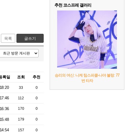
추천 코스프레 갤러리
목록
글쓰기
승리의 여신: 니케 팀스파클-나야 블랑: 77
등록일
조회
추천
번 타자
18:20
33
0
17:46
112
0
16:36
170
0
15:48
179
0
14:54
157
0