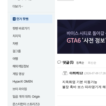
더보기
인기 팟벤
팟벤 바로가기
치지직
차벤
걸그룹
여행
(1)
댓글
등록순
|
최신순
해외게임정보
아하하12
(2026-07-09 17:28
게임 영상
HyperX OMEN
지옥화염 기본 이동가능
불장 혹바 보스 따라댕기게 해줘
브이 라이징
일곱 개의 대죄: Origin
몬스터헌터 스토리즈3