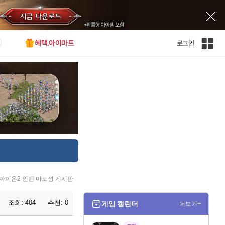
혜택.아이마트
로그인
인
벤
전
체
사
이
트
맵
아이온2 인벤 마도성 게시판
조회:
404
추천:
0
게임 캘린더
더보기+