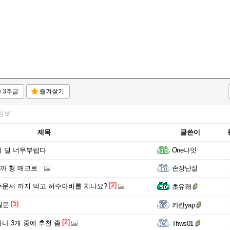
3추글
즐겨찾기
정보
제목
글쓴이
 딜 너무부럽다
One나잇
까 형 매크로
손장난질
[2]
문서 까지 먹고 허수아비를 치나요?
초유쾌
[5]
질문
카칸yap
[2]
나 3개 중에 추천 좀
Thws01