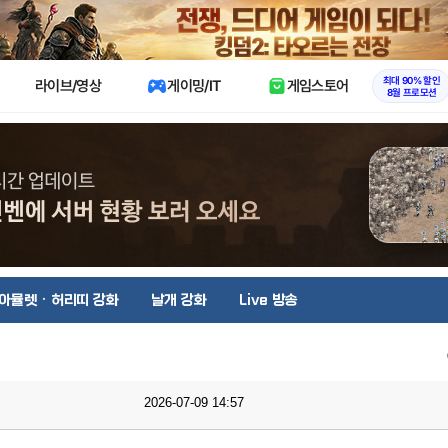
X
최대 90% 할인
라이브/영상
게이밍/IT
게임스토어
8월 프로모션
아뮬렛 · 허리띠 강화
날개 강화
Live 방송
2026-07-09 14:57