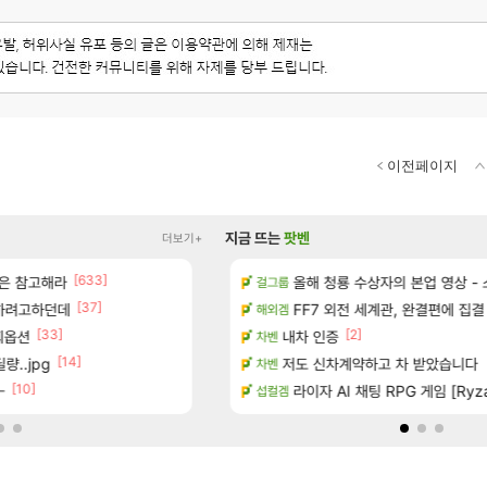
이전페이지
지금 뜨는
팟벤
더보기+
[633]
은 참고해라
이션 오픈 트레일러
[벨가르딘] 나이트메어 클리어 TOP10 알
올해 청룡 수상자의 본업 영상 -
로아
걸그룹
[37]
[65]
 하려고하던데
터 공개
와 ㅁㅊ 컴플뜸ㅋㅋ
FF7 외전 세계관, 완결편에 집결
메이플
해외겜
[33]
[1]
[2]
찌옵션
 다녀왔습니다.
내차 인증
하ㅠㅠㅠ드디어 갖고 싶은거 나왓
오버워치
차벤
[14]
[332]
량..jpg
기습하는 법
이적자 숙코 시ㅡ발련아
저도 신차계약하고 차 받았습니다
메이플
차벤
[10]
[44]
ㅡ
일즈’, 30~40fps 목표 추정
완갑 정보 초스피드 효율 요약
라이자 AI 채팅 RPG 게임 [Ryza
로아
섭컬겜