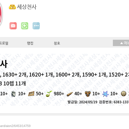
세상천사
프로필
랭킹
칭호
oard/aion2/6453/14759