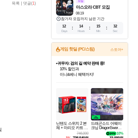
모집
목록
|
댓글(
1
)
아스오라 CBT 모집
08.19
참가자 모집까지 남은 기간
12
14
15
31
Days
Hours
Min
Sec
귀무자: 검의 길 예약 판매 중!
게임 핫딜 (PC/스팀)
스토어+
10% 할인과
이니&베니 혜택까지!
비스트 오브 리인카네이션 정식 출시!
게임프릭 신작 IP
네이버 혜택가와 함께 예약하세요!
인벤게임즈 8월 특별 할인!
드래곤소드: 어웨이크닝 입점!
문명 7 특별 할인!
커세어 코브 출시 기념 할인!
더 렐릭 퍼스트 가디언 정식 출시
베데스다 40주년 기념 할인 중!
마블 투혼 파이팅 소울즈 예약 판매 중!
캡콤 프렌차이즈 할인 진행 중!
캡콤 일부 상품 상시 할인
스타워즈 은하계 레이서
로블록스 기프트 카드 공식 입점
인기 퍼블리셔 모음!
스팀으로 만나는 드래곤소드!
조선&고려 DLC 출시 예정
해적'섬'을 발전시키자!
설화x하드코어 액션!
베데스다의 명작들을
마블 히어로 총 출동&화려한 격투!
몬헌, 바하 등 인기 IP를
몬헌 와일즈 & 드래곤즈 도그마2
인벤게임즈에서 10% 추가 적립
Robux를 가장 안전하고
최대 90% 할인가를 만나보세요!
네이버혜택과 함께 만나보세요!
50%할인&추가 적립까지!
할인&네이버혜택으로 만나보세요!
네이버페이 혜택과 만나보세요!
40주년 프로모션으로 만나보세요!
네이버 포인트 혜택까지!
할인가에 만나보세요!
일부 에디션 상시 할인!
혜택으로 예약 판매 중
편안하게 충전하세요
닌텐도 스위치 2 본
드래곤소드 어웨이
체 + 마리오 카트 월
크닝 DragonSword A
워
드
wakening
746,000
10%