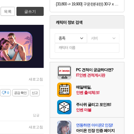
[33,800 -> 19,900] 구운란(대란) 30구 x 2세트
목록
글쓰기
캐릭터 정보 검색
종족
서버
PC 견적이 궁금하다면?
IT인벤 견적게시판
새로고침
매일매일,
인벤 출석체크!
감
0
공감 확인
신고
주사위 굴리고 포인트!
인벤 마블
답글
연동하면 아이온2 인장!
새로고침
아이온 인장 인증 페이지