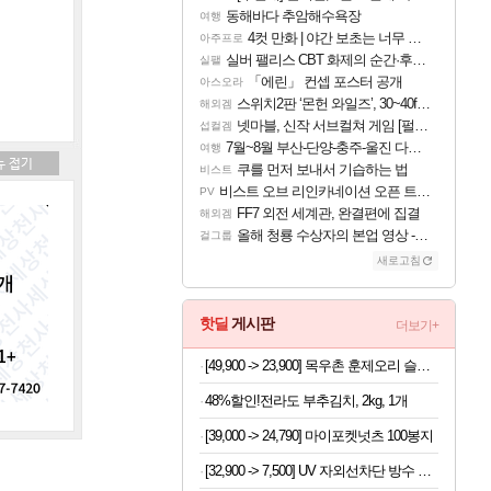
동해바다 추암해수욕장
여행
4컷 만화 | 야간 보초는 너무 힘들어
아주프로
실버 팰리스 CBT 화제의 순간·후기 모음
실팰
「에린」 컨셉 포스터 공개
아스오라
스위치2판 ‘몬헌 와일즈’, 30~40fps 목표 추정
해외겜
넷마블, 신작 서브컬쳐 게임 [펄 인 블루] 티저 사이트 오픈
섭컬겜
7월~8월 부산-단양-충주-울진 다녀왔어요~
여행
쿠를 먼저 보내서 기습하는 법
비스트
비스트 오브 리인카네이션 오픈 트레일러
PV
FF7 외전 세계관, 완결편에 집결
해외겜
올해 청룡 수상자의 본업 영상 - 스테이씨 윤
걸그룹
새로고침
핫딜
게시판
더보기+
[49,900 -> 23,900] 목우촌 훈제오리 슬라이스 210g x 6개
48%할인!전라도 부추김치, 2kg, 1개
[39,000 -> 24,790] 마이포켓넛츠 100봉지
[32,900 -> 7,500] UV 자외선차단 방수 방풍 양우산