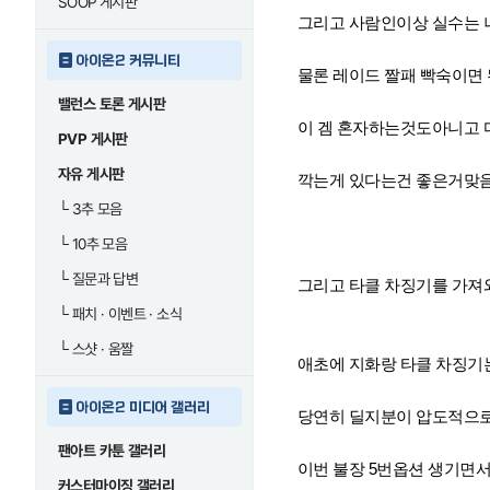
SOOP 게시판
그리고 사람인이상 실수는 나
아이온2 커뮤니티
물론 레이드 짤패 빡숙이면 된
밸런스 토론 게시판
이 겜 혼자하는것도아니고 
PVP 게시판
자유 게시판
깍는게 있다는건 좋은거맞음
└
3추 모음
└
10추 모음
└
질문과 답변
그리고 타클 차징기를 가져
└
패치 · 이벤트 · 소식
└
스샷 · 움짤
애초에 지화랑 타클 차징기는
아이온2 미디어 갤러리
당연히 딜지분이 압도적으로
팬아트 카툰 갤러리
이번 불장 5번옵션 생기면서 
커스터마이징 갤러리