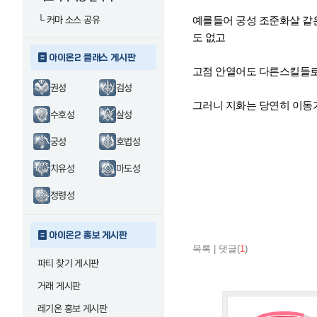
└
커마 소스 공유
예를들어 궁성 조준화살 같
도 없고
아이온2 클래스 게시판
고점 안열어도 다른스킬들로
권성
검성
그러니 지화는 당연히 이동
수호성
살성
궁성
호법성
치유성
마도성
정령성
아이온2 홍보 게시판
목록
|
댓글(
1
)
파티 찾기 게시판
거래 게시판
레기온 홍보 게시판