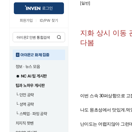
[일반]
로그인
회원가입
ID/PW 찾기
지화 상시 이동
다봄
아이온2 화제 집중
정보 · 뉴스 모음
NC AI 팁 게시판
팁과 노하우 게시판
└
던전 공략
이번 스속 30퍼상향으로 고
└
성역 공략
나도 원초성에서 맛있게.먹었음
└
스펙업 · 파밍 공략
치지직 팟벤
난이도는 어렵지않아 그런데