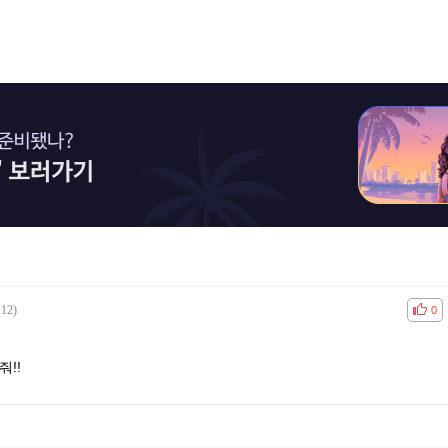
:12)
공감
비공
0
!!