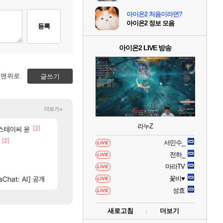
아이온2 처음이라면?
아이온2 정보 모음
등록
아이온2 LIVE 방송
맨위로
글쓰기
더보기+
라누Z
[2]
[37]
[87]
려드립니다.
 스테이씨 윤
퍼클영상 보다 현타오네
섬란 카구라 개발사 신작 [시노비 넥서스] 연내 출시 
로아
섭컬겜
[2]
[46]
벨가 1관 잡히는거 먼가 좀 몬가몬가네..
넷마블, 신작 서브컬쳐 게임 [펄 인 블루] 티저 사이트 
로아
섭컬겜
서민수_
LIVE
[3]
[114]
어 ㅠㅠㅠㅠ
이건 대체 뭐하는 짓이냐?
4컷 만화 | 야간 보초는 너무 힘들어
메이플
아주프로
전하_
LIVE
[13]
짭사보상 다 조졌는데
챕터별 길찾기/지도 공략 (1 ~ 12장)
리니지M
비스트
마라TV
LIVE
[69]
Chat: AI] 공개
분석) 풀드랍은 필수인가??
테스트 때는 로비에 온라인 기능이 있는데
꽃비♥
메이플
리밋제로
LIVE
성효
LIVE
새로고침
더보기