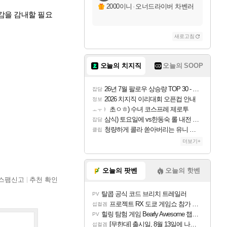
2000이니
·
오너드라이버 차벤러
감을 감내할 필요
새로고침
오늘의 치지직
오늘의 SOOP
26년 7월 팔로우 상승량 TOP 30 - 월간 치지직
잡담
2026 치지직 이리대회 오픈컵 안내
정보
초ㅇㅎ) 수녀 코스프레 제로투
ㅗㅜㅑ
삼식) 토요일에 vs한동숙 롤 내전 예정
잡담
청량하게 콜라 쏟아버리는 유니 ㅋㅋㅋ
클립
더보기+
오늘의 팟벤
오늘의 핫벤
스팸신고
추천 확인
탈콥 공식 코드 브리치 트레일러
PV
프로젝트 RX 도쿄 게임쇼 참가 결정
섭컬겜
힐링 탐험 게임 Bearly Awesome 챕터 1 트레일러
PV
[무한대] 출시일, 8월 13일에 나오나
섭컬겜