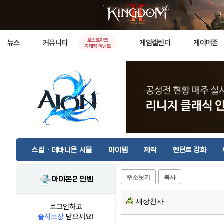
로스트아크
뉴스
커뮤니티
게임캘린더
게이머존
기대평 이벤트
스킬 · 데바니온 시뮬
아이템
제작
펜던트 강화
주소보기
복사
아이온2 인벤
세상천사
로그인하고
출석보상
받으세요!