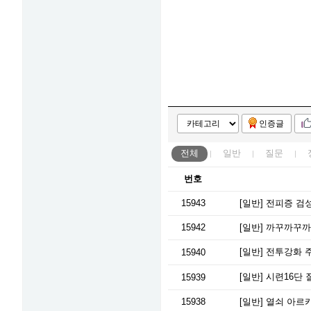
인증글
전체
일반
질문
번호
15943
[일반]
전피증 검성
15942
[일반]
까꾸까꾸까
[일반]
전투강화 주
15940
[일반]
시련16단 
15939
15938
[일반]
열쇠 아르카