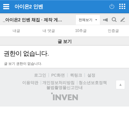
아이온2
인벤
_아이온2 인벤 채집 · 제작 게시판
전체보기
공
검
글
지
색
내글
내 댓글
10추글
인증글
on/off
쓰
글 보기
기
권한이 없습니다.
글 보기 권한이 없습니다.
로그인
PC화면
퀵링크
설정
청소년보호정책
이용약관
개인정보처리방침
▲
불법촬영물신고안내
(주)
인
벤