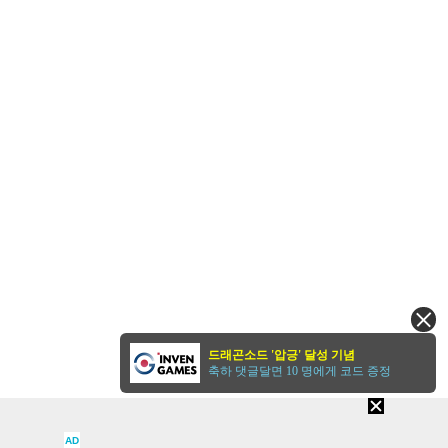
드래곤소드 '압긍' 달성 기념
축하 댓글달면 10 명에게 코드 증정
AD