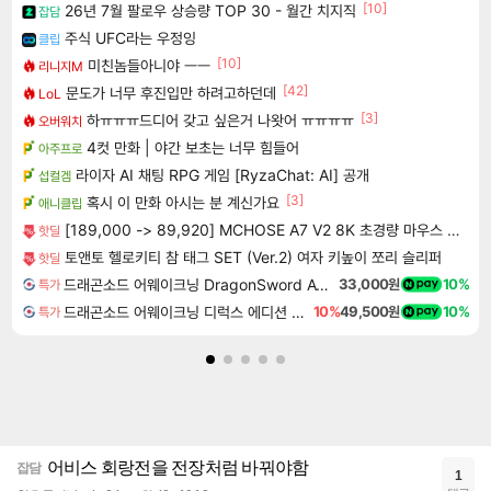
[10]
26년 7월 팔로우 상승량 TOP 30 - 월간 치지직
잡담
주식 UFC라는 우정잉
클립
[10]
미친놈들아니야 ㅡㅡ
리니지M
[42]
문도가 너무 후진입만 하려고하던데
LoL
[3]
하ㅠㅠㅠ드디어 갖고 싶은거 나왓어 ㅠㅠㅠㅠ
오버워치
4컷 만화 | 야간 보초는 너무 힘들어
아주프로
라이자 AI 채팅 RPG 게임 [RyzaChat: AI] 공개
섭컬겜
[3]
혹시 이 만화 아시는 분 계신가요
애니클립
[189,000 -> 89,920] MCHOSE A7 V2 8K 초경량 마우스 국내정발
핫딜
토앤토 헬로키티 참 태그 SET (Ver.2) 여자 키높이 쪼리 슬리퍼
핫딜
드래곤소드 어웨이크닝 DragonSword Awakening
33,000원
10%
특가
드래곤소드 어웨이크닝 디럭스 에디션 DragonSword Awakening Deluxe Edition
10%
49,500원
10%
특가
어비스 회랑전을 전장처럼 바꿔야함
잡담
1