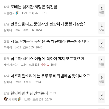
도배는 싫지만 저말은 맞긴함
잡담
2
댓글
트롤천국
Lv.9
조회 269
16:56
반응안한다고 문양각인 정상화가 묻힐거같음?
잡담
1
댓글
실화냐
Lv.46
조회 156
16:54
저 도배하는애 두명은 좀 차단해라 반응해주지마
잡담
2
댓글
쭈룽이
Lv.13
조회 105
16:46
남준아 밸런스 어떻게 잡아야할지 모르겠으면
잡담
1
댓글
제엔자아앙
Lv.34
조회 133
추천 1
16:44
너프하란소리에는 우루루 바퀴벌레쏟듯이나오고
잡담
0
댓글
실화냐
Lv.46
조회 83
16:43
왠만하면 차단안하는데 ㅋㅋ
잡담
2
댓글
세라퐁
Lv.86
조회 158
16:40