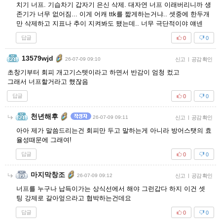
치기 너프. 기습차기 갑자기 은신 삭제. 대자연 너프 이래버리니까 생
존기가 너무 없어짐... 이게 어캐 ttk를 짧게하는거냐.. 셋중에 한두개
만 삭제하고 지표나 추이 지켜봐도 됐는데.. 너무 극단적이야 얘넨
답글
0
0
13579wjd
26-07-09 09:10
신고
|
공감 확인
초창기부터 회피 개고기스텟이라고 하면서 반감이 엄청 컸고
그래서 너프할거라고 했잖음
답글
0
0
천년해후
26-07-09 09:11
신고
|
공감 확인
아아 제가 말씀드리는건 회피만 두고 말하는게 아니라 방어스탯의 효
율성때문에 그래여!
답글
0
0
마지막창조
26-07-09 09:12
신고
|
공감 확인
너프를 누구나 납득이가는 상식선에서 해야 그런갑다 하지 이건 셋
팅 강제로 갈아엎으라고 협박하는건데요
답글
0
0