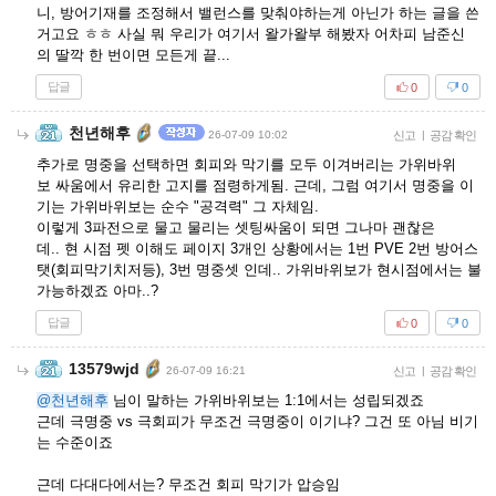
니, 방어기재를 조정해서 밸런스를 맞춰야하는게 아닌가 하는 글을 쓴
거고요 ㅎㅎ 사실 뭐 우리가 여기서 왈가왈부 해봤자 어차피 남준신
의 딸깍 한 번이면 모든게 끝...
답글
0
0
천년해후
26-07-09 10:02
신고
|
공감 확인
추가로 명중을 선택하면 회피와 막기를 모두 이겨버리는 가위바위
보 싸움에서 유리한 고지를 점령하게됨. 근데, 그럼 여기서 명중을 이
기는 가위바위보는 순수 "공격력" 그 자체임.
이렇게 3파전으로 물고 물리는 셋팅싸움이 되면 그나마 괜찮은
데.. 현 시점 펫 이해도 페이지 3개인 상황에서는 1번 PVE 2번 방어스
탯(회피막기치저등), 3번 명중셋 인데.. 가위바위보가 현시점에서는 불
가능하겠죠 아마..?
답글
0
0
13579wjd
26-07-09 16:21
신고
|
공감 확인
@천년해후
님이 말하는 가위바위보는 1:1에서는 성립되겠죠
근데 극명중 vs 극회피가 무조건 극명중이 이기냐? 그건 또 아님 비기
는 수준이죠
근데 다대다에서는? 무조건 회피 막기가 압승임