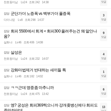
댓글
천호동미남
Lv.24
조회 242
14:38
군단가더 노증폭 vs 백부가더 풀증폭
잡담
3
댓글
다이나믿
Lv.8
조회 298
14:37
회피 5500에서 회계 < 회피300 올려주는건 왜 말안나
잡담
9
옴?
댓글
실화냐
Lv.46
조회 406
14:08
살성은
잡담
4
댓글
천호동미남
Lv.24
조회 232
14:07
강화마법제거 반대하는 새끼들 특
잡담
1
댓글
실화냐
Lv.46
조회 182
14:02
ㅋㅋ근데 명중좀 마추니까
잡담
6
댓글
천호동미남
Lv.24
조회 475
13:42
엥? 궁성은 회피369찍으니까 걍개좆병신에다 회피도
잡담
13
좆만하던데