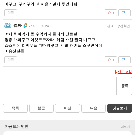
바꾸고 꾸역꾸역 회피올리면서 투덜거림
답글
0
0
쩜짜
26-07-10 01:43
신고
|
공감 확인
어캐 회피막기 돈 수억키나 들여서 만든걸
명중 개퍼주고 이것도모자라 허점 스킬 딸깍 내주고
25스티에 회막무들 다때려넣고 ㅅ 발 왜만들 스텟인거야
비응신련들
답글
0
0
새로고침
등록
목록
본문
이전
다음
댓글보기
지금 뜨는 인벤
더보기+