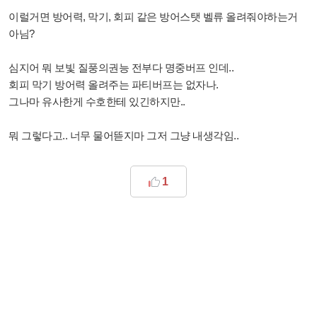
이럴거면 방어력, 막기, 회피 같은 방어스탯 벨류 올려줘야하는거
아님?
심지어 뭐 보빛 질풍의권능 전부다 명중버프 인데..
회피 막기 방어력 올려주는 파티버프는 없자나.
그나마 유사한게 수호한테 있긴하지만..
뭐 그렇다고.. 너무 물어뜯지마 그저 그냥 내생각임..
1