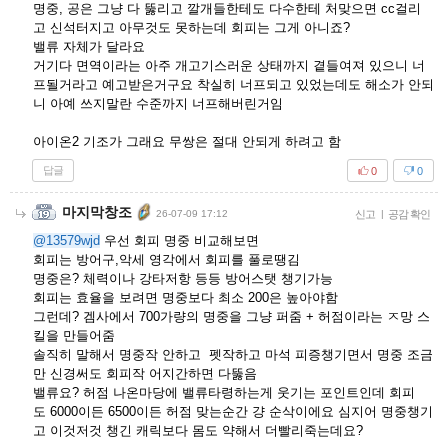
명중, 공은 그냥 다 뚫리고 깔개들한테도 다수한테 처맞으면 cc걸리
고 신석터지고 아무것도 못하는데 회피는 그게 아니죠?
밸류 자체가 달라요
거기다 면역이라는 아주 개고기스러운 상태까지 곁들여져 있으니 너
프될거라고 예고받은거구요 착실히 너프되고 있었는데도 해소가 안되
니 아예 쓰지말란 수준까지 너프해버린거임
아이온2 기조가 그래요 무쌍은 절대 안되게 하려고 함
답글
0
0
마지막창조
26-07-09 17:12
신고
|
공감 확인
@13579wjd
우선 회피 명중 비교해보면
회피는 방어구,악세 영각에서 회피를 풀로땡김
명중은? 체력이나 강타저항 등등 방어스탯 챙기가능
회피는 효율을 보려면 명중보다 최소 200은 높아야함
그런데? 겜사에서 700가량의 명중을 그냥 퍼줌 + 허점이라는 ㅈ망 스
킬을 만들어줌
솔직히 말해서 명중작 안하고 펫작하고 마석 피증챙기면서 명중 조금
만 신경써도 회피작 어지간하면 다뚫음
밸류요? 허점 나온마당에 밸류타령하는게 웃기는 포인트인데 회피
도 6000이든 6500이든 허점 맞는순간 걍 순삭이에요 심지어 명중챙기
고 이것저것 챙긴 캐릭보다 몸도 약해서 더빨리죽는데요?