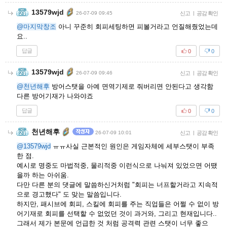
13579wjd
26-07-09 09:45
신고
|
공감 확인
@마지막창조
아니 꾸준히 회피세팅하면 피볼거라고 언질해줬었는데
요..
답글
0
0
13579wjd
26-07-09 09:46
신고
|
공감 확인
@천년해후
방어스탯을 아예 면역기제로 줘버리면 안된다고 생각함
다른 방어기재가 나와야죠
답글
0
0
천년해후
26-07-09 10:01
신고
|
공감 확인
@13579wjd
ㅠㅠ사실 근본적인 원인은 게임자체에 세부스탯이 부족
한 점.
예시로 명중도 마법적중, 물리적중 이런식으로 나눠져 있었으면 어땠
을까 하는 아쉬움.
다만 다른 분의 댓글에 말씀하신거처럼 "회피는 너프할거라고 지속적
으로 경고했다" 도 맞는 말씀입니다.
하지만, 패시브에 회피, 스킬에 회피를 주는 직업들은 어쩔 수 없이 방
어기재로 회피를 선택할 수 없었던 것이 과거와, 그리고 현재입니다..
그래서 제가 본문에 언급한 것 처럼 공격력 관련 스탯이 너무 좋으