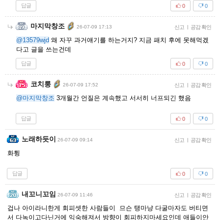
답글
0
0
마지막창조
26-07-09 17:13
신고
|
공감 확인
@13579wjd
왜 자꾸 과거얘기를 하는거지? 지금 패치 후에 못해먹겠
다고 글을 쓰는건데
답글
0
0
코치룽
26-07-09 17:52
신고
|
공감 확인
@마지막창조
3개월간 언질은 계속했고 서서히 너프되긴 했음
답글
0
0
노래하듯이
26-07-09 09:14
신고
|
공감 확인
화튕
답글
0
0
내꼬니꼬임
26-07-09 11:46
신고
|
공감 확인
겁나 아이라니한게 회피셋한 사람들이 므슨 탱마냥 다굴마자도 버티면
서 다녹이고다닌거에 익숙해져서 방향이 회피하지마세요인데 애들이안