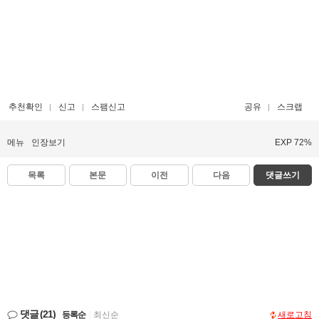
추천확인
신고
스팸신고
공유
스크랩
메뉴
인장보기
EXP 72%
목록
본문
이전
다음
댓글쓰기
댓글
(21)
등록순
|
최신순
새로고침