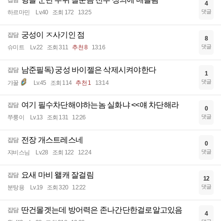
잡담
4
댓글
하르마민
Lv.40
조회 172
13:25
궁성이 ㅈ사기인 점
잡담
8
댓글
슈미트
Lv.22
조회 311
추천 8
13:16
남준필독) 궁성 바이젤은 삭제시켜야한다
잡담
1
댓글
갸꿀
Lv.45
조회 114
추천 1
13:14
여기 필수차단해야하는놈 실화냐 <<얘 차단해라
잡담
0
댓글
쭈룽이
Lv.13
조회 131
12:26
전장 개스트레스네
잡담
0
댓글
쟈비스님
Lv.28
조회 122
12:24
요새 마비 왤캐 잘걸림
잡담
12
댓글
분탕용
Lv.19
조회 320
12:22
딴건몰겟는데 방어력은 존나간단한걸로알고있음
잡담
4