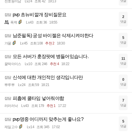
댓글
천호동미남
Lv.24
조회 42
19:13
pvp 초뉴비깔개 장비질문요
잡담
2
댓글
폭력
Lv.43
조회 36
18:55
남준필독) 궁성 바이젤은 삭제시켜야한다
잡담
5
댓글
갸꿀
Lv.45
조회 108
추천 2
18:30
모든 서버가 훈장팟에 병들어있습니다.
잡담
11
댓글
꿀떡아이스
Lv.10
조회 246
추천 4
18:22
신석에 대한 개인적인 생각입니다만
잡담
0
댓글
뿌루뿌
Lv.24
조회 59
18:21
피흡에 쿨타임 넣어줘야함
잡담
7
댓글
러러러낙
Lv.43
조회 179
추천 1
17:22
pvp명중 어디까지 맞추는게 좋나요?
잡담
5
댓글
제일고수
Lv.14
조회 345
17:02