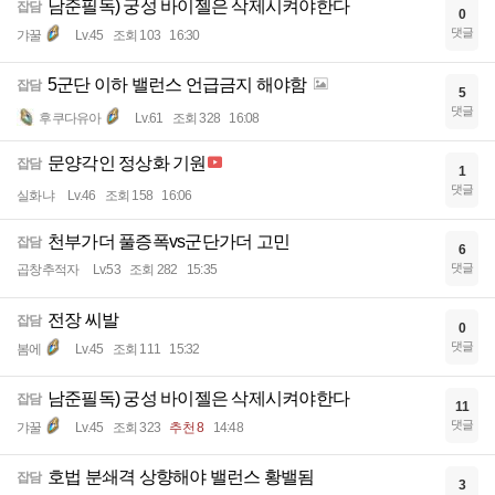
남준필독) 궁성 바이젤은 삭제시켜야한다
잡담
0
댓글
갸꿀
Lv.45
조회 103
16:30
5군단 이하 밸런스 언급금지 해야함
잡담
5
댓글
후쿠다유아
Lv.61
조회 328
16:08
문양각인 정상화 기원
잡담
1
댓글
실화냐
Lv.46
조회 158
16:06
천부가더 풀증폭vs군단가더 고민
잡담
6
댓글
곱창추적자
Lv.53
조회 282
15:35
전장 씨발
잡담
0
댓글
봄에
Lv.45
조회 111
15:32
남준필독) 궁성 바이젤은 삭제시켜야한다
잡담
11
댓글
갸꿀
Lv.45
조회 323
추천 8
14:48
호법 분쇄격 상향해야 밸런스 황밸됨
잡담
3