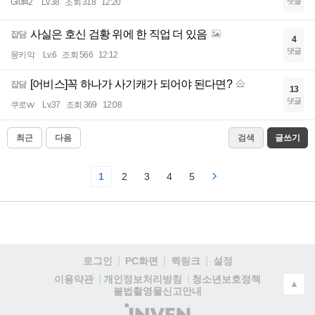
댓글
Giuf42
Lv.38
조회 318
12:20
사실은 호신 검황 위에 한 직업 더 있음
잡담
4
댓글
몽키악
Lv.6
조회 566
12:12
[어비스]꼭 하나가 사기캐가 되어야 된다면?
잡담
13
댓글
쿠로vv
Lv.37
조회 369
12:08
최근
다음
검색
글쓰기
1
2
3
4
5
로그인
PC화면
퀵링크
설정
청소년보호정책
이용약관
개인정보처리방침
▲
불법촬영물신고안내
(주)