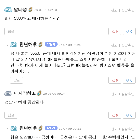
말티성
26-07-09 08:10
신고
|
공감 확인
회피 5500찍고 얘기하는거지?
답글
0
0
천년해후
26-07-09 08:50
신고
|
공감 확인
웅 나 회피 5650.. 근데 내가 회피작인거랑 상관없이 게임 기조가 이해
가 잘 되지않아서야. ttk 늘린다해놓고 스텟이랑 공캡 다 풀어버리
면 대체 ttk가 어캐 늘어나노..? 그럼 ttk 늘릴라면 방어스탯 벨류를 올
려줘야징..
답글
0
0
마지막창조
26-07-09 09:04
신고
|
공감 확인
정말 격하게 공감한다
답글
0
0
천년해후
26-07-09 09:11
신고
|
공감 확인
형은 인장보니까 궁성이네. 궁성은 내 말에 공감 더 할 수밖에없지. 밀