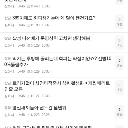
댓글
실화냐
Lv.46
조회 448
13:38
369이해도 회피챙기는데 왜 딜이 쌘건가요?
잡담
0
댓글
실화냐
Lv.46
조회 190
13:37
살성 나선베기,문양상치 고치면 생각해봄
잡담
0
댓글
실화냐
Lv.46
조회 129
13:36
막기는 후방에 뚫리는데 회피는 약점이없죠? 전방10
잡담
0
0%뚫림추가
댓글
실화냐
Lv.46
조회 129
13:35
트리거없이 치명타적중시 심찌활성화 < 개씹메리트
잡담
0
인줄 모름
댓글
실화냐
Lv.46
조회 127
13:33
병신새끼들아 냅두긴 뭘냅둬
잡담
9
댓글
실화냐
Lv.46
조회 223
13:28
형들 군단 부위 질문좀 천부 상의에 매몰됨