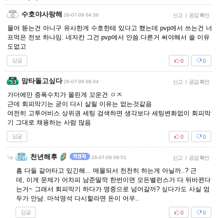
수호야사랑해
26-07-09 04:36
신고
|
공감 확인
물어 뜯는건 아니구 유사한게 수호한테 있다고 했는데 pvp에서 쓰는건 너
프먹은 전보 하나임. 네자칸 그건 pvp에서 안씀.다른거 써야해서 쓸 이유
도없고
답글
0
0
맘타돌고싶다
26-07-09 08:04
신고
|
공감 확인
가더에만 증폭수치가 몰린게 꼬운건 ㅇㅈ
근데 회피막기는 굳이 다시 살릴 이유는 없는것같음
여전히 고투어비스 상위권 세팅 검색하면 생각보다 세팅변화없이 회피막
기 그대로 채용하는 사람 많음
답글
0
0
천년해후
26-07-09 08:51
신고
|
공감 확인
흠 다들 갈아타고 있긴해... 매몰되서 천천히 하는게 아닐까..? 근
데, 이게 문제가 어차피 남준딸깍 한번이면 모든밸런스가 다 뒤바뀐다
는거~ 그래서 회피막기 하다가 명중으로 넘어갈까? 싶다가도 사실 엄
두가 안남. 마석영석 다시할라면 돈이 어우..
답글
0
0