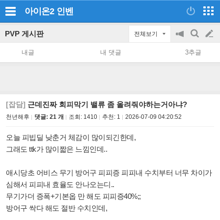
아이온2
인벤
PVP 게시판
전체보기
공
검
글
지
색
내글
내 댓글
3추글
on/off
쓰
기
[잡담]
근데진짜 회피막기 밸류 좀 올려줘야하는거아냐?
천년해후
댓글: 21 개
조회:
1410
추천:
1
2026-07-09 04:20:52
오늘 피빕딜 낮춘거 체감이 많이되긴한데,
그래도 ttk가 많이짧은 느낌인데..
애시당초 어비스 무기 방어구 피피증 피피내 수치부터 너무 차이가
심해서 피피내 효율도 안나오는디..
무기가더 증폭+기본옵 만 해도 피피증40%;;
방어구 싹다 해도 절반 수치인데,