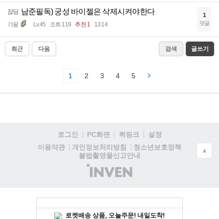
남준필독) 궁성 바이젤은 삭제시켜야한다
잡담
1
댓글
갸꿀
Lv.45
조회 119
추천 1
13:14
최근
다음
검색
글쓰기
1
2
3
4
5
로그인
PC화면
퀵링크
설정
청소년보호정책
이용약관
개인정보처리방침
▲
불법촬영물신고안내
(주)
인
벤