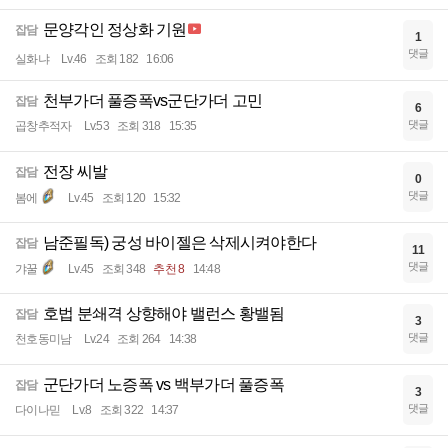
문양각인 정상화 기원
잡담
1
댓글
실화냐
Lv.46
조회 182
16:06
천부가더 풀증폭vs군단가더 고민
잡담
6
댓글
곱창추적자
Lv.53
조회 318
15:35
전장 씨발
잡담
0
댓글
봄에
Lv.45
조회 120
15:32
남준필독) 궁성 바이젤은 삭제시켜야한다
잡담
11
댓글
갸꿀
Lv.45
조회 348
추천 8
14:48
호법 분쇄격 상향해야 밸런스 황밸됨
잡담
3
댓글
천호동미남
Lv.24
조회 264
14:38
군단가더 노증폭 vs 백부가더 풀증폭
잡담
3
댓글
다이나믿
Lv.8
조회 322
14:37