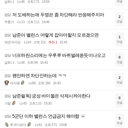
댓글
실화냐
Lv.46
조회 171
16:54
저 도배하는애 두명은 좀 차단해라 반응해주지마
잡담
2
댓글
쭈룽이
Lv.13
조회 111
16:46
남준아 밸런스 어떻게 잡아야할지 모르겠으면
잡담
1
댓글
제엔자아앙
Lv.34
조회 151
추천 1
16:44
너프하란소리에는 우루루 바퀴벌레쏟듯이나오고
잡담
0
댓글
실화냐
Lv.46
조회 98
16:43
왠만하면 차단안하는데 ㅋㅋ
잡담
2
댓글
세라퐁
Lv.86
조회 184
16:40
남준필독) 궁성 바이젤은 삭제시켜야한다
잡담
0
댓글
갸꿀
Lv.45
조회 115
16:30
5군단 이하 밸런스 언급금지 해야함
잡담
5
댓글
후쿠다유아
Lv.61
조회 371
16:08