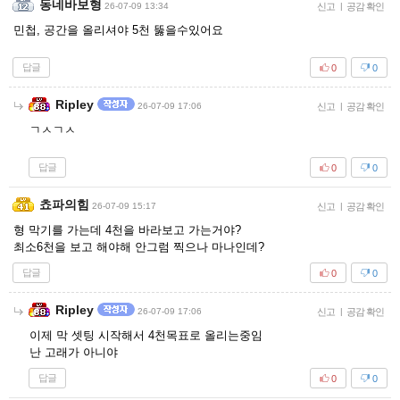
동네바보형
26-07-09 13:34
신고
|
공감 확인
민첩, 공간을 올리셔야 5천 뚫을수있어요
답글
0
0
Ripley
26-07-09 17:06
신고
|
공감 확인
ㄱㅅㄱㅅ
답글
0
0
쵸파의힘
26-07-09 15:17
신고
|
공감 확인
형 막기를 가는데 4천을 바라보고 가는거야?
최소6천을 보고 해야해 안그럼 찍으나 마나인데?
답글
0
0
Ripley
26-07-09 17:06
신고
|
공감 확인
이제 막 셋팅 시작해서 4천목표로 올리는중임
난 고래가 아니야
답글
0
0