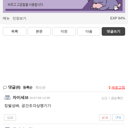
바르고 고운말을 사용합시다
메뉴
인장보기
EXP 94%
목록
본문
이전
다음
댓글쓰기
댓글
(6)
등록순
|
최신순
새로고침
자이세브
26-07-09 13:08
신고
|
공감 확인
징벌성배, 공간조각상챙기기
답글
0
0