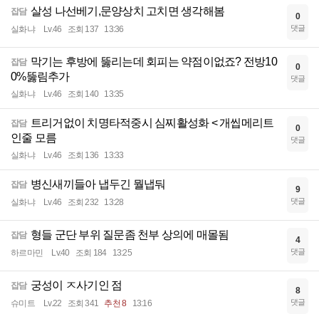
살성 나선베기,문양상치 고치면 생각해봄
잡담
0
댓글
실화냐
Lv.46
조회 137
13:36
막기는 후방에 뚫리는데 회피는 약점이없죠? 전방10
잡담
0
0%뚫림추가
댓글
실화냐
Lv.46
조회 140
13:35
트리거없이 치명타적중시 심찌활성화 < 개씹메리트
잡담
0
인줄 모름
댓글
실화냐
Lv.46
조회 136
13:33
병신새끼들아 냅두긴 뭘냅둬
잡담
9
댓글
실화냐
Lv.46
조회 232
13:28
형들 군단 부위 질문좀 천부 상의에 매몰됨
잡담
4
댓글
하르마민
Lv.40
조회 184
13:25
궁성이 ㅈ사기인 점
잡담
8
댓글
슈미트
Lv.22
조회 341
추천 8
13:16