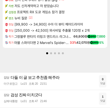
저도 신차계약하고 차 받았습니다
차벤
프로젝트 RX 도쿄 게임쇼 참가 결정
섭컬겜
[2]
뉴비 질문
명조
[99,900 -> 34,900] 수아 더 뷰티 헤어드라이어
핫딜
[250,000 -> 42,500] 와사비잎 추출물 120정 x 2개
핫딜
그랑블루 판타지 리링크 엔드리스 라그나로크 Granblue Fantasy Relink Endless Ragnarok
66,800원
7,000
특가
마블 스파이더맨 2 Marvel's Spider-Man 2
33%
42,070원
5%
특가
다들 이 글 보고 추천좀 해주라
잡담
0
댓글
마구로창고
Lv.15
조회 20
21:51
검성 진짜 미치긋다
잡담
1
댓글
심해대통령
Lv.31
조회 47
21:46