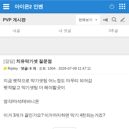
아이온2
인벤
PVP 게시판
전체보기
공
검
글
지
색
내글
내 댓글
3추글
on/off
쓰
기
[잡담]
치유막기셋 질문점
Ripley
댓글: 6 개
조회:
1004
2026-07-09 11:47:11
지금 펫작으로 막기셋팅 어느정도 마무리 되어감
펫작말고 막기셋팅 더 해야할곳이
영각/마석/데바니온
이거 3개가 끝인가요? 이거까지하면 막기 4천되는거죠?