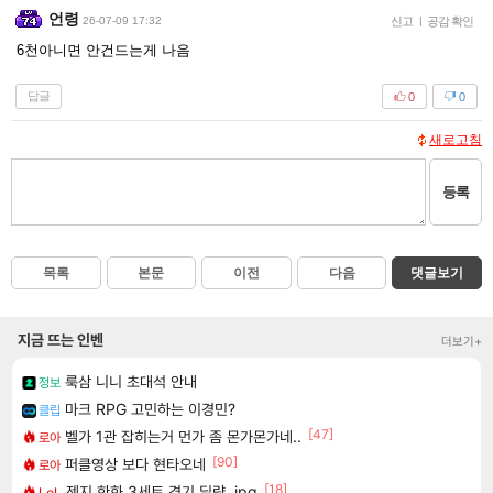
언령
26-07-09 17:32
신고
|
공감 확인
6천아니면 안건드는게 나음
답글
0
0
새로고침
등록
목록
본문
이전
다음
댓글보기
지금 뜨는 인벤
더보기+
룩삼 니니 초대석 안내
정보
마크 RPG 고민하는 이경민?
클립
[47]
벨가 1관 잡히는거 먼가 좀 몬가몬가네..
로아
[90]
퍼클영상 보다 현타오네
로아
[18]
젠지 한화 3세트 경기 딜량..jpg
LoL