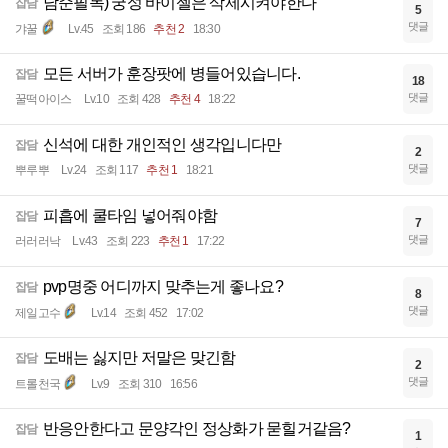
남준필독) 궁성 바이젤은 삭제시켜야한다
잡담
5
댓글
갸꿀
Lv.45
조회 186
추천 2
18:30
모든 서버가 훈장팟에 병들어있습니다.
잡담
18
댓글
꿀떡아이스
Lv.10
조회 428
추천 4
18:22
신석에 대한 개인적인 생각입니다만
잡담
2
댓글
뿌루뿌
Lv.24
조회 117
추천 1
18:21
피흡에 쿨타임 넣어줘야함
잡담
7
댓글
러러러낙
Lv.43
조회 223
추천 1
17:22
pvp명중 어디까지 맞추는게 좋나요?
잡담
8
댓글
제일고수
Lv.14
조회 452
17:02
도배는 싫지만 저말은 맞긴함
잡담
2
댓글
트롤천국
Lv.9
조회 310
16:56
반응안한다고 문양각인 정상화가 묻힐거같음?
잡담
1