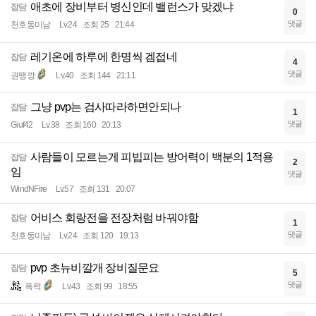
애초에 장비부터 병신인데 밸런스가 맞겠냐
잡담
0
댓글
천호동미남
Lv.24
조회 25
21:44
레기온에 하루에 한명씩 겜접네
잡담
4
댓글
권땡깡
Lv.40
조회 144
21:11
그냥 pvp는 검사따라하면안되나
잡담
1
댓글
Giuf42
Lv.38
조회 160
20:13
사람들이 모르는게 피빕피는 방어력이 백분의 1적용
잡담
2
임
댓글
WindNFire
Lv.57
조회 131
20:07
어비스 회랑전을 전장처럼 바꿔야함
잡담
1
댓글
천호동미남
Lv.24
조회 120
19:13
pvp 초뉴비깔개 장비질문요
잡담
5
댓글
폭력
Lv.43
조회 99
18:55