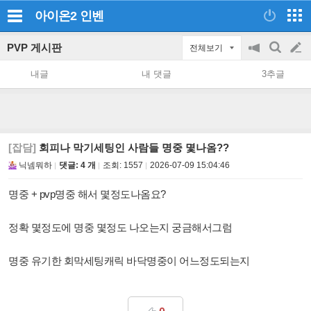
아이온2
인벤
PVP 게시판
전체보기
공
검
글
지
색
내글
내 댓글
3추글
on/off
쓰
기
[잡담]
회피나 막기세팅인 사람들 명중 몇나옴??
닉넴뭐하
댓글: 4 개
조회:
1557
2026-07-09 15:04:46
명중 + pvp명중 해서 몇정도나옴요?
정확 몇정도에 명중 몇정도 나오는지 궁금해서그럼
명중 유기한 회막세팅캐릭 바닥명중이 어느정도되는지