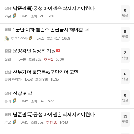
남준필독) 궁성 바이젤은 삭제시켜야한다
잡담
0
댓글
갸꿀
Lv.45
조회 121
16:30
5군단 이하 밸런스 언급금지 해야함
잡담
5
댓글
후쿠다유아
Lv.61
조회 417
16:08
문양각인 정상화 기원
잡담
2
댓글
실화냐
Lv.46
조회 202
추천 1
16:06
천부가더 풀증폭vs군단가더 고민
잡담
6
댓글
곱창추적자
Lv.53
조회 339
15:35
전장 씨발
잡담
0
댓글
봄에
Lv.45
조회 134
15:32
남준필독) 궁성 바이젤은 삭제시켜야한다
잡담
11
댓글
갸꿀
Lv.45
조회 362
추천 10
14:48