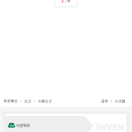
0
추천확인
신고
스팸신고
공유
스크랩
닉넴뭐하