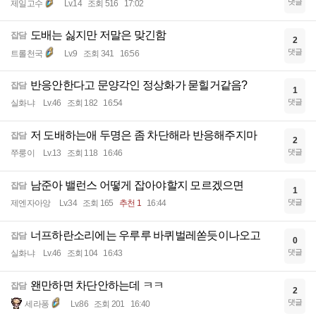
댓글
제일고수
Lv.14
조회 516
17:02
도배는 싫지만 저말은 맞긴함
잡담
2
댓글
트롤천국
Lv.9
조회 341
16:56
반응안한다고 문양각인 정상화가 묻힐거같음?
잡담
1
댓글
실화냐
Lv.46
조회 182
16:54
저 도배하는애 두명은 좀 차단해라 반응해주지마
잡담
2
댓글
쭈룽이
Lv.13
조회 118
16:46
남준아 밸런스 어떻게 잡아야할지 모르겠으면
잡담
1
댓글
제엔자아앙
Lv.34
조회 165
추천 1
16:44
너프하란소리에는 우루루 바퀴벌레쏟듯이나오고
잡담
0
댓글
실화냐
Lv.46
조회 104
16:43
왠만하면 차단안하는데 ㅋㅋ
잡담
2
댓글
세라퐁
Lv.86
조회 201
16:40