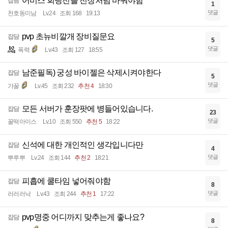
어비스 회랑전을 전장처럼 바꿔야함
잡담
1
댓글
천호동미남
Lv.24
조회 168
19:13
pvp 초뉴비깔개 장비질문요
잡담
5
댓글
폭력
Lv.43
조회 127
18:55
남준필독) 궁성 바이젤은 삭제시켜야한다
잡담
5
댓글
갸꿀
Lv.45
조회 232
추천 4
18:30
모든 서버가 훈장팟에 병들어있습니다.
잡담
23
댓글
꿀떡아이스
Lv.10
조회 550
추천 5
18:22
신석에 대한 개인적인 생각입니다만
잡담
4
댓글
뿌루뿌
Lv.24
조회 144
추천 2
18:21
피흡에 쿨타임 넣어줘야함
잡담
8
댓글
러러러낙
Lv.43
조회 244
추천 1
17:22
pvp명중 어디까지 맞추는게 좋나요?
잡담
8