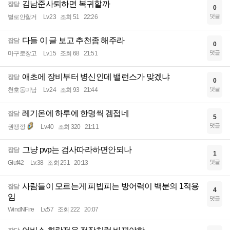
김남준사퇴하면 복귀할까
잡담
0
댓글
별로안할거
Lv.23
조회 51
22:26
다들 이 글 보고 추천좀 해주라
잡담
0
댓글
마구로창고
Lv.15
조회 68
21:51
애초에 장비부터 병신인데 밸런스가 맞겠냐
잡담
0
댓글
천호동미남
Lv.24
조회 93
21:44
레기온에 하루에 한명씩 겜접네
잡담
5
댓글
권땡깡
Lv.40
조회 320
21:11
그냥 pvp는 검사따라하면안되나
잡담
1
댓글
Giuf42
Lv.38
조회 251
20:13
사람들이 모르는게 피빕피는 방어력이 백분의 1적용
잡담
4
임
댓글
WindNFire
Lv.57
조회 222
20:07