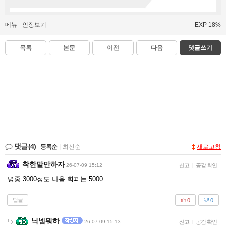
메뉴
인장보기
EXP 18%
목록
본문
이전
다음
댓글쓰기
댓글
(4)
등록순
|
최신순
새로고침
착한말만하자
26-07-09 15:12
신고
|
공감 확인
명중 3000정도 나옴 회피는 5000
답글
0
0
닉넴뭐하
26-07-09 15:13
신고
|
공감 확인