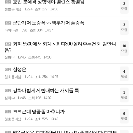
호법 분쇄격 상향해야 밸런스 황밸됨
잡담
3
댓글
천호동미남
Lv.24
조회 277
14:38
군단가더 노증폭 vs 백부가더 풀증폭
잡담
3
댓글
다이나믿
Lv.8
조회 334
14:37
회피 5500에서 회계 < 회피300 올려주는건 왜 말안나
잡담
10
옴?
댓글
실화냐
Lv.46
조회 445
14:08
살성은
잡담
4
댓글
천호동미남
Lv.24
조회 254
14:07
강화마법제거 반대하는 새끼들 특
잡담
1
댓글
실화냐
Lv.46
조회 198
14:02
ㅋㅋ근데 명중좀 마추니까
잡담
6
댓글
천호동미남
Lv.24
조회 526
13:42
엥? 궁성은 회피369찍으니까 걍개좆병신에다 회피도
잡담