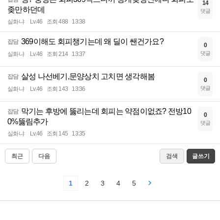
14
좆만하던데
댓글
실화냐
Lv.46
조회 488
13:38
369이해도 회피챙기는데 왜 딜이 쌘건가요?
잡담
0
댓글
실화냐
Lv.46
조회 214
13:37
살성 나선베기,문양상치 고치면 생각해봄
잡담
0
댓글
실화냐
Lv.46
조회 143
13:36
막기는 후방에 뚫리는데 회피는 약점이없죠? 전방10
잡담
0
0%뚫림추가
댓글
실화냐
Lv.46
조회 145
13:35
최근
다음
검색
글쓰기
1
2
3
4
5