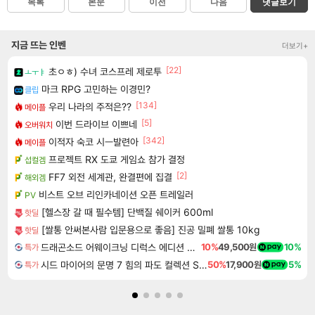
목록
본문
이전
다음
댓글보기
지금 뜨는 인벤
더보기+
[22]
초ㅇㅎ) 수녀 코스프레 제로투
ㅗㅜㅑ
마크 RPG 고민하는 이경민?
클립
[134]
우리 나라의 주적은??
메이플
[5]
이번 드라이브 이쁘네
오버워치
[342]
이적자 숙코 시ㅡ발련아
메이플
프로젝트 RX 도쿄 게임쇼 참가 결정
섭컬겜
[2]
FF7 외전 세계관, 완결편에 집결
해외겜
비스트 오브 리인카네이션 오픈 트레일러
PV
[헬스장 갈 때 필수템] 단백질 쉐이커 600ml
핫딜
[쌀통 안써본사람 입문용으로 좋음] 진공 밀폐 쌀통 10kg
핫딜
드래곤소드 어웨이크닝 디럭스 에디션 DragonSword Awakening Deluxe Edition
10%
49,500원
10%
특가
시드 마이어의 문명 7 힘의 파도 컬렉션 Sid Meier's Civilization VII Tides of Power Collection DLC
50%
17,900원
5%
특가