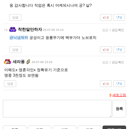
옹 감사합니다 직업은 혹시 어케되시나여 궁? 살?
답글
0
0
착한말만하자
26-07-09 15:14
신고
|
공감 확인
@닉넴뭐하
궁성이고 응룡무기에 백부가더 노브로치
답글
0
0
세라퐁
26-07-09 15:43
신고
|
공감 확인
이해도x 영혼각인x 정확유기 기준으로
명중 3천정도 보면됨
답글
0
0
새로고침
등록