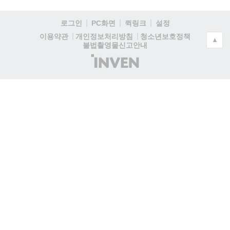
로그인
PC화면
퀵링크
설정
청소년보호정책
이용약관
개인정보처리방침
▲
불법촬영물신고안내
(주)
인
벤