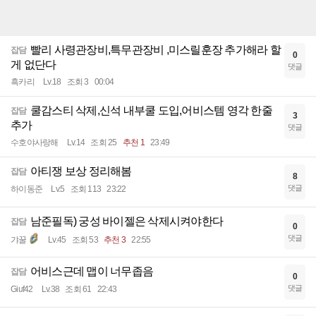
빨리 사령관장비,특무관장비 ,미스릴훈장 추가해라 할
잡담
0
게 없단다
댓글
흑카리
Lv.18
조회 3
00:04
쿨감스티 삭제,신석 내부쿨 도입,어비스템 영각 한줄
잡담
3
추가
댓글
수호야사랑해
Lv.14
조회 25
추천 1
23:49
아티쟁 보상 정리해봄
잡담
8
댓글
하이동준
Lv.5
조회 113
23:22
남준필독) 궁성 바이젤은 삭제시켜야한다
잡담
0
댓글
갸꿀
Lv.45
조회 53
추천 3
22:55
어비스근데 맵이 너무좁음
잡담
0
댓글
Giuf42
Lv.38
조회 61
22:43