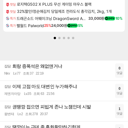
로지텍G502 X PLUS 무선 게이밍 마우스 블랙
핫딜
32%할인!정순애김치 당일제조 전라도식 총각김치, 2kg, 1개
핫딜
드래곤소드 어웨이크닝 DragonSword Awakening
33,000원
10%
특가
팰월드 Palworld
25%
24,000원
5%
특가
회랑 증폭석은 왜없앤거냐
잡담
0
댓글
Nkv
Lv.77
조회 37
22:19
이제 고점 마도 대변인 누가해주냐
잡담
0
댓글
제엔자아앙
Lv.35
조회 63
21:56
권땡깡 접으면 피빕게 존나 노잼인데 시발
잡담
1
댓글
왕변태
Lv.2
조회 278
20:37
땡깡이는 근데 좀 흑화할만하긴한게
잡담