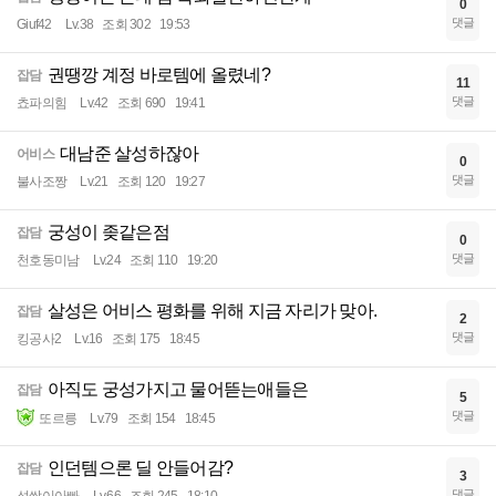
0
댓글
Giuf42
Lv.38
조회 302
19:53
권땡깡 계정 바로템에 올렸네?
잡담
11
댓글
쵸파의힘
Lv.42
조회 690
19:41
대남준 살성하잖아
어비스
0
댓글
불사조짱
Lv.21
조회 120
19:27
궁성이 좆같은점
잡담
0
댓글
천호동미남
Lv.24
조회 110
19:20
살성은 어비스 평화를 위해 지금 자리가 맞아.
잡담
2
댓글
킹공사2
Lv.16
조회 175
18:45
아직도 궁성가지고 물어뜯는애들은
잡담
5
댓글
또르릉
Lv.79
조회 154
18:45
인던템으론 딜 안들어감?
잡담
3
댓글