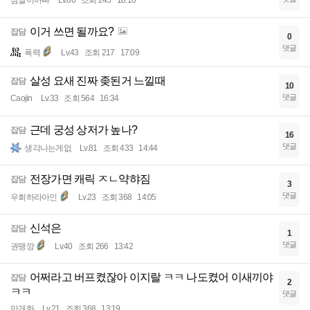
섬쌀이아빠
Lv.66
조회 245
18:10
이거 쓰면 될까요?
잡담
0
댓글
폭력
Lv.43
조회 217
17:09
살성 요새 진짜 좆된거 느낄때
잡담
10
댓글
Caojin
Lv.33
조회 564
16:34
근데 궁성 상저가 높나?
잡담
16
댓글
생각나는게없
Lv.81
조회 433
14:44
전장가면 캐릭 ㅈㄴ약햐짐
잡담
3
댓글
우회하라아인
Lv.23
조회 368
14:05
신석은
잡담
1
댓글
권땡깡
Lv.40
조회 266
13:42
어쩌라고 버프켰잖아 이지랄 ㅋㅋ 나도켰어 이새끼야
잡담
2
ㅋㅋ
댓글
만개화
Lv.21
조회 368
13:19