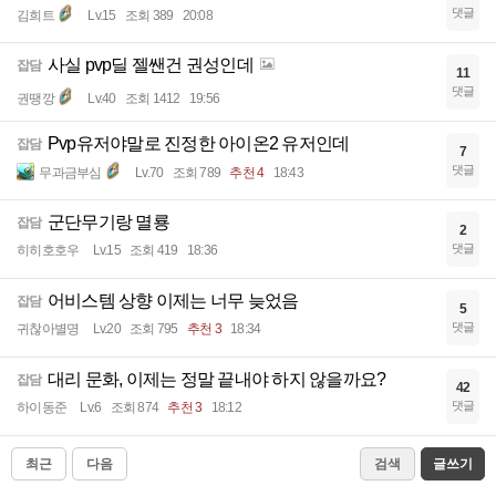
댓글
김희트
Lv.15
조회 389
20:08
사실 pvp딜 젤쌘건 권성인데
잡담
11
댓글
권땡깡
Lv.40
조회 1412
19:56
Pvp유저야말로 진정한 아이온2 유저인데
잡담
7
댓글
무과금부심
Lv.70
조회 789
추천 4
18:43
군단무기랑 멸룡
잡담
2
댓글
히히호호우
Lv.15
조회 419
18:36
어비스템 상향 이제는 너무 늦었음
잡담
5
댓글
귀찮아별명
Lv.20
조회 795
추천 3
18:34
대리 문화, 이제는 정말 끝내야 하지 않을까요?
잡담
42
댓글
하이동준
Lv.6
조회 874
추천 3
18:12
최근
다음
검색
글쓰기