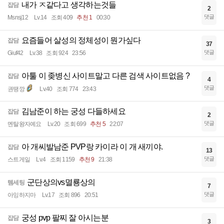
내가 ㅈ같다고 생각하는것들
잡담
2
댓글
Msnsj12
Lv.14
조회 409
추천 1
00:30
요즘들어 살성의 정체성이 뭔가싶다
잡담
37
댓글
Giuf42
Lv.38
조회 924
23:56
아툴 이 좆병신 사이트말고 다른 검색 사이트없음 ?
잡담
4
댓글
권땡깡
Lv.40
조회 774
23:43
김남준이 하는 궁성 다들하세요
잡담
2
댓글
멘탈왕자예요
Lv.20
조회 699
추천 5
22:07
아 개씨발남준 PVP랑 카이라 이 개 새끼야.
잡담
13
댓글
스트게일
Lv.4
조회 1159
추천 9
21:38
군단상의vs멸룡상의
템세팅
7
댓글
아잉하지마
Lv.17
조회 896
20:51
궁성 pvp 팔찌 잘 아시는분
잡담
3