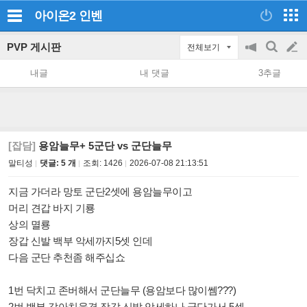
아이온2
인벤
PVP 게시판
전체보기
공
검
글
지
색
내글
내 댓글
3추글
on/off
쓰
기
[잡담]
용암늘무+ 5군단 vs 군단늘무
말티성
댓글: 5 개
조회:
1426
2026-07-08 21:13:51
지금 가더라 망토 군단2셋에 용암늘무이고
머리 견갑 바지 기룡
상의 멸룡
장갑 신발 백부 악세까지5셋 인데
다음 군단 추천좀 해주십쇼
1번 닥치고 존버해서 군단늘무 (용암보다 많이쎔???)
2번 백부 갈아치울겸 장갑 신발 악세하나 군단가서 5셋