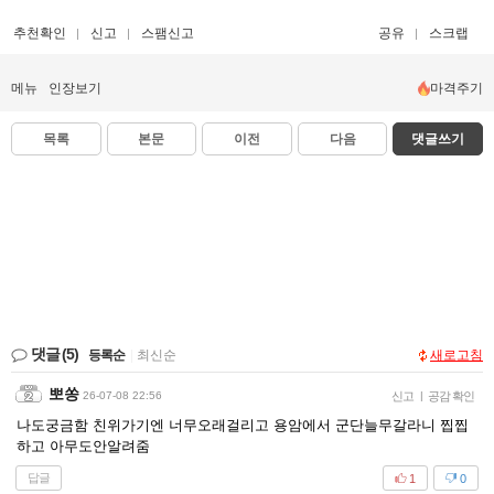
추천확인
신고
스팸신고
공유
스크랩
메뉴
인장보기
마격주기
목록
본문
이전
다음
댓글쓰기
댓글
(5)
등록순
|
최신순
새로고침
뽀쏭
26-07-08 22:56
신고
|
공감 확인
나도궁금함 친위가기엔 너무오래걸리고 용암에서 군단늘무갈라니 찝찝
하고 아무도안알려줌
답글
1
0