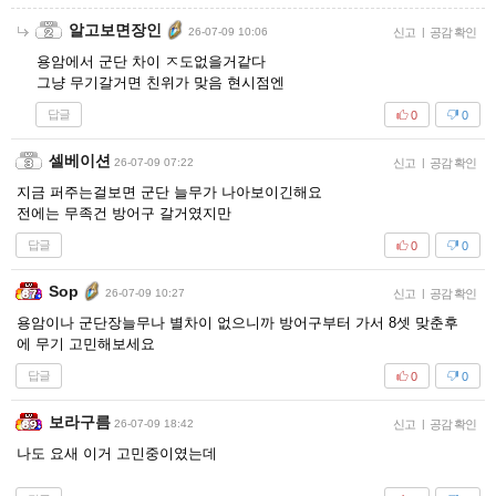
알고보면장인
26-07-09 10:06
신고
|
공감 확인
용암에서 군단 차이 ㅈ도없을거같다
그냥 무기갈거면 친위가 맞음 현시점엔
답글
0
0
셀베이션
26-07-09 07:22
신고
|
공감 확인
지금 퍼주는걸보면 군단 늘무가 나아보이긴해요
전에는 무족건 방어구 갈거였지만
답글
0
0
Sop
26-07-09 10:27
신고
|
공감 확인
용암이나 군단장늘무나 별차이 없으니까 방어구부터 가서 8셋 맞춘후
에 무기 고민해보세요
답글
0
0
보라구름
26-07-09 18:42
신고
|
공감 확인
나도 요새 이거 고민중이였는데