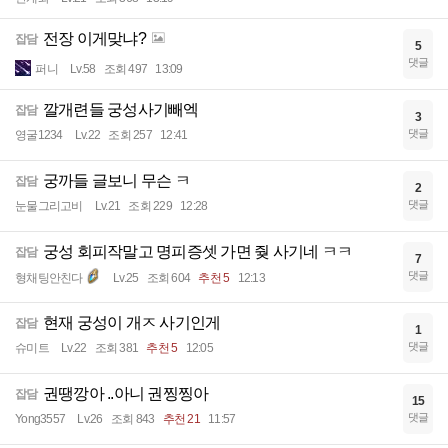
전장 이게맞냐?
잡담
5
댓글
퍼니
Lv.58
조회 497
13:09
깔개련들 궁성사기빼엑
잡담
3
댓글
영굴1234
Lv.22
조회 257
12:41
궁까들 글보니 무슨 ㅋ
잡담
2
댓글
눈물그리고비
Lv.21
조회 229
12:28
궁성 회피작말고 명피증셋 가면 줮 사기네 ㅋㅋ
잡담
7
댓글
형채팅안친다
Lv.25
조회 604
추천 5
12:13
현재 궁성이 개ㅈ 사기인게
잡담
1
댓글
슈미트
Lv.22
조회 381
추천 5
12:05
권땡깡아 ..아니 권찡찡아
잡담
15
댓글
Yong3557
Lv.26
조회 843
추천 21
11:57