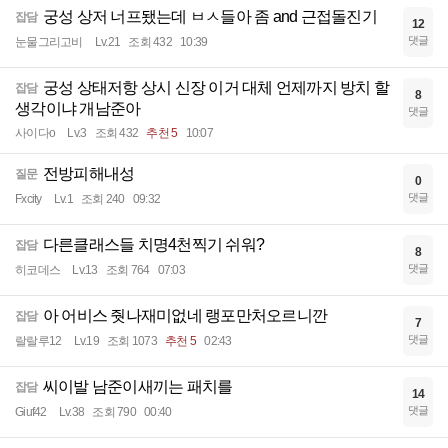
궁성 상저 너프됐는데 ㅂㅅ들아 좀 and 근접돌진기
잡담
12
댓글
눈물그리고비
Lv.21
조회 432
10:39
궁성 상태저항 상시 신장 이거 대체 언제까지 방치 할
잡담
8
생각이냐 개남준아
댓글
사이다o
Lv.3
조회 432
추천 5
10:07
전방피해내성
질문
0
댓글
Fxcity
Lv.1
조회 240
09:32
다른클래스들 치명4천찍기 쉬워?
잡담
8
댓글
히코데스
Lv.13
조회 764
07:03
아 어비스 줫나재미없네 랭포만처오르니깐
잡담
7
댓글
랄랄루12
Lv.19
조회 1073
추천 5
02:43
씨이발 남준이새끼는 패치를
잡담
14
댓글
Giuf42
Lv.38
조회 790
00:40