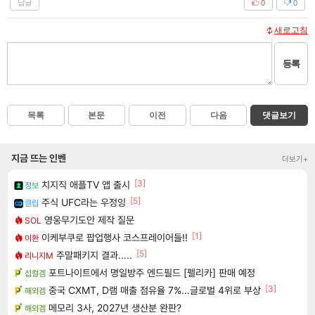
답글
0
0
새로고침
등록
목록
본문
이전
다음
댓글보기
지금 뜨는 인벤
더보기+
[3]
치지직 애플TV 앱 출시
정보
[5]
주식 UFC라는 우정잉
클립
영웅무기도안 제작 질문
SOL
[1]
이케부쿠로 팝업행사 코스프레이어들!!
이환
[5]
주말패키지 결과.....
리니지M
포트나이트에서 명일방주 엔드필드 [펠리카] 판매 예정
섭컬겜
[3]
중국 CXMT, D램 매출 점유율 7%…글로벌 4위로 부상
해외겜
메모리 3사, 2027년 생산분 완판?
해외겜