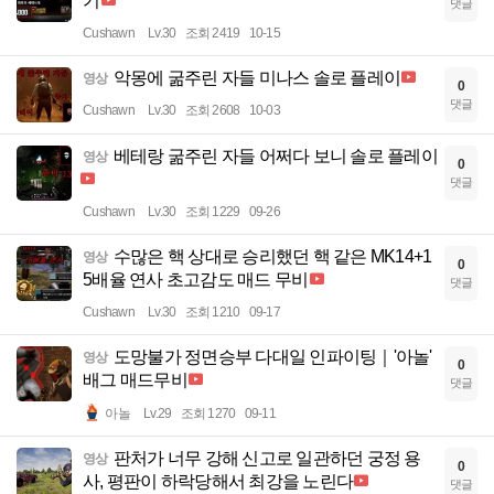
기
댓글
Cushawn
Lv.30
조회 2419
10-15
악몽에 굶주린 자들 미나스 솔로 플레이
영상
0
댓글
Cushawn
Lv.30
조회 2608
10-03
베테랑 굶주린 자들 어쩌다 보니 솔로 플레이
영상
0
댓글
Cushawn
Lv.30
조회 1229
09-26
수많은 핵 상대로 승리했던 핵 같은 MK14+1
영상
0
5배율 연사 초고감도 매드 무비
댓글
Cushawn
Lv.30
조회 1210
09-17
도망불가 정면승부 다대일 인파이팅｜'아놀'
영상
0
배그 매드무비
댓글
아놀
Lv.29
조회 1270
09-11
판처가 너무 강해 신고로 일관하던 궁정 용
영상
0
사, 평판이 하락당해서 최강을 노린다
댓글