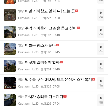
Cushawn
Lv.30
조회 156
07-24
비밀 지하창고 열쇠 4개 뜨는 곳
영상
0
댓글
Cushawn
Lv.30
조회 227
07-20
주먹과 아울러 그 길을 묻고 싶어
영상
0
댓글
Cushawn
Lv.30
조회 197
07-18
이별은 링스가 좋다
영상
0
댓글
Cushawn
Lv.30
조회 180
07-15
어떻게 알려줘야 할까
영상
0
댓글
Cushawn
Lv.30
조회 224
07-10
밀수품 쿠폰 3400장으로 은신처 스킨 뽑기
영상
0
댓글
Cushawn
Lv.30
조회 315
07-08
판처가 승리를 다스린다
영상
0
댓글
Cushawn
Lv.30
조회 226
07-04