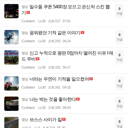
밀수품 쿠폰 5400장 모으고 은신처 스킨 뽑
영상
0
기
댓글
Cushawn
Lv.30
조회 327
07-01
꿈꿔왔던 기적 같은 이야기
영상
0
댓글
Cushawn
Lv.30
조회 263
06-24
신고 누적으로 평판 0점까지 떨어진 이유 I 매
영상
0
드 무비
댓글
Cushawn
Lv.30
조회 322
06-17
너라는 우연이 기적을 일으켰어
영상
0
댓글
Cushawn
Lv.30
조회 361
06-10
나는 박는 것을 좋아한다
영상
0
댓글
Cushawn
Lv.30
조회 358
06-03
브스스 사이가 킬
영상
0
댓글