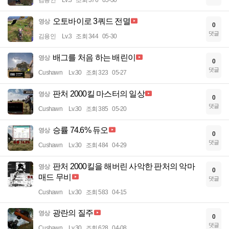
김용인
Lv.3
조회 376
05-30
오토바이로 3쿼드 전멸
영상
0
댓글
김용인
Lv.3
조회 344
05-30
배그를 처음 하는 배린이
영상
0
댓글
Cushawn
Lv.30
조회 323
05-27
판처 2000킬 마스터의 일상
영상
0
댓글
Cushawn
Lv.30
조회 385
05-20
승률 74.6% 듀오
영상
0
댓글
Cushawn
Lv.30
조회 484
04-29
판처 2000킬을 해버린 사악한 판처의 악마
영상
0
매드 무비
댓글
Cushawn
Lv.30
조회 583
04-15
광란의 질주
영상
0
댓글
Cushawn
Lv.30
조회 628
04-08