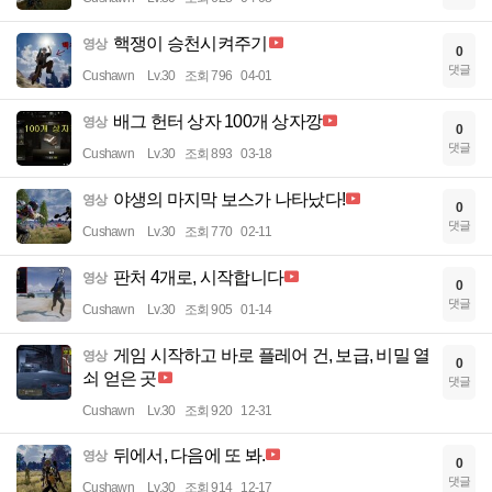
핵쟁이 승천시켜주기
영상
0
댓글
Cushawn
Lv.30
조회 796
04-01
배그 헌터 상자 100개 상자깡
영상
0
댓글
Cushawn
Lv.30
조회 893
03-18
야생의 마지막 보스가 나타났다!
영상
0
댓글
Cushawn
Lv.30
조회 770
02-11
판처 4개로, 시작합니다
영상
0
댓글
Cushawn
Lv.30
조회 905
01-14
게임 시작하고 바로 플레어 건, 보급, 비밀 열
영상
0
쇠 얻은 곳
댓글
Cushawn
Lv.30
조회 920
12-31
뒤에서, 다음에 또 봐.
영상
0
댓글
Cushawn
Lv.30
조회 914
12-17