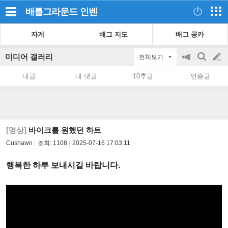
배틀그라운드
인벤
자게
배그 지도
배그 공카
미디어 갤러리
전체보기
공
검
글
지
색
내글
내 댓글
10추글
인증글
on/off
쓰
기
[영상]
바이크를 원했던 하트
Cushawn
조회:
1108
2025-07-16 17:03:11
행복한 하루 보내시길 바랍니다.