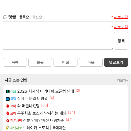
댓글
등록순
|
최신순
새로고침
새로고침
등록
목록
본문
이전
다음
댓글보기
지금 뜨는 인벤
더보기+
[2]
2026 치지직 이리대회 오픈컵 안내
정보
[4]
장지수 문월 비방썰
클립
[60]
와 퍼클나왔당
로아
[94]
우주최초 보스가 낙사하는 게임
로아
[42]
전분 얌비얌버전 내림차순
검은사막
브레이커 스토리 | #에이단
리밋제로