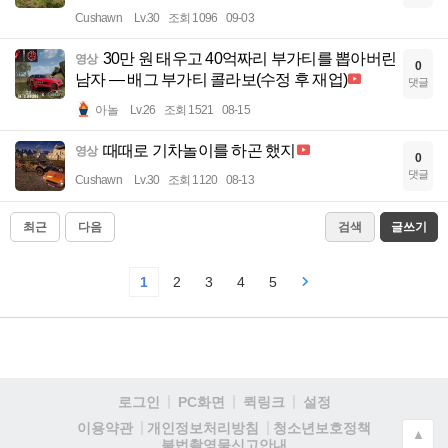
Cushawn
Lv.30
조회 1096
09-03
30만 원 태우고 40억짜리 부가티를 뽑아버린
영상
0
남자 — 배그 부가티 콜라보(수정 후 재업)
댓글
아놀
Lv.26
조회 1521
08-15
때때로 기차놀이를 하곤 했지
영상
0
댓글
Cushawn
Lv.30
조회 1120
08-13
최근
다음
검색
글쓰기
1
2
3
4
5
로그인
PC화면
퀵링크
설정
청소년보호정책
이용약관
개인정보처리방침
▲
불법촬영물신고안내