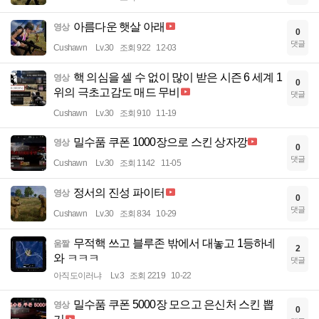
아름다운 햇살 아래
영상
0
댓글
Cushawn
Lv.30
조회 922
12-03
핵 의심을 셀 수 없이 많이 받은 시즌 6 세계 1
영상
0
위의 극초고감도 매드 무비
댓글
Cushawn
Lv.30
조회 910
11-19
밀수품 쿠폰 1000장으로 스킨 상자깡
영상
0
댓글
Cushawn
Lv.30
조회 1142
11-05
정서의 진성 파이터
영상
0
댓글
Cushawn
Lv.30
조회 834
10-29
무적핵 쓰고 블루존 밖에서 대놓고 1등하네
움짤
2
와 ㅋㅋㅋ
댓글
아직도이러냐
Lv.3
조회 2219
10-22
밀수품 쿠폰 5000장 모으고 은신처 스킨 뽑
영상
0