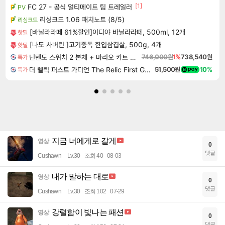
[1]
FC 27 - 공식 얼티메이트 팀 트레일러
PV
리싱크드 1.06 패치노트 (8/5)
리싱크드
[바닐라라떼 61%할인]이디야 바닐라라떼, 500ml, 12개
핫딜
[나도 사버린 ]고기중독 한입삼겹살, 500g, 4개
핫딜
닌텐도 스위치 2 본체 + 마리오 카트 월드
746,000원
1%
738,540원
특가
더 렐릭 퍼스트 가디언 The Relic First Guardian
51,500원
10%
특가
지금 너에게로 갈게
영상
0
댓글
Cushawn
Lv.30
조회 40
08-03
내가 말하는 대로
영상
0
댓글
Cushawn
Lv.30
조회 102
07-29
강렬함이 빛나는 패션
영상
0
댓글