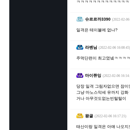
ㅋㅋㅋㅋㅋㅋㅋㅋㅋㅋㅋㅋㅋ
슈르르까3390
(2022-02-06
일격은 테이블에 없나?
라벤님
(2022-02-06 16:08:45
주먹단련이 최고였넼ㅋㅋㅋ
마이쮸잉
(2022-02-06 16:14:
당장 일격 그림자없으면 잠
그냥 마노스악세 유까지 강화
거나 아무것도없는빈털털이
왕골
(2022-02-06 16:17:21)
태산이랑 일격은 아얘 나오지도