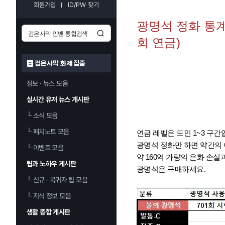
회원가입
ID/PW 찾기
광명석 정화 통계 (
회 연금)
검은사막 화제 집중
정보 · 뉴스 모음
실시간 유저 뉴스 게시판
└
소식 모음
└
패치노트 모음
연금 레벨은 도인 1~3 구간
광명석 정화만 하면 약간의 
└
이벤트 모음
약 160억 가량의 은화 손실
팁과 노하우 게시판
광명석은 구매하세요.
└
신규 · 복귀자 팁 모음
└
지식 정보 모음
생활 종합 게시판