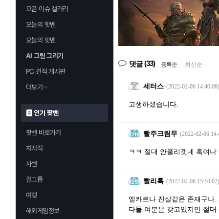
오픈 이슈 갤러리
오늘의 핫벤
오늘의 팟벤
AI 그림 그리기
(33)
댓글
등록순
|
최신순
PC 견적 게시판
세터스
더보기
(2022-02-06 14:40:08
고생하셨습니다.
인기 팟벤
팟벤 바로가기
빨주크림무
(2022-02-06 14:
치지직
ㅋㅋ 절대 안풀리겟네 혹여나
차벤
걸그룹
빨리훅
(2022-02-06 15:10:02
여행
엘카르나 진살같은 존재구나..
다들 여분은 갖고있지만 절대 
해외게임정보