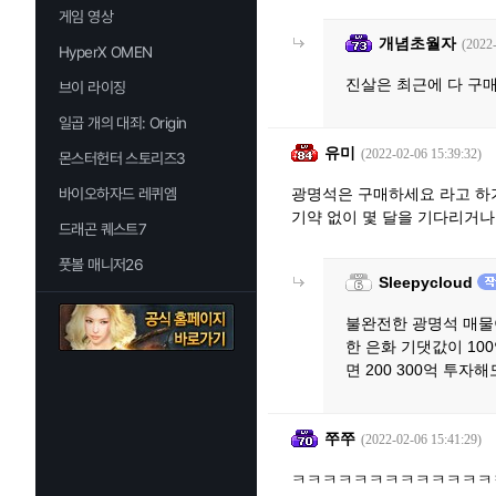
게임 영상
개념초월자
(2022
HyperX OMEN
진살은 최근에 다 구
브이 라이징
일곱 개의 대죄: Origin
유미
(2022-02-06 15:39:32)
몬스터헌터 스토리즈3
바이오하자드 레퀴엠
광명석은 구매하세요 라고 하
기약 없이 몇 달을 기다리거나
드래곤 퀘스트7
풋볼 매니저26
Sleepycloud
불완전한 광명석 매물이
한 은화 기댓값이 1
면 200 300억 투
쭈쭈
(2022-02-06 15:41:29)
ㅋㅋㅋㅋㅋㅋㅋㅋㅋㅋㅋㅋㅋ