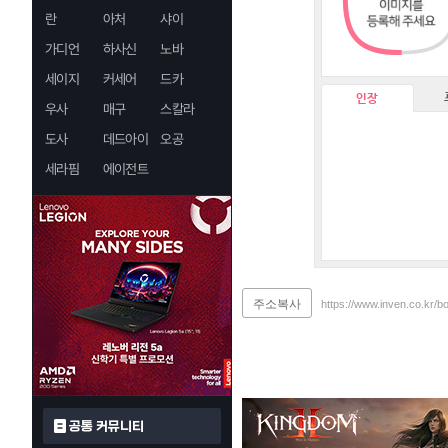
란
아처
샤이
가디언
하사신
노바
세이지
커세어
드카
인장
우사
매구
스칼라
도사
데드아이
오공
세라핌
에이전트
주소복사
https://www.inven.co.kr/b
공통 커뮤니티