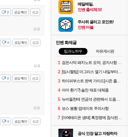
매일매일,
인벤 출석체크!
감
0
공감 확인
신고
주사위 굴리고 포인트!
인벤 마블
답글
인벤 화제글
감
0
공감 확인
신고
팁과노하우
자유게시판
1
검은사막 패치노트 요약, 공지사항 검색, AI 사서 사이트 공유 (칼페온 도서관)
답글
2
[임시짤팁] 아그리스 열기 내일부터 꺼봅시다.
감
0
공감 확인
신고
3
하이퍼부스트 완벽 가이드[시즌 졸업 부터 공방합 750까지] _ 21시간 26분 컷 성장 꿀팁 총 정리
4
아마 환기?) 술잔 재료 대체품
5
뉴비들한테 연금석 관련해서 도움이 될까해서..(벨의심장 등)
답글
6
보스 봉황 업데이트 주의사항
7
[아에테리온 생태] 흑정령에 침식된 검사/용병
감
0
공감 확인
신고
공식 인장 달고 자랑하자