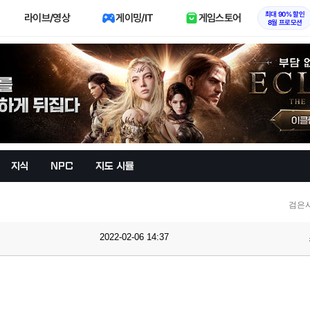
최대 90% 할인
라이브/영상
게이밍/IT
게임스토어
8월 프로모션
지식
NPC
지도 시뮬
검은
2022-02-06 14:37