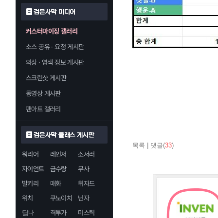
검은사막 미디어
커스터마이징 갤러리
소스 공유 · 요청 게시판
의상 · 염색 정보 게시판
스크린샷 게시판
동영상 게시판
팬아트 갤러리
검은사막 클래스 게시판
목록
|
댓글(
33
)
워리어
레인저
소서러
자이언트
금수랑
무사
발키리
매화
위자드
위치
쿠노이치
닌자
닼나
격투가
미스틱