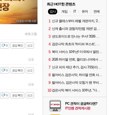
최근 HOT한 콘텐츠
검사
게임
IT
유머
연예
1
신규 클래스부터 레벨 개편까지, '2026 검은사막 하이델 연회' 총정리
2
신캐 출시와 경험치/만렙 개편! 검사 2026 하이델 연회 모아보기
새로고침
3
넨도로이드로 만나는 우사! '2026 하이델 연회' 막바지 깜짝 공개
4
검은사막 최초의 '하이퍼 부스트', 직접 해봤습니다
감
0
공감 확인
신고
5
북미 서비스 10주년! 미국에서 열린 '검은사막 하이델 연회'
6
2026 하이델 연회, 캘리포니아에서 개최
답글
7
신규 피의 제단 추가, 검사 7/15(수) 패치 핵심 정리
감
0
공감 확인
신고
8
펄어비스 검은사막, 하이델 연회 사전 이벤트 시작
9
펄어비스, 검은사막 모험가 팬 무비 '마디걸스' 글로벌 상영회 개최
답글
10
검은사막 북미 서비스 10주년, "다음 10년도 우리만의 액션으로"
감
0
공감 확인
신고
PC 견적이 궁금하다면?
IT인벤 견적게시판
답글