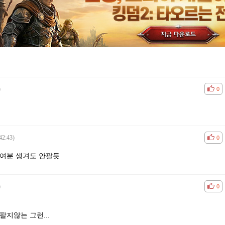
)
공감
비공
0
42:43)
공감
비공
0
 여분 생겨도 안팔듯
)
공감
비공
0
팔지않는 그런...