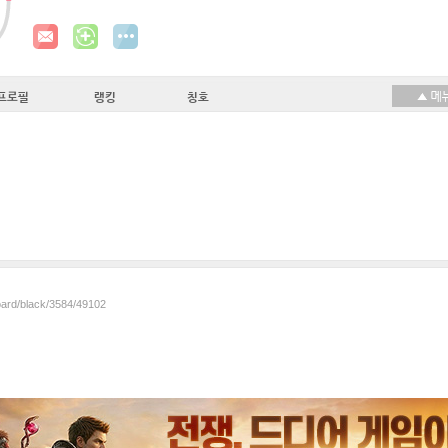
프로필
랭킹
칭호
oard/black/3584/49102