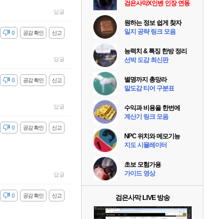
검은사막X인벤 인장 연동
답글
원하는 정보 쉽게 찾자
일지 공략 링크 모음
감
0
공감 확인
신고
능력치 & 특징 한방 정리
답글
선박 도감 최신판
별명까지 총망라
감
0
공감 확인
신고
말도감 티어 구분표
답글
수익과 비용을 한번에
계산기 링크 모음
감
0
공감 확인
신고
NPC 위치와 메모기능
지도 시뮬레이터
초보 모험가용
가이드 영상
답글
감
0
공감 확인
신고
검은사막 LIVE 방송