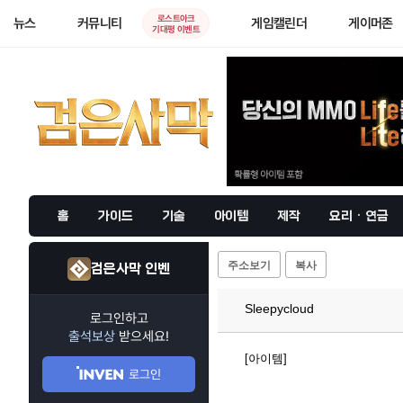
로스트아크
뉴스
커뮤니티
게임캘린더
게이머존
기대평 이벤트
홈
가이드
기술
아이템
제작
요리 · 연금
주소보기
복사
검은사막 인벤
Sleepycloud
로그인하고
출석보상
받으세요!
[아이템]
로그인