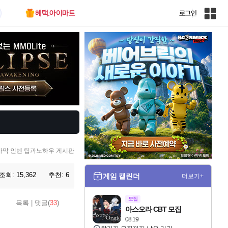
혜택.아이마트
로그인
인
벤
전
체
사
이
트
맵
사막 인벤 팁과노하우 게시판
조회:
15,362
추천:
6
게임 캘린더
더보기+
모집
목록
|
댓글(
33
)
아스오라 CBT 모집
08.19