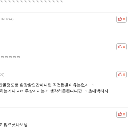
ㅋㅋㅋㅋㅋㅋㅋㅋㅋㅋㅋㅋㅋㅋㅋㅋ
 16:06:44)
공감
비공
0
)
공감
비공
0
ㅋㅋㅋㅋㅋㅋ
50)
공감
비공
0
이안올정도로 환장할인간아니면 직접뽑을이유는없지 ㅋ
 하는거나 샤카투상자까는거 생각하믄된다니깐 ㅋ 초대박터지
공감
비공
0
 않으셧나보넹...