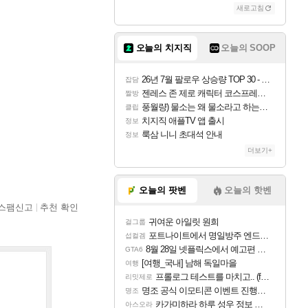
새로고침
오늘의 치지직
오늘의 SOOP
26년 7월 팔로우 상승량 TOP 30 - 월간 치지직
잡담
젠레스 존 제로 캐릭터 코스프레한 꽁주
짤방
풍월량) 물소는 왜 물소라고 하는거야? 아! 그만 ㅋㅋ
클립
치지직 애플TV 앱 출시
정보
룩삼 니니 초대석 안내
정보
더보기+
오늘의 팟벤
오늘의 핫벤
스팸신고
추천 확인
귀여운 아일릿 원희
걸그룹
포트나이트에서 명일방주 엔드필드 [펠리카] 판매 예정
섭컬겜
8월 28일 넷플릭스에서 예고편 공개 예정
GTA6
[여행_국내] 남해 독일마을
여행
프롤로그 테스트를 마치고.. (feat. 리아)
리밋제로
명조 공식 이모티콘 이벤트 진행해봤습니다! 참여부터 추첨까지????
명조
카가미하라 하루 성우 정보 및 주요 필모
아스오라