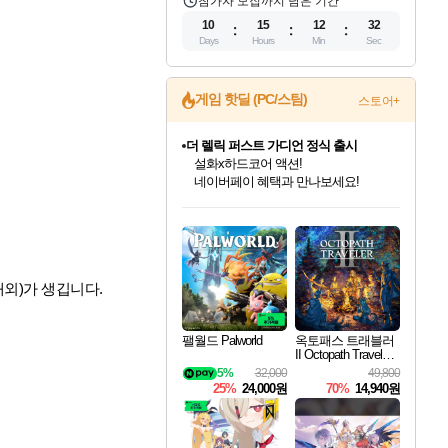
참가자 모집까지 남은 기간
10
15
12
31
Days
Hours
Min
Sec
게임 핫딜 (PC/스팀)
스토어+
더 렐릭 퍼스트 가디언 정식 출시
설화x하드코어 액션!
네이버페이 혜택과 만나보세요!
인벤게임즈 8월 특별 할인!
드래곤소드: 어웨이크닝 입점!
문명 7 특별 할인!
마블 투혼 파이팅 소울즈 정식출시!
귀무자: 검의 길 예약 판매 중!
비스트 오브 리인카네이션 정식 출시!
커세어 코브 출시 기념 할인!
베데스다 40주년 기념 할인 중!
캡콤 프렌차이즈 할인 진행 중!
캡콤 일부 상품 상시 할인
스타워즈 은하계 레이서
로블록스 기프트 카드 공식 입점
인기 퍼블리셔 모음!
스팀으로 만나는 드래곤소드!
조선&고려 DLC 출시 예정
마블 히어로 총 출동&화려한 격투!
10% 할인과
게임프릭 신작 IP
해적'섬'을 발전시키자!
베데스다의 명작들을
몬헌, 바하 등 인기 IP를
몬헌 와일즈 & 드래곤즈 도그마2
인벤게임즈에서 10% 추가 적립
Robux를 가장 안전하고
최대 90% 할인가를 만나보세요!
네이버혜택과 함께 만나보세요!
50%할인&추가 적립까지!
네이버 포인트 혜택까지!
이니&베니 혜택까지!
네이버 혜택가와 함께 예약하세요!
할인&네이버혜택으로 만나보세요!
40주년 프로모션으로 만나보세요!
할인가에 만나보세요!
일부 에디션 상시 할인!
혜택으로 예약 판매 중
편안하게 충전하세요
내외)가 생깁니다.
팰월드 Palworld
옥토패스 트래블러
II Octopath Traveler I
I
5%
32,000
49,800
25%
24,000원
70%
14,940원