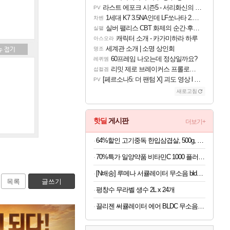
라스트 에포크 시즌5 - 서리화신의 분노 티저
PV
1세대 K7 3.5NA인데 LF쏘나타 2.0NA 기변하면 유류비 절약이 얼마나 될까요..?
차벤
실버 팰리스 CBT 화제의 순간·후기 모음
실팰
캐릭터 소개 - 카가미하라 하루
아스오라
세계관 소개 | 소명 상인회
명조
60프레임 나오는데 정상일까요?
레퀴엠
리밋 제로 브레이커스 프롤로그 테스트 후기 영상 업로드
섭컬겜
[페르소나5: 더 팬텀 X] 괴도 영상 l 타카마키 안·댄싱 스타
PV
새로고침
핫딜
게시판
더보기+
64%할인 고기중독 한입삼겹살, 500g, 4개
70%특가 일양약품 비타민C 1000 플러스, 1100mg, 60정, 6개
[N배송] 루메나 서큘레이터 무소음 bldc 써큘레이터 아기방 셔큘레이트 FAN GCD10
목록
글쓰기
평창수 무라벨 생수 2L x 24개
끌리젠 써큘레이터 에어 BLDC 무소음 서큘레이터