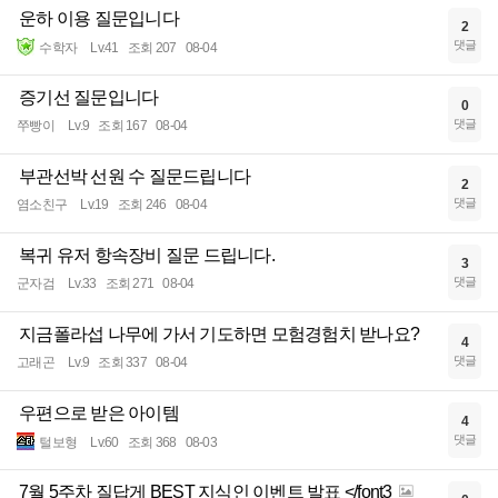
운하 이용 질문입니다
2
댓글
수학자
Lv.41
조회 207
08-04
증기선 질문입니다
0
댓글
쭈빵이
Lv.9
조회 167
08-04
부관선박 선원 수 질문드립니다
2
댓글
염소친구
Lv.19
조회 246
08-04
복귀 유저 항속장비 질문 드립니다.
3
댓글
군자검
Lv.33
조회 271
08-04
지금폴라섭 나무에 가서 기도하면 모험경험치 받나요?
4
댓글
고래곤
Lv.9
조회 337
08-04
우편으로 받은 아이템
4
댓글
털보형
Lv.60
조회 368
08-03
7월 5주차 질답게 BEST 지식인 이벤트 발표 </font3