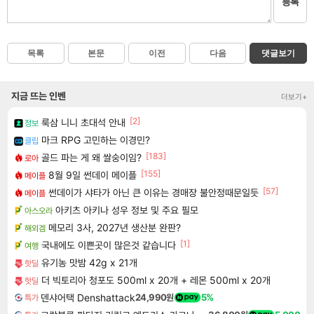
등록
목록
본문
이전
다음
댓글보기
지금 뜨는 인벤
더보기+
[2]
룩삼 니니 초대석 안내
정보
마크 RPG 고민하는 이경민?
클립
[183]
골드 파는 게 왜 쌀숭이임?
로아
[155]
8월 9일 썬데이 메이플
메이플
[57]
썬데이가 샤타가 아닌 큰 이유는 경매장 불안정때문일듯
메이플
아키츠 아키나 성우 정보 및 주요 필모
아스오라
메모리 3사, 2027년 생산분 완판?
해외겜
[1]
국내에도 이쁜곳이 많은것 같습니다
여행
유기농 맛밤 42g x 21개
핫딜
더 빅토리아 청포도 500ml x 20개 + 레몬 500ml x 20개
핫딜
덴샤어택 Denshattack
24,990원
5%
특가