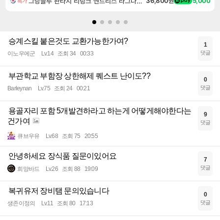
그랑블루 판타지 리링크 엔드리스 라그나로크 업그레이드 킷 Granblue Fantasy Relink Endless Ragnarok Upgrade Kit DLC
36,800원
5,000
특가
승계스킬 붙은것도 교환가능한가여?
1
댓글
이노우에군
Lv.14
조회 34
00:33
부관학교 부함장 상한해제 퀘스트 난이도??
0
댓글
Barleynan
Lv.75
조회 24
00:21
용골자리 포함 5개발견하라고 하는게 어떻게해야한다는
9
건가여
댓글
큐브우유
Lv.68
조회 75
20:55
안녕하세요 장식품 질문이있어요
7
댓글
희망바드
Lv.26
조회 88
19:09
복귀유저 장비탬 문의있습니다
0
댓글
생존이정의
Lv.11
조회 80
17:13