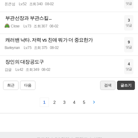
댓글
돈큰섬
Lv.52
조회 340
08-02
부관선장과 부관스킬...
3
댓글
Close
Lv.73
조회 307
08-02
캐러밴 낙타. 저력 vs 친애 뭐가 더 중요한가
9
댓글
Barleynan
Lv.75
조회 375
08-02
장인의 대장공도구
4
댓글
감글
Lv.42
조회 349
08-02
최근
다음
검색
글쓰기
1
2
3
4
5