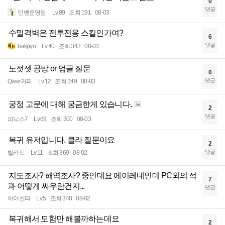
0
댓글
인벤운영팀
Lv.89
조회 191
08-03
수밀격벽은 전투전용 스킬인가여?
6
댓글
bakpyo
Lv.40
조회 342
08-03
노젓셋 공방 or 업글 질문
0
댓글
Qwer커피
Lv.12
조회 249
08-03
궁정 고문에 대해 궁금한게 있습니다.
2
댓글
피닉스7
Lv.69
조회 300
08-03
복귀 유저입니다. 클라 질문이요
2
댓글
빌라도
Lv.11
조회 369
08-02
지도조사? 해역조사? 중인데요 에이레네인데 PC외의 적
7
과 어떻게 싸우란건지...
댓글
히야친따
Lv.5
조회 348
08-02
복귀해서 모험만 해볼까하는데요
2