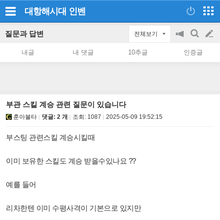
대항해시대
인벤
질문과 답변
전체보기
공
검
글
지
색
내글
내 댓글
10추글
인증글
on/off
쓰
기
부관 스킬 계승 관련 질문이 있습니다
훈아불타
댓글: 2 개
조회:
1087
2025-05-09 19:52:15
부스팅 관련스킬 계승시킬때
이미 보유한 스킬도 계승 받을수있나요 ??
예를 들어
리차한텐 이미 수평사격이 기본으로 있지만