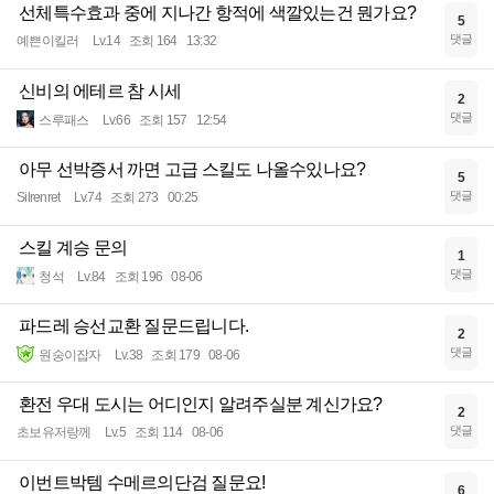
선체특수효과 중에 지나간 항적에 색깔있는건 뭔가요?
5
댓글
예쁜이킬러
Lv.14
조회 164
13:32
신비의 에테르 참 시세
2
댓글
스루패스
Lv.66
조회 157
12:54
아무 선박증서 까면 고급 스킬도 나올수있나요?
5
댓글
Silrenret
Lv.74
조회 273
00:25
스킬 계승 문의
1
댓글
청석
Lv.84
조회 196
08-06
파드레 승선교환 질문드립니다.
2
댓글
원숭이잡자
Lv.38
조회 179
08-06
환전 우대 도시는 어디인지 알려주실분 계신가요?
2
댓글
초보유저랑께
Lv.5
조회 114
08-06
이번트박템 수메르의단검 질문요!
6