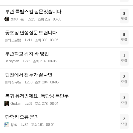
부관 특별스킬 질문있습니다
8
댓글
희망바드
Lv.25
조회 252
08-05
돛조정 연성질문 드립니다
5
댓글
봉의조달봉
Lv.11
조회 303
08-05
부관학교 위치 와 방법
1
댓글
Barleynan
Lv.75
조회 214
08-05
던전에서 전투가 끝나면
2
댓글
함께꿈꾸느
Lv.30
조회 204
08-05
복귀 유저인데요...특단방,특단무
3
댓글
Gudian
Lv.69
조회 278
08-04
단축키 오류 문의
2
댓글
청석
Lv.84
조회 191
08-04