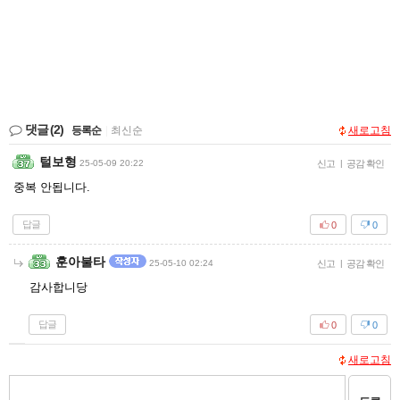
댓글
(2)
등록순
|
최신순
새로고침
털보형
25-05-09 20:22
신고
|
공감 확인
중복 안됩니다.
답글
0
0
훈아불타
25-05-10 02:24
신고
|
공감 확인
감사합니당
답글
0
0
새로고침