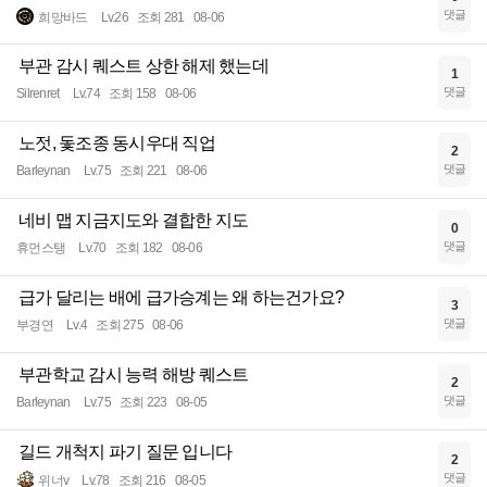
댓글
희망바드
Lv.26
조회 281
08-06
부관 감시 퀘스트 상한 해제 했는데
1
댓글
Silrenret
Lv.74
조회 158
08-06
노젓, 돛조종 동시우대 직업
2
댓글
Barleynan
Lv.75
조회 221
08-06
네비 맵 지금지도와 결합한 지도
0
댓글
휴먼스탱
Lv.70
조회 182
08-06
급가 달리는 배에 급가승계는 왜 하는건가요?
3
댓글
부경연
Lv.4
조회 275
08-06
부관학교 감시 능력 해방 퀘스트
2
댓글
Barleynan
Lv.75
조회 223
08-05
길드 개척지 파기 질문 입니다
2
댓글
위너v
Lv.78
조회 216
08-05