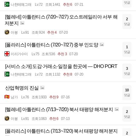
댓글
나한테왜그래
Lv.72
조회 1441
추천 6
07-21
[헬레네] 아틀란티스 (7/20~7/27) 오스트레일리아 서부 해
2
저분지
댓글
아봉
Lv.91
조회 924
추천 4
07-20
[폴라리스] 아틀란티스 (7/20~7/27) 중부 인도양
1
댓글
이리가수미
Lv.75
조회 536
추천 3
07-20
[서비스 소개] 도감·거래소·일정을 한곳에 — DHO PORT
3
댓글
나한테왜그래
Lv.72
조회 1132
추천 8
07-20
산업혁명의 진실
10
댓글
남가
Lv.76
조회 1933
추천 9
07-16
[헬레네] 아틀란티스 (7/13~7/20) 북서 태평양 해저분지
2
댓글
아봉
Lv.91
조회 1063
추천 6
07-13
[폴라리스] 아틀란티스 (7/13~7/20) 북서 태평양 해저분지
2