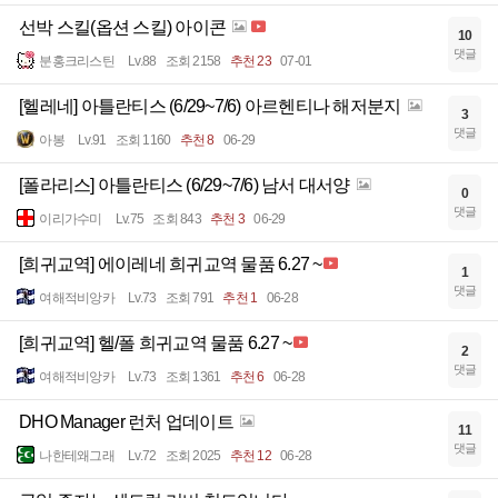
선박 스킬(옵션 스킬) 아이콘
10
댓글
분홍크리스틴
Lv.88
조회 2158
추천 23
07-01
[헬레네] 아틀란티스 (6/29~7/6) 아르헨티나 해저분지
3
댓글
아봉
Lv.91
조회 1160
추천 8
06-29
[폴라리스] 아틀란티스 (6/29~7/6) 남서 대서양
0
댓글
이리가수미
Lv.75
조회 843
추천 3
06-29
[희귀교역] 에이레네 희귀교역 물품 6.27 ~
1
댓글
여해적비앙카
Lv.73
조회 791
추천 1
06-28
[희귀교역] 헬/폴 희귀교역 물품 6.27 ~
2
댓글
여해적비앙카
Lv.73
조회 1361
추천 6
06-28
DHO Manager 런처 업데이트
11
댓글
나한테왜그래
Lv.72
조회 2025
추천 12
06-28