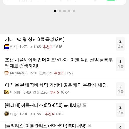
카테고리형 상인 3클 육성 (2편)
2
댓글
릿시
Lv.78
조회 46
추천 1
16:16
조선 시뮬레이터 업데이트! v1.30 - 이젠 직접 선박 등록부
1
터 재료 검색까지!
댓글
Meninblack
Lv.90
조회 325
추천 3
18:27
이속 본 부케 장비 세팅 가성비 좋은 케릭 부관 배 세팅
2
댓글
빵심당
Lv.80
조회 1190
추천 5
08-04
[헬레네] 아틀란티스 (8/3~8/10) 북대서양
2
댓글
아봉
Lv.91
조회 569
추천 4
08-03
[폴라리스] 아틀란티스 (8/3~8/10) 북대서양
0