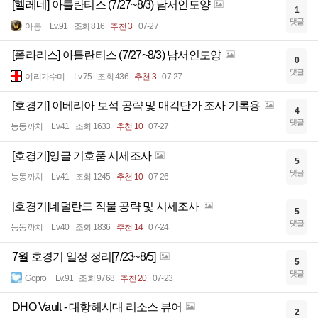
[헬레네] 아틀란티스 (7/27~8/3) 남서인도양
1
댓글
아봉
Lv.91
조회 816
추천 3
07-27
[폴라리스] 아틀란티스 (7/27~8/3) 남서인도양
0
댓글
이리가수미
Lv.75
조회 436
추천 3
07-27
[호경기] 이베리아 보석 공략 및 매각단가 조사 기록용
4
댓글
능동까치
Lv.41
조회 1633
추천 10
07-27
[호경기]잉글 기호품 시세조사
5
댓글
능동까치
Lv.41
조회 1245
추천 10
07-26
[호경기]네덜란드 직물 공략 및 시세조사
5
댓글
능동까치
Lv.40
조회 1836
추천 14
07-24
7월 호경기 일정 정리[7/23~8/5]
5
댓글
Gopro
Lv.91
조회 9768
추천 20
07-23
DHO Vault - 대항해시대 리소스 뷰어
2