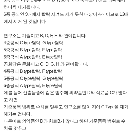
하나씩 제거됩니다.
6종 공식인 9배에서 탈락 시켜도 제거 못한 대상이 4개 이므로 13배
에서 제거 된 것입니다.
연구소는 기술이고 B, D, F, H 와 관여합니다.
4종공식 C type탈락, G type탈락
5종공식
B
type탈락, F type탈락
6종공식
A
type탈락, E type탈락
공회당은 문화이고 C, D, G, H 와 관여합니다.
4종공식 B type탈락, F type탈락
5종공식
C
type탈락, G type탈락
6종공식
A
type탈락, E type탈락
예를 들어 산출물중에 같은 범주에 의약품인 D와 식료품 C가 많다
고 하면
기준품목 범위로 수치를 맞추고
연구소를 많이 지어 C Type을 제거
해가는 겁니다.
다른예로 의약품인 D와 향료B가 많다고 하면
기준품목 범위로 수
치를 맞추고