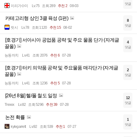
댓글
이리가수미
Lv.75
조회 289
추천 2
08-03
카테고리형 상인 3클 육성 (1편)
8
댓글
릿시
Lv.78
조회 1120
추천 15
08-02
[호경기] 서아시아 공업품 공략 및 주요 물품 단가 (자게글
4
끌올)
댓글
능동까치
Lv.41
조회 2076
추천 6
07-28
[호경기] 터키 의약품 공략 및 주요물품 매각단가 (자게글
2
끌올)
댓글
능동까치
Lv.41
조회 1236
추천 5
07-28
[26년 8월] 헬/폴 철도 일정
12
댓글
Trexxx
Lv.82
조회 5296
추천 39
07-28
논전 확률
1
댓글
kylegarrett
Lv.92
조회 539
추천 1
07-27