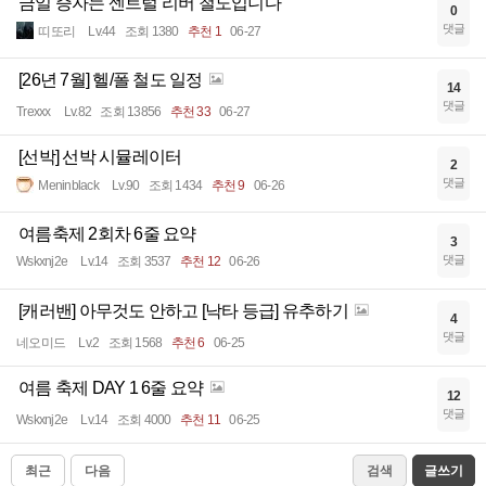
금일 증자는 센트럴 리버 철도입니다
0
댓글
띠또리
Lv.44
조회 1380
추천 1
06-27
[26년 7월] 헬/폴 철도 일정
14
댓글
Trexxx
Lv.82
조회 13856
추천 33
06-27
[선박] 선박 시뮬레이터
2
댓글
Meninblack
Lv.90
조회 1434
추천 9
06-26
여름축제 2회차 6줄 요약
3
댓글
Wskxnj2e
Lv.14
조회 3537
추천 12
06-26
[캐러밴] 아무것도 안하고 [낙타 등급] 유추하기
4
댓글
네오미드
Lv.2
조회 1568
추천 6
06-25
여름 축제 DAY 1 6줄 요약
12
댓글
Wskxnj2e
Lv.14
조회 4000
추천 11
06-25
최근
다음
검색
글쓰기