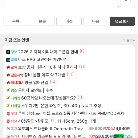
목록
본문
이전
다음
댓글보기
지금 뜨는 인벤
더보기+
[6]
2026 치지직 이리대회 오픈컵 안내
정보
마크 RPG 고민하는 이경민?
클립
[83]
보상 공지 나온거 10추 하니 올리자
로아
[13]
장비 올환 이후 약 7개월
검은사막
[14]
방금 일어난일
리니지M
공명자 모먼트 | 수수
명조
[1]
60프레임 나오는데 정상일까요?
레퀴엠
스위치2판 ‘몬헌 와일즈’, 30~40fps 목표 추정
해외겜
푸마 남성 드라이셀 드로즈 5종 사각 팬티 세트 PMMYDDP01
핫딜
40%할인>참쥐포, 대, 11-16cm, 250g, 1개
핫딜
옥토패스 트래블러 II Octopath Traveler II
49,800원
70%
14,940원
특가
디제이맥스 리스펙트 V V 리버티 5 팩 DJMAX RESPECT V V Liberty 5 Pack DLC
10%
26,820원
12%
특가