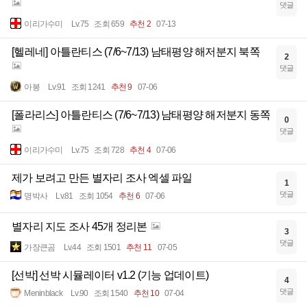
댓글
이리가수미
Lv.75
조회 659
추천 2
07-13
[헬레네] 아틀란티스 (7/6~7/13) 남태평양 해저분지 북쪽
2
댓글
아봉
Lv.91
조회 1241
추천 9
07-06
[폴라리스] 아틀란티스 (7/6~7/13) 남태평양 해저분지 동쪽
0
댓글
이리가수미
Lv.75
조회 728
추천 4
07-06
제가 보려고 만든 별자리 조사 엑셀 파일
1
댓글
명박사
Lv.81
조회 1054
추천 6
07-06
별자리 지도 조사 45개 정리본
3
댓글
가장큰곰
Lv.44
조회 1501
추천 11
07-05
[선박] 선박 시뮬레이터 v1.2 (기능 업데이트)
4
댓글
Meninblack
Lv.90
조회 1540
추천 10
07-04