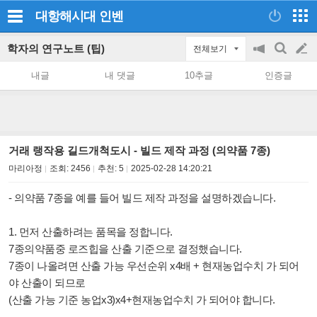
대항해시대
인벤
학자의 연구노트 (팁)
전체보기
공
검
글
지
색
내글
내 댓글
10추글
인증글
on/off
쓰
기
거래 랭작용 길드개척도시 - 빌드 제작 과정 (의약품 7종)
마리아정
조회:
2456
추천:
5
2025-02-28 14:20:21
- 의약품 7종을 예를 들어 빌드 제작 과정을 설명하겠습니다.
1. 먼저 산출하려는 품목을 정합니다.
7종의약품중 로즈힙을 산출 기준으로 결정했습니다.
7종이 나올려면 산출 가능 우선순위 x4배 + 현재농업수치 가 되어
야 산출이 되므로
(산출 가능 기준 농업x3)x4+현재농업수치 가 되어야 합니다.