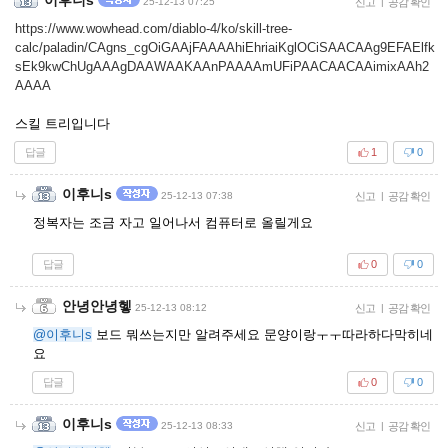
25-12-13 07:25
신고
|
공감 확인
https://www.wowhead.com/diablo-4/ko/skill-tree-
calc/paladin/CAgns_cgOiGAAjFAAAAhiEhriaiKglOCiSAACAAg9EFAElfk
sEk9kwChUgAAAgDAAWAAKAAnPAAAAmUFiPAACAACAAimixAAh2
AAAA
스킬 트리입니다
답글
1
0
이후니s
25-12-13 07:38
신고
|
공감 확인
정복자는 조금 자고 일어나서 컴퓨터로 올릴게요
답글
0
0
안녕안녕헿
25-12-13 08:12
신고
|
공감 확인
@이후니s
보드 뭐쓰는지만 알려주세요 문양이랑ㅜㅜ따라하다막히네
요
답글
0
0
이후니s
25-12-13 08:33
신고
|
공감 확인