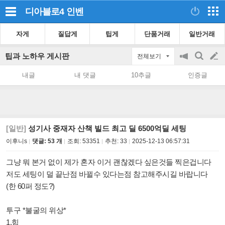
디아블로4
인벤
자게
질답게
팁게
단품거래
일반거래
팁과 노하우 게시판
전체보기
공
검
글
지
색
내글
내 댓글
10추글
인증글
on/off
쓰
기
[일반]
성기사 중재자 산책 빌드 최고 딜 6500억딜 세팅
이후니s
댓글: 53 개
조회:
53351
추천:
33
2025-12-13 06:57:31
그냥 뭐 본거 없이 제가 혼자 이거 괜찮겠다 싶은것들 찍은겁니다
저도 세팅이 덜 끝난점 바뀔수 있다는점 참고해주시길 바랍니다
(한 60퍼 정도?)
투구 *불굴의 위상*
1.힘