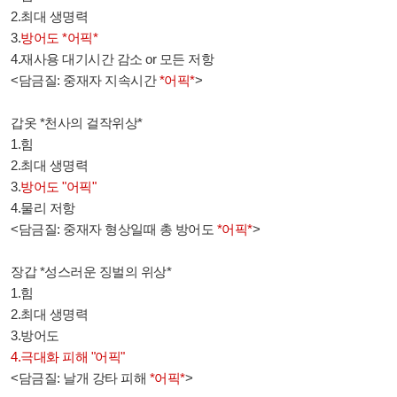
2.최대 생명력
3.
방어도 *어픽*
4.재사용 대기시간 감소 or 모든 저항
<담금질: 중재자 지속시간
*어픽*
>
갑옷 *천사의 걸작위상*
1.힘
2.최대 생명력
3.
방어도 "어픽"
4.물리 저항
<담금질: 중재자 형상일때 총 방어도
*어픽*
>
장갑 *성스러운 징벌의 위상*
1.힘
2.최대 생명력
3.방어도
4.극대화 피해 "어픽"
<담금질: 날개 강타 피해
*어픽*
>