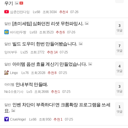
우기
삼촌안잔다잉
Lv.68
조회 3034
추천 4
07-26
[초미세팁] 심화던전 리셋 무한파밍시.
일반
3
댓글
바다만두짱
Lv.63
조회 3523
추천 6
07-26
빌드 도우미 한번 만들어봤습니다.
일반
7
댓글
잉여부두
Lv.25
조회 2772
추천 14
07-25
아이템 옵션 효율 계산기 만들었습니다.
일반
4
댓글
Lingo
Lv.76
조회 2028
추천 8
07-25
인내부적 만들때.
아이템
3
댓글
No1수호기사
Lv.5
조회 2666
추천 1
07-25
인벤 차단이 부족하다! 면 크롬확장 프로그램을 쓰세
일반
1
요.
댓글
CruelAngel
Lv.66
조회 950
추천 1
07-25