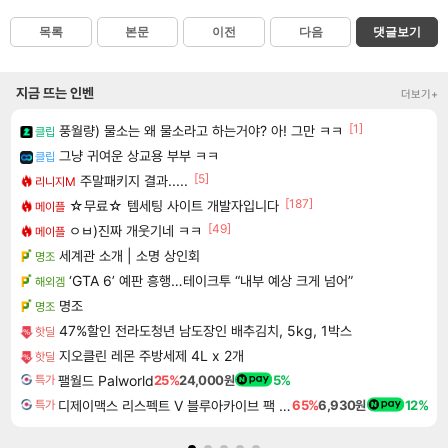
목록
본문
이전
다음
댓글보기
지금 뜨는 인벤
더보기+
[1]
풍월량) 물소는 왜 물소라고 하는거야? 아! 그만 ㅋㅋ
클립
그냥 귀여운 상교용 부부 ㅋㅋ
클립
[5]
주말패키지 결과.....
리니지M
[187]
☆무료☆ 템세팅 사이트 개발자입니다
메이플
[49]
ㅇㅂ)진짜 개웃기네 ㅋㅋ
메이플
세계관 소개 | 소명 상인회
명조
‘GTA 6’ 예판 흥행…테이크투 “내부 예상 크게 넘어”
해외겜
명조
명조
47%할인 전라도청년 남도장인 배추김치, 5kg, 1박스
핫딜
지오클린 레몬 주방세제 4L x 2개
핫딜
팰월드 Palworld
25%
24,000원
5%
특가
디제이맥스 리스펙트 V 블루아카이브 팩 DJMAX RESPECT V Blue Archive Pack DLC
65%
6,930원
12%
특가