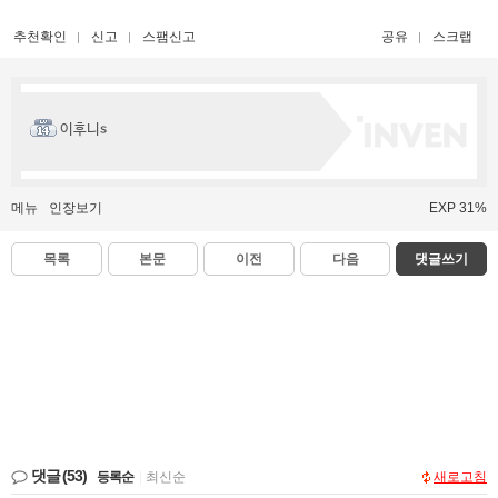
추천확인
신고
스팸신고
공유
스크랩
이후니s
메뉴
인장보기
EXP 31%
목록
본문
이전
다음
댓글쓰기
댓글
(53)
등록순
|
최신순
새로고침