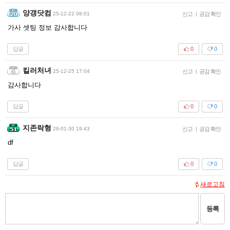
양갱닷컴
25-12-22 08:01
신고
|
공감 확인
가사 셋팅 정보 감사합니다
답글
0
0
킬러처녀
25-12-25 17:04
신고
|
공감 확인
감사합니다
답글
0
0
지존락형
26-01-30 19:43
신고
|
공감 확인
df
답글
0
0
새로고침
등록