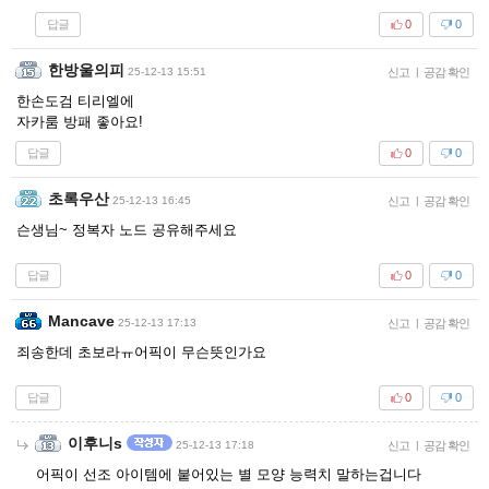
답글
0
0
한방울의피
25-12-13 15:51
신고
|
공감 확인
한손도검 티리엘에
자카룸 방패 좋아요!
답글
0
0
초록우산
25-12-13 16:45
신고
|
공감 확인
슨생님~ 정복자 노드 공유해주세요
답글
0
0
Mancave
25-12-13 17:13
신고
|
공감 확인
죄송한데 초보라ㅠ어픽이 무슨뜻인가요
답글
0
0
이후니s
25-12-13 17:18
신고
|
공감 확인
어픽이 선조 아이템에 붙어있는 별 모양 능력치 말하는겁니다