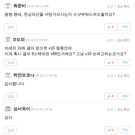
최준비
25-12-15 11:50
신고
|
공감 확인
용병,맹세, 천상의선물 어떤거쓰시는지 스샷부탁드려도될까요?
답글
0
0
D오피
25-12-17 13:18
신고
|
공감 확인
의세의 의례 결의 얻으면 x10 뎀증인데
이게 혹시 결의 8스택되면 x80인거에요? 그냥 x10 보려고하는건가요?
답글
0
0
하얀모코나
25-12-17 18:26
신고
|
공감 확인
감사합니다
답글
0
0
성서꾹이
25-12-20 10:41
신고
|
공감 확인
감사
답글
0
0