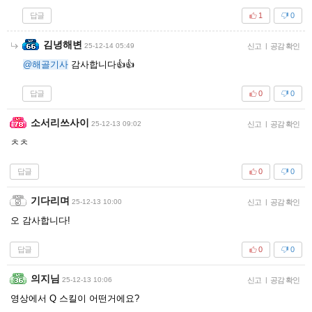
답글
1
0
김녕해변
25-12-14 05:49
신고
|
공감 확인
@해골기사
감사합니다👍👍
답글
0
0
소서리쓰사이
25-12-13 09:02
신고
|
공감 확인
ㅊㅊ
답글
0
0
기다리며
25-12-13 10:00
신고
|
공감 확인
오 감사합니다!
답글
0
0
의지님
25-12-13 10:06
신고
|
공감 확인
영상에서 Q 스킬이 어떤거에요?