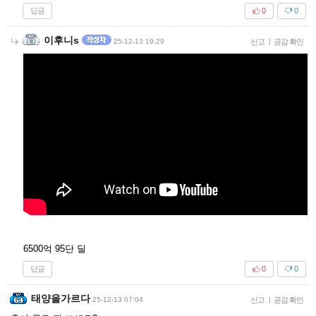
답글
0
0
이후니s
25-12-13 19:29
신고
|
공감 확인
6500억 95단 딜
답글
0
0
태양을가르다
25-12-13 07:04
신고
|
공감 확인