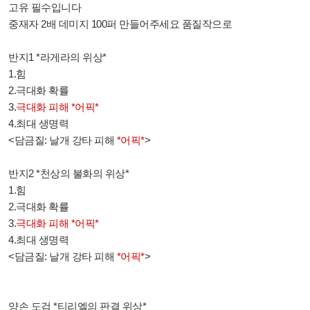
고유 필수입니다
중재자 2배 데미지 100퍼 만들어주세요 품질작으로
반지1 *라게라의 위상*
1.힘
2.극대화 확률
3.
극대화 피해 *어픽*
4.최대 생명력
<담금질: 날개 강타 피해
*어픽*
>
반지2 *천상의 불화의 위상*
1.힘
2.극대화 확률
3.
극대화 피해 *어픽*
4.최대 생명력
<담금질: 날개 강타 피해
*어픽*
>
양손 도검 *티리엘의 판결 위상*