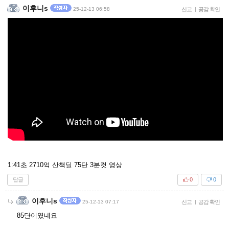
이후니s
25-12-13 06:58
신고
|
공감 확인
1:41초 2710억 산책딜 75단 3분컷 영상
답글
0
0
이후니s
25-12-13 07:17
신고
|
공감 확인
85단이였네요