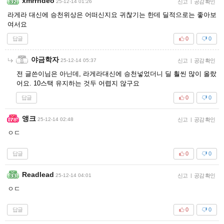
xmrrhdeo
25-12-14 01:26
신고
|
공감 확인
라게라 대신에 승천위상은 어떠신지요 귀찮기는 한데 딜적으로는 좋아보
여서요
답글
0
0
야금학자
25-12-14 05:37
신고
|
공감 확인
전 글쓴이님은 아닌데, 라게라대신에 승천넣었더니 딜 훨씬 많이 올랐
어요. 10스택 유지하는 것두 어렵지 않구요
답글
0
0
앵크
25-12-14 02:48
신고
|
공감 확인
ㅇㄷ
답글
0
0
Readlead
25-12-14 04:01
신고
|
공감 확인
ㅇㄷ
답글
0
0