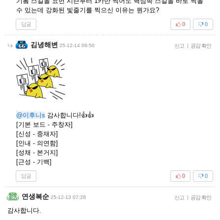
기봌 스킬을 요번 시즌부터 1카만 찍어도 핵심족 스킬을 바로 찍을
수 있는데 강화된 빛줄기를 찍으신 이유는 뭔가요?
답글
0
0
김녕해변
25-12-14 06:50
신고
|
공감 확인
@이후니s
감사합니다!👍👍
[기본 보드 - 주창자]
[신성 - 중재자]
[인내 - 의연함]
[성채 - 본거지]
[근성 - 기백]
답글
0
0
연생복순
25-12-13 07:28
신고
|
공감 확인
감사합니다.