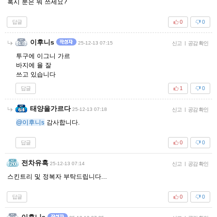
혹시 룬은 뭐 쓰세요?
답글
0
0
이후니s
25-12-13 07:15
신고
|
공감 확인
투구에 이그니 가르
바지에 율 잘
쓰고 있습니다
답글
1
0
태양을가르다
25-12-13 07:18
신고
|
공감 확인
@이후니s
감사합니다.
답글
0
0
전차유혹
25-12-13 07:14
신고
|
공감 확인
스킨트리 및 정복자 부탁드립니다...
답글
0
0
이후니s