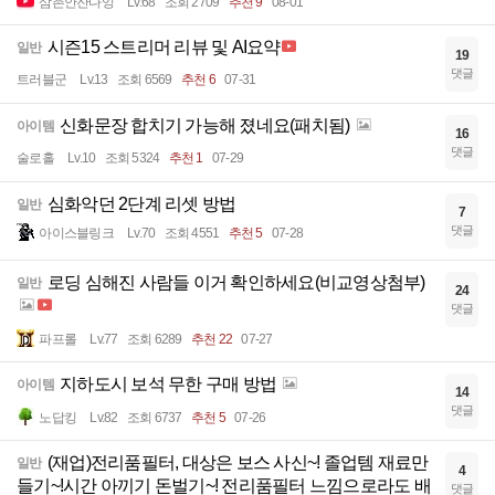
삼촌안잔다잉
Lv.68
조회 2709
추천 9
08-01
시즌15 스트리머 리뷰 및 AI요약
일반
19
댓글
트러블군
Lv.13
조회 6569
추천 6
07-31
신화문장 합치기 가능해 졌네요(패치됨)
아이템
16
댓글
술로홀
Lv.10
조회 5324
추천 1
07-29
심화악던 2단계 리셋 방법
일반
7
댓글
아이스블링크
Lv.70
조회 4551
추천 5
07-28
로딩 심해진 사람들 이거 확인하세요(비교영상첨부)
일반
24
댓글
파프롤
Lv.77
조회 6289
추천 22
07-27
지하도시 보석 무한 구매 방법
아이템
14
댓글
노답킹
Lv.82
조회 6737
추천 5
07-26
(재업)전리품필터, 대상은 보스 사신~! 졸업템 재료만
일반
4
들기~!시간 아끼기 돈벌기~! 전리품필터 느낌으로라도 배
댓글