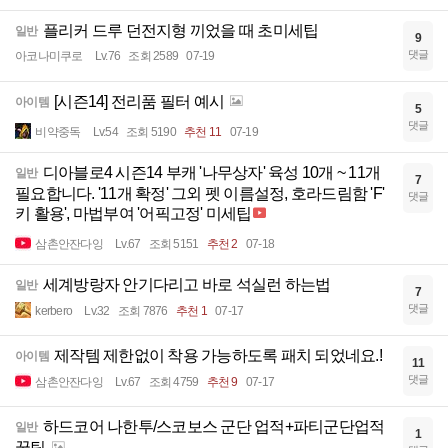
플리커 드루 던전지형 끼었을 때 초미세팁
일반
9
댓글
아코나미쿠로
Lv.76
조회 2589
07-19
[시즌14] 전리품 필터 예시
아이템
5
댓글
비약중독
Lv.54
조회 5190
추천 11
07-19
디아블로4 시즌14 부캐 '나무상자' 육성 10개 ~ 11개
일반
7
필요합니다. '11개 확정' 그외 펫 이름설정, 호라드림함 'F'
댓글
키 활용', 마법부여 '어픽고정' 미세팁
삼촌안잔다잉
Lv.67
조회 5151
추천 2
07-18
세계방랑자 안기다리고 바로 석실런 하는법
일반
7
댓글
kerbero
Lv.32
조회 7876
추천 1
07-17
제작템 제한없이 착용 가능하도록 패치 되었네요.!
아이템
11
댓글
삼촌안잔다잉
Lv.67
조회 4759
추천 9
07-17
하드코어 나한투/스코보스 군단 업적+파티군단업적
일반
1
꿀팁