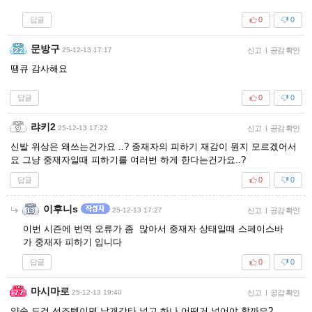
답글
0
0
문방구
25-12-13 17:17
신고
|
공감 확인
땡큐 감사해요
답글
0
0
랴키2
25-12-13 17:22
신고
|
공감 확인
신발 위상은 왜쓰는건가요 ..? 중재자의 피하기 재감이 뭔지 모르겠어서
요 그냥 중재자일때 피하기를 여러번 하게 한다는건가요..?
답글
0
0
이후니s
25-12-13 17:27
신고
|
공감 확인
이번 시즌에 번역 오류가 좀 많아서 중재자 상태일때 스페이스바
가 중재자 피하기 입니다
답글
0
0
마시마로
25-12-13 19:40
신고
|
공감 확인
양손 도검 선조템이면 날개강타 넣고 하나 어떤거 넣어야 할까요?