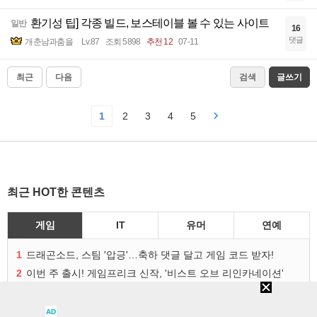
환기성 팁] 각종 빌드, 보스테이블 볼 수 있는 사이트
일반
16
댓글
개춘남과춤을
Lv.87
조회 5898
추천 12
07-11
최근
다음
검색
글쓰기
1
2
3
4
5
최근 HOT한 콘텐츠
게임
IT
유머
연예
1
드래곤소드, 스팀 '압긍'…축하 댓글 달고 게임 코드 받자!
2
이번 주 출시! 게임프리크 신작, '비스트 오브 리인카네이션'
3
가레나·포켓페어, ‘팰월드 온라인’ 2026년 출시 예고
4
디바 잇는 '오버워치 한국 영웅', 메카 파일럿 디몬 나온다
AD