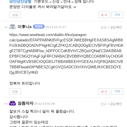
@안녕안녕헿
기본보드→신성→인내→성채 입니다
문양은 디아블로 켜서 봐야알거같아요 ㅠ
답글
1
0
이후니s
25-12-13 17:17
신고
|
공감 확인
https://www.wowhead.com/diablo-4/ko/paragon-
calc/paladin/EFAPPABNKBVFgcESDFJMIEBBHgFEXASBSAgMIB8
FU3UhDBQOADVPHgHICIgEZFKQJCABQODgIECIVBFIPgFBVHGK
gFZTBTCgHAB8Fbw_hDFPOCCdKBVIVCZBQaVQNaECDAKBBAB
EPBFCNGQYIAgFJgFRFCNABACBVDBBVIQBECOAB8FUyChDGR
OAFWgtKVBSBCIOQGBSJTBBAMBEEHYGEEALIVQFBQABICIVB
TBB8FbwahDIPNBESZCgKGVQSADCOIVIXIVQWBJKIICBEDQYE
QgJBVCB7yf4hD
정복자 트리입니다
답글
1
0
잠좀자자
25-12-14 01:29
신고
|
공감 확인
잘보거 스킬 찍으니 딜이 팍 올랐습니디.
감사합니다.
그런데 질문이 있는데요