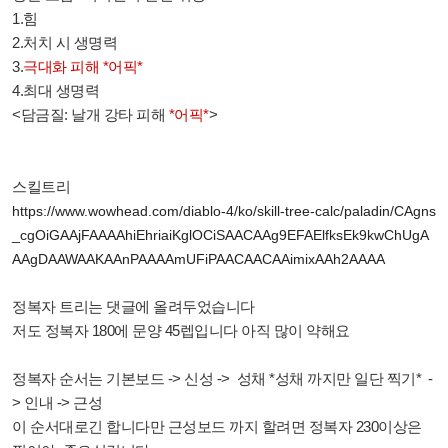
1.힘
2.처치 시 생명력
3.
극대화 피해 *어픽*
4.최대 생명력
<담금질: 날개 강타 피해
*어픽*
>
스킬트리
https://www.wowhead.com/diablo-4/ko/skill-tree-calc/paladin/CAgns
_cgOiGAAjFAAAAhiEhriaiKglOCiSAACAAg9EFAElfksEk9kwChUgA
AAgDAAWAAKAAnPAAAAmUFiPAACAACAAimixAAh2AAAA
정복자 트리는 댓글에 올려두었습니다
저도 정복자 180에 문양 45렙입니다 아직 많이 약해요
정복자 순서는 기본보드 -> 신성
-> 성채 *성채 까지만 일단 찍기*
-
> 인내
-> 근성
이 순서대로긴 합니다만 근성보드 까지 할려면 정복자 230이상은