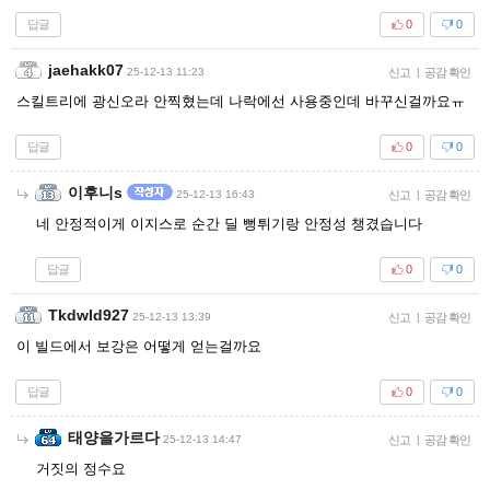
답글
0
0
jaehakk07
25-12-13 11:23
신고
|
공감 확인
스킬트리에 광신오라 안찍혔는데 나락에선 사용중인데 바꾸신걸까요ㅠ
답글
0
0
이후니s
25-12-13 16:43
신고
|
공감 확인
네 안정적이게 이지스로 순간 딜 뻥튀기랑 안정성 챙겼습니다
답글
0
0
Tkdwld927
25-12-13 13:39
신고
|
공감 확인
이 빌드에서 보강은 어떻게 얻는걸까요
답글
0
0
태양을가르다
25-12-13 14:47
신고
|
공감 확인
거짓의 정수요