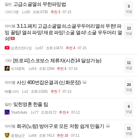
고급소굴열쇠 무한파밍법
일반
5
댓글
기러기맨
Lv.20
조회 6730
추천 3
07-15
3.1.1.패치 고급소굴열쇠,소굴우두머리열쇠 무한! 파
아이템
13
밍 꿀팁! 열쇠 파밍! 재료 파밍! 소굴 열쇠! 소굴 우두머리 열
댓글
쇠!
삼촌안잔다잉
Lv.67
조회 10473
추천 4
07-15
[트로피] 스코보스 체류자(시즌14 달성가능)
기타
11
댓글
비약중독
Lv.54
조회 2298
추천 4
07-14
사신 400번잡은결과 (신화문장)
아이템
24
댓글
배틀스타
Lv.2
조회 10181
추천 7
07-13
잊힌영혼 한줄 팁
일반
6
댓글
TouchAura
Lv.77
조회 6172
추천 4
07-12
희귀(노랑) 방어구로 모든 저항 쉽게 만들기
아이템
11
댓글
음향낭군
Lv.68
조회 7413
추천 16
07-11