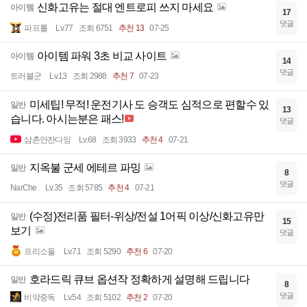
신화고유는 절대 엔트로피 쓰지 마세요
아이템
17
댓글
파프롤
Lv.77
조회 6751
추천 13
07-25
아이템 파워 3초 비교 사이트
아이템
14
댓글
트러블군
Lv.13
조회 2988
추천 7
07-23
미세팁! 무적! 운전기사 도 승객도 심적으로 편할수 있
일반
13
습니다. 아시는분은 패스!
댓글
삼촌안잔다잉
Lv.68
조회 3933
추천 4
07-21
지옥불 군세 에테르 파밍
일반
8
댓글
NarChe
Lv.35
조회 5785
추천 4
07-21
(수정)전리품 필터-위상/전설 1어픽 이상/신화고유만
일반
15
보기
댓글
프리소울
Lv.71
조회 5290
추천 6
07-20
호라드릭 큐브 옵션작 정확하게 설명해 드립니다
일반
8
댓글
비약중독
Lv.54
조회 5102
추천 2
07-20