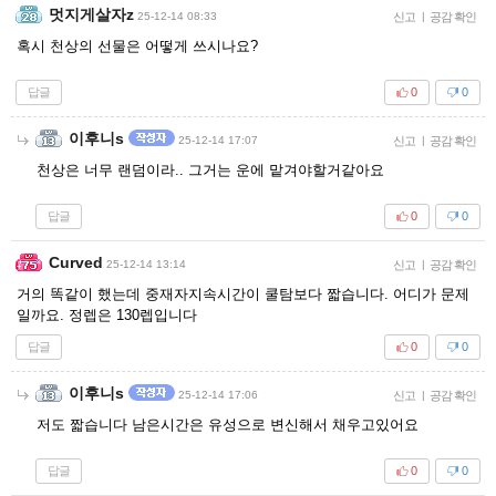
멋지게살자z
25-12-14 08:33
신고
|
공감 확인
혹시 천상의 선물은 어떻게 쓰시나요?
답글
0
0
이후니s
25-12-14 17:07
신고
|
공감 확인
천상은 너무 랜덤이라.. 그거는 운에 맡겨야할거같아요
답글
0
0
Curved
25-12-14 13:14
신고
|
공감 확인
거의 똑같이 했는데 중재자지속시간이 쿨탐보다 짧습니다. 어디가 문제
일까요. 정렙은 130렙입니다
답글
0
0
이후니s
25-12-14 17:06
신고
|
공감 확인
저도 짧습니다 남은시간은 유성으로 변신해서 채우고있어요
답글
0
0