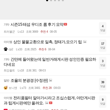
시즌15 테섭 우디조 롭 후기 요약
기타
4
댓글
트러블군
Lv.13
조회 3669
추천 4
08-05
상인 물물교환으로 일촉, 정태가,모으기 팁
아이템
17
댓글
cp2
Lv.33
조회 2925
추천 6
08-04
간만에 들어왔는데 일반거래게시판 성인인증 필요하
기타
3
다네요
댓글
최강쏠트
Lv.18
조회 381
08-03
조율의 분광경 [수정판]
일반
39
댓글
보니앤
Lv.73
조회 3481
추천 28
08-03
전리품필터 알아가시라고 조십스럽게, 야만게시판
아이템
9
과 팁게시판에만 올려요.
댓글